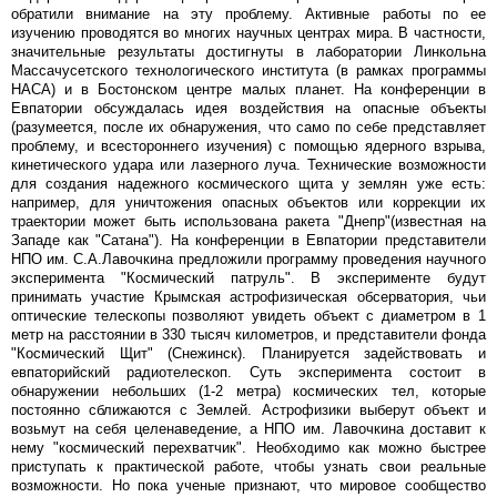
обратили внимание на эту проблему. Активные работы по ее
изучению проводятся во многих научных центрах мира. В частности,
значительные результаты достигнуты в лаборатории Линкольна
Массачусетского технологического института (в рамках программы
НАСА) и в Бостонском центре малых планет. На конференции в
Евпатории обсуждалась идея воздействия на опасные объекты
(разумеется, после их обнаружения, что само по себе представляет
проблему, и всестороннего изучения) с помощью ядерного взрыва,
кинетического удара или лазерного луча. Технические возможности
для создания надежного космического щита у землян уже есть:
например, для уничтожения опасных объектов или коррекции их
траектории может быть использована ракета "Днепр"(известная на
Западе как "Сатана"). На конференции в Евпатории представители
НПО им. С.А.Лавочкина предложили программу проведения научного
эксперимента "Космический патруль". В эксперименте будут
принимать участие Крымская астрофизическая обсерватория, чьи
оптические телескопы позволяют увидеть объект с диаметром в 1
метр на расстоянии в 330 тысяч километров, и представители фонда
"Космический Щит" (Снежинск). Планируется задействовать и
евпаторийский радиотелескоп. Суть эксперимента состоит в
обнаружении небольших (1-2 метра) космических тел, которые
постоянно сближаются с Землей. Астрофизики выберут объект и
возьмут на себя целенаведение, а НПО им. Лавочкина доставит к
нему "космический перехватчик". Необходимо как можно быстрее
приступать к практической работе, чтобы узнать свои реальные
возможности. Но пока ученые признают, что мировое сообщество