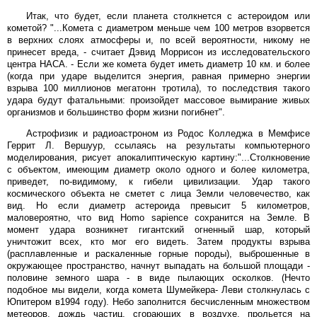
Итак, что будет, если планета столкнется с астероидом или
кометой? "...Комета с диаметром меньше чем 100 метров взорвется
в верхних слоях атмосферы и, по всей вероятности, никому не
принесет вреда, - считает Дэвид Моррисон из исследовательского
центра НАСА. - Если же комета будет иметь диаметр 10 км. и более
(когда при ударе выделится энергия, равная примерно энергии
взрыва 100 миллионов мегатонн тротила), то последствия такого
удара будут фатальными: произойдет массовое вымирание живых
организмов и большинство форм жизни погибнет".
Астрофизик и радиоастроном из Родос Колледжа в Мемфисе
Геррит Л. Вершуур, ссылаясь на результаты компьютерного
моделирования, рисует апокалиптическую картину:"...Столкновение
с объектом, имеющим диаметр около одного и более километра,
приведет, по-видимому, к гибели цивилизации. Удар такого
космического объекта не сметет с лица Земли человечество, как
вид. Но если диаметр астероида превысит 5 километров,
маловероятно, что вид Homo sapience сохранится на Земле. В
момент удара возникнет гигантский огненный шар, который
уничтожит всех, кто мог его видеть. Затем продукты взрыва
(расплавленные и раскаленные горные породы), выброшенные в
окружающее пространство, начнут выпадать на большой площади -
половине земного шара - в виде пылающих осколков. (Нечто
подобное мы видели, когда комета Шумейкера- Леви столкнулась с
Юпитером в1994 году). Небо заполнится бесчисленным множеством
метеоров, дождь частиц, сгорающих в воздухе, прольется на