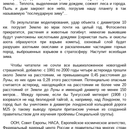
землю... Теплота, выделенная этим дождем, сожжет леса и города.
Пыль и дым закроют все небо, погрузив нашу планету в так
называемую "послеударную зиму"...
По результатам моделирования, удар объекта с диаметром 10
км. погрузит Землю во мрак почти на целый год. Фотосинтез
прекратится, растения и животные погибнут. немногие выжившие
будут уничтожены кислотными дождями (сернистая пыль и окислы
азота образуются при взрыве кометы), озоновый слой будет
разрушен азотными окислами и раскаленными частицами горных
пород, выброшенных взрывом в стратосферу. Наступит всеобщая
зима.
Чтобы читатели не сочли все вышеизложенное новогодней
страшилкой, добавлю: с 1991 по 2000 годы четыре астероида прошли
около Земли на расстоянии, не превышающем 0,45 расстояния до
Луны, из них один на 0,28 этого расстояния. Потенциально опасным
считается астероид, находящийся на расстоянии не более чем 20
расстояний от Земли до Луны и имеющий диаметр не менее 150
метров... Между прочим, если бы Тунгусский метеорит (1908 г.)
взорвался не над безлюдной тайгой, а, например, над Лондоном, то
город был бы уничтожен в диаметре лондонской кольцевой дороги
М25 (к такому выводу пришли британские ученые из созданной
правительством для изучения проблемы Специальной группы).
ООН, Совет Европы, НАСА, Европейское космическое агентство,
Федеральный ядерный центр России и правительства многих стран