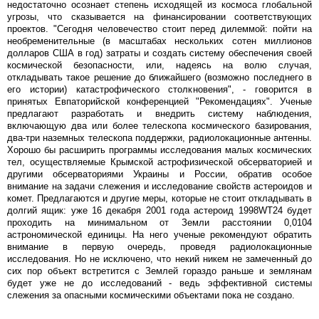
недостаточно осознает степень исходящей из космоса глобальной
угрозы, что сказывается на финансировании соответствующих
проектов. "Сегодня человечество стоит перед дилеммой: пойти на
необременительные (в масштабах нескольких сотен миллионов
долларов США в год) затраты и создать систему обеспечения своей
космической безопасности, или, надеясь на волю случая,
откладывать такое решение до ближайшего (возможно последнего в
его истории) катастрофического столкновения", - говорится в
принятых Евпаторийской конференцией "Рекомендациях". Ученые
предлагают разработать и внедрить систему наблюдения,
включающую два или более телескопа космического базирования,
два-три наземных телескопа поддержки, радиолокационные антенны.
Хорошо бы расширить программы исследования малых космических
тел, осуществляемые Крымской астрофизической обсерваторией и
другими обсерваториями Украины и России, обратив особое
внимание на задачи слежения и исследование свойств астероидов и
комет. Предлагаются и другие меры, которые не стоит откладывать в
долгий ящик: уже 16 декабря 2001 года астероид 1998WT24 будет
проходить на минимальном от Земли расстоянии 0,0104
астрономической единицы. На него ученые рекомендуют обратить
внимание в первую очередь, проведя радиолокационные
исследования. Но не исключено, что некий никем не замеченный до
сих пор объект встретится с Землей гораздо раньше и землянам
будет уже не до исследований - ведь эффективной системы
слежения за опасными космическими объектами пока не создано.