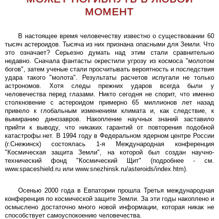
МОМЕНТ
В настоящее время человечеству известно о существовании 60
тысяч астероидов. Тысяча из них признана опасными для Земли. Что
это означает? Серьезно думать над этим стали сравнительно
недавно. Сначала фантасты окрестили угрозу из космоса "молотом
богов", затем ученые стали просчитывать вероятность и последствия
удара такого "молота". Результаты расчетов испугали не только
астрономов. Хотя следы прежних ударов всегда были у
человечества перед глазами. Никто сегодня не спорит, что именно
столкновение с астероидом примерно 65 миллионов лет назад
привело к глобальным изменениям климата и, как следствие, к
вымиранию динозавров. Накопление научных знаний заставило
прийти к выводу, что никаких гарантий от повторения подобной
катастрофы нет. В 1994 году в Федеральном ядерном центре России
(г.Снежинск) состоялась 1-я Международная конференция
"Космическая защита Земли", на которой был создан научно-
технический фонд "Космический Щит" (подробнее - см.
www.spaceshield.ru или www.snezhinsk.ru/asteroids/index.htm).
Осенью 2000 года в Евпатории прошла Третья международная
конференция по космической защите Земли. За эти годы накоплено и
осмыслено достаточно много новой информации, которая никак не
способствует самоуспокоению человечества.