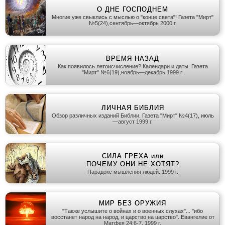
О ДНЕ ГОСПОДНЕМ
Многие уже свыклись с мыслью о "конце света"! Газета "Мирт"
№5(24),сентябрь—октябрь 2000 г.
ВРЕМЯ НАЗАД
Как появилось летоисчисление? Календари и даты. Газета
"Мирт" №6(19),ноябрь—декабрь 1999 г.
ЛИЧНАЯ БИБЛИЯ
Обзор различных изданий Библии. Газета "Мирт" №4(17), июль
—август 1999 г.
СИЛА ГРЕХА или
ПОЧЕМУ ОНИ НЕ ХОТЯТ?
Парадокс мышления людей. 1999 г.
МИР БЕЗ ОРУЖИЯ
"Также услышите о войнах и о военных слухах"... "ибо
восстанет народ на народ, и царство на царство". Евангелие от
Матфея 24:6-7. 1999 г.