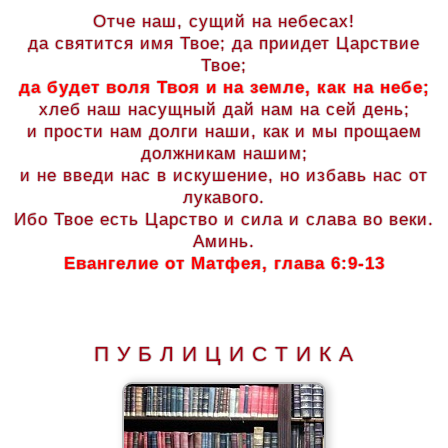
Отче наш, сущий на небесах!
да святится имя Твое; да приидет Царствие
Твое;
да будет воля Твоя и на земле, как на небе;
хлеб наш насущный дай нам на сей день;
и прости нам долги наши, как и мы прощаем
должникам нашим;
и не введи нас в искушение, но избавь нас от
лукавого.
Ибо Твое есть Царство и сила и слава во веки.
Аминь.
Евангелие от Матфея, глава 6:9-13
П У Б Л И Ц И С Т И К А