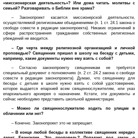
«миссионерская деятельность»? Или дома читать молитвы с
семьей? Разговаривать о Библии вне храма?
– Законопроект касается миссионерской деятельности,
осуществляемой религиозными объединениями (п. 1 ст. 24.1 закона о
свободе совести в редакции законопроекта). Никаких ограничений в
сфере распространения гражданами собственных религиозных
убеждений не вводится.
– Где черта между религиозной организацией и личной
проповедью? Священник пришел в школу на беседу с детьми,
например, какие документы нужно ему взять с собой?
– Согласно законопроекту священникам не требуется
специальный документ о полномочиях (п. 2 ст. 24.2 закона о свободе
совести в редакции законопроекта). Думаю, что священнику для
беседы с детьми в школе нужно взять с собой удостоверение,
которое выдается епархией всем священнослужителям, или указ
епархиального архиерея о назначении. Кстати, эти документы и
сейчас необходимо представить школьной администрации.
– Можно ли священнослужителю ходить по улицам в
облачении или нет?
– Конечно. Законопроект это не запрещает.
– В конце любой беседы в коллективе священник нередко
дарит Евангелие. Это проповедь? Попадает под закон о