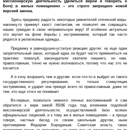
миссионерскую деятельность (делиться верой и говорить о
Боге) в жилых помещениях – это строго запрещено новой
версией закона.
Здесь предвижу радость некоторых ревнителей отеческой веры:
наконец-то прижмут хвост сектантам, не позволят им совращать
наших граждан в свою неправильную веру! И особенно актуально
это звучит на фоне борьбы с экстремизмом, который так часто
рядится в религиозные одежды…
Предвижу и равнодушно-усталую реакцию других: ну еще один
запретительный закон, который едва ли будет часто применяться на
практике: пожалуй, законодатели хватили лишнего, но нам,
православным, точно не нужно волноваться, потому что нас это не
коснется.
А я хочу возразить тем и другим: если что-то и выйдет из такого
государственного регулирования, то только стимуляция
экстремизма, и ударит она прежде всего по православным, даже по
тем, кто еще этого не понимает.
Во-первых, позвольте немного личных воспоминаний: я сам
обратился к вере зимой 85/86 года под влиянием подобной
миссионерской деятельности, осуществляемой безо всяких
официальных лицензий, и к тому же в жилых помещениях – а проще
говоря, частных бесед со своим школьным другом, ныне
протоиереем Федором Бородиным. Советская власть таких
разговоров точно не поощряла, но даже она не додумалась до их