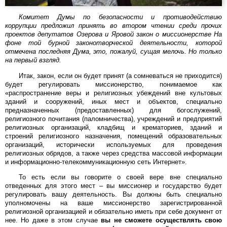
Комитет Думы по безопасности и противодействию
коррупции предложил принять во втором чтении среди прочих
проектов депутатов Озерова и Яровой закон о миссионерстве На
фоне той бурной законотворческой деятельности, которой
отмечена последняя Дума, это, пожалуй, сущая мелочь. Но только
на первый взгляд.
Итак, закон, если он будет принят (а сомневаться не приходится)
будет регулировать миссионерство, понимаемое как
«распространение веры и религиозных убеждений вне культовых
зданий и сооружений, иных мест и объектов, специально
предназначенных (предоставленных) для богослужений,
религиозного почитания (паломничества), учреждений и предприятий
религиозных организаций, кладбищ и крематориев, зданий и
строений религиозного назначения, помещений образовательных
организаций, исторически используемых для проведения
религиозных обрядов, а также через средства массовой информации
и информационно-телекоммуникационную сеть Интернет».
То есть если вы говорите о своей вере вне специально
отведенных для этого мест – вы миссионер и государство будет
регулировать вашу деятельность. Вы должны быть специально
уполномочены на ваше миссионерство зарегистрированной
религиозной организацией и обязательно иметь при себе документ от
нее. Но даже в этом случае
вы не сможете осуществлять свою