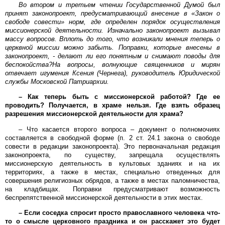
Во втором и третьем чтении Государственной Думой был
принят законопроект, предусматривающий внесение в «Закон о
свободе совести» норм, где определен порядок осуществления
миссионерской деятельности. Изначально законопроект вызывал
массу вопросов. Вплоть до того, что возникали мнения теперь о
церквной миссии можно забыть. Поправки, которые внесены в
законопроект, - делают ли его понятным и снимают поводы для
беспокойства?На вопросы, волнующие священников и мирян
отвечает игумения Ксения (Чернега), руководитель Юридической
службы Московской Патриархии.
– Как теперь быть с миссионерской работой? Где ее
проводить? Получается, в храме нельзя. Где взять образец
разрешения миссионерской деятельности для храма?
– Что касается второго вопроса – документ о полномочиях
составляется в свободной форме (п. 2 ст. 24.1 закона о свободе
совести в редакции законопроекта). Это первоначальная редакция
законопроекта, по существу, запрещала осуществлять
миссионерскую деятельность в культовых зданиях и на их
территориях, а также в местах, специально отведенных для
совершения религиозных обрядов, а также в местах паломничества,
на кладбищах. Поправки предусматривают возможность
беспрепятственной миссионерской деятельности в этих местах.
– Если соседка спросит просто православного человека что-
то о смысле церковного праздника и он расскажет это будет