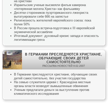
на христиан
Израильские ученые высмеяли фильм камерона
«потерянная могила Христа» как фальшивку
Десятки сторонников пуэрториканского лжехриста
вытатуировали себе 666 на запястье
Религиозность жителелей европейского союза: пока
более 50%
В России прошла встреча-подготовка к III европейской
экуменической ассамблее
Итоговый документ: духовный кризис запада и опасность
легитимизации греха
В ГЕРМАНИИ ПРЕСЛЕДУЮТСЯ ХРИСТИАНЕ,
ОБУЧАЮЩИЕ СВОИХ ДЕТЕЙ
САМОСТОЯТЕЛЬНО
РАССЫЛКА НОВОСТЕЙ 8.02.2007
В Германии преследуются христиане, обучающие своих
детей самостоятельно, без участия государства
На семью служителя церкви г. Краснодона местные
органы власти возводят вымышленные обвинения
Ученым предлагали деньги за выступление против
климатического исследования