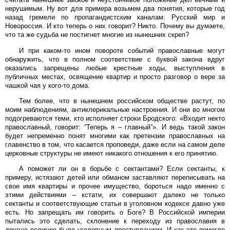
нерушимым. Ну вот для примера возьмем два понятия, которые год
назад гремели по пропагандистским каналам: Русский мир и
Новороссия. И кто теперь о них говорит? Никто. Почему вы думаете,
что та же судьба не постигнет многие из нынешних скреп?
И при каком-то ином повороте событий православные могут
обнаружить, что в полном соответствие с буквой закона вдруг
оказались запрещены любые крестные ходы, выступления в
публичных местах, освящение квартир и просто разговор о вере за
чашкой чая у кого-то дома.
Тем более, что в нынешнем российском обществе растут, по
моим наблюдениям, антиклерикальные настроения. И они во многом
подогреваются теми, кто исполняет строки Бродского: «Входит некто
православный, говорит: “Теперь я – главный”». И ведь такой закон
будет непременно понят многими как претензии православных на
главенство в том, что касается проповеди, даже если на самом деле
церковные структуры не имеют никакого отношения к его принятию.
А поможет ли он в борьбе с сектантами? Если сектанты, к
примеру, истязают детей или обманом заставляют переписывать на
свое имя квартиры и прочее имущество, бороться надо именно с
этими действиями – кстати, их совершают далеко не только
сектанты и соответствующие статьи в уголовном кодексе давно уже
есть. Но запрещать им говорить о Боге? В Российской империи
пытались это сделать, склонение к переходу из православия в
другую религию было уголовным преступлением. И как это помогло