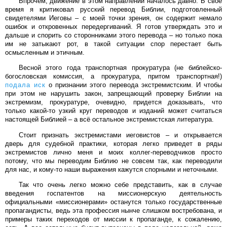
Впрочем, движение в этом направлении началось давно. В свое
время я критиковал русский перевод Библии, подготовленный
свидетелями Иеговы – с моей точки зрения, он содержит немало
ошибок и откровенных передергиваний. Я готов утверждать это и
дальше и спорить со сторонниками этого перевода – но только пока
им не затыкают рот, в такой ситуации спор перестает быть
осмысленным и этичным.
Весной этого года транспортная прокуратура (не библейско-
богословская комиссия, а прокуратура, притом транспортная!)
подала иск
о признании этого перевода экстремистским. И чтобы
при этом не нарушить закон, запрещающий проверку Библии на
экстремизм, прокуратуре, очевидно, придется доказывать, что
только какой-то узкий круг переводов и изданий может считаться
настоящей Библией – а всё остальное экстремистская литература.
Стоит признать экстремистами иеговистов – и открывается
дверь для судебной практики, которая легко приведет в ряды
экстремистов лично меня и моих коллег-переводчиков просто
потому, что мы переводим Библию не совсем так, как переводили
для нас, и кому-то наши выражения кажутся спорными и неточными.
Так что очень легко можно себе представить, как в случае
введения госпатентов на миссионерскую деятельность
официальными «миссионерами» останутся только государственные
пропагандисты, ведь эта профессия нынче слишком востребована, и
примеры таких переходов от миссии к пропаганде, к сожалению,