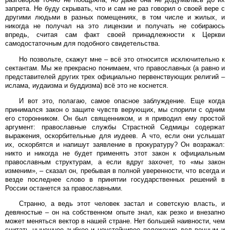
запрета. Не буду скрывать, что и сам не раз говорил о своей вере с
другими людьми в разных помещениях, в том числе и жилых, и
никогда не получал на это лицензии и получать не собираюсь
впредь, считая сам факт своей принадлежности к Церкви
самодостаточным для подобного свидетельства.
Но позвольте, скажут мне – всё это относится исключительно к
сектантам. Мы же прекрасно понимаем, что православных (а равно и
представителей других трех официально первенствующих религий –
ислама, иудаизма и буддизма) всё это не коснется.
И вот это, полагаю, самое опасное заблуждение. Еще когда
принимался закон о защите чувств верующих, мы спорили с одним
его сторонником. Он был священником, и я приводил ему простой
аргумент: православные службы Страстной Седмицы содержат
выражения, оскорбительные для иудеев. А что, если они услышат
их, оскорбятся и напишут заявление в прокуратуру? Он возражал:
никто и никогда не будет применять этот закон к официальным
православным структурам, а если вдруг захочет, то «мы закон
изменим», – сказал он, пребывая в полной уверенности, что всегда и
везде последнее слово в принятии государственных решений в
России останется за православными.
Странно, а ведь этот человек застал и советскую власть, и
девяностые – он на собственном опыте знал, как резко и внезапно
может меняться вектор в нашей стране. Нет большей наивности, чем
считать нынешнее зыбкое и неустойчивое положение дел вечным и