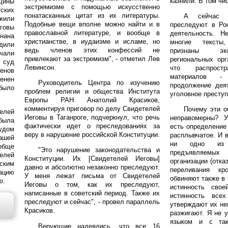
казнили. В том чи
бщины
экстремизме с помощью искусственно
тских
понатасканных цитат из их литературы.
А сейчас 
жили
Подобные вещи вполне можно найти и в
преследуют в Ро
говы
православной литературе, и вообще в
деятельность. Н
нана
христианстве, в иудаизме и исламе, но
многие тексты
дили
ведь членов этих конфессий не
признаны экс
чали
привлекают за экстремизм", - отметил Лев
региональных орг
 суд
Левинсон.
что распростр
енов
материалов -
енен
Руководитель Центра по изучению
продолжение деят
было
проблем религии и общества Института
уголовное преступ
Европы РАН Анатолий Красиков,
комментируя приговор по делу Свидетелей
Почему эти о
елей
Иеговы в Таганроге, подчеркнул, что речь
неправомерны? У
была
фактически идет о преследованиях за
есть определение 
удом
веру в нарушение российской Конституции.
расплывчатое. И в
нашей
ни одно из о
обще
"Это нарушение законодательства и
предъявляемы
елей
Конституции. Их [Свидетелей Иеговы]
организации (отка
ским
давно и абсолютно незаконно преследуют.
переливания кр
дацию
У меня лежат письма от Свидетелей
обвиняют также в 
ю.
Иеговы о том, как их преследуют,
истинность свое
написанные в советский период. Также их
истинность всех
преследуют и сейчас", - провел параллель
утверждают их не
Красиков.
разжигают. Я не 
языком и с так
Верующие надеялись, что все 16