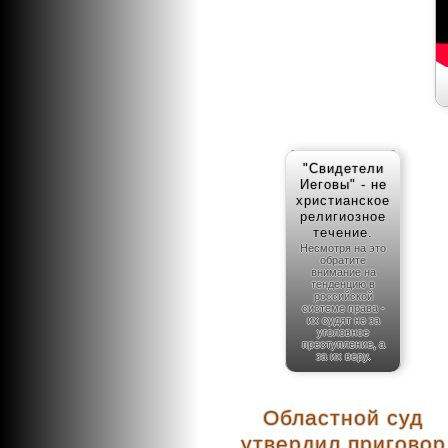
"Свидетели
Иеговы" - не
христианское
религиозное
течение.
Несмотря на это
обратите
внимание на
тенденцию в
российской
системе права -
их судят не за
уголовное
преступление, а
за их веру.
Областной суд
утвердил приговор