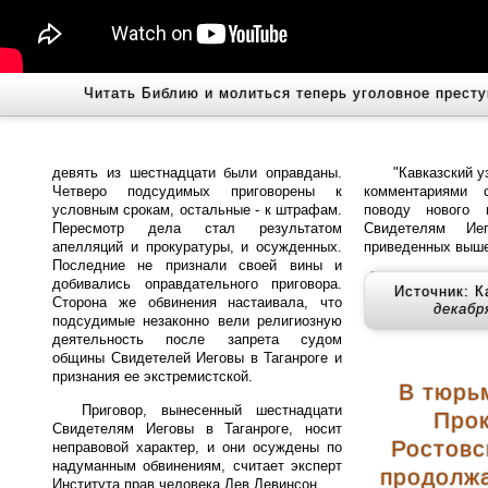
Читать Библию и молиться теперь уголовное престу
девять из шестнадцати были оправданы.
"Кавказский у
Четверо подсудимых приговорены к
комментариями 
условным срокам, остальные - к штрафам.
поводу нового п
Пересмотр дела стал результатом
Свидетелям Ие
апелляций и прокуратуры, и осужденных.
приведенных выше
Последние не признали своей вины и
добивались оправдательного приговора.
Источник: К
Сторона же обвинения настаивала, что
декабр
подсудимые незаконно вели религиозную
деятельность после запрета судом
общины Свидетелей Иеговы в Таганроге и
признания ее экстремистской.
В тюрь
Приговор, вынесенный шестнадцати
Про
Свидетелям Иеговы в Таганроге, носит
Ростовс
неправовой характер, и они осуждены по
надуманным обвинениям, считает эксперт
продолж
Института прав человека Лев Левинсон.