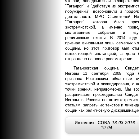
что они, "заведомо зная" о запрете о
"Таганрог" и "действуя из экстремис
побуждений", возобновили и продол
деятельность МРО Свидетелей Ие
"Таганрог", которая была приз
экстремистской, а именно прово
молитвенные собрания и изу
религиозные тексты. В 2014 году
признал виновными лишь семерых чл
общины, но этот приговор был отм
вышестоящей инстанцией, а дело 
отправлено на новое рассмотрение.
Таганрогская община Свидет
Иеговы 11 сентября 2009 года 
признана Ростовским областным с
экстремистской и ликвидирована, с 
точки зрения, неправомерно. Мы во
расцениваем преследование Свидет
Иеговы в России по антиэкстремист
статьям, запреты их текстов и ликви
общин как религиозную дискриминаци
Источник: СОВА
18.03.2016 -
19:04