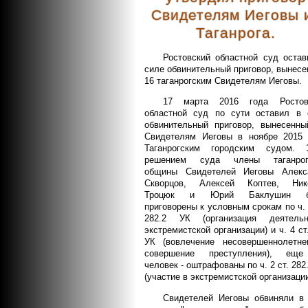
Свидетелям Иеговы 
Таганрога.
Ростовский областной суд остав
силе обвинительный приговор, вынес
16 таганрогским Свидетелям Иеговы.
17 марта 2016 года Ростов
областной суд по сути оставил в 
обвинительный приговор, вынесенны
Свидетелям Иеговы в ноябре 2015 
Таганрогским городским судом. 
решением суда члены таганрог
общины Свидетелей Иеговы Алекс
Скворцов, Алексей Коптев, Ник
Троцюк и Юрий Баклушин б
приговорены к условным срокам по ч. 
282.2 УК (организация деятельн
экстремистской организации) и ч. 4 ст
УК (вовлечение несовершеннолетне
совершение преступления), ещ
человек - оштрафованы по ч. 2 ст. 282
(участие в экстремистской организации
Свидетелей Иеговы обвиняли в 