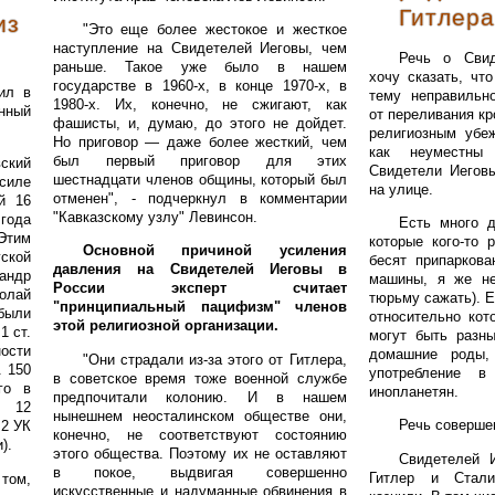
Гитлера
из
"Это еще более жестокое и жесткое
наступление на Свидетелей Иеговы, чем
Речь о Свид
раньше. Такое уже было в нашем
хочу сказать, чт
государстве в 1960-х, в конце 1970-х, в
ил в
тему неправильн
1980-х. Их, конечно, не сжигают, как
енный
от переливания кр
фашисты, и, думаю, до этого не дойдет.
религиозным убе
Но приговор — даже более жесткий, чем
как неуместны
был первый приговор для этих
ский
Свидетели Иегов
шестнадцати членов общины, который был
силе
на улице.
отменен", - подчеркнул в комментарии
й 16
"Кавказскому узлу" Левинсон.
года
Есть много д
Этим
которые кого-то 
Основной причиной усиления
ской
бесят припаркова
давления на Свидетелей Иеговы в
андр
машины, я же не
России эксперт считает
олай
тюрьму сажать). Е
"принципиальный пацифизм" членов
ыли
относительно ко
этой религиозной организации.
1 ст.
могут быть разн
ости
домашние роды, 
"Они страдали из-за этого от Гитлера,
. 150
употребление 
в советское время тоже военной службе
го в
инопланетян.
предпочитали колонию. И в нашем
е 12
нынешнем неосталинском обществе они,
Речь совершен
.2 УК
конечно, не соответствуют состоянию
).
этого общества. Поэтому их не оставляют
Свидетелей 
в покое, выдвигая совершенно
Гитлер и Стали
том,
искусственные и надуманные обвинения в