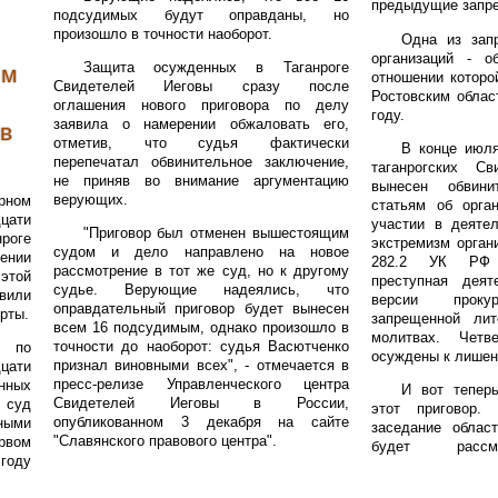
предыдущие запре
подсудимых будут оправданы, но
произошло в точности наоборот.
Одна из зап
организаций - о
Защита осужденных в Таганроге
ым
отношении которо
Свидетелей Иеговы сразу после
Ростовским обла
оглашения нового приговора по делу
году.
заявила о намерении обжаловать его,
в
отметив, что судья фактически
В конце июля
перепечатал обвинительное заключение,
таганрогских С
не приняв во внимание аргументацию
вынесен обвини
верующих.
орном
статьям об орга
цати
участии в деяте
"Приговор был отменен вышестоящим
роге
экстремизм органи
судом и дело направлено на новое
нии
282.2 УК РФ с
рассмотрение в тот же суд, но к другому
этой
преступная деят
судье. Верующие надеялись, что
вили
версии проку
оправдательный приговор будет вынесен
рты.
запрещенной лит
всем 16 подсудимым, однако произошло в
молитвах. Чет
точности до наоборот: судья Васютченко
о по
осуждены к лишен
признал виновными всех", - отмечается в
цати
пресс-релизе Управленческого центра
нных
И вот теперь
Свидетелей Иеговы в России,
 суд
этот приговор. 
опубликованном 3 декабря на сайте
ными
заседание облас
"Славянского правового центра".
рвом
будет рассмо
году