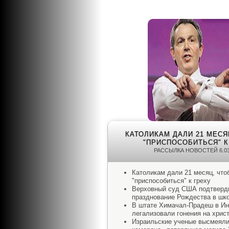
КАТОЛИКАМ ДАЛИ 21 МЕСЯЦ
"ПРИСПОСОБИТЬСЯ" К
РАССЫЛКА НОВОСТЕЙ 6.03
Католикам дали 21 месяц, что
"приспособиться" к греху
Верховный суд США подтверди
празднование Рождества в шк
В штате Химачал-Прадеш в И
легализовали гонения на хрис
Израильские ученые высмеял