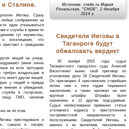
 и Сталина.
Источник: credo.ru
Мария
Розальская, "СНОБ", 2 декабря
2014 г.
етелях Иеговы. Сразу
о любые соображения на
ости идеи отказываться
ови и службы в армии по
ждениям тут неуместны,
Свидетели Иеговы в
 и восклицания, что
Таганроге будут
ы пристают к гражданам
обжаловать вердикт
ругих вещей на улице,
30 ноября 2015 года судья
раздражают (меня лично
Таганрогского городского суда Алексей
нные на всех тротуарах
Васютченко вынес свой приговор по
 требую владельцев в
уголовному делу 16 Свидетелей Иеговы.
сть много других вещей,
Он приговорил 4 христианских старейшин
торых у людей и правда
более чем к пяти годам тюремного
ые мнения и убеждения:
заключения, а также наложил на них
служба в госорганах,
крупные штрафы. Штрафы были
в пищу ГМО, наличие
назначены и 12 другим подсудимым.
Судья необоснованно применил статьи
уголовного кодекса о преступлениях
но не об этом.
экстремистской направленности к
Иеговы преследовали и
богослужениям Свидетелей Иеговы, а
н, сажали в лагеря,
именно к их молитвам, песнопениям,