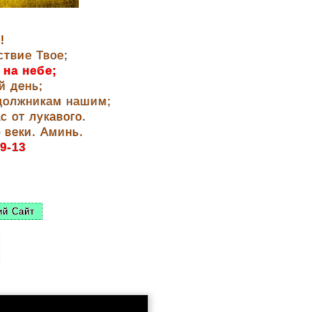
!
ствие Твое;
 на небе;
й день;
 должникам нашим;
с от лукавого.
 веки. Аминь.
9-13
ий Сайт