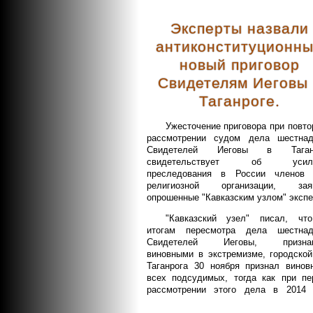
Эксперты назвали
антиконституционн
новый приговор
Свидетелям Иеговы 
Таганроге.
Ужесточение приговора при повт
рассмотрении судом дела шестнад
Свидетелей Иеговы в Таган
свидетельствует об усиле
преследования в России членов 
религиозной организации, зая
опрошенные "Кавказским узлом" экспе
"Кавказский узел" писал, чт
итогам пересмотра дела шестнад
Свидетелей Иеговы, призна
виновными в экстремизме, городской
Таганрога 30 ноября признал винов
всех подсудимых, тогда как при пе
рассмотрении этого дела в 2014 