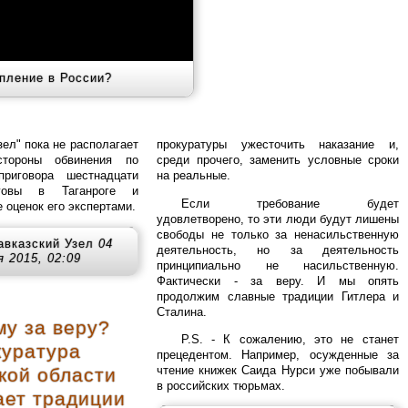
пление в России?
зел" пока не располагает
прокуратуры ужесточить наказание и,
стороны обвинения по
среди прочего, заменить условные сроки
риговора шестнадцати
на реальные.
говы в Таганроге и
Если требование будет
 оценок его экспертами.
удовлетворено, то эти люди будут лишены
свободы не только за ненасильственную
авказский Узел
04
деятельность, но за деятельность
я 2015, 02:09
принципиально не насильственную.
Фактически - за веру. И мы опять
продолжим славные традиции Гитлера и
Сталина.
му за веру?
P.S. - К сожалению, это не станет
куратура
прецедентом. Например, осужденные за
чтение книжек Саида Нурси уже побывали
кой области
в российских тюрьмах.
ает традиции