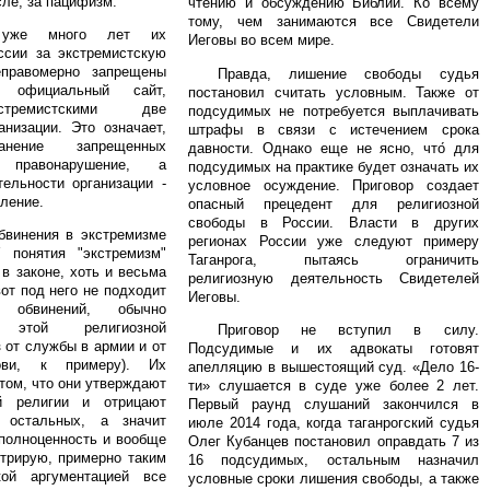
сле, за пацифизм.
чтению и обсуждению Библии. Ко всему
тому, чем занимаются все Свидетели
уже много лет их
Иеговы во всем мире.
ссии за экстремистскую
еправомерно запрещены
Правда, лишение свободы судья
, официальный сайт,
постановил считать условным. Также от
тремистскими две
подсудимых не потребуется выплачивать
анизации. Это означает,
штрафы в связи с истечением срока
анение запрещенных
давности. Однако еще не ясно, что́ для
 правонарушение, а
подсудимых на практике будет означать их
ельности организации -
условное осуждение. Приговор создает
ление.
опасный прецедент для религиозной
свободы в России. Власти в других
бвинения в экстремизме
регионах России уже следуют примеру
 понятия "экстремизм"
Таганрога, пытаясь ограничить
в законе, хоть и весьма
религиозную деятельность Свидетелей
от под него не подходит
Иеговы.
бвинений, обычно
х этой религиозной
Приговор не вступил в силу.
з от службы в армии и от
Подсудимые и их адвокаты готовят
ови, к примеру). Их
апелляцию в вышестоящий суд. «Дело 16-
том, что они утверждают
ти» слушается в суде уже более 2 лет.
й религии и отрицают
Первый раунд слушаний закончился в
 остальных, а значит
июле 2014 года, когда таганрогский судья
полноценность и вообще
Олег Кубанцев постановил оправдать 7 из
утрирую, примерно таким
16 подсудимых, остальным назначил
ой аргументацией все
условные сроки лишения свободы, а также