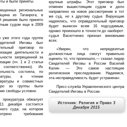
ты и были приняты.
крупные штрафы. Этот приговор был
отменен вышестоящим судом и дело
рещенных региональных
направлено на новое рассмотрение в тот
бщина из Таганрога, в
же суд, но к другому судье. Верующие
й решение было принято
надеялись, что оправдательный приговор
стным судом еще в 2009
будет вынесен всем 16 подсудимым,
однако произошло в точности до наоборот:
судья Васютченко признал виновными
 уже этого года группе
всех.
видетелей Иеговы был
тельный приговор по
«Уверен, что непредвзятые
низации деятельности и
должностные лица смогут правильно
льности запрещенной за
оценить то, что произошло,— сказал лидер
зации (чч. 1 и 2 статьи
Свидетелей Иеговы в России Василий
оответственно). Их
Калин — Это самое настоящее
ельность состояла, по
религиозное преследование. Надеемся,
ратуры, в чтении
эта несправедливость будет устранена».
ературы и совместных
веро из группы были
Пресс-служба Управленческого центра
ию свободы условно.
Свидетелей Иеговы в России.
 прокуратура обжалует
Источник: Религия и Право
3
11 декабря состоится
Декабря 2015
тного суда, на котором
трено требование