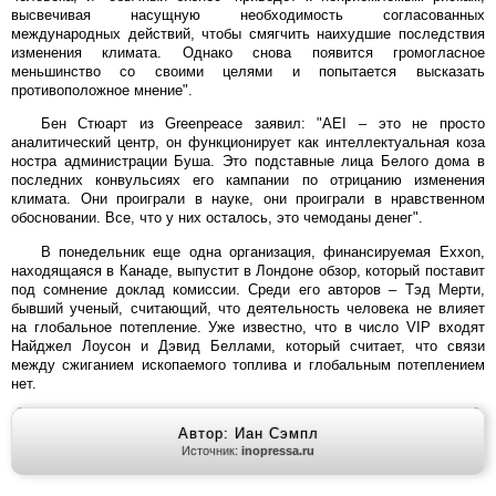
высвечивая насущную необходимость согласованных
международных действий, чтобы смягчить наихудшие последствия
изменения климата. Однако снова появится громогласное
меньшинство со своими целями и попытается высказать
противоположное мнение".
Бен Стюарт из Greenpeace заявил: "AEI – это не просто
аналитический центр, он функционирует как интеллектуальная коза
ностра администрации Буша. Это подставные лица Белого дома в
последних конвульсиях его кампании по отрицанию изменения
климата. Они проиграли в науке, они проиграли в нравственном
обосновании. Все, что у них осталось, это чемоданы денег".
В понедельник еще одна организация, финансируемая Exxon,
находящаяся в Канаде, выпустит в Лондоне обзор, который поставит
под сомнение доклад комиссии. Среди его авторов – Тэд Мерти,
бывший ученый, считающий, что деятельность человека не влияет
на глобальное потепление. Уже известно, что в число VIP входят
Найджел Лоусон и Дэвид Беллами, который считает, что связи
между сжиганием ископаемого топлива и глобальным потеплением
нет.
Автор: Иан Сэмпл
Источник:
inopressa.ru