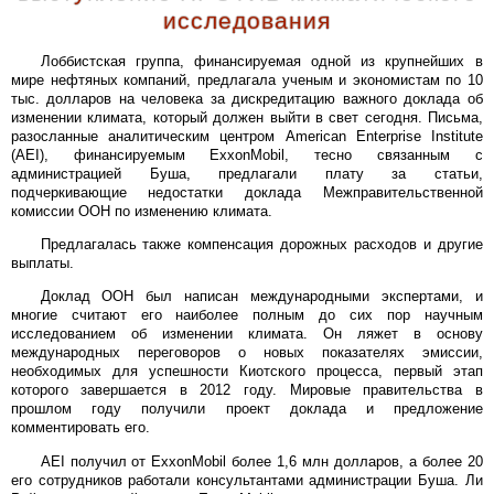
исследования
Лоббистская группа, финансируемая одной из крупнейших в
мире нефтяных компаний, предлагала ученым и экономистам по 10
тыс. долларов на человека за дискредитацию важного доклада об
изменении климата, который должен выйти в свет сегодня. Письма,
разосланные аналитическим центром American Enterprise Institute
(AEI), финансируемым ExxonMobil, тесно связанным с
администрацией Буша, предлагали плату за статьи,
подчеркивающие недостатки доклада Межправительственной
комиссии ООН по изменению климата.
Предлагалась также компенсация дорожных расходов и другие
выплаты.
Доклад ООН был написан международными экспертами, и
многие считают его наиболее полным до сих пор научным
исследованием об изменении климата. Он ляжет в основу
международных переговоров о новых показателях эмиссии,
необходимых для успешности Киотского процесса, первый этап
которого завершается в 2012 году. Мировые правительства в
прошлом году получили проект доклада и предложение
комментировать его.
AEI получил от ExxonMobil более 1,6 млн долларов, а более 20
его сотрудников работали консультантами администрации Буша. Ли