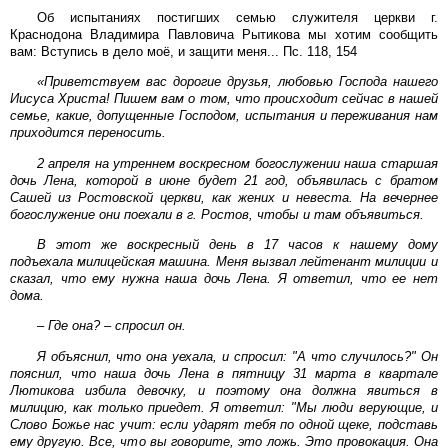
Об испытаниях постигших семью служителя церкви г.
Краснодона Владимира Павловича Рытикова мы хотим сообщить
вам: Вступись в дело моё, и защити меня... Пс. 118, 154
«Приветствуем вас дорогие друзья, любовью Господа нашего
Иисуса Христа! Пишем вам о том, что происходит сейчас в нашей
семье, какие, допущенные Господом, испытания и переживания нам
приходится переносить.
2 апреля на утреннем воскресном богослужении наша старшая
дочь Лена, которой в июне будет 21 год, объявилась с братом
Сашей из Ростовской церкви, как жених и невеста. На вечернее
богослужение они поехали в г. Ростов, чтобы и там объявиться.
В этот же воскресный день в 17 часов к нашему дому
подъехала милицейская машина. Меня вызвал лейтенант милиции и
сказал, что ему нужна наша дочь Лена. Я ответил, что ее нет
дома.
– Где она? – спросил он.
Я объяснил, что она уехала, и спросил: "А что случилось?" Он
пояснил, что наша дочь Лена в пятницу 31 марта в квартале
Лютикова избила девочку, и поэтому она должна явиться в
милицию, как только приедет. Я ответил: "Мы люди верующие, и
Слово Божье нас учит: если ударят тебя по одной щеке, подставь
ему другую. Все, что вы говорите, это ложь. Это провокация. Она