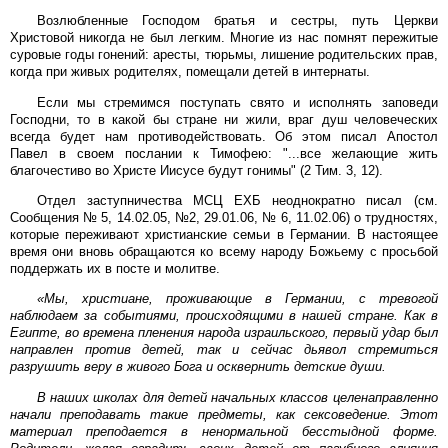
Возлюбленные Господом братья и сестры, путь Церкви
Христовой никогда не был легким. Многие из нас помнят пережитые
суровые годы гонений: аресты, тюрьмы, лишение родительских прав,
когда при живых родителях, помещали детей в интернаты.
Если мы стремимся поступать свято и исполнять заповеди
Господни, то в какой бы стране ни жили, враг душ человеческих
всегда будет нам противодействовать. Об этом писал Апостол
Павел в своем послании к Тимофею: "...все желающие жить
благочестиво во Христе Иисусе будут гонимы" (2 Тим. 3, 12).
Отдел заступничества МСЦ ЕХБ неоднократно писал (см.
Сообщения № 5, 14.02.05, №2, 29.01.06, № 6, 11.02.06) о трудностях,
которые переживают христианские семьи в Германии. В настоящее
время они вновь обращаются ко всему народу Божьему с просьбой
поддержать их в посте и молитве.
«Мы, христиане, проживающие в Германии, с тревогой
наблюдаем за событиями, происходящими в нашей стране. Как в
Египте, во времена пленения народа израильского, первый удар был
направлен против детей, так и сейчас дьявол стремиться
разрушить веру в живого Бога и осквернить детские души.
В наших школах для детей начальных классов целенаправленно
начали преподавать такие предметы, как сексоведение. Этот
материал преподается в ненормальной бесстыдной форме.