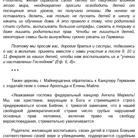
Родители, желая оградить своих детей от пагубного влияния
этого мира, неоднократно просили освободить детей от
посещения этих уроков, но получали отказы. Им ничего не
оставалось делать, как только не пускать детей в школу и
начать их обучение дома. А это привело к тому, что родителей
стали судить, выписывать большие штрафы, сажать в тюрьму и
даже лишать родительских прав. Чтобы не лишиться детей,
некоторые семьи были вынуждены срочно уехать из Германии.
Поэтому мы просим вас, дорогие братья и сестры, подвизаясь
о нас в молитве, принять вместе с нами участие в посте 9, 10 и
11 февраля за наших детей, чтобы нам воспитывать их в "учении
и наставлении Господнем" (Еф. 6, 4)».
* * *
Также церковь г. Майнерцагена обратилась к Канцлеру Германии
с ходатайством о семье Арнольда и Елены Майле.
«Уважаемая госпожа федеральный канцлер Ангела Меркель!
Мы, как христиане, верующие в Бога и стремящиеся строго
придерживаться основ Библии, с тревогой замечаем, что в нашей
свободной демократической стране число грубых нарушений
основных прав человека, включая право на свободу
вероисповедания, стремительно увеличивается.
Родители, желающие воспитывать своих детей в страхе Божьем
соответственно своей вере и убеждениям, подвергаются судебным