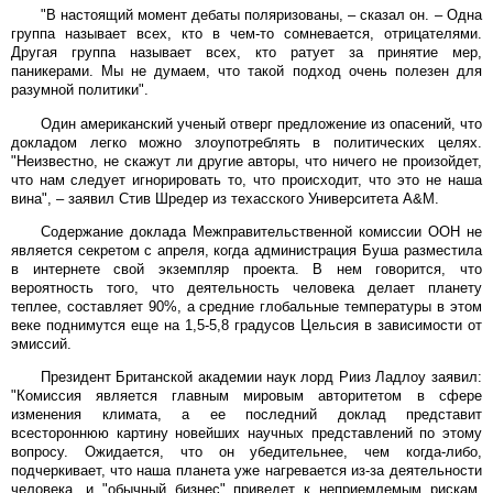
"В настоящий момент дебаты поляризованы, – сказал он. – Одна
группа называет всех, кто в чем-то сомневается, отрицателями.
Другая группа называет всех, кто ратует за принятие мер,
паникерами. Мы не думаем, что такой подход очень полезен для
разумной политики".
Один американский ученый отверг предложение из опасений, что
докладом легко можно злоупотреблять в политических целях.
"Неизвестно, не скажут ли другие авторы, что ничего не произойдет,
что нам следует игнорировать то, что происходит, что это не наша
вина", – заявил Стив Шредер из техасского Университета A&M.
Содержание доклада Межправительственной комиссии ООН не
является секретом с апреля, когда администрация Буша разместила
в интернете свой экземпляр проекта. В нем говорится, что
вероятность того, что деятельность человека делает планету
теплее, составляет 90%, а средние глобальные температуры в этом
веке поднимутся еще на 1,5-5,8 градусов Цельсия в зависимости от
эмиссий.
Президент Британской академии наук лорд Рииз Ладлоу заявил:
"Комиссия является главным мировым авторитетом в сфере
изменения климата, а ее последний доклад представит
всестороннюю картину новейших научных представлений по этому
вопросу. Ожидается, что он убедительнее, чем когда-либо,
подчеркивает, что наша планета уже нагревается из-за деятельности
человека, и "обычный бизнес" приведет к неприемлемым рискам,