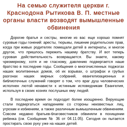
На семью служителя церкви г.
Краснодона Рытикова В. П. местные
органы власти возводят вымышленные
обвинения
Дорогие братья и сестры, многие из вас еще хорошо помнят
суровые годы гонений: аресты, тюрьмы, лишение родительских прав,
когда при живых родителях помещали детей в интернаты, и многое
другое, что пришлось пережить нашему братству. И вот теперь
суровая действительность возвращается. Вы знаете, какому
чрезмерному, хотя и не гласному, давлению подвергается наше
братство в последние годы. Сообщения о многочисленных поджогах
наших молитвенных домов, об их взрывах, о штрафах и грубых
разгонах наших мирных собраний, евангелизационных и
библиотечных служений говорят о том, что враг душ человеческих
исполнен лютой ненависти к истинным исповедникам Евангелия,
используя в своих кознях послушных ему людей.
В последнее время он подходит более изощренно. Верующие
стали подвергаться нападениям со стороны неизвестных лиц,
угрозам и избиениям, а также различным вымышленным обвинениям.
Совсем недавно братьев-благовестников обвиняли в похищении
ребенка (см. Сообщение № 36 от 04.11.05). Сегодня он пытается
простирать свою руку уже на наших детей.