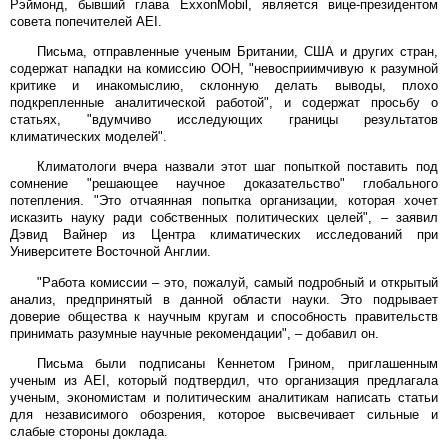
Рэймонд, бывший глава ExxonMobil, является вице-президентом
совета попечителей AEI.
Письма, отправленные ученым Британии, США и других стран,
содержат нападки на комиссию ООН, "невосприимчивую к разумной
критике и инакомыслию, склонную делать выводы, плохо
подкрепленные аналитической работой", и содержат просьбу о
статьях, "вдумчиво исследующих границы результатов
климатических моделей".
Климатологи вчера назвали этот шаг попыткой поставить под
сомнение "решающее научное доказательство" глобального
потепления. "Это отчаянная попытка организации, которая хочет
исказить науку ради собственных политических целей", – заявил
Дэвид Вайнер из Центра климатических исследований при
Университете Восточной Англии.
"Работа комиссии – это, пожалуй, самый подробный и открытый
анализ, предпринятый в данной области науки. Это подрывает
доверие общества к научным кругам и способность правительств
принимать разумные научные рекомендации", – добавил он.
Письма были подписаны Кеннетом Грином, приглашенным
ученым из AEI, который подтвердил, что организация предлагала
ученым, экономистам и политическим аналитикам написать статьи
для независимого обозрения, которое высвечивает сильные и
слабые стороны доклада.