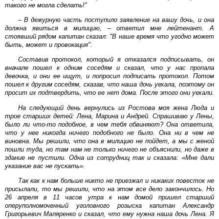
такого не могла сделать!"
– В дежурную часть поступило заявление на вашу дочь, и она
должна явиться в милицию, – ответил мне лейтенант. А
стоявший рядом капитан сказал: "В наше время что угодно может
быть, может и провокация".
Составив протокол, который я отказался подписывать, он
вначале пошел к одним соседям и сказал, что у нас пропала
девочка, и они ее ищут, и попросил подписать протокол. Потом
пошел к другим соседям, сказав, что наша дочь уехала, поэтому он
просит их подтвердить, что ее нет дома. После этого они уехали.
На следующий день вернулись из Ростова моя жена Люда и
трое старших детей: Лена, Марина и Андрей. Спрашиваю у Лены,
было ли что-то подобное, в чем тебя обвиняют? Она ответила,
что у нее никогда ничего подобного не было. Она ни в чем не
виновна. Мы решили, что она в милицию не пойдет, а мы с женой
пошли туда, но там нам не только ничего не объяснили, но даже в
здание не пустили. Одна из сотрудниц так и сказала: «Мне дали
указание вас не пускать».
Так как к нам больше никто не приезжал и никаких повесток не
присылали, то мы решили, что на этом все дело закончилось. Но
26 апреля в 11 часов утра к нам домой пришел старший
оперуполномоченный уголовного розыска капитан Александр
Григорьевич Маляренко и сказал, что ему нужна наша дочь Лена. Я