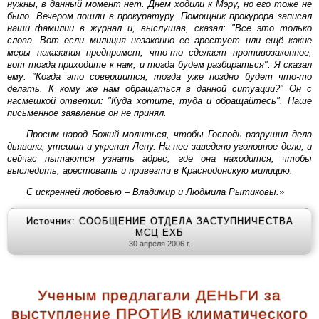
нужны, в данный момент нет. Днем ходили к Мэру, но его тоже не
было. Вечером пошли в прокуратуру. Помощник прокурора записал
наши фамилии в журнал и, выслушав, сказал: "Все это только
слова. Вот если милиция незаконно ее арестует или ещё какие
меры наказания предпримет, что-то сделает противозаконное,
вот тогда приходите к нам, и тогда будем разбираться". Я сказал
ему: "Когда это совершится, тогда уже поздно будет что-то
делать. К кому же нам обращаться в данной ситуации?" Он с
насмешкой ответил: "Куда хотите, туда и обращайтесь". Наше
письменное заявление он не принял.
Просим народ Божий молиться, чтобы Господь разрушил дела
дьявола, утешил и укрепил Лену. На нее заведено уголовное дело, и
сейчас пытаются узнать адрес, где она находится, чтобы
выследить, арестовать и привезти в Краснодонскую милицию.
С искренней любовью – Владимир и Людмила Рытиковы.»
Источник: СООБЩЕНИЕ ОТДЕЛА ЗАСТУПНИЧЕСТВА
МСЦ ЕХБ
30 апреля 2006 г.
Ученым предлагали ДЕНЬГИ за
выступление ПРОТИВ климатического