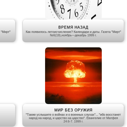
ВРЕМЯ НАЗАД
 "Мирт"
Как появилось летоисчисление? Календари и даты. Газета "Мирт"
№6(19),ноябрь—декабрь 1999 г.
МИР БЕЗ ОРУЖИЯ
"Также услышите о войнах и о военных слухах"... "ибо восстанет
народ на народ, и царство на царство". Евангелие от Матфея
24:6-7. 1999 г.