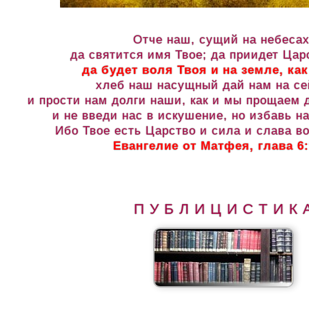
Отче наш, сущий на небесах
да святится имя Твое; да приидет Цар
да будет воля Твоя и на земле, как
хлеб наш насущный дай нам на се
и прости нам долги наши, как и мы прощаем
и не введи нас в искушение, но избавь на
Ибо Твое есть Царство и сила и слава во
Евангелие от Матфея, глава 6:
П У Б Л И Ц И С Т И К 