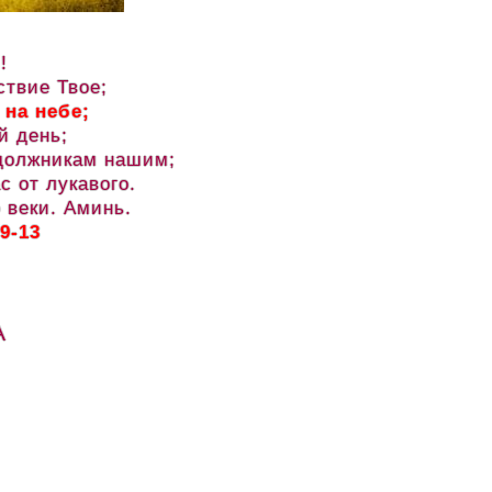
!
ствие Твое;
 на небе;
й день;
 должникам нашим;
с от лукавого.
 веки. Аминь.
9-13
А