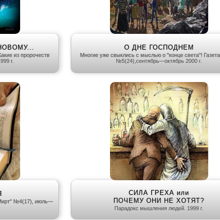
ОВОМУ...
О ДНЕ ГОСПОДНЕМ
Какие из пророчеств
Многие уже свыклись с мыслью о "конце света"! Газета
999 г.
№5(24),сентябрь—октябрь 2000 г.
СИЛА ГРЕХА или
Я
ПОЧЕМУ ОНИ НЕ ХОТЯТ?
"Мирт" №4(17), июль—
Парадокс мышления людей. 1999 г.