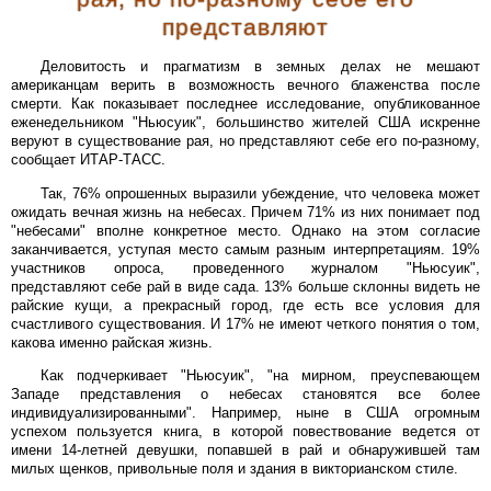
представляют
Деловитость и прагматизм в земных делах не мешают
американцам верить в возможность вечного блаженства после
смерти. Как показывает последнее исследование, опубликованное
еженедельником "Ньюсуик", большинство жителей США искренне
веруют в существование рая, но представляют себе его по-разному,
сообщает ИТАР-ТАСС.
Так, 76% опрошенных выразили убеждение, что человека может
ожидать вечная жизнь на небесах. Причем 71% из них понимает под
"небесами" вполне конкретное место. Однако на этом согласие
заканчивается, уступая место самым разным интерпретациям. 19%
участников опроса, проведенного журналом "Ньюсуик",
представляют себе рай в виде сада. 13% больше склонны видеть не
райские кущи, а прекрасный город, где есть все условия для
счастливого существования. И 17% не имеют четкого понятия о том,
какова именно райская жизнь.
Как подчеркивает "Ньюсуик", "на мирном, преуспевающем
Западе представления о небесах становятся все более
индивидуализированными". Например, ныне в США огромным
успехом пользуется книга, в которой повествование ведется от
имени 14-летней девушки, попавшей в рай и обнаружившей там
милых щенков, привольные поля и здания в викторианском стиле.