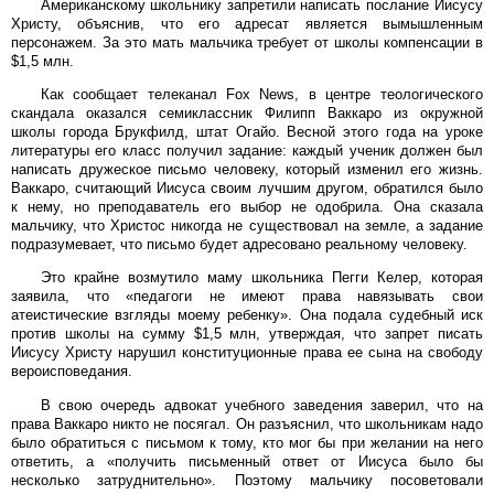
Американскому школьнику запретили написать послание Иисусу
Христу, объяснив, что его адресат является вымышленным
персонажем. За это мать мальчика требует от школы компенсации в
$1,5 млн.
Как сообщает телеканал Fox News, в центре теологического
скандала оказался семиклассник Филипп Ваккаро из окружной
школы города Брукфилд, штат Огайо. Весной этого года на уроке
литературы его класс получил задание: каждый ученик должен был
написать дружеское письмо человеку, который изменил его жизнь.
Ваккаро, считающий Иисуса своим лучшим другом, обратился было
к нему, но преподаватель его выбор не одобрила. Она сказала
мальчику, что Христос никогда не существовал на земле, а задание
подразумевает, что письмо будет адресовано реальному человеку.
Это крайне возмутило маму школьника Пегги Келер, которая
заявила, что «педагоги не имеют права навязывать свои
атеистические взгляды моему ребенку». Она подала судебный иск
против школы на сумму $1,5 млн, утверждая, что запрет писать
Иисусу Христу нарушил конституционные права ее сына на свободу
вероисповедания.
В свою очередь адвокат учебного заведения заверил, что на
права Ваккаро никто не посягал. Он разъяснил, что школьникам надо
было обратиться с письмом к тому, кто мог бы при желании на него
ответить, а «получить письменный ответ от Иисуса было бы
несколько затруднительно». Поэтому мальчику посоветовали