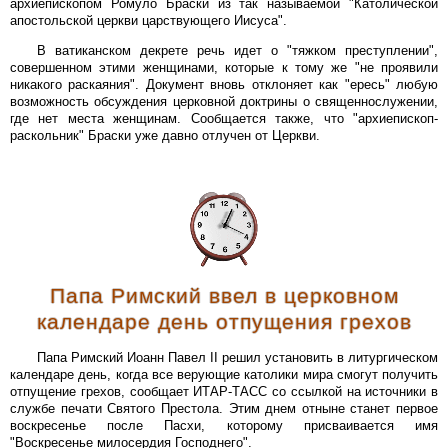
архиепископом Ромуло Браски из так называемой "Католической
апостольской церкви царствующего Иисуса".
В ватиканском декрете речь идет о "тяжком преступлении",
совершенном этими женщинами, которые к тому же "не проявили
никакого раскаяния". Документ вновь отклоняет как "ересь" любую
возможность обсуждения церковной доктрины о священнослужении,
где нет места женщинам. Сообщается также, что "архиепископ-
раскольник" Браски уже давно отлучен от Церкви.
Папа Римский ввел в церковном
календаре день отпущения грехов
Папа Римский Иоанн Павел II решил установить в литургическом
календаре день, когда все верующие католики мира смогут получить
отпущение грехов, сообщает ИТАР-ТАСС со ссылкой на источники в
службе печати Святого Престола. Этим днем отныне станет первое
воскресенье после Пасхи, которому присваивается имя
"Воскресенье милосердия Господнего".