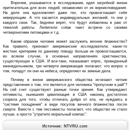
Впрочем, указывается в исследовании, идея загробной жизни
притягательна для всех людей, независимо от их вероисповедания.
На деле она вдохновляет даже тех, кто провозглашает себя
неверующим. А что касается индивидуальных желаний, то они у
каждого свои. Так, бедняки верят, что будут избавлены в раю от
тяжелой работы. Любители собак чают встречи со своими
четвероногими питомцами и т.д.
Каким образом человек может заслужить вечное блаженство?
Как правило, признают американские исследователи, каких-то
жестких критериев по данному поводу больше не провозглашается,
во всяком случае, в основных направлениях христианства,
существующих в США. И все-таки, показывает опрос, проведенный
еженедельником, три четверти американцев полагают, что вопрос о
том, попадут ли они на небеса, определяют их земные дела.
Почему в жизни американского общества исчезают четкие
представления о том, что является для человека "пропуском в рай"?
На сей счет существуют разные точки зрения. Как утверждают
оптимисты, нынешняя цивилизация в США наконец достаточно
созрела для того, чтобы отличать добро от зла, не нуждаясь в
"системе поощрения" в виде посулов вечного блаженства после
смерти. Вместе с тем пессимисты полагают, что общество не стало
лучше, а просто "утратило моральный компас".
Источник: NTVRU.com