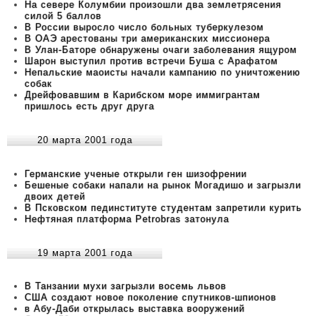
На севере Колумбии произошли два землетрясения
силой 5 баллов
В Росcии выросло число больных туберкулезом
В ОАЭ арестованы три американских миссионера
В Улан-Баторе обнаружены очаги заболевания ящуром
Шарон выступил против встречи Буша с Арафатом
Непальские маоисты начали кампанию по уничтожению
собак
Дрейфовавшим в Карибском море иммигрантам
пришлось есть друг друга
20 марта 2001 года
Германские ученые открыли ген шизофрении
Бешеные собаки напали на рынок Могадишо и загрызли
двоих детей
В Псковском пединституте студентам запретили курить
Нефтяная платформа Petrobras затонула
19 марта 2001 года
В Танзании мухи загрызли восемь львов
США создают новое поколение спутников-шпионов
в Абу-Даби открылась выставка вооружений