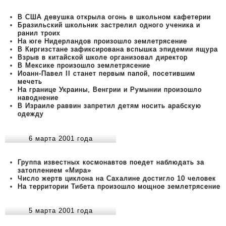
В США девушка открыла огонь в школьном кафетерии
Бразильский школьник застрелил одного ученика и
ранил троих
На юге Нидерландов произошло землетрясение
В Киргизстане зафиксирована вспышка эпидемии ящура
Взрыв в китайской школе организовал директор
В Мексике произошло землетрясение
Иоанн-Павел II станет первым папой, посетившим
мечеть
На границе Украины, Венгрии и Румынии произошло
наводнение
В Израиле раввин запретил детям носить арабскую
одежду
6 марта 2001 года
Группа известных космонавтов поедет наблюдать за
затоплением «Мира»
Число жертв циклона на Сахалине достигло 10 человек
На территории Тибета произошло мощное землетрясение
5 марта 2001 года