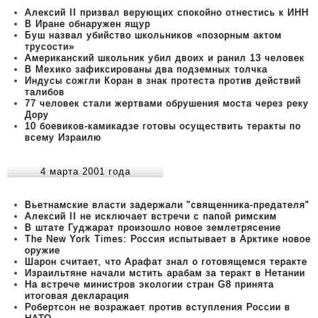
Алексий II призвал верующих спокойно отнестись к ИНН
В Иране обнаружен ящур
Буш назвал убийство школьников «позорным актом
трусости»
Американский школьник убил двоих и ранил 13 человек
В Мехико зафиксированы два подземных толчка
Индусы сожгли Коран в знак протеста против действий
талибов
77 человек стали жертвами обрушения моста через реку
Дору
10 боевиков-камикадзе готовы осуществить теракты по
всему Израилю
4 марта 2001 года
Вьетнамские власти задержали "священника-предателя"
Алексий II не исключает встречи с папой римским
В штате Гуджарат произошло новое землетрясение
The New York Times: Россия испытывает в Арктике новое
оружие
Шарон считает, что Арафат знал о готовящемся теракте
Израильтяне начали мстить арабам за теракт в Нетании
На встрече министров экологии стран G8 принята
итоговая декларация
Робертсон не возражает против вступления России в