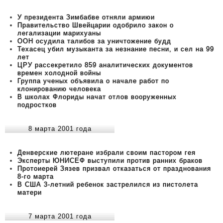
У президента Зимбабве отняли армиюи
Правительство Швейцарии одобрило закон о
легализации марихуаны
ООН осудила талибов за уничтожение будд
Техасец убил музыканта за незнание песни, и сел на 99
лет
ЦРУ рассекретило 859 аналитических документов
времен холодной войны
Группа ученых объявила о начале работ по
клонированию человека
В школах Флориды начат отлов вооруженных
подростков
8 марта 2001 года
Денверские лютеране избрали своим пастором гея
Эксперты ЮНИСЕФ выступили против ранних браков
Протоиерей Зязев призвал отказаться от празднования
8-го марта
В США 3-летний ребенок застрелился из пистолета
матери
7 марта 2001 года