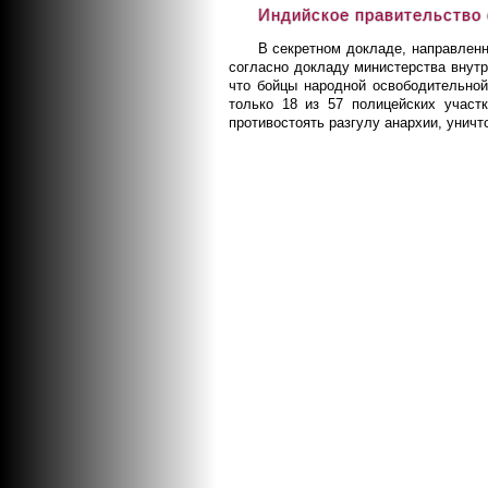
Индийское правительство 
В секретном докладе, направленн
согласно докладу министерства внут
что бойцы народной освободительно
только 18 из 57 полицейских участ
противостоять разгулу анархии, уничт