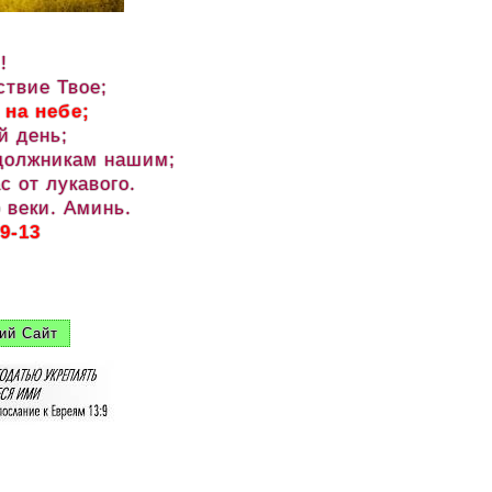
!
ствие Твое;
 на небе;
й день;
 должникам нашим;
с от лукавого.
 веки. Аминь.
9-13
ий Сайт