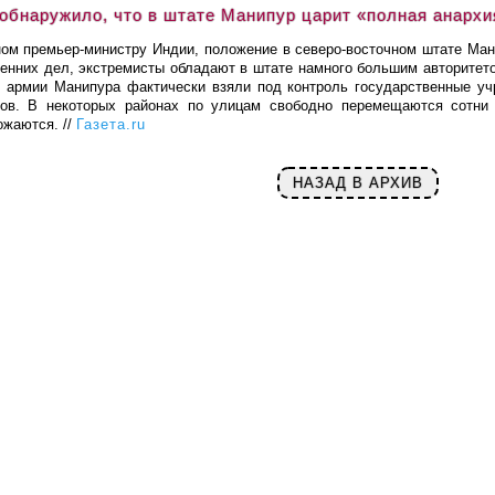
обнаружило, что в штате Манипур царит «полная анархи
ом премьер-министру Индии, положение в северо-восточном штате Манип
ренних дел, экстремисты обладают в штате намного большим авторитет
й армии Манипура фактически взяли под контроль государственные у
ков. В некоторых районах по улицам свободно перемещаются сотни
ожаются. //
Газета.ru
НАЗАД В АРХИВ