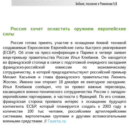
Россия хочет оснастить оружием европейские
силы
Россия готова принять участие в оснащении боевой техникой
создаваемые Евросоюзом Европейские силы быстрого реагирования
(ЕСБР). Об этом на пресс-конференции в Париже в четверг заявил
вице-премьер правительства России Илья Клебанов. Он находится
во французской столице в связи с подготовкой очередного заседания
французско-российской комиссии по экономическому
сотрудничеству, в которой председательствуют российский премьер
Михаил Касьянов и глава французского правительства Лионель
Жоспен. Именно они откроют 18 декабря ее ежегодное заседание.
Илья Клебанов сообщил, что он провел важные переговоры,
касающиеся военно-технического сотрудничества России с западно-
европейскими партнерамии, в частности с Францией. По его словам,
французская сторона проявила интерес к оснащению будущего
контингента ЕСБР, который планируется создать к 2003 году в
количестве 100 тыс человек, российскими артиллерийскими
системами, вертолетными группами и другими вспомогательными
военными средствами. //
Газета.ru