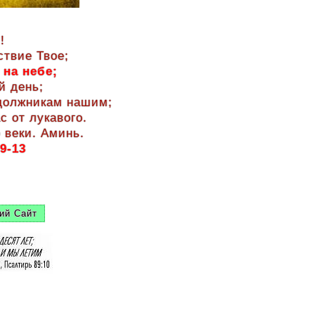
!
ствие Твое;
 на небе;
й день;
 должникам нашим;
с от лукавого.
 веки. Аминь.
9-13
ий Сайт