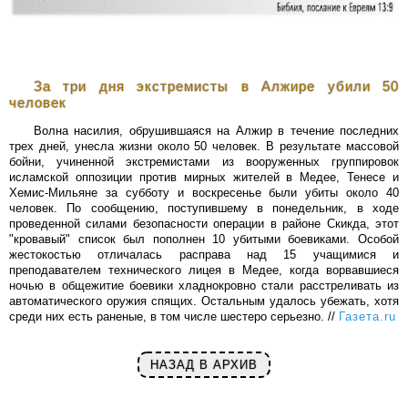
За три дня экстремисты в Алжире убили 50
человек
Волна насилия, обрушившаяся на Алжир в течение последних
трех дней, унесла жизни около 50 человек. В результате массовой
бойни, учиненной экстремистами из вооруженных группировок
исламской оппозиции против мирных жителей в Медее, Тенесе и
Хемис-Мильяне за субботу и воскресенье были убиты около 40
человек. По сообщению, поступившему в понедельник, в ходе
проведенной силами безопасности операции в районе Скикда, этот
"кровавый" список был пополнен 10 убитыми боевиками. Особой
жестокостью отличалась расправа над 15 учащимися и
преподавателем технического лицея в Медее, когда ворвавшиеся
ночью в общежитие боевики хладнокровно стали расстреливать из
автоматического оружия спящих. Остальным удалось убежать, хотя
среди них есть раненые, в том числе шестеро серьезно. //
Газета.ru
НАЗАД В АРХИВ