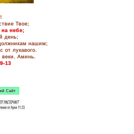
!
ствие Твое;
 на небе;
й день;
 должникам нашим;
с от лукавого.
 веки. Аминь.
9-13
ий Сайт