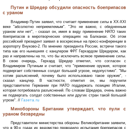
Путин и Шредер обсудили опасность боеприпасов
с ураном
Владимир Путин заявил, что считает применение силы в ХХ-ХХI
веке "абсолютно неприемлемым". "Это не важно, с обедненным
ураном или нет", - сказал он, имея в виду применение НАТО таких
боеприпасов в миротворческих операциях на Балканах. Об этом
российский президент заявил в воскресенье на пресс-конференции в
аэропорту Внуково-2. По мнению президента России, встречи такого
типа как его нынешняя с канцлером ФРГ Герхардом Шредером, как
раз и направлены на то, что бы исключить всякое применение силы.
В свою очередь, Герхард Шредер отметил, что согласен с
Владимиром Путиным и считает, что "применение оружия, которое
подвергает собственных солдат большой угрозе, недопустимо". "Мы
хотим разъяснений, почему было использовано такое оружие", -
сказал канцлер. В частности, отметил он, мы поручили
представителю Германии при НАТО поддержать позицию Италии,
которая потребовала разъяснений. По словам Шредера, очень важно
не подвергать солдат собственных или других стран такой большой
угрозе". //
Газета.ru
Минобороны Британии утверждает, что пули с
ураном безвредны
Представители министерства обороны Великобритании заявили,
что в 90-х годах их ведомство проводило испытания боеприпасов с