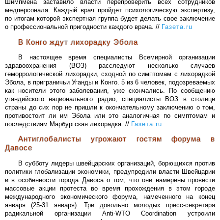
Шимпмена заставило власти перепроверить всех сотрудников
медперсонала. Каждый врач пройдет психологическую экспертизу,
по итогам которой экспертная группа будет делать свое заключение
о профессиональной пригодности каждого врача. //
Газета.ru
В Конго ждут лихорадку Эбола
В настоящее время специалисты Всемирной организации
здравоохранения (ВОЗ) расследуют несколько случаев
геморрологической лихорадки, сходной по симптомам с лихорадкой
Эбола, в приграничьи Уганды и Конго. 5 из 6 человек, подозреваемых
как носители этого заболевания, уже скончались. По сообщению
угандийского национального радио, специалисты ВОЗ в столице
страны до сих пор не пришли к окончательному заключению о том,
противостоит ли им Эбола или это аналогичная по симптомам и
последствиям Марбургская лихорадка. //
Газета.ru
Антиглобалисты угрожают гостям форума в
Давосе
В субботу лидеры швейцарских организаций, борющихся против
политики глобализации экономики, предупредили власти Швейцарии
и в особенности города Давоса о том, что они намерены провести
массовые акции протеста во время прохождения в этом городе
международного экономического форума, намеченного на конец
января (25-31 января). Три довольно молодых пресс-секретаря
радикальной организации Anti-WTO Coordination устроили