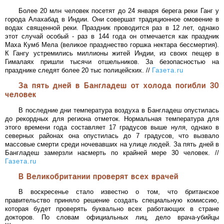
Более 20 млн человек посетят до 24 января берега реки Ганг у
города Алахабад в Индии. Они совершат традиционное омовение в
водах священной реки. Праздник проводится раз в 12 лет, однако
этот случай особый - раз в 144 года он отмечается как праздник
Маха Кумб Мела (великое празднество горшка нектара бессмертия).
К Гангу устремились миллионы житей Индии, из своих пещер в
Гималаях пришли тысячи отшельников. За безопасностью на
празднике следят более 20 тыс полицейских. //
Газета.ru
За пять дней в Бангладеш от холода погибли 30
человек
В последние дни температура воздуха в Бангладеш опустилась
до рекордных для региона отметок. Нормальная температура для
этого времени года составляет 17 градусов выше нуля, однако в
северных районах она опустилась до 7 градусов, что вызвало
массовые смерти среди ночевавших на улице людей. За пять дней в
Бангладеш замерзли насмерть по крайней мере 30 человек. //
Газета.ru
В Великобритании проверят всех врачей
В воскресенье стало известно о том, что британское
правительство приняло решение создать специальную комиссию,
которая будет проверять буквально всех работающих в стране
докторов. По словам официальных лиц, дело врача-убийцы