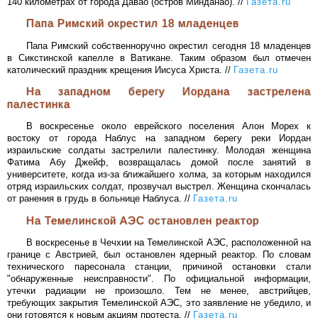
140 километрах от города Давао (остров Минданао). //
Газета.ru
Папа Римский окрестил 18 младенцев
Папа Римский собственноручно окрестил сегодня 18 младенцев
в Сикстинской капелле в Ватикане. Таким образом был отмечен
католический праздник крещения Иисуса Христа. //
Газета.ru
На западном берегу Иордана застрелена
палестинка
В воскресенье около еврейского поселения Алон Морех к
востоку от города Наблус на западном берегу реки Иордан
израильские солдаты застрелили палестинку. Молодая женщина
Фатима Абу Джейф, возвращалась домой после занятий в
университете, когда из-за ближайшего холма, за которым находился
отряд израильских солдат, прозвучал выстрел. Женщина скончалась
от ранения в грудь в больнице Наблуса. //
Газета.ru
На Темелинской АЭС остановлен реактор
В воскресенье в Чечхии на Темелинской АЭС, расположенной на
границе с Австрией, был остановлен ядерный реактор. По словам
технического паресонала станции, причиной остановки стали
"обнаруженные неисправности". По официальной информации,
утечки радиации не произошло. Тем не менее, австрийцев,
требующих закрытия Темелинской АЭС, это заявление не убедило, и
они готовятся к новым акциям протеста. //
Газета.ru