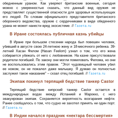
обедненным ураном. Как уверяют британские военные, сегодня
можно с уверенностью сказать, что данный вид оружия не
представляет существенной опасности для здоровья использующих
его людей. По словам официального представителя британского
оборонного ведомства, оружие с сердечниками в виде обеденного
урана не может нанести вред экосистеме. //
Газета.ru
В Иране состоялась публичная казнь убийцы
В Иране при большом стесении народа был повешен человек,
убивший в августе свою 24-летнюю жену и 18-месячного ребенка. 39-
летний Хасан Филом (Hasan Feelom) узнал о том, что его жена
собирается убежать от него с любовником. На казне присутствовали
родители погибшей. По закону они могли помиловать Филома, но они
не воспользовались этим правом. "Этот чудовищный человек убил
ее ножом, он не пожалел даже малышку. Я думаю он полностью
заслужил такое наказание" – скзал отец погибшей. //
Газета.ru
Экипаж покинул терпящий бедствие танкер Castor
Терпящий бедствие кипрский танкер Castor остается в
международных водах между Испанией и Марокко, с него
эвакуирован экипаж. Сохраняется вероятность возгарания нефти.
Ранее сообщалось о том, что судно не захотел принять ни один порт.
//
Газета.ru
В Индии начался праздник «нектара бессмертия»