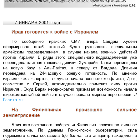
7 ЯНВАРЯ 2001 года
Ирак готовится к войне с Израилем
По сообщению иракских СМИ, вчера Саддам Хусейн
сформировал штаб, который будет руководить специальным
армейским подразделением, в случае начала военных действий
против Израиля. В ряды этого специального подразделеения уже
переведена элитная танковая дивизия Хумараби. Танки перемещены
на новую базу в Аль-Рабтах, к северу от Багдада. Дивизия
переведена на 24-часовую боевую готовность. По мнению
израильских экспертов, в случае начала военного конфликта, Ирак,
совместно с Сирией, незамедлительно применит силу против
Израиля . Эхуд Барак неоднократно признавал возможность начала
широкомасштабной войны в случае провала мирных переговоров. //
Газета.ru
На Филиппинах произошло сильное
землетрясение
Близ юго-восточного побережья Филиппин произошло сильное
землетрясение. По данным Гонконгской обсерватории, сила
подземного олчка составила 5,6 балла. Его эпицентр находился в