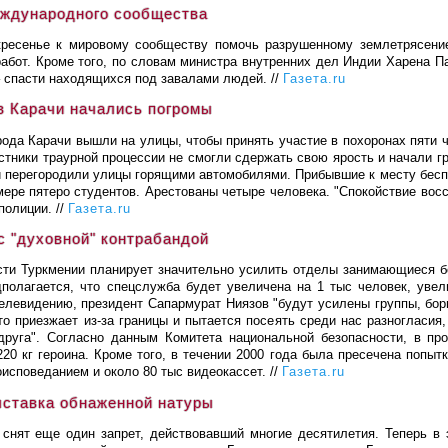
еждународного сообщества
кресенье к мировому сообществу помочь разрушенному землетрясени
работ. Кроме того, по словам министра внутренних дел Индии Харена 
 спасти находящихся под завалами людей. //
Газета.ru
в Карачи начались погромы
рода Карачи вышли на улицы, чтобы принять участие в похоронах пяти 
стники траурной процессии не смогли сдержать свою ярость и начали гр
и перегородили улицы горящими автомобилями. Прибывшие к месту беспо
мере пятеро студентов. Арестованы четыре человека. "Спокойствие восс
полиции. //
Газета.ru
с "духовной" контрабандой
сти Туркмении планирует значительно усилить отделы занимающиеся бо
дполагается, что спецслужба будет увеличена на 1 тыс человек, увел
елевидению, президент Сапармурат Ниязов "будут усилены группы, бор
кто приезжает из-за границы и пытается посеять среди нас разногласия
 друга". Согласно данным Комитета национальной безопасности, в п
220 кг героина. Кроме того, в течении 2000 года была пресечена попыт
споведанием и около 80 тыс видеокассет. //
Газета.ru
ыставка обнаженной натуры
снят еще один запрет, действовавший многие десятилетия. Теперь в