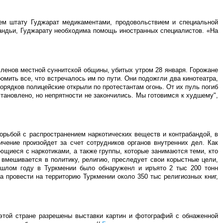
ем штату Гуджарат медикаментами, продовольствием и специальной
Пандьи, Гуджарату необходима помощь иностранных специалистов. «На
членов местной суннитской общины, убитых утром 28 января. Горожане
омить все, что встречалось им по пути. Они подожгли два кинотеатра,
рядков полицейские открыли по протестантам огонь. От их пуль погиб
тановлено, но непрятности не закончились. Мы готовимся к худшему",
рьбой с распространением наркотических веществ и контрабандой, в
ичение произойдет за счет сотрудников органов внутренних дел. Как
ющиеся с наркотиками, а также группы, которые занимаются теми, кто
, вмешивается в политику, религию, преследует свои корыстные цели,
рошлом году в Туркмении было обнаруженл и иpъято 2 тыс 200 тонн
ка провести на территорию Туркмении около 350 тыс религиозных книг,
 этой стране разрешены выставки картин и фотографий с обнаженной