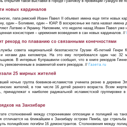
нь открытия такой выставки в городе Гуанчжоу в провинции Гуандун ее п
ти новых кардиналов
ногих, папа римский Иоанн Павел II объявил имена еще пяти новых ка
ну, один – Боливию, один – ЮАР. В воскресенье же папа назвал имена 
вляют Латвию и Украину. Напомним, что неделю назад Иоанн Павел уже 
щенная консистория – церемония возведения в сан новых кардиналов. //
ит рекорд по плаванию со связанными конечностями
лужбы совета национальной безопасности Грузии 45-летний Генри 
 и ногами два километра. На это ему потребовался один час 32 
ьщиков. В интервью Купрашвили сообщил, что в книге рекордов Гиннес
ть увековеченным в знаменитой книге рекордов. //
Газета.ru
езали 25 мирных жителей
шей ночью группа боевиков-исламистов учинила резню в деревне Эл
енских жителей, в том числе 16 детей разного возраста. Всем жерт
, принадлежат к наиболее радикальной исламистской группировке в 
рядков на Занзибаре
ате столкновений между сторонниками оппозиции и полицией на танз
 отличается на ближайшем к Занзибару острове Пемба, где стрельба
пуль полицейских погибли 16 демонстрантов. Столкновения между поли