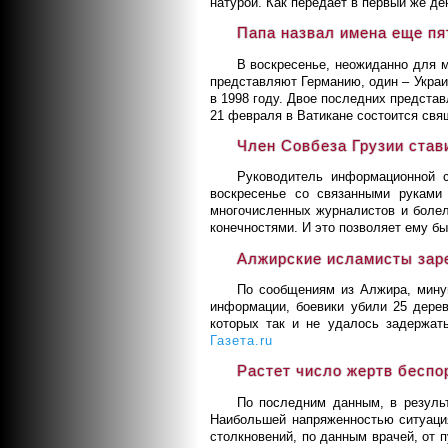
натурой. Как передает в первый же де
Папа назвал имена еще пя
В воскресенье, неожиданно для м
представляют Германию, один – Украи
в 1998 году. Двое последних предста
21 февраля в Ватикане состоится свя
Член Совбеза Грузии став
Руководитель информационной с
воскресенье со связанными руками
многочисленных журналистов и болел
конечностями. И это позволяет ему бы
Алжирские исламисты зар
По сообщениям из Алжира, минув
информации, боевики убили 25 дерев
которых так и не удалось задержать
Газета.ru
Растет число жертв беспо
По последним данным, в результ
Наибольшей напряженностью ситуация
столкновений, по данным врачей, от 