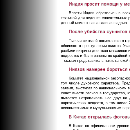
Индия просит помощи у м
Власти Индии обратились в вос
техникой для ведения спасательных 
денный момент наша главная задача –
После убийства суннитов 
Тысячи жителей пакистанского го
обвиняют в преступлении шиитов. Уча
разбили витрины десятков магазинов 
подросток и были ранены по крайней 
– сказал представитель пакистанской 
Ниязов намерен бороться 
Комитет национальной безопасно
том числе духовного характера. Пре
заявил, выступая по национальному т
хочет внести раскол в государство, 
пытается натравливать нас друг на
наркотических веществ, в том числе 
несовместимых с мусульманским верои
В Китае открылась фотов
В Китае на официальном уровне 