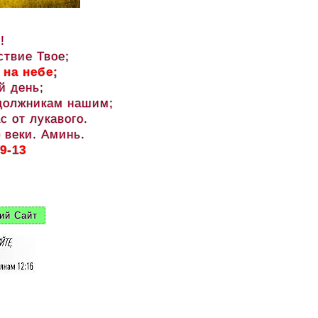
!
ствие Твое;
 на небе;
й день;
 должникам нашим;
с от лукавого.
 веки. Аминь.
9-13
ий Сайт