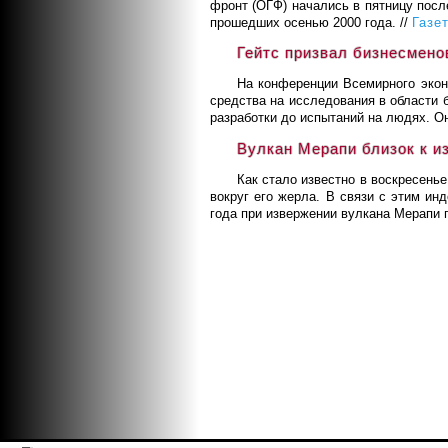
фронт (ОГФ) начались в пятницу посл
прошедших осенью 2000 года. //
Газет
Гейтс призвал бизнесмено
На конференции Всемирного экон
средства на исследования в области б
разработки до испытаний на людях. Он
Вулкан Мерапи близок к и
Как стало известно в воскресень
вокруг его жерла. В связи с этим ин
года при извержении вулкана Мерапи п