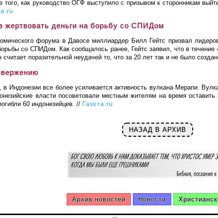
е того, как руководство ОГФ выступило с призывом к сторонникам выйт
а.ru
в жертвовать деньги на борьбу со СПИДом
омического форума в Давосе миллиардер Билл Гейтс призвал лидеров
орьбы со СПИДом. Как сообщалось ранее, Гейтс заявил, что в течение 4
 считает поразительной неудачей то, что за 20 лет так и не было созда
звержению
е, в Индонезии все более усиливается активность вулкана Мерапи. Вулк
донезийские власти посоветовали местным жителям на время оставить 
огибли 60 индонезийцев. //
Газета.ru
НАЗАД В АРХИВ
Архив новостей
Новости
Христианск