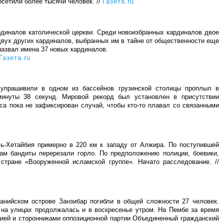
осетили более тысячи человек. //
Газета.ru
рдиналов католической церкви. Среди новоизбранных кардиналов двое
двух других кардиналов, выбранных им в тайне от общественности еще
назвал имена 37 новых кардиналов.
Газета.ru
Купрашивили в одном из бассейнов грузинской столицы проплыл в
минуты 38 секунд. Мировой рекорд был установлен в присутствии
а пока не зафиксирован случай, чтобы кто-то плавал со связанными
ь-Хетайбия примерно в 220 км к западу от Алжира. По поступившей
вам бандиты перерезали горло. По предположению полиции, боевики,
стране «Вооруженной исламской группе». Начато расследование. //
анийском острове Занзибар погибли в общей сложности 27 человек.
 на улицах продолжалась и в воскресенье утром. На Пембе за время
цией и сторонниками оппозиционной партии Объединенный гражданский