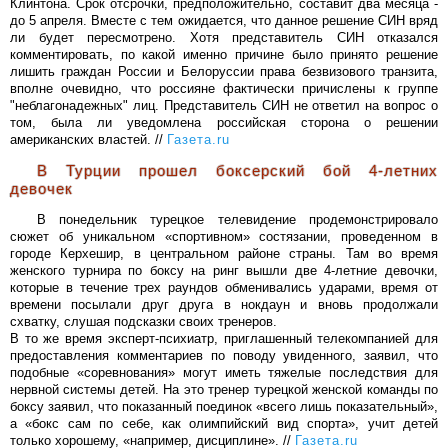
Клинтона. Срок отсрочки, предположительно, составит два месяца -
до 5 апреля. Вместе с тем ожидается, что данное решение СИН вряд
ли будет пересмотрено. Хотя представитель СИН отказался
комментировать, по какой именно причине было принято решение
лишить граждан России и Белоруссии права безвизового транзита,
вполне очевидно, что россияне фактически причислены к группе
"неблагонадежных" лиц. Представитель СИН не ответил на вопрос о
том, была ли уведомлена российская сторона о решении
американских властей. //
Газета.ru
В Турции прошел боксерский бой 4-летних
девочек
В понедельник турецкое телевидение продемонстрировало
сюжет об уникальном «спортивном» состязании, проведенном в
городе Керхешир, в центральном районе страны. Там во время
женского турнира по боксу на ринг вышли две 4-летние девочки,
которые в течение трех раундов обменивались ударами, время от
времени посылали друг друга в нокдаун и вновь продолжали
схватку, слушая подсказки своих тренеров.
В то же время эксперт-психиатр, приглашенный телекомпанией для
предоставления комментариев по поводу увиденного, заявил, что
подобные «соревнования» могут иметь тяжелые последствия для
нервной системы детей. На это тренер турецкой женской команды по
боксу заявил, что показанный поединок «всего лишь показательный»,
а «бокс сам по себе, как олимпийский вид спорта», учит детей
только хорошему, «например, дисциплине». //
Газета.ru