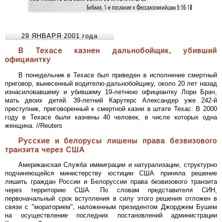
29 ЯНВАРЯ 2001 года
В Техасе казнен дальнобойщик, убивший
официантку
В понедельник в Техасе был приведен в исполнение смертный
приговор, вынесенный водителю-дальнобойщику, около 20 лет назад
изнасиловавшему и убившему 19-летнюю официантку Лори Брач,
мать двоих детей. 39-летний Карутерс Александер уже 242-й
преступник, приговоренный к смертной казни в штате Техас. В 2000
году в Техасе были казнены 40 человек, в числе которых одна
женщина. //Reuters
Русские и белорусы лишены права безвизового
транзита через США
Американская Служба иммиграции и натурализации, структурно
подчиняющейся министерству юстиции США приняла решение
лишить граждан России и Белоруссии права безвизового транзита
через территорию США. По словам представителя СИН,
первоначальный срок вступления в силу этого решения отложен в
связи с "мораторием", наложенным президентом Джорджем Бушем
на осуществление последних постановлений администрации