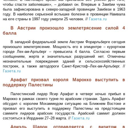
чтобы спасти заболевших», – добавил он. Впервые в Замбии чума
была зафиксирована в северо-западной провинции Замбези в 1963
году. В наиболее серьезной вспышке болезни в провинции Намвала
на юге страны в 1997 году умерли 25 человек. //
Газета.ru
В Австрии произошло землетрясение силой 4
балла
В западной федеральной земле Австрии Форарльберге сегодня
произошло землетрясение. Мощность его в эпицентре – курортном
городе Лех-ам-Арльберг – превысила 4 балла. Согласно первым
сообщениям, жертв и значительных разрушений нет. Отмечены
незначительные повреждения зданий и сельскохозяйственных
построек, а также автодороги Санкт-Кристоф–Лех-ам-Арльберг. //
Газета.ru
Арафат призвал короля Марокко выступить в
поддержку Палестины
Палестинский лидер Ясир Арафат в четверг ночью прибыл в
Марокко в рамках своего турне по арабским странам. Здесь Арафат
обсудил с королем Мохаммедом ситуацию на Ближнем Востоке и
призвал его выступить в поддержку Палестины на предстоящем
саммите лидеров арабских государств. Арабский саммит должен
состояться в Иордании 27–28 марта. //
Газета.ru
Ариэль Шарон отправляется с визитом в