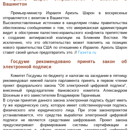
Вашингтон
Премьер-министр Израиля Ариэль Шарон в воскресенье
отправляется с визитом в Вашингтон.
Высокопоставленные источники в канцелярии главы правительства
обеспокоены сообщениями о том, что американская администрация
видит в обострении палестино-израильского конфликта препятствие
к созданию антииракской коалиции на Ближнем Востоке. Не
исключено, что это обстоятельство может повлиять на позицию
нового правительства США по отношению к Израилю. Ариэль Шарон
ставит своей целью предотвратить это. //
Газета.ru
Госдуме рекомендовано принять закон об
электронной подписи
Комитет Госдумы по бюджету и налогам на заседании в пятницу
рекомендовал нижней палате парламента принять в первом чтении
проект федерального закона "Об электронной цифровой подписи",
внесенный председателем банковского комитета Александром
Шохиным и его заместителем Владимиром Тарачевым.
В случае принятия данного закона электронная подпись будет иметь
ту же юридическую силу, которую имеет собственноручная подпись
физического или юридического лица. При этом законопроектом
устанавливается, что средства выработки электронной цифровой
подписи не являются средствами шифрования. Проект закона
предусматривает формирование системы сертификации и
лицензирования в сфере использования электронной цифровой