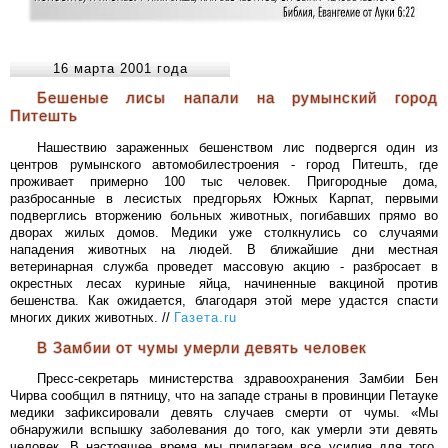
16 марта 2001 года
Бешеные лисы напали на румынский город
Питешть
Нашествию зараженных бешенством лис подвергся один из
центров румынского автомобилестроения - город Питешть, где
проживает примерно 100 тыс человек. Пригородные дома,
разбросанные в лесистых предгорьях Южных Карпат, первыми
подверглись вторжению больных животных, погибавших прямо во
дворах жилых домов. Медики уже столкнулись со случаями
нападения животных на людей. В ближайшие дни местная
ветеринарная служба проведет массовую акцию - разбросает в
окрестных лесах куриные яйца, начиненные вакциной против
бешенства. Как ожидается, благодаря этой мере удастся спасти
многих диких животных. //
Газета.ru
В Замбии от чумы умерли девять человек
Пресс-секретарь министерства здравоохранения Замбии Бен
Чирва сообщил в пятницу, что на западе страны в провинции Петауке
медики зафиксировали девять случаев смерти от чумы. «Мы
обнаружили вспышку заболевания до того, как умерли эти девять
человек. В настоящее время мы прилагаем все усилия для того,