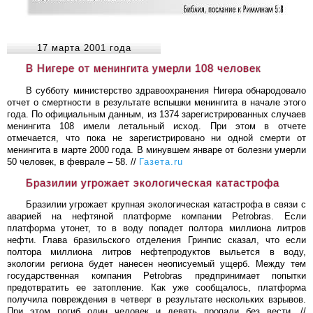
17 марта 2001 года
В Нигере от менингита умерли 108 человек
В субботу министерство здравоохранения Нигера обнародовало
отчет о смертности в результате вспышки менингита в начале этого
года. По официальным данным, из 1374 зарегистрированных случаев
менингита 108 имели летальный исход. При этом в отчете
отмечается, что пока не зарегистрировано ни одной смерти от
менингита в марте 2000 года. В минувшем январе от болезни умерли
50 человек, в феврале – 58. //
Газета.ru
Бразилии угрожает экологическая катастрофа
Бразилии угрожает крупная экологическая катастрофа в связи с
аварией на нефтяной платформе компании Petrobras. Если
платформа утонет, то в воду попадет полтора миллиона литров
нефти. Глава бразильского отделения Гринпис сказал, что если
полтора миллиона литров нефтепродуктов выльется в воду,
экологии региона будет нанесен неописуемый ущерб. Между тем
государственная компания Petrobras предпринимает попытки
предотвратить ее затопление. Как уже сообщалось, платформа
получила повреждения в четверг в результате нескольких взрывов.
При этом погиб один человек и девять пропали без вести. //