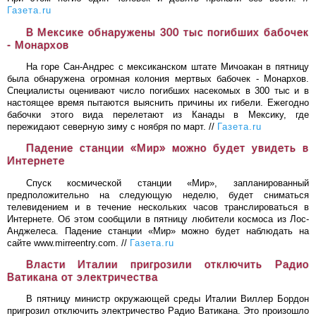
Газета.ru
В Мексике обнаружены 300 тыс погибших бабочек
- Монархов
На горе Сан-Андрес с мексиканском штате Мичоакан в пятницу
была обнаружена огромная колония мертвых бабочек - Монархов.
Специалисты оценивают число погибших насекомых в 300 тыс и в
настоящее время пытаются выяснить причины их гибели. Ежегодно
бабочки этого вида перелетают из Канады в Мексику, где
пережидают северную зиму с ноября по март. //
Газета.ru
Падение станции «Мир» можно будет увидеть в
Интернете
Спуск космической станции «Мир», запланированный
предположительно на следующую неделю, будет сниматься
телевидением и в течение нескольких часов транслироваться в
Интернете. Об этом сообщили в пятницу любители космоса из Лос-
Анджелеса. Падение станции «Мир» можно будет наблюдать на
сайте www.mirreentry.com. //
Газета.ru
Власти Италии пригрозили отключить Радио
Ватикана от электричества
В пятницу министр окружающей среды Италии Виллер Бордон
пригрозил отключить электричество Радио Ватикана. Это произошло