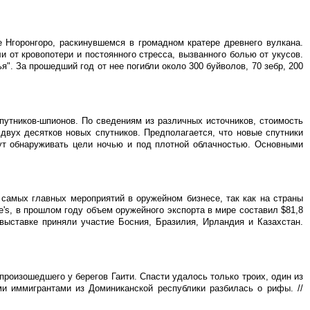
 Нгоронгоро, раскинувшемся в громадном кратере древнего вулкана.
 от кровопотери и постоянного стресса, вызванного болью от укусов.
я". За прошедший год от нее погибли около 300 буйволов, 70 зебр, 200
путников-шпионов. По сведениям из различных источников, стоимость
двух десятков новых спутников. Предполагается, что новые спутники
ут обнаруживать цели ночью и под плотной облачностью. Основными
 самых главных мероприятий в оружейном бизнесе, так как на страны
's, в прошлом году объем оружейного экспорта в мире составил $81,8
выставке приняли участие Босния, Бразилия, Ирландия и Казахстан.
произошедшего у берегов Гаити. Спасти удалось только троих, один из
ми иммигрантами из Доминиканской республики разбилась о рифы. //