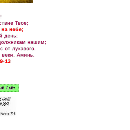
!
ствие Твое;
 на небе;
й день;
 должникам нашим;
с от лукавого.
 веки. Аминь.
9-13
ий Сайт