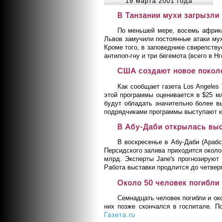
19 марта 2001 года
В Танзании мухи загрызли
По меньшей мере, восемь африка
Львов замучили постоянные атаки мух
Кроме того, в заповеднике свирепству
антилоп-гну и три бегемота (всего в Н
США создают новое покол
Как сообщает газета Los Angeles
этой программы оценивается в $25 м
будут обладать значительно более 
подрядчиками программы выступают ко
В Абу-Даби открылась вы
В воскресенье в Абу-Даби (Арабс
Персидского залива приходится около
млрд. Эксперты Jane's прогнозируют
Работа выставки продлится до четвер
Около 50 человек погибли 
Семнадцать человек погибли и ок
них позже скончался в госпитале. П
Газета.ru