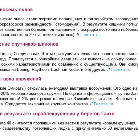
 восемь львов
нских львов стали жертвами полчищ мух в танзанийском заповеднике
-кровососов разновидности "стомодеума". В результате хищники погибли
ет таинственная болезнь под названием "лихорадка восточного побережь
горонгоро около 20 тыс диких животных). //
Газета.ru
ение спутников-шпионов
 Times, Соединенные Штаты приступили к созданию нового поколения с
лрд. Планируется в ближайшие двадцать лет вывести на орбиту более 
высокими характеристиками по сравнению с существующими. Они смог
мпании Boeing, Raytheon, Eastman Kodak и ряд других. //
Газета.ru
ставка воружений
кие Эмираты) открылась ежегодная выставка вооружений. Это одно из
 20% мирового экспорта оружия. По оценке информационной группы Jane
 ежегодный 2% рост рынка в течение ближайших пяти лет. Впервые в 
га. Ожидается заключение крупных контрактов. //
Газета.ru
в результате кораблекрушения у берегов Гаити
оло 40 считаются пропавшими без вести в результате кораблекрушения, 
о свидетельству потерпевших лодка с приблизительно 60 нелегальны