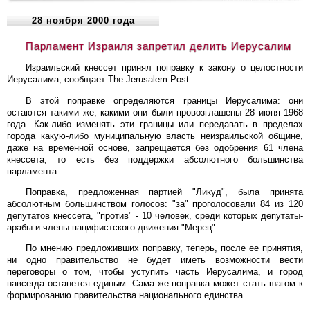
28 ноября 2000 года
Парламент Израиля запретил делить Иерусалим
Израильский кнессет принял поправку к закону о целостности
Иерусалима, сообщает The Jerusalem Post.
В этой поправке определяются границы Иерусалима: они
остаются такими же, какими они были провозглашены 28 июня 1968
года. Как-либо изменять эти границы или передавать в пределах
города какую-либо муниципальную власть неизраильской общине,
даже на временной основе, запрещается без одобрения 61 члена
кнессета, то есть без поддержки абсолютного большинства
парламента.
Поправка, предложенная партией "Ликуд", была принята
абсолютным большинством голосов: "за" проголосовали 84 из 120
депутатов кнессета, "против" - 10 человек, среди которых депутаты-
арабы и члены пацифистского движения "Мерец".
По мнению предложивших поправку, теперь, после ее принятия,
ни одно правительство не будет иметь возможности вести
переговоры о том, чтобы уступить часть Иерусалима, и город
навсегда останется единым. Сама же поправка может стать шагом к
формированию правительства национального единства.