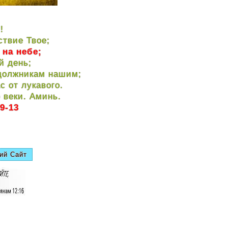
!
ствие Твое;
 на небе;
й день;
 должникам нашим;
с от лукавого.
 веки. Аминь.
9-13
ий Сайт