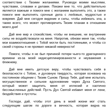
соответствии с Твоими желаниями. Руководи моими мыслями,
чувствами, словами и делами. Покажи мне то, что действительно
является важным и помоги мне с желанием выполнять это, а также
помоги мне выполнять срочные дела с любовью, мудростью и
вовремя. Дай мне сегодня видение и силы, чтобы избежать зла, а
также всего, что может противоречить Твоим планам в отношении
моего дня!
Дай мне мир и спокойствие, чтобы ни внешние, ни внутренние
силы не воздействовали на меня. Напротив, обнови меня так, чтобы
мои взаимоотношения с Тобой могли быть постоянными, и чтобы со
своей стороны я не проявил никакой неверности!
Помоги, чтобы я не был причиной потери чьего-то драгоценного
времени из-за моей недисциплинированности и неуважения к
ближнему.
Дай мне иметь детскую веру, чтобы чувствовать себя в
безопасности с Тобою, и духовную твердость, которая основана на
постоянном общении с Твоим Сыном. Прошу Тебя, дай мне испытать
могущественное и сильное вдохновение через Духа Святого,
который может защитить меня от иллюзий и хаотично
бессмысленных действий. Пусть Дух Святой избавит меня от лени,
бездействия и пустоты.
Господи, дай, чтобы этот день в моей жизни мог стать
следующим шагом по дороге в вечность, которая видна на