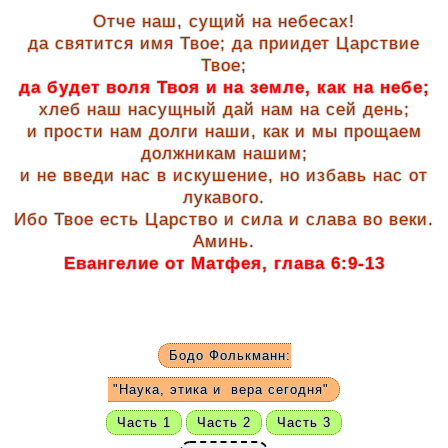
Отче наш, сущий на небесах!
да святится имя Твое; да приидет Царствие
Твое;
да будет воля Твоя и на земле, как на небе;
хлеб наш насущный дай нам на сей день;
и прости нам долги наши, как и мы прощаем
должникам нашим;
и не введи нас в искушение, но избавь нас от
лукавого.
Ибо Твое есть Царство и сила и слава во веки.
Аминь.
Евангелие от Матфея, глава 6:9-13
Бодо Фолькманн:
"Наука, этика и
вера сегодня"
Часть 1
Часть 2
Часть 3