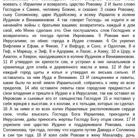
воевать с Израилем и возвратить царство Ровоаму. 2 И было слово
Господне к Самею, человеку Божию, и сказано: 3 скажи Ровоаму,
сыну Соломонову, царю Иудейскому, и всему Израилю в
колене
Иудином и Вениаминовом: 4 так говорит Господь: не ходите и не
начинайте войны с братьями вашими; возвратитесь каждый в дом
свой, ибо Мною сделано это. Они послушались слов Господних и
возвратились из похода против Иеровоама. 5 Ровоам жил в
Иерусалиме; он обнес города в Иудее стенами. 6 Он укрепил
Вифлеем и Ефам, и Фекою, 7 и Вефцур, и Сохо, и Одоллам, 8 и
Геф, и Марешу, и Зиф, 9 и Адораим, и Лахис, и Азеку, 10 и Цору, и
Аиалон, и Хеврон, находившиеся в колене Иудином и Вениаминовом.
11 И утвердил он крепости сии, и устроил в них начальников и
хранилища для хлеба и деревянного масла и вина. 12 И
дал
в
каждый город щиты и копья и утвердил их весьма сильно. И
оставались за ним Иуда и Вениамин. 13 И священники и левиты,
какие
были
по всей земле Израильской, собрались к нему из всех
пределов, 14 ибо оставили левиты свои городские предместья и
свои владения и пришли в Иудею и в Иерусалим, так как оставил их
Иеровоам и сыновья его от священства Господня 15 и поставил у
себя жрецов к высотам, и к козлам, и к тельцам, которых он сделал.
16 А за ними и из всех колен Израилевых расположившие сердце
свое, чтобы взыскать Господа Бога Израилева, приходили в
Иерусалим, дабы приносить жертвы Господу Богу отцов своих. 17 И
укрепили они царство Иудино и поддерживали Ровоама, сына
Соломонова, три года, потому что ходили путем Давида и Соломона
в сии три года. 18 И взял себе Ровоам в жену Махалафу, дочь