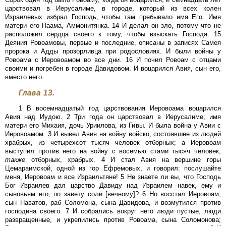
царствовал в Иерусалиме, в городе, который из всех колен
Израилевых избрал Господь, чтобы там пребывало имя Его. Имя
матери его Наама, Аммонитянка. 14 И делал он зло, потому что не
расположил сердца своего к тому, чтобы взыскать Господа. 15
Деяния Ровоамовы, первые и последние, описаны в записях Самея
пророка и Адды прозорливца при родословиях. И были войны у
Ровоама с Иеровоамом во все дни. 16 И почил Ровоам с отцами
своими и погребен в городе Давидовом. И воцарился Авия, сын его,
вместо него.
Глава 13.
1 В восемнадцатый год царствования Иеровоама воцарился
Авия над Иудою. 2 Три года он царствовал в Иерусалиме; имя
матери его Михаия, дочь Уриилова, из Гивы. И была война у Авии с
Иеровоамом. 3 И вывел Авия на войну войско, состоявшее из людей
храбрых, из четырехсот тысяч человек отборных; а Иеровоам
выступил против него на войну с восемью стами тысяч человек,
также
отборных, храбрых. 4 И стал Авия на вершине горы
Цемараимской, одной из гор Ефремовых, и говорил: послушайте
меня, Иеровоам и все Израильтяне! 5 Не знаете ли вы, что Господь
Бог Израилев дал царство Давиду над Израилем навек, ему и
сыновьям его, по завету соли [вечному]? 6 Но восстал Иеровоам,
сын Наватов, раб Соломона, сына Давидова, и возмутился против
господина своего. 7 И собрались вокруг него люди пустые, люди
развращенные, и укрепились против Ровоама, сына Соломонова;