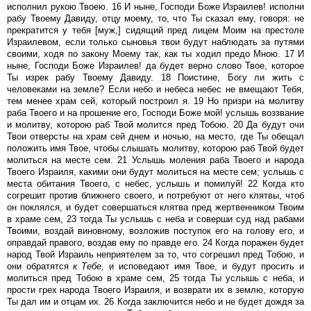
исполнил рукою Твоею. 16 И ныне, Господи Боже Израилев! исполни
рабу Твоему Давиду, отцу моему, то, что Ты сказал ему, говоря: не
прекратится у тебя [муж,] сидящий пред лицем Моим на престоле
Израилевом, если только сыновья твои будут наблюдать за путями
своими, ходя по закону Моему так, как ты ходил предо Мною. 17 И
ныне, Господи Боже Израилев! да будет верно слово Твое, которое
Ты изрек рабу Твоему Давиду. 18 Поистине, Богу ли жить с
человеками на земле? Если небо и небеса небес не вмещают Тебя,
тем менее храм сей, который построил я. 19 Но призри на молитву
раба Твоего и на прошение его, Господи Боже мой! услышь воззвание
и молитву, которою раб Твой молится пред Тобою. 20 Да будут очи
Твои отверсты на храм сей днем и ночью, на место, где Ты обещал
положить имя Твое, чтобы слышать молитву, которою раб Твой будет
молиться на месте сем. 21 Услышь моления раба Твоего и народа
Твоего Израиля, какими они будут молиться на месте сем; услышь с
места обитания Твоего, с небес, услышь и помилуй! 22 Когда кто
согрешит против ближнего своего, и потребуют от него клятвы, чтоб
он поклялся, и будет совершаться клятва пред жертвенником Твоим
в храме сем, 23 тогда Ты услышь с неба и соверши суд над рабами
Твоими, воздай виновному, возложив поступок его на голову его, и
оправдай правого, воздав ему по правде его. 24 Когда поражен будет
народ Твой Израиль неприятелем за то, что согрешил пред Тобою, и
они обратятся
к
Тебе,
и исповедают имя Твое, и будут просить и
молиться пред Тобою в храме сем, 25 тогда Ты услышь с неба, и
прости грех народа Твоего Израиля, и возврати их в землю, которую
Ты дал им и отцам их. 26 Когда заключится небо и не будет дождя за