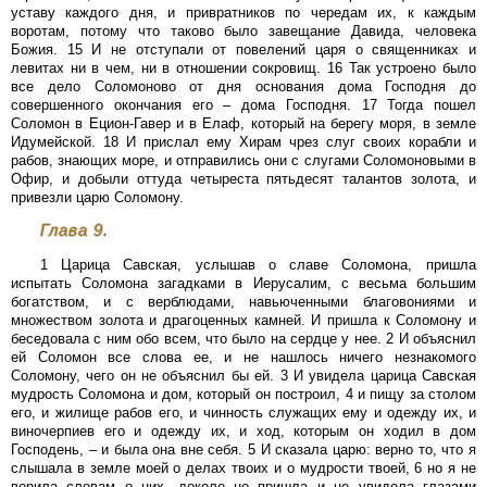
уставу каждого дня, и привратников по чередам их, к каждым
воротам, потому что таково было завещание Давида, человека
Божия. 15 И не отступали от повелений царя о священниках и
левитах ни в чем, ни в отношении сокровищ. 16 Так устроено было
все дело Соломоново от дня основания дома Господня до
совершенного окончания его – дома Господня. 17 Тогда пошел
Соломон в Ецион-Гавер и в Елаф, который на берегу моря, в земле
Идумейской. 18 И прислал ему Хирам чрез слуг своих корабли и
рабов, знающих море, и отправились они с слугами Соломоновыми в
Офир, и добыли оттуда четыреста пятьдесят талантов золота, и
привезли царю Соломону.
Глава 9.
1 Царица Савская, услышав о славе Соломона, пришла
испытать Соломона загадками в Иерусалим, с весьма большим
богатством, и с верблюдами, навьюченными благовониями и
множеством золота и драгоценных камней. И пришла к Соломону и
беседовала с ним обо всем, что было на сердце у нее. 2 И объяснил
ей Соломон все слова ее, и не нашлось ничего незнакомого
Соломону, чего он не объяснил бы ей. 3 И увидела царица Савская
мудрость Соломона и дом, который он построил, 4 и пищу за столом
его, и жилище рабов его, и чинность служащих ему и одежду их, и
виночерпиев его и одежду их, и ход, которым он ходил в дом
Господень, – и была она вне себя. 5 И сказала царю: верно то, что я
слышала в земле моей о делах твоих и о мудрости твоей, 6 но я не
верила словам о них, доколе не пришла и не увидела глазами