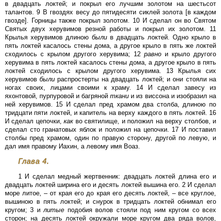
в двадцать локтей; и покрыл его лучшим золотом на шестьсот
талантов. 9 В гвоздях весу до пятидесяти сиклей золота [в каждом
гвозде]. Горницы также покрыл золотом. 10 И сделал он во Святом
Святых двух херувимов резной работы и покрыл их золотом. 11
Крылья херувимов длиною
были
в двадцать локтей. Одно крыло в
пять локтей касалось стены дома, а другое крыло в пять же локтей
сходилось с крылом другого херувима; 12
равно
и крыло другого
херувима в пять локтей касалось стены дома, а другое крыло в пять
локтей сходилось с крылом другого херувима. 13 Крылья сих
херувимов
были
распростерты на двадцать локтей; и они стояли на
ногах своих, лицами своими к храму. 14 И сделал завесу из
яхонтовой, пурпуровой и багряной
ткани
и из виссона и изобразил на
ней херувимов. 15 И сделал пред храмом два столба, длиною по
тридцати пяти локтей, и капитель на верху каждого в пять локтей. 16
И сделал цепочки,
как
во святилище, и положил на верху столбов, и
сделал сто гранатовых яблок и положил на цепочки. 17 И поставил
столбы пред храмом, один по правую сторону, другой по левую, и
дал имя правому Иахин, а левому имя Воаз.
Глава 4.
1 И сделал медный жертвенник: двадцать локтей длина его и
двадцать локтей ширина его и десять локтей вышина его. 2 И сделал
море литое, – от края его до края его десять локтей, – все круглое,
вышиною в пять локтей; и снурок в тридцать локтей обнимал его
кругом; 3 и
литые
подобия волов стояли под ним кругом со всех
сторон; на десять локтей окружали море кругом два ряда волов,