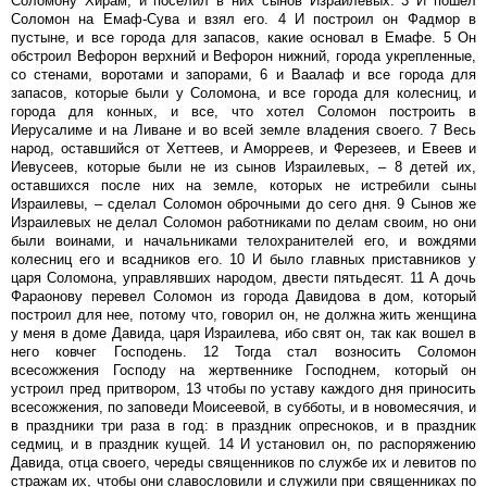
Соломону Хирам, и поселил в них сынов Израилевых. 3 И пошел
Соломон на Емаф-Сува и взял его. 4 И построил он Фадмор в
пустыне, и все города для запасов, какие основал в Емафе. 5 Он
обстроил Вефорон верхний и Вефорон нижний, города укрепленные,
со стенами, воротами и запорами, 6 и Ваалаф и все города для
запасов, которые были у Соломона, и все города для колесниц, и
города для конных, и все, что хотел Соломон построить в
Иерусалиме и на Ливане и во всей земле владения своего. 7 Весь
народ, оставшийся от Хеттеев, и Аморреев, и Ферезеев, и Евеев и
Иевусеев, которые были не из сынов Израилевых, – 8 детей их,
оставшихся после них на земле, которых не истребили сыны
Израилевы, – сделал Соломон оброчными до сего дня. 9 Сынов же
Израилевых не делал Соломон работниками по делам своим, но они
были воинами, и начальниками телохранителей его, и вождями
колесниц его и всадников его. 10 И было главных приставников у
царя Соломона, управлявших народом, двести пятьдесят. 11 А дочь
Фараонову перевел Соломон из города Давидова в дом, который
построил для нее, потому что, говорил он, не должна жить женщина
у меня в доме Давида, царя Израилева, ибо свят он, так как вошел в
него ковчег Господень. 12 Тогда стал возносить Соломон
всесожжения Господу на жертвеннике Господнем, который он
устроил пред притвором, 13 чтобы по уставу каждого дня приносить
всесожжения, по заповеди Моисеевой, в субботы, и в новомесячия, и
в праздники три раза в год: в праздник опресноков, и в праздник
седмиц, и в праздник кущей. 14 И установил он, по распоряжению
Давида, отца своего, череды священников по службе их и левитов по
стражам их, чтобы они славословили и служили при священниках по