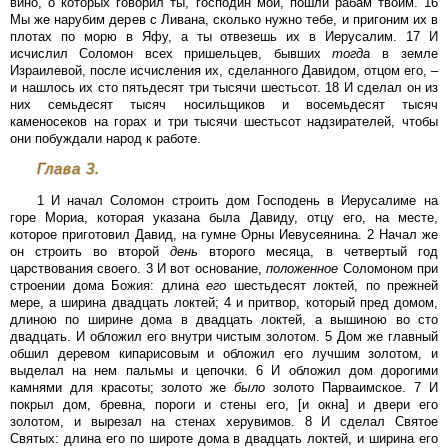
вино, о которых говорил ты, господин мой, пошли рабам твоим. 16
Мы же нарубим дерев с Ливана, сколько нужно тебе, и пригоним их в
плотах по морю в Яфу, а ты отвезешь их в Иерусалим. 17 И
исчислил Соломон всех пришельцев, бывших
тогда
в земле
Израилевой, после исчисления их, сделанного Давидом, отцом его, –
и нашлось их сто пятьдесят три тысячи шестьсот. 18 И сделал он из
них семьдесят тысяч носильщиков и восемьдесят тысяч
каменосеков на горах и три тысячи шестьсот надзирателей, чтобы
они побуждали народ к работе.
Глава 3.
1 И начал Соломон строить дом Господень в Иерусалиме на
горе Мориа, которая указана была Давиду, отцу его, на месте,
которое приготовил Давид, на гумне Орны Иевусеянина. 2 Начал же
он строить во второй
день
второго месяца, в четвертый год
царствования своего. 3 И вот основание,
положенное
Соломоном при
строении дома Божия: длина
его
шестьдесят локтей, по прежней
мере, а ширина двадцать локтей; 4 и притвор, который пред домом,
длиною по ширине дома в двадцать локтей, а вышиною во сто
двадцать. И обложил его внутри чистым золотом. 5 Дом же главный
обшил деревом кипарисовым и обложил его лучшим золотом, и
выделал на нем пальмы и цепочки. 6 И обложил дом дорогими
камнями для красоты; золото же
было
золото Парваимское. 7 И
покрыл дом, бревна, пороги и стены его, [и окна] и двери его
золотом, и вырезал на стенах херувимов. 8 И сделал Святое
Святых: длина его по широте дома в двадцать локтей, и ширина его