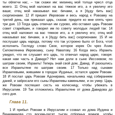
ты облегчи нас, – так скажи им: мизинец мой толще чресл отца
моего. 11 Отец мой наложил на вас тяжкое иго, а я увеличу иго
ваше; отец мой наказывал вас бичами, а я [буду бить вас]
скорпионами. 12 И пришел Иеровоам и весь народ к Ровоаму на
третий день, как приказал царь, сказав: придите ко мне опять чрез
три дня. 13 Тогда царь отвечал им сурово, ибо оставил царь Ровоам
совет старейшин, и говорил им по совету молодых людей так: 14
отец мой наложил на вас тяжкое иго, а я увеличу его; отец мой
наказывал вас бичами, а я [буду бить вас] скорпионами. 15 И не
послушал царь народа, потому что так устроено было от Бога, чтоб
исполнить Господу слово Свое, которое изрек Он чрез Ахию
Силомлянина Иеровоаму, сыну Наватову. 16 Когда весь Израиль
увидел, что не слушает его царь, то отвечал народ царю, говоря:
какая нам часть в Давиде? Нет нам доли в сыне Иессеевом; по
шатрам своим, Израиль! Теперь знай свой дом, Давид. И разошлись
все Израильтяне по шатрам своим. 17 Только над сынами
Израилевыми, жившими в городах Иудиных, остался царем Ровоам.
18 И послал царь Ровоам Адонирама, начальника над собиранием
даней, и забросали его сыны Израилевы каменьями, и он умер. Царь
же Ровоам поспешил сесть на колесницу, чтобы убежать в
Иерусалим. 19 Так отложились Израильтяне от дома Давидова до
сего дня.
Глава 11.
1 И прибыл Ровоам в Иерусалим и созвал из дома Иудина и
Вениаминова сто восемьдесят тысяч отборных воинов, чтобы