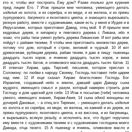
кто я, чтобы мог построить Ему дом? Разве
только
для курения
пред лицем Его. 7 Итак пришли мне человека, умеющего делать
изделия
из золота, и из серебра, и из меди, и из железа, и из
пряжи
пурпурового, багряного и яхонтового
цвета,
и знающего вырезывать
резную работу, вместе с художниками, какие есть у меня в Иудее и в
Иерусалиме, которых приготовил Давид, отец мой. 8 И пришли мне
кедровых дерев, и кипарису и певгового дерева с Ливана, ибо я
знаю, что рабы твои умеют рубить дерева Ливанские. И вот рабы мои
пойдут с рабами твоими, 9 чтобы мне приготовить множество дерев,
потому что дом, который я строю, великий и чудный. 10 И вот
древосекам, рубящим дерева, рабам твоим, я даю в пищу: пшеницы
двадцать тысяч коров, и ячменю двадцать тысяч коров, и вина
двадцать тысяч батов, и оливкового масла двадцать тысяч батов. 11
И отвечал Хирам, царь Тирский, письмом, которое прислал к
Соломону: по любви к народу Своему, Господь поставил тебя царем
над ним. 12 И
еще
сказал Хирам: благословен Господь Бог
Израилев, создавший небо и землю, давший царю Давиду сына
мудрого, имеющего смысл и разум, который намерен строить дом
Господу и дом царский для себя. 13 Итак я посылаю [тебе] человека
умного, имеющего знания, Хирам-Авия, 14 сына
одной
женщины из
дочерей Дановых, – а отец его Тирянин, – умеющего делать
изделия
из золота и из серебра, из меди, из железа, из камней и из дерев, из
пряжи
пурпурового, яхонтового
цвета,
и из виссона, и из багряницы,
и вырезывать всякую резьбу, и исполнять все, что будет поручено
ему вместе с художниками твоими и с художниками господина моего
Давида, отца твоего. 15 А пшеницу и ячмень, оливковое масло и