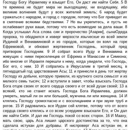
Господу Богу Израилеву и взыщет Его, Он даст им найти Себя. 5 В
те времена не будет мира ни выходящему, ни входящему, ибо
великие волнения будут у всех жителей земель; 6 народ будет
сражаться с народом, и город с городом, потому что Бог приведет их
в смятение всякими бедствиями. 7 Но вы укрепитесь, и пусть не
ослабевают руки ваши, потому что есть возмездие за дела ваши. 8
Когда услышал Аса слова сии и пророчество [Азарии],
сына
Одеда
пророка, то ободрился и изверг мерзости
языческие
из всей земли
Иудиной и Вениаминовой и из городов, которые он взял на горе
Ефремовой, и обновил жертвенник Господень, который пред
притвором Господним. 9 И собрал всего Иуду и Вениамина и
живущих с ними переселенцев от Ефрема и Манассии и Симеона;
ибо многие от Израиля перешли к нему, когда увидели, что Господь,
Бог его, с ним. 10 И собрались в Иерусалим в третий месяц, в
пятнадцатый год царствования Асы; 11 и принесли в день тот жертву
Господу из добычи, которую привели, из крупного скота семьсот и из
мелкого семь тысяч; 12 и вступили в завет, чтобы взыскать Господа
Бога отцов своих от всего сердца своего и от всей души своей; 13 а
всякий, кто не станет искать Господа Бога Израилева, должен
умереть, малый ли он или большой, мужчина ли или женщина. 14 И
клялись Господу громогласно и с восклицанием и при
звуке
труб и
рогов. 15 И радовались все Иудеи сей клятве, потому что от всего
сердца своего клялись и со всем усердием взыскали Его, и Он дал
им найти Себя. И дал им Господь покой со всех сторон. 16 И Мааху,
мать свою, царь Аса лишил царского достоинства за то, что она
сделала истукан для дубравы. И ниспроверг Аса истукан ее, и