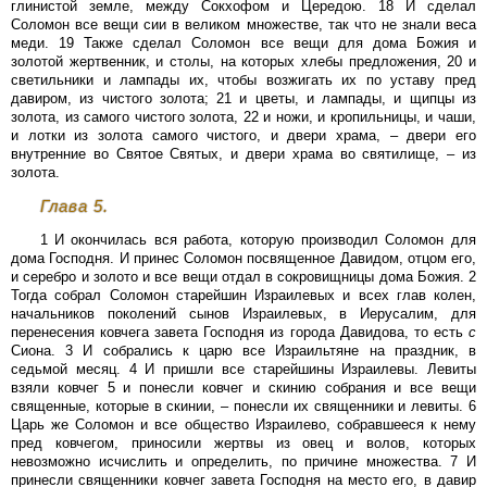
глинистой земле, между Сокхофом и Цередою. 18 И сделал
Соломон все вещи сии в великом множестве, так что не знали веса
меди. 19 Также сделал Соломон все вещи для дома Божия и
золотой жертвенник, и столы, на которых хлебы предложения, 20 и
светильники и лампады их, чтобы возжигать их по уставу пред
давиром, из чистого золота; 21 и цветы, и лампады, и щипцы из
золота, из самого чистого золота, 22 и ножи, и кропильницы, и чаши,
и лотки из золота самого чистого, и двери храма, – двери его
внутренние во Святое Святых, и двери храма во святилище, – из
золота.
Глава 5.
1 И окончилась вся работа, которую производил Соломон для
дома Господня. И принес Соломон посвященное Давидом, отцом его,
и серебро и золото и все вещи отдал в сокровищницы дома Божия. 2
Тогда собрал Соломон старейшин Израилевых и всех глав колен,
начальников поколений сынов Израилевых, в Иерусалим, для
перенесения ковчега завета Господня из города Давидова, то есть
с
Сиона. 3 И собрались к царю все Израильтяне на праздник, в
седьмой месяц. 4 И пришли все старейшины Израилевы. Левиты
взяли ковчег 5 и понесли ковчег и скинию собрания и все вещи
священные, которые в скинии, – понесли их священники и левиты. 6
Царь же Соломон и все общество Израилево, собравшееся к нему
пред ковчегом, приносили жертвы из овец и волов, которых
невозможно исчислить и определить, по причине множества. 7 И
принесли священники ковчег завета Господня на место его, в давир