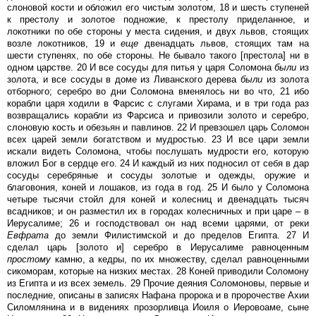
слоновой кости и обложил его чистым золотом, 18 и шесть ступеней
к престолу и золотое подножие, к престолу приделанное, и
локотники по обе стороны у места сидения, и двух львов, стоящих
возле локотников, 19 и
еще
двенадцать львов, стоящих там на
шести ступенях, по обе стороны. Не бывало такого [престола] ни в
одном царстве. 20 И все сосуды для питья у царя Соломона
были
из
золота, и все сосуды в доме из Ливанского дерева
были
из золота
отборного; серебро во дни Соломона вменялось ни во что, 21 ибо
корабли царя ходили в Фарсис с слугами Хирама, и в три года раз
возвращались корабли из Фарсиса и привозили золото и серебро,
слоновую кость и обезьян и павлинов. 22 И превзошел царь Соломон
всех царей земли богатством и мудростью. 23 И все цари земли
искали видеть Соломона, чтобы послушать мудрости его, которую
вложил Бог в сердце его. 24 И каждый из них подносил от себя в дар
сосуды серебряные и сосуды золотые и одежды, оружие и
благовония, коней и лошаков, из года в год. 25 И было у Соломона
четыре тысячи стойл для коней и колесниц и двенадцать тысяч
всадников; и он разместил их в городах колесничных и при царе – в
Иерусалиме; 26 и господствовал он над всеми царями, от реки
Евфрата
до земли Филистимской и до пределов Египта. 27 И
сделал царь [золото и] серебро в Иерусалиме равноценным
простому
камню, а кедры, по их множеству, сделал равноценными
сикоморам, которые на низких местах. 28 Коней приводили Соломону
из Египта и из всех земель. 29 Прочие деяния Соломоновы, первые и
последние, описаны в записях Нафана пророка и в пророчестве Ахии
Силомлянина и в видениях прозорливца Иоиля о Иеровоаме, сыне