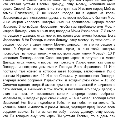
что сказал устами Своими Давиду, отцу моему, исполнил
ныне
рукою Своею! Он говорил: 5 <с того дня, как Я вывел народ Мой из
земли Египетской, Я не избрал города ни в одном из колен
Израилевых для построения дома, в котором пребывало бы имя Мое,
и не избрал человека, который был бы правителем народа Моего
Израиля, 6 но избрал Иерусалим, чтобы там пребывало имя Мое, и
избрал Давида, чтоб он был над народом Моим Израилем>. 7 И было
на сердце у Давида, отца моего, построить дом имени Господа, Бога
Израилева. 8 Но Господь сказал Давиду, отцу моему: <у тебя есть на
сердце построить храм имени Моему; хорошо, что это на сердце у
тебя. 9 Однако не ты построишь храм, а сын твой, который
произойдет из чресл твоих, – он построит храм имени Моему>. 10 И
исполнил Господь слово Свое, которое изрек: я вступил на место
Давида, отца моего, и воссел на престоле Израилевом, как сказал
Господь, и построил дом имени Господа Бога Израилева. 11 И я
поставил там ковчег, в котором завет Господа, заключенный Им с
сынами Израилевыми. 12 И стал
Соломон
у жертвенника Господня
впереди всего собрания Израильтян, и воздвиг руки свои, – 13 ибо
Соломон сделал медный амвон длиною в пять локтей и шириною в
пять локтей, а вышиною в три локтя, и поставил его среди двора; и
стал на нем, и преклонил колени впереди всего собрания
Израильтян, и воздвиг руки свои к небу, – 14 и сказал: Господи Боже
Израилев! Нет Бога, подобного Тебе, ни на небе, ни на земле. Ты
хранишь завет и милость к рабам Твоим, ходящим пред Тобою всем
сердцем своим: 15 Ты исполнил рабу Твоему Давиду, отцу моему,
что Ты говорил ему; что изрек Ты устами Твоими, то в день сей