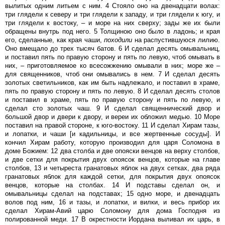
вылитых одним литьем с ним. 4 Стояло оно на двенадцати волах:
три глядели к северу и три глядели к западу, и три глядели к югу, и
три глядели к востоку, – и море на них сверху; зады же их были
обращены внутрь под него. 5 Толщиною оно
было
в ладонь; и края
его, сделанные, как края чаши,
походили
на распустившуюся лилию.
Оно вмещало до трех тысяч батов. 6 И сделал десять омывальниц,
и поставил пять по правую сторону и пять по левую, чтоб омывать в
них, – приготовляемое ко всесожжению омывали в них; море же –
для священников, чтоб они омывались в нем. 7 И сделал десять
золотых светильников, как им быть надлежало, и поставил в храме,
пять по правую сторону и пять по левую. 8 И сделал десять столов
и поставил в храме, пять по правую сторону и пять по левую, и
сделал сто золотых чаш. 9 И сделал священнический двор и
большой двор и двери к двору, и вереи их обложил медью. 10 Море
поставил на правой стороне, к юго-востоку. 11 И сделал Хирам тазы,
и лопатки, и чаши [и кадильницы, и все жертвенные сосуды]. И
кончил Хирам работу, которую производил для царя Соломона в
доме Божием: 12 два столба и две опояски венцов на верху столбов,
и две сетки для покрытия двух опоясок венцов, которые на главе
столбов, 13 и четыреста гранатовых яблок на двух сетках, два ряда
гранатовых яблок для каждой сетки, для покрытия двух опоясок
венцов, которые на столбах. 14 И подставы сделал он, и
омывальницы сделал на подставах; 15 одно море, и двенадцать
волов под ним, 16 и тазы, и лопатки, и вилки, и весь прибор их
сделал Хирам-Авий царю Соломону для дома Господня из
полированной меди. 17 В окрестности Иордана выливал их царь, в