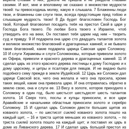
своими. И вот, мне и вполовину не сказано о множестве мудрости
твоей: ты превосходишь молву, какую я слышала. 7 Блаженны люди
твои, и блаженны сии слуги твои, всегда предстоящие пред тобою и
слышащие мудрость твою! 8 Да будет благословен Господь Бог
твой, Который благоволил посадить тебя на престол Свой в царя у
Господа Бога твоего. По любви Бога твоего к Израилю, чтоб
утвердить его на веки, Он поставил тебя царем над ним – творить
суд и правду. 9 И подарила она царю сто двадцать талантов золота
и великое множество благовоний и драгоценных камней; и не бывало
таких благовоний, какие подарила царица Савская царю Соломону.
10 И слуги Хирамовы и слуги Соломоновы, которые привезли золото
из Офира, привезли и красного дерева и драгоценных камней. 11 И
сделал царь из этого красного дерева лестницы к дому Господню и к
дому царскому, и цитры и псалтири для певцов. И не видано было
подобного сему прежде в земле Иудейской. 12 Царь же Соломон дал
царице Савской все, чего она желала и чего она просила, кроме
таких вещей, какие она привезла царю. И она отправилась обратно в
землю свою, она и слуги ее. 13 Весу в золоте, которое приходило к
Соломону в один год,
было
шестьсот шестьдесят шесть талантов
золота. 14 Сверх того, послы и купцы приносили, и все цари
Аравийские и начальники областные приносили золото и серебро
Соломону. 15 И сделал царь Соломон двести больших щитов из
кованого золота, – по шестисот
сиклей
кованого золота пошло на
каждый щит, – 16 и триста щитов меньших из кованого золота, – по
триста
сиклей
золота пошло на каждый щит; и поставил их царь в
доме из Ливанского дерева. 17 И сделал царь большой престол из