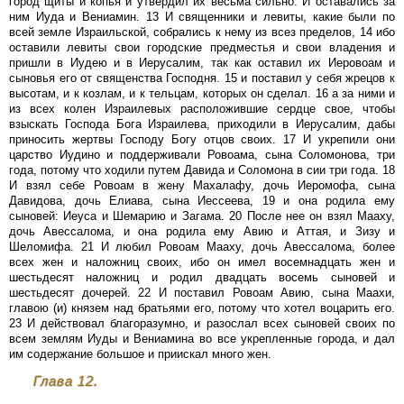
город щиты и копья и утвердил их весьма сильно. И оставались за
ним Иуда и Вениамин. 13 И священники и левиты, какие были по
всей земле Израильской, собрались к нему из всез пределов, 14 ибо
оставили левиты свои городские предместья и свои владения и
пришли в Иудею и в Иерусалим, так как оставил их Иеровоам и
сыновья его от священства Господня. 15 и поставил у себя жрецов к
высотам, и к козлам, и к тельцам, которых он сделал. 16 а за ними и
из всех колен Израилевых расположившие сердце свое, чтобы
взыскать Господа Бога Израилева, приходили в Иерусалим, дабы
приносить жертвы Господу Богу отцов своих. 17 И укрепили они
царство Иудино и поддерживали Ровоама, сына Соломонова, три
года, потому что ходили путем Давида и Соломона в сии три года. 18
И взял себе Ровоам в жену Махалафу, дочь Иеромофа, сына
Давидова, дочь Елиава, сына Иессеева, 19 и она родила ему
сыновей: Иеуса и Шемарию и Загама. 20 После нее он взял Мааху,
дочь Авессалома, и она родила ему Авию и Аттая, и Зизу и
Шеломифа. 21 И любил Ровоам Мааху, дочь Авессалома, более
всех жен и наложниц своих, ибо он имел восемнадцать жен и
шестьдесят наложниц и родил двадцать восемь сыновей и
шестьдесят дочерей. 22 И поставил Ровоам Авию, сына Маахи,
главою (и) князем над братьями его, потому что хотел воцарить его.
23 И действовал благоразумно, и разослал всех сыновей своих по
всем землям Иуды и Вениамина во все укрепленные города, и дал
им содержание большое и приискал много жен.
Глава 12.