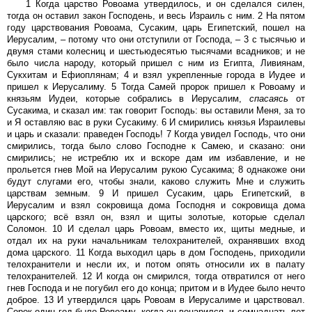
1 Когда царство Ровоама утвердилось, и он сделался силен,
тогда он оставил закон Господень, и весь Израиль с ним. 2 На пятом
году царствования Ровоама, Сусаким, царь Египетский, пошел на
Иерусалим, – потому что они отступили от Господа, – 3 с тысячью и
двумя стами колесниц и шестьюдесятью тысячами всадников; и не
было числа народу, который пришел с ним из Египта, Ливиянам,
Сукхитам и Ефиоплянам; 4 и взял укрепленные города в Иудее и
пришел к Иерусалиму. 5 Тогда Самей пророк пришел к Ровоаму и
князьям Иудеи, которые собрались в Иерусалим,
спасаясь
от
Сусакима, и сказал им: так говорит Господь: вы оставили Меня, за то
и Я оставляю вас в руки Сусакиму. 6 И смирились князья Израилевы
и царь и сказали: праведен Господь! 7 Когда увидел Господь, что они
смирились, тогда было слово Господне к Самею, и сказано: они
смирились; не истреблю их и вскоре дам им избавление, и не
прольется гнев Мой на Иерусалим рукою Сусакима; 8 однакоже они
будут слугами его, чтобы знали, каково служить Мне и служить
царствам земным. 9 И пришел Сусаким, царь Египетский, в
Иерусалим и взял сокровища дома Господня и сокровища дома
царского; всё взял он, взял и щиты золотые, которые сделал
Соломон. 10 И сделал царь Ровоам, вместо их, щиты медные, и
отдал их на руки начальникам телохранителей, охранявших вход
дома царского. 11 Когда выходил царь в дом Господень, приходили
телохранители и несли их, и потом опять относили их в палату
телохранителей. 12 И когда он смирился, тогда отвратился от него
гнев Господа и не погубил его до конца; притом и в Иудее было нечто
доброе. 13 И утвердился царь Ровоам в Иерусалиме и царствовал.
Сорок один год было Ровоаму, когда он воцарился, и семнадцать лет