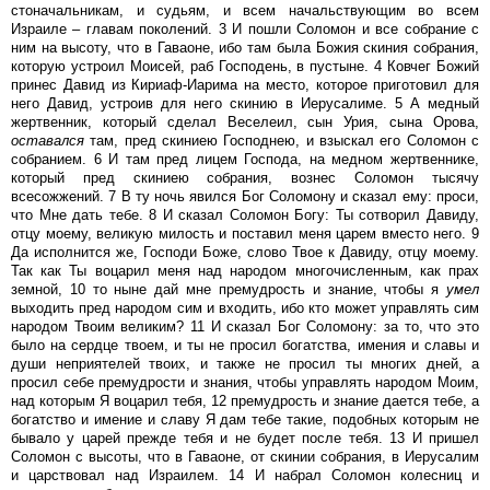
стоначальникам, и судьям, и всем начальствующим во всем
Израиле – главам поколений. 3 И пошли Соломон и все собрание с
ним на высоту, что в Гаваоне, ибо там была Божия скиния собрания,
которую устроил Моисей, раб Господень, в пустыне. 4 Ковчег Божий
принес Давид из Кириаф-Иарима на место, которое приготовил для
него Давид, устроив для него скинию в Иерусалиме. 5 А медный
жертвенник, который сделал Веселеил, сын Урия, сына Орова,
оставался
там, пред скиниею Господнею, и взыскал его Соломон с
собранием. 6 И там пред лицем Господа, на медном жертвеннике,
который пред скиниею собрания, вознес Соломон тысячу
всесожжений. 7 В ту ночь явился Бог Соломону и сказал ему: проси,
что Мне дать тебе. 8 И сказал Соломон Богу: Ты сотворил Давиду,
отцу моему, великую милость и поставил меня царем вместо него. 9
Да исполнится же, Господи Боже, слово Твое к Давиду, отцу моему.
Так как Ты воцарил меня над народом многочисленным, как прах
земной, 10 то ныне дай мне премудрость и знание, чтобы я
умел
выходить пред народом сим и входить, ибо кто может управлять сим
народом Твоим великим? 11 И сказал Бог Соломону: за то, что это
было на сердце твоем, и ты не просил богатства, имения и славы и
души неприятелей твоих, и также не просил ты многих дней, а
просил себе премудрости и знания, чтобы управлять народом Моим,
над которым Я воцарил тебя, 12 премудрость и знание дается тебе, а
богатство и имение и славу Я дам тебе такие, подобных которым не
бывало у царей прежде тебя и не будет после тебя. 13 И пришел
Соломон с высоты, что в Гаваоне, от скинии собрания, в Иерусалим
и царствовал над Израилем. 14 И набрал Соломон колесниц и