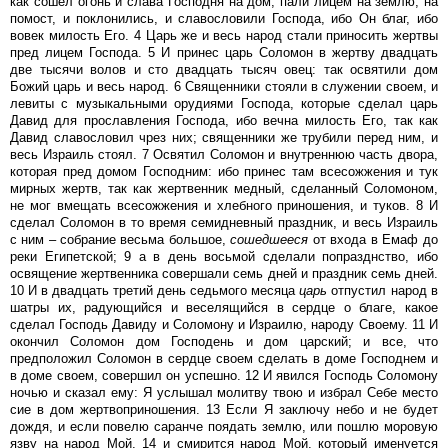
как сошел огонь и слава Господня на дом, пали лицем на землю, на
помост, и поклонились, и славословили Господа, ибо Он благ, ибо
вовек милость Его. 4 Царь же и весь народ стали приносить жертвы
пред лицем Господа. 5 И принес царь Соломон в жертву двадцать
две тысячи волов и сто двадцать тысяч овец: так освятили дом
Божий царь и весь народ. 6 Священники стояли в служении своем, и
левиты с музыкальными орудиями Господа, которые сделал царь
Давид для прославления Господа, ибо вечна милость Его, так как
Давид славословил чрез них; священники же трубили перед ним, и
весь Израиль стоял. 7 Освятил Соломон и внутреннюю часть двора,
которая пред домом Господним: ибо принес там всесожжения и тук
мирных жертв, так как жертвенник медный, сделанный Соломоном,
не мог вмещать всесожжения и хлебного приношения, и туков. 8 И
сделал Соломон в то время семидневный праздник, и весь Израиль
с ним – собрание весьма большое,
сошедшееся
от входа в Емаф до
реки Египетской; 9 а в день восьмой сделали попразднство, ибо
освящение жертвенника совершали семь дней и праздник семь дней.
10 И в двадцать третий день седьмого месяца
царь
отпустил народ в
шатры их, радующийся и веселящийся в сердце о благе, какое
сделал Господь Давиду и Соломону и Израилю, народу Своему. 11 И
окончил Соломон дом Господень и дом царский; и все, что
предположил Соломон в сердце своем сделать в доме Господнем и
в доме своем, совершил он успешно. 12 И явился Господь Соломону
ночью и сказал ему: Я услышал молитву твою и избрал Себе место
сие в дом жертвоприношения. 13 Если Я заключу небо и не будет
дождя, и если повелю саранче поядать землю, или пошлю моровую
язву на народ Мой, 14 и смирится народ Мой, который именуется