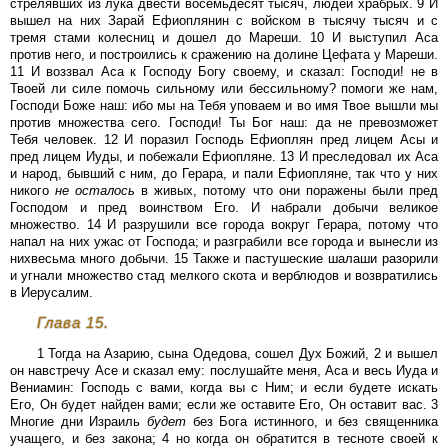
стрелявших из лука двести восемьдесят тысяч, людей храбрых. 9 И
вышел на них Зарай Ефиоплянин с войском в тысячу тысяч и с
тремя стами колесниц и дошел до Мареши. 10 И выступил Аса
против него, и построились к сражению на долине Цефата у Мареши.
11 И воззвал Аса к Господу Богу своему, и сказал: Господи! не в
Твоей ли силе помочь сильному или бессильному? помоги же нам,
Господи Боже наш: ибо мы на Тебя уповаем и во имя Твое вышли мы
против множества сего. Господи! Ты Бог наш: да не превозможет
Тебя человек. 12 И поразил Господь Ефиоплян пред лицем Асы и
пред лицем Иуды, и побежали Ефиопляне. 13 И преследовал их Аса
и народ, бывший с ним, до Герара, и пали Ефиопляне, так что у них
никого
не
осталось
в живых, потому что они поражены были пред
Господом и пред воинством Его. И набрали добычи великое
множество. 14 И разрушили все города вокруг Герара, потому что
напал на них ужас от Господа; и разграбили все города и вынесли из
нихвесьма много добычи. 15 Также и пастушеские шалаши разорили
и угнали множество стад мелкого скота и верблюдов и возвратились
в Иерусалим.
Глава 15.
1 Тогда на Азарию, сына Одедова, сошел Дух Божий, 2 и вышел
он навстречу Асе и сказал ему: послушайте меня, Аса и весь Иуда и
Вениамин: Господь с вами, когда вы с Ним; и если будете искать
Его, Он будет найден вами; если же оставите Его, Он оставит вас. 3
Многие дни Израиль
будет
без Бога истинного, и без священника
учащего, и без закона; 4 но когда он обратится в тесноте своей к