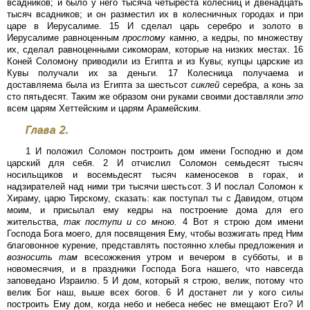
всадников; и было у него тысяча четыреста колесниц и двенадцать
тысяч всадников; и он разместил их в колесничных городах и при
царе в Иерусалиме. 15 И сделал царь серебро и золото в
Иерусалиме равноценным
простому
камню, а кедры, по множеству
их, сделал равноценными сикоморам, которые на низких местах. 16
Коней Соломону приводили из Египта и из Кувы; купцы царские из
Кувы получали их за деньги. 17 Колесница получаема и
доставляема была из Египта за шестьсот
сиклей
серебра, а конь за
сто пятьдесят. Таким же образом они руками своими доставляли
это
всем царям Хеттейским и царям Арамейским.
Глава 2.
1 И положил Соломон построить дом имени Господню и дом
царский для себя. 2 И отчислил Соломон семьдесят тысяч
носильщиков и восемьдесят тысяч каменосеков в горах, и
надзирателей над ними три тысячи шестьсот. 3 И послал Соломон к
Хираму, царю Тирскому, сказать: как поступал ты с Давидом, отцом
моим, и присылал ему кедры на построение дома для его
жительства,
так
поступи
и
со
мною.
4 Вот я строю дом имени
Господа Бога моего, для посвящения Ему, чтобы возжигать пред Ним
благовонное курение, представлять постоянно хлебы предложения и
возносить
там
всесожжения утром и вечером в субботы, и в
новомесячия, и в праздники Господа Бога нашего, что навсегда
заповедано Израилю. 5 И дом, который я строю, велик, потому что
велик Бог наш, выше всех богов. 6 И достанет ли у кого силы
построить Ему дом, когда небо и небеса небес не вмещают Его? И