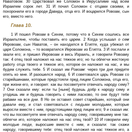
Наватовом. 30 Царствовал же Соломон в Иерусалиме над всем
Израилем сорок лет. 31 И почил Соломон с отцами своими, и
похоронили его в городе Давида, отца его. И воцарился Ровоам, сын
его, вместо него.
Глава 10.
1 И пошел Ровоам в Сихем, потому что в Сихем сошлись все
Израильтяне, чтобы поставить его царем. 2 Когда услышал
о
сем
Иеровоам, сын Наватов, – он находился в Египте, куда убежал от
царя Соломона, – то возвратился Иеровоам из Египта. 3 И послали и
звали его; и пришел Иеровоам и весь Израиль, и говорили Ровоаму
так: 4 отец твой наложил на нас тяжкое иго; но ты облегчи жестокую
работу отца твоего и тяжкое иго, которое он наложил на нас, и мы
будем служить тебе. 5 И сказал им
Ровоам:
через три дня придите
опять ко мне. И разошелся народ. 6 И советовался царь Ровоам со
старейшинами, которые предстояли пред лицем Соломона, отца его,
при жизни его, и говорил: как вы посоветуете отвечать народу сему?
7 Они сказали ему: если ты [ныне] будешь добр к народу сему и
угодишь им и будешь говорить с ними ласково, то они будут тебе
рабами на все дни. 8 Но он оставил совет старейшин, который они
давали ему, и стал советоваться с людьми молодыми, которые
выросли вместе с ним, предстоящими пред лицем его; 9 и сказал им:
что вы посоветуете мне отвечать народу сему, говорившему мне так:
облегчи иго, которое наложил на нас отец твой? 10 И говорили ему
молодые люди, выросшие вместе с ним, и сказали: так скажи
народу, говорившему тебе: отец твой наложил на нас тяжкое иго, а