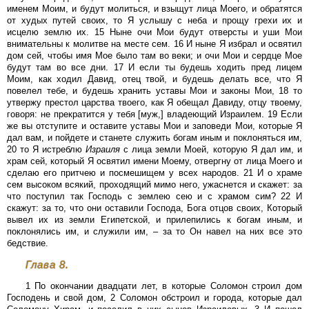
именем Моим, и будут молиться, и взыщут лица Моего, и обратятся
от худых путей своих, то Я услышу с неба и прощу грехи их и
исцелю землю их. 15 Ныне очи Мои будут отверсты и уши Мои
внимательны к молитве на месте сем. 16 И ныне Я избрал и освятил
дом сей, чтобы имя Мое было там во веки; и очи Мои и сердце Мое
будут там во все дни. 17 И если ты будешь ходить пред лицем
Моим, как ходил Давид, отец твой, и будешь делать все, что Я
повелел тебе, и будешь хранить уставы Мои и законы Мои, 18 то
утвержу престол царства твоего, как Я обещал Давиду, отцу твоему,
говоря: не прекратится у тебя [муж,] владеющий Израилем. 19 Если
же вы отступите и оставите уставы Мои и заповеди Мои, которые Я
дал вам, и пойдете и станете служить богам иным и поклоняться им,
20 то Я истреблю
Израиля
с лица земли Моей, которую Я дал им, и
храм сей, который Я освятил имени Моему, отвергну от лица Моего и
сделаю его притчею и посмешищем у всех народов. 21 И о храме
сем высоком всякий, проходящий мимо него, ужаснется и скажет: за
что поступил так Господь с землею сею и с храмом сим? 22 И
скажут: за то, что они оставили Господа, Бога отцов своих, Который
вывел их из земли Египетской, и прилепились к богам иным, и
поклонялись им, и служили им, – за то Он навел на них все это
бедствие.
Глава 8.
1 По окончании двадцати лет, в которые Соломон строил дом
Господень и свой дом, 2 Соломон обстроил и города, которые дал