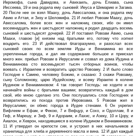
Иеромофа, сына Давидова, и Авихаиль, дочь Елиава, сына
Иессеева, 19 и она родила ему сыновей: Иеуса и Шемарию и Загама.
20 После нее он взял Мааху, дочь Авессалома, и она родила ему
Авию и Аттая, и Зизу и Шеломифа. 21 И любил Ровоам Мааху, дочь
Авессалома, более всех жен и наложниц своих, ибо он имел
восемнадцать жен и шестьдесят наложниц и родил двадцать восемь
сыновей и шестьдесят дочерей. 22 И поставил Ровоам Авию, сына
Маахи, главою [и] князем над братьями его, потому что
хотел
воцарить его. 23 И действовал благоразумно, и разослал всех
сыновей своих по всем землям Иуды и Вениамина во все
укрепленные города, и дал им содержание большое и приискал
много жен. прибыл Ровоам в Иерусалим и созвал из дома Иудина и
Вениаминова сто восемьдесят тысяч отборных воинов, чтобы
воевать с Израилем и возвратить царство Ровоаму. 2 И было слово
Господне к Самею, человеку Божию, и сказано: 3 скажи Ровоаму,
сыну Соломонову, царю Иудейскому, и всему Израилю в колене
Иудином и Вениаминовом: 4 так говорит Господь: не ходите и не
начинайте войны с братьями вашими; возвратитесь каждый в дом
свой, ибо мною сделано это. Они послушались слов Господних и
возвратились из похода против Иеровоама. 5 Ровоам жил в
Иерусалиме; он обнес города в Иудее стенами. 6 Он укрепил
Вифлеем и Ефам, и Фекою, 7 и Вефцур, и Сохо, и Одоллам, 8 и
Геф, и Марешу, и Зиф, 9 и Адораим, и Лахис, и Азеку, 10 и Цору, и
Аиалон, и Хеврон, находившиеся в колене Иудином и Вениаминовом.
11 И утвердил он крепости сии, и устроил в них начальников и
хранилища для хлеба и деревянного масла и вина. 12 И дал каждый