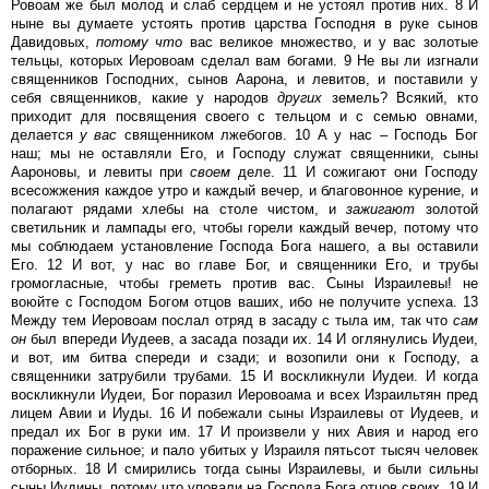
Ровоам же был молод и слаб сердцем и не устоял против них. 8 И
ныне вы думаете устоять против царства Господня в руке сынов
Давидовых,
потому
что
вас великое множество, и у вас золотые
тельцы, которых Иеровоам сделал вам богами. 9 Не вы ли изгнали
священников Господних, сынов Аарона, и левитов, и поставили у
себя священников, какие у народов
других
земель? Всякий, кто
приходит для посвящения своего с тельцом и с семью овнами,
делается
у
вас
священником лжебогов. 10 А у нас – Господь Бог
наш; мы не оставляли Его, и Господу служат священники, сыны
Аароновы, и левиты при
своем
деле. 11 И сожигают они Господу
всесожжения каждое утро и каждый вечер, и благовонное курение, и
полагают рядами хлебы на столе чистом, и
зажигают
золотой
светильник и лампады его, чтобы горели каждый вечер, потому что
мы соблюдаем установление Господа Бога нашего, а вы оставили
Его. 12 И вот, у нас во главе Бог, и священники Его, и трубы
громогласные, чтобы греметь против вас. Сыны Израилевы! не
воюйте с Господом Богом отцов ваших, ибо не получите успеха. 13
Между тем Иеровоам послал отряд в засаду с тыла им, так что
сам
он
был впереди Иудеев, а засада позади их. 14 И оглянулись Иудеи,
и вот, им битва спереди и сзади; и возопили они к Господу, а
священники затрубили трубами. 15 И воскликнули Иудеи. И когда
воскликнули Иудеи, Бог поразил Иеровоама и всех Израильтян пред
лицем Авии и Иуды. 16 И побежали сыны Израилевы от Иудеев, и
предал их Бог в руки им. 17 И произвели у них Авия и народ его
поражение сильное; и пало убитых у Израиля пятьсот тысяч человек
отборных. 18 И смирились тогда сыны Израилевы, и были сильны
сыны Иудины, потому что уповали на Господа Бога отцов своих. 19 И