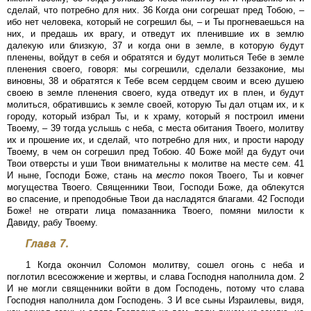
сделай, что потребно для них. 36 Когда они согрешат пред Тобою, –
ибо нет человека, который не согрешил бы, – и Ты прогневаешься на
них, и предашь их врагу, и отведут их пленившие их в землю
далекую или близкую, 37 и когда они в земле, в которую будут
пленены, войдут в себя и обратятся и будут молиться Тебе в земле
пленения своего, говоря: мы согрешили, сделали беззаконие, мы
виновны, 38 и обратятся к Тебе всем сердцем своим и всею душею
своею в земле пленения своего, куда отведут их в плен, и будут
молиться, обратившись к земле своей, которую Ты дал отцам их, и к
городу, который избрал Ты, и к храму, который я построил имени
Твоему, – 39 тогда услышь с неба, с места обитания Твоего, молитву
их и прошение их, и сделай, что потребно для них, и прости народу
Твоему, в чем он согрешил пред Тобою. 40 Боже мой! да будут очи
Твои отверсты и уши Твои внимательны к молитве на месте сем. 41
И ныне, Господи Боже, стань на
место
покоя Твоего, Ты и ковчег
могущества Твоего. Священники Твои, Господи Боже, да облекутся
во спасение, и преподобные Твои да насладятся благами. 42 Господи
Боже! не отврати лица помазанника Твоего, помяни милости к
Давиду, рабу Твоему.
Глава 7.
1 Когда окончил Соломон молитву, сошел огонь с неба и
поглотил всесожжение и жертвы, и слава Господня наполнила дом. 2
И не могли священники войти в дом Господень, потому что слава
Господня наполнила дом Господень. 3 И все сыны Израилевы, видя,