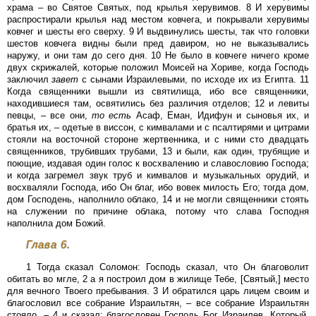
храма – во Святое Святых, под крылья херувимов. 8 И херувимы
распростирали крылья над местом ковчега, и покрывали херувимы
ковчег и шесты его сверху. 9 И выдвинулись шесты, так что головки
шестов ковчега видны были пред давиром, но не выказывались
наружу, и они там до сего дня. 10 Не было в ковчеге ничего кроме
двух скрижалей, которые положил Моисей на Хориве, когда Господь
заключил
завет
с сынами Израилевыми, по исходе их из Египта. 11
Когда священники вышли из святилища, ибо все священники,
находившиеся там, освятились без различия отделов; 12 и левиты
певцы, – все они,
то
есть
Асаф, Еман, Идифун и сыновья их, и
братья их, – одетые в виссон, с кимвалами и с псалтирями и цитрами
стояли на восточной стороне жертвенника, и с ними сто двадцать
священников, трубивших трубами, 13 и были, как один, трубящие и
поющие, издавая один голос к восхвалению и славословию Господа;
и когда загремел звук труб и кимвалов и музыкальных орудий, и
восхваляли Господа, ибо Он благ, ибо вовек милость Его; тогда дом,
дом Господень, наполнило облако, 14 и не могли священники стоять
на служении по причине облака, потому что слава Господня
наполнила дом Божий.
Глава 6.
1 Тогда сказал Соломон: Господь сказал, что Он благоволит
обитать во мгле, 2 а я построил дом в жилище Тебе, [Святый,] место
для вечного Твоего пребывания. 3 И обратился царь лицем своим и
благословил все собрание Израильтян, – все собрание Израильтян
стояло, – 4 и сказал: благословен Господь Бог Израилев, Который,