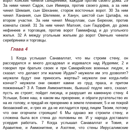
ворот Конских чинили священники, каждый против своего дома. 29
За ними чинил Садок, сын Иммера, против своего дома, а за ним
чинил Шемаия, сын Шехании, сторож восточных ворот. 30 За ним
чинил Ханания, сын Шелемии, и Ханун, шестой сын Цалафа, на
втором участке. За ним чинил Мешуллам, сын Берехии, против
комнаты своей. 31 За ним чинил Малхия, сын Гацорфия, до дома
нефинеев и торговцев, против ворот Гаммифкад и до угольного
жилья. 32 А между угольным жильем до ворот Овечьих чинили
серебряники и торговцы.
Глава 4
1 Когда услышал Санаваллат, что мы строим стену, он
рассердился и много досадовал и издевался над Иудеями; 2 и
говорил при братьях своих и при Самарийских военных людях, и
сказал: что делают эти жалкие Иудеи? неужели им это дозволят?
неужели будут они приносить жертвы? неужели они когда-либо
кончат? неужели они оживят камни из груд праха, и притом
пожженные? 3 А Товия Аммонитянин,
бывший
подле него, сказал:
пусть их строят; пойдет лисица, и разрушит их каменную стену. 4
Услыши, Боже наш, в каком мы презрении, и обрати ругательство их
на их голову, и предай их презрению в земле пленения; 5 и не покрой
беззаконий их, и грех их да не изгладится пред лицем Твоим, потому
что они огорчили строящих! 6 Мы однако же строили стену, и
сложена была вся стена до половины ее. И у народа доставало
усердия работать. 7 Когда услышал Санаваллат и Товия, и
Аравитяне, и Аммонитяне, и Азотяне, что стены Иерусалимские