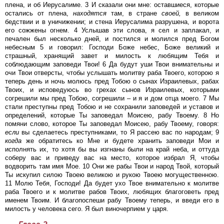
плена, и об Иерусалиме. 3 И сказали они мне: оставшиеся, которые
остались от плена,
находятся
там, в стране
своей,
в великом
бедствии и в уничижении; и стена Иерусалима разрушена, и ворота
его сожжены огнем. 4 Услышав эти слова, я сел и заплакал, и
печален был несколько дней, и постился и молился пред Богом
небесным 5 и говорил: Господи Боже небес, Боже великий и
страшный, хранящий завет и милость к любящим Тебя и
соблюдающим заповеди Твои! 6 Да будут уши Твои внимательны и
очи Твои отверсты, чтобы услышать молитву раба Твоего, которою я
теперь день и ночь молюсь пред Тобою о сынах Израилевых, рабах
Твоих, и исповедуюсь во грехах сынов Израилевых, которыми
согрешили мы пред Тобою, согрешили – и я и дом отца моего. 7 Мы
стали преступны пред Тобою и не сохранили заповедей и уставов и
определений, которые Ты заповедал Моисею, рабу Твоему. 8 Но
помяни слово, которое Ты заповедал Моисею, рабу Твоему, говоря:
если
вы сделаетесь преступниками, то Я рассею вас по народам; 9
когда
же обратитесь ко Мне и будете хранить заповеди Мои и
исполнять их, то хотя бы вы изгнаны были на край неба, и оттуда
соберу вас и приведу вас на место, которое избрал Я, чтобы
водворить там имя Мое. 10 Они же рабы Твои и народ Твой, который
Ты искупил силою Твоею великою и рукою Твоею могущественною.
11 Молю Тебя, Господи! Да будет ухо Твое внимательно к молитве
раба Твоего и к молитве рабов Твоих, любящих благоговеть пред
именем Твоим. И благопоспеши рабу Твоему теперь, и введи его в
милость у человека сего. Я был виночерпием у царя.