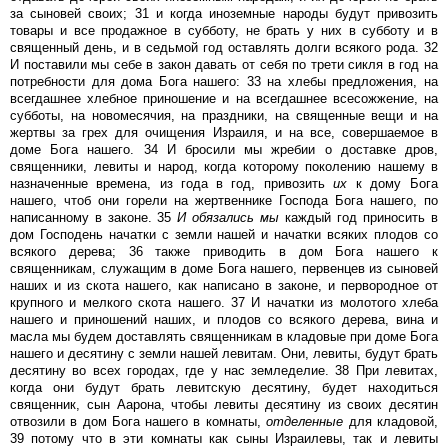
за сыновей своих; 31 и когда иноземные народы будут привозить
товары и все продажное в субботу, не брать у них в субботу и в
священный день, и в седьмой год оставлять долги всякого рода. 32
И поставили мы себе в закон давать от себя по трети сикля в год на
потребности для дома Бога нашего: 33 на хлебы предложения, на
всегдашнее хлебное приношение и на всегдашнее всесожжение, на
субботы, на новомесячия, на праздники, на священные вещи и на
жертвы за грех для очищения Израиля, и на все, совершаемое в
доме Бога нашего. 34 И бросили мы жребии о доставке дров,
священники, левиты и народ, когда которому поколению нашему в
назначенные времена, из года в год, привозить
их
к дому Бога
нашего, чтоб они горели на жертвеннике Господа Бога нашего, по
написанному в законе. 35
И
обязались
мы
каждый год приносить в
дом Господень начатки с земли нашей и начатки всяких плодов со
всякого дерева; 36 также приводить в дом Бога нашего к
священникам, служащим в доме Бога нашего, первенцев из сыновей
наших и из скота нашего, как написано в законе, и первородное от
крупного и мелкого скота нашего. 37 И начатки из молотого хлеба
нашего и приношений наших, и плодов со всякого дерева, вина и
масла мы будем доставлять священникам в кладовые при доме Бога
нашего и десятину с земли нашей левитам. Они, левиты, будут брать
десятину во всех городах, где у нас земледелие. 38 При левитах,
когда они будут брать левитскую десятину, будет находиться
священник, сын Аарона, чтобы левиты десятину из своих десятин
отвозили в дом Бога нашего в комнаты,
отделенные
для кладовой,
39 потому что в эти комнаты как сыны Израилевы, так и левиты