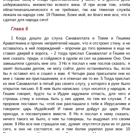
издерживалось
множество всякого вина. И при
всем
том, хлеба
областеначальнического я не требовал, так как тяжелая служба
лежала
на народе сем. 19 Помяни, Боже мой, во благо мне все, что я
сделал для народа сего!
Глава 6
1 Когда дошло до слуха Санаваллата и Товии и Гешема
Аравитянина и прочих неприятелей наших, что я отстроил стену, и не
оставалось в ней повреждений – впрочем до того времени я еще не
ставил дверей в ворота, – 2 тогда прислал Санаваллат и Гешем ко
мне сказать: приди, и сойдемся в одном из сел на равнине Оно. Они
замышляли сделать мне зло. 3 Но я послал к ним послов сказать: я
занят большим делом, не могу сойти; дело остановилось бы, если
бы я оставил его и сошел к вам. 4 Четыре раза присылали они ко
мне с таким же приглашением, и я отвечал им то же. 5 Тогда прислал
ко мне Санаваллат в пятый раз своего слугу, у которого в руке было
открытое письмо. 6 В нем было написано: слух носится у народов, и
Гешем говорит, будто ты и Иудеи задумали отпасть, для чего и
строишь стену и хочешь быть у них царем, по тем же слухам; 7 и
пророков поставил ты, чтоб они разглашали о тебе в Иерусалиме и
говорили: царь Иудейский! И такие речи дойдут до царя. Итак
приходи, и посоветуемся вместе. 8 Но я послал к нему сказать:
ничего такого не было, о чем ты говоришь; ты выдумал это своим
умом. 9 Ибо все они стращали нас, думая: опустятся руки их от дела
сего, и оно не состоится; но я тем более укрепил руки мои. 10