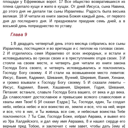
площади у Ефремовых ворот. 17 Все общество возвратившихся из
плена сделало кущи и жило в кущах. От дней Иисуса, сына Навина,
до этого дня не делали так сыны Израилевы. Радость была весьма
великая. 18 И читали из книги закона Божия каждый день, от первого
дня до последнего дня. И праздновали праздник семь дней, а в
восьмой день попразднество по уставу.
Глава 9
1 В двадцать четвертый день этого месяца собрались все сыны
Израилевы, постящиеся и во вретищах и с пеплом на головах своих.
2 И отделилось семя Израилево от всех инородных, и встали и
исповедывались во грехах своих и в преступлениях отцов своих. 3 И
стояли на своем месте, и четверть дня читали из книги закона
Господа Бога своего, и четверть исповедывались и поклонялись
Господу Богу своему. 4 И стали на возвышенное место левитов:
Иисус, Вания, Кадмиил, Шевания, Вунний, Шеревия, Вания, Хенани,
и громко взывали к Господу Богу своему. 5 И сказали левиты –
Иисус, Кадмиил, Вания, Хашавния, Шеревия, Годия, Шевания,
Петахия: встаньте, славьте Господа Бога вашего, от века и до века.
Да славословят достославное и превысшее всякого славословия и
хвалы имя Твое! 6 [И сказал Ездра:] Ты, Господи, един, Ты создал
небо, небеса небес и все воинство их, землю и все, что на ней, моря
и все, что в них, и Ты живишь все сие, и небесные воинства Тебе
поклоняются. 7 Ты Сам, Господи Боже, избрал Аврама, и вывел его
из Ура Халдейского, и дал ему имя Авраама, 8 и нашел сердце его
верным пред Тобою, и заключил с ним завет, чтобы дать [ему и]