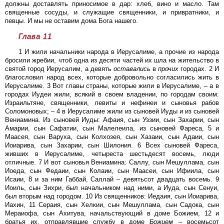
должны доставлять приносимое в дар: хлеб, вино и масло. Там
священные сосуды, и служащие священники, и привратники, и
певцы. И мы не оставим дома Бога нашего.
Глава 11
1 И жили начальники народа в Иерусалиме, а прочие из народа
бросили жребии, чтоб одна из десяти частей их шла на жительство в
святой город Иерусалим, а девять
оставались
в
прочих
городах. 2 И
благословил народ всех, которые добровольно согласились жить в
Иерусалиме. 3 Вот главы страны, которые жили в Иерусалиме, – а в
городах Иудеи жили, всякий в своем владении, по городам своим:
Израильтяне, священники, левиты и нефинеи и сыновья рабов
Соломоновых; – 4 в Иерусалиме жили из сыновей Иуды и из сыновей
Вениамина. Из сыновей Иуды: Афаия, сын Уззии, сын Захарии, сын
Амарии, сын Сафатии, сын Малелеила, из сыновей Фареса, 5 и
Маасея, сын Варуха, сын Колхозея, сын Хазаии, сын Адаии, сын
Иоиарива, сын Захарии, сын Шилония. 6 Всех сыновей Фареса,
живших в Иерусалиме, четыреста шестьдесят восемь, люди
отличные. 7 И вот сыновья Вениамина: Саллу, сын Мешуллама, сын
Иоеда, сын Федаии, сын Колаии, сын Маасеи, сын Ифиила, сын
Исаии, 8 и за ним Габбай, Саллай – девятьсот двадцать восемь. 9
Иоиль, сын Зихри, был начальником над ними, а Иуда, сын Сенуи,
был вторым над городом. 10 Из священников: Иедаия, сын Иоиарива,
Иахин, 11 Сераия, сын Хелкии, сын Мешуллама, сын Садока, сын
Мераиофа, сын Ахитува, начальствующий в доме Божием, 12 и
братья их, отправлявшие службу в доме
Божием
– восемьсот