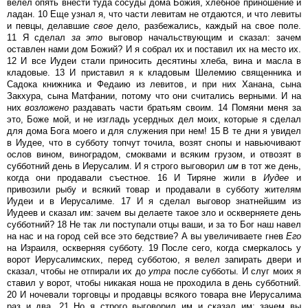
велел опять внести туда сосуды дома Божия, хлебное приношение и
ладан. 10 Еще узнал я, что части левитам не отдаются, и что левиты
и певцы, делавшие
свое
дело, разбежались, каждый на свое поле.
11 Я сделал
за
это
выговор начальствующим и сказал: зачем
оставлен нами дом Божий? И я собрал их и поставил их на место их.
12 И все Иудеи стали приносить десятины хлеба, вина и масла в
кладовые. 13 И приставил я к кладовым Шелемию священника и
Садока книжника и Федаию из левитов, и при них Ханана, сына
Закхура, сына Матфании, потому что они считались верными. И на
них
возложено
раздавать части братьям своим. 14 Помяни меня за
это, Боже мой, и не изгладь усердных дел моих, которые я сделал
для дома Бога моего и для служения при нем! 15 В те дни я увидел
в Иудее, что в субботу топчут точила, возят снопы и навьючивают
ослов вином, виноградом, смоквами и всяким грузом, и отвозят в
субботний день в Иерусалим. И я строго выговорил
им
в тот же день,
когда они продавали съестное. 16 И Тиряне жили в
Иудее
и
привозили рыбу и всякий товар и продавали в субботу жителям
Иудеи и в Иерусалиме. 17 И я сделал выговор знатнейшим из
Иудеев и сказал им: зачем вы делаете такое зло и оскверняете день
субботний? 18 Не так ли поступали отцы ваши, и за то Бог наш навел
на нас и на город сей все это бедствие? А вы увеличиваете гнев
Его
на Израиля, оскверняя субботу. 19 После сего, когда смеркалось у
ворот Иерусалимских, перед субботою, я велел запирать двери и
сказал, чтобы не отпирали их до
утра
после субботы. И слуг моих я
ставил у ворот, чтобы никакая ноша не проходила в день субботний.
20 И ночевали торговцы и продавцы всякого товара вне Иерусалима
раз и два. 21 Но я строго выговорил им и сказал им: зачем вы