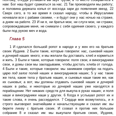
нам: Бог наш будет сражаться за нас. 21 Так производили мы работу;
и половина держала копья от восхода зари до появления звезд. 22
Сверх сего, в то же время я сказал народу, чтобы в Иерусалиме
ночевали все с рабами своими, – и будут они у нас ночью на страже,
а днем на работе. 23 И ни я, ни братья мои, ни слуги мои, ни стражи,
сопровождавшие меня, не снимали с себя одеяния своего, у каждого
были под рукою меч и вода.
Глава 5
1 И сделался большой ропот в народе и у жен его на братьев
своих Иудеев. 2 Были такие, которые говорили: нас, сыновей наших
и дочерей наших много; и мы желали бы доставать хлеб и кормиться
и жить. 3 Были и такие, которые говорили: поля свои, и виноградники
свои, и домы свои мы закладываем, чтобы достать хлеба от голода.
4 Были и такие, которые говорили: мы занимаем серебро на подать
царю
под
залог
полей наших и виноградников наших; 5 у нас такие
же тела, какие тела у братьев наших, и сыновья наши такие же, как
их сыновья; а вот, мы должны отдавать сыновей наших и дочерей
наших в рабы, и некоторые из дочерей наших уже находятся в
порабощении. Нет никаких средств для выкупа в руках наших; и поля
наши и виноградники наши у других. 6 Когда я услышал ропот их и
такие слова, я очень рассердился. 7 Сердце мое возмутилось, и я
строго выговорил знатнейшим и начальствующим и сказал им: вы
берете лихву с братьев своих. И созвал я против них большое
собрание 8 и сказал им: мы выкупали братьев своих, Иудеев,