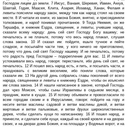
Господом лицем до земли. 7 Иисус, Ванаия, Шеревия, Иамин, Аккув,
Шавтай, Годия, Маасея, Клита, Азария, Иозавад, Ханан, Фелаия и
левиты поясняли народу закон, между тем как народ стоял на своем
месте. 8 И читали из книги, из закона Божия, внятно, и присоединяли
толкование, и
народ
понимал прочитанное. 9 Тогда Неемия, он же
Тиршафа, и книжник Ездра, священник, и левиты, учившие народ,
сказали всему народу: день сей свят Господу Богу вашему; не
печальтесь и не плачьте, потому что весь народ плакал, слушая
слова закона. 10 И сказал им: пойдите, ешьте тучное и пейте
сладкое, и посылайте части тем, у кого ничего не приготовлено,
потому что день сей свят Господу нашему. И не печальтесь, потому
что радость пред Господом – подкрепление для вас. 11 И левиты
успокаивали весь народ, говоря: перестаньте, ибо день сей свят, не
печальтесь. 12 И пошел весь народ есть, и пить, и посылать части, и
праздновать с великим веселием, ибо поняли слова, которые
сказали им. 13 На другой день собрались главы поколений от всего
народа, священники и левиты к книжнику Ездре, чтобы он изъяснял
им слова закона. 14 И нашли написанное в законе, который Господь
дал чрез Моисея, чтобы сыны Израилевы в седьмом месяце, в
праздник, жили в кущах. 15 И потому объявили и провозгласили по
всем городам своим и в Иерусалиме, говоря: пойдите на гору и
несите ветви маслины садовой и ветви маслины дикой, и ветви
миртовые и ветви пальмовые, и ветви
других
широколиственных
дерев, чтобы сделать кущи по написанному. 16 И пошел народ, и
принесли, и сделали себе кущи, каждый на своей кровле и на дворах
своих, и на дворах дома Божия, и на площади у Водяных ворот, и на