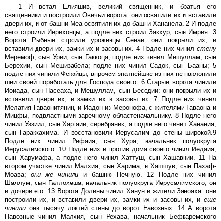
1 И встал Елияшив, великий священник, и братья его
священники и построили Овечьи ворота: они освятили их и вставили
двери их, и от башни Меа освятили их до башни Хананела. 2 И подле
него строили Иерихонцы, а подле них строил Закхур, сын Имрия. 3
Ворота Рыбные строили уроженцы Сенаи: они покрыли их, и
вставили двери их, замки их и засовы их. 4 Подле них чинил
стену
Меремоф, сын Урии, сын Гаккоца; подле них чинил Мешуллам, сын
Берехии, сын Мешизабела; подле них чинил Садок, сын Бааны; 5
подле них чинили Фекойцы; впрочем знатнейшие из них не наклонили
шеи своей поработать для Господа своего. 6 Старые ворота чинили
Иоиада, сын Пасеаха, и Мешуллам, сын Бесодии: они покрыли их и
вставили двери их, и замки их и засовы их. 7 Подле них чинил
Мелатия Гаваонитянин, и Иадон из Меронофа, с жителями Гаваона и
Мицфы, подвластными заречному областеначальнику. 8 Подле него
чинил Уззиил, сын Харгаии, серебряник, а подле него чинил Ханания,
сын Гараккахима. И восстановили Иерусалим до стены широкой.9
Подле них чинил Рефаия, сын Хура, начальник полуокруга
Иерусалимского. 10 Подле них и против дома своего чинил Иедаия,
сын Харумафа, а подле него чинил Хаттуш, сын Хашавнии. 11 На
втором участке чинил Малхия, сын Харима, и Хашшув, сын Пахаф-
Моава;
они
же
чинили
и башню Печную. 12 Подле них чинил
Шаллум, сын Галлохеша, начальник полуокруга Иерусалимского, он
и дочери его. 13 Ворота Долины чинил Ханун и жители Заноаха: они
построили их, и вставили двери их, замки их и засовы их, и
еще
чинили
они тысячу локтей стены до ворот Навозных. 14 А ворота
Навозные чинил Малхия, сын Рехава, начальник Бефкаремского