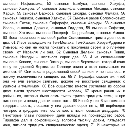
сыновья Нефишсима, 53 сыновья Бакбука, сыновья Хакуфы,
сыновья Хархура, 54 сыновья Бацлифа, сыновья Мехиды, сыновья
Харши, 55 сыновья Баркоса, сыновья Сисары, сыновья Фамаха, 56
сыновья Нециаха, сыновья Хатифы. 57 Сыновья рабов Соломоновых:
сыновья Сотая, сыновья Соферефа, сыновья Фериды, 58 сыновья
Иаалы, сыновья Даркона, сыновья Гиддела, 59 сыновья Сафатии,
сыновья Хаттила, сыновья Похереф– Гаццевайима, сыновья Амона.
60 Всех нефинеев и сыновей рабов Соломоновых триста девяносто
два. 61 И вот вышедшие из Тел-Мелаха, Тел-Харши, Херув-Аддона и
Иммера; но они не могли показать о поколении своем и о племени
своем, от Израиля ли они. 62 Сыновья Делаии, сыновья Товии,
сыновья Некоды – шестьсот сорок два. 63 И из священников:
сыновья Ховаии, сыновья Гаккоца, сыновья Верзеллия, который взял
жену из дочерей Верзеллия Галаадитянина и стал называться их
именем. 64 Они искали родословной своей записи, и не нашлось, и
потому исключены из священства. 65 И Тиршафа сказал им, чтоб
они не ели великой святыни, доколе не восстанет священник с
уримом и туммимом. 66 Все общество вместе
состояло
из сорока
двух тысяч трехсот шестидесяти
человек,
67 кроме рабов их и
рабынь их, которых было семь тысяч триста тридцать семь; и при
них певцов и певиц двести сорок пять. 68 Коней у них было семьсот
тридцать шесть, лошаков у них двести сорок пять, 69 верблюдов
четыреста тридцать пять, ослов шесть тысяч семьсот двадцать. 70
Некоторые главы поколений дали вклады на производство работ.
Тиршафа дал в сокровищницу золотом тысячу драхм, пятьдесят
чаш, пятьсот тридцать священнических одежд. 71 И некоторые из