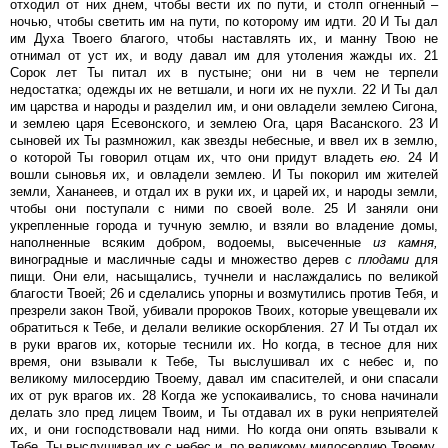
отходил от них днем, чтобы вести их по пути, и столп огненный –
ночью, чтобы светить им на пути, по которому им идти. 20 И Ты дал
им Духа Твоего благого, чтобы наставлять их, и манну Твою не
отнимал от уст их, и воду давал им для утоления жажды их. 21
Сорок лет Ты питал их в пустыне; они ни в чем не терпели
недостатка; одежды их не ветшали, и ноги их не пухли. 22 И Ты дал
им царства и народы и разделил им, и они овладели землею Сигона,
и землею царя Есевонского, и землею Ога, царя Васанского. 23 И
сыновей их Ты размножил, как звезды небесные, и ввел их в землю,
о которой Ты говорил отцам их, что они придут владеть
ею.
24 И
вошли сыновья их, и овладели землею. И Ты покорил им жителей
земли, Хананеев, и отдал их в руки их, и царей их, и народы земли,
чтобы они поступали с ними по своей воле. 25 И заняли они
укрепленные города и тучную землю, и взяли во владение домы,
наполненные всяким добром, водоемы, высеченные
из
камня,
виноградные и масличные сады и множество дерев
с
плодами
для
пищи. Они ели, насыщались, тучнели и наслаждались по великой
благости Твоей; 26 и сделались упорны и возмутились против Тебя, и
презрели закон Твой, убивали пророков Твоих, которые увещевали их
обратиться к Тебе, и делали великие оскорбления. 27 И Ты отдал их
в руки врагов их, которые теснили их. Но когда, в тесное для них
время, они взывали к Тебе, Ты выслушивал их с небес и, по
великому милосердию Твоему, давал им спасителей, и они спасали
их от рук врагов их. 28 Когда же успокаивались, то снова начинали
делать зло пред лицем Твоим, и Ты отдавал их в руки неприятелей
их, и они господствовали над ними. Но когда они опять взывали к
Тебе, Ты выслушивал их с небес и, по великому милосердию Твоему,