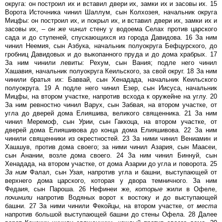
округа: он построил их и вставил двери их, замки их и засовы их. 15
Ворота Источника чинил Шаллум, сын Колхозея, начальник округа
Мицфы: он построил их, и покрыл их, и вставил двери их, замки их и
засовы их, –
он
же
чинил
стену у водоема Селах против царского
сада и до ступеней, спускающихся из города Давидова. 16 За ним
чинил Неемия, сын Азбука, начальник полуокруга Бефцурского, до
гробниц Давидовых и до выкопанного пруда и до дома храбрых. 17
За ним чинили левиты: Рехум, сын Вания; подле него чинил
Хашавия, начальник полуокруга Кеильского, за свой округ. 18 За ним
чинили братья их: Баввай, сын Хенадада, начальник Кеильского
полуокруга. 19 А подле него чинил Езер, сын Иисуса, начальник
Мицфы, на втором участке, напротив всхода к оружейне на углу. 20
За ним ревностно чинил Варух, сын Забвая, на втором участке, от
угла до дверей дома Елияшива, великого священника. 21 За ним
чинил Меремоф, сын Урии, сын Гаккоца, на втором участке, от
дверей дома Елияшивова до конца дома Елияшивова. 22 За ним
чинили священники из окрестностей. 23 За ними чинил Вениамин и
Хашшув, против дома своего; за ними чинил Азария, сын Маасеи,
сын Анании, возле дома своего. 24 За ним чинил Биннуй, сын
Хенадада, на втором участке, от дома Азарии до угла и поворота. 25
За
ним
Фалал, сын Узая, напротив угла и башни, выступающей от
верхнего дома царского, которая у двора темничного. За ним
Федаия, сын Пароша. 26 Нефинеи же,
которые
жили в Офеле,
починили
напротив Водяных ворот к востоку и до выступающей
башни. 27 За ними чинили Фекойцы, на втором участке, от
места
напротив большой выступающей башни до стены Офела. 28 Далее