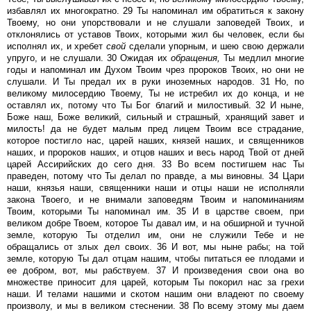
избавлял их многократно. 29 Ты напоминал им обратиться к закону
Твоему, но они упорствовали и не слушали заповедей Твоих, и
отклонялись от уставов Твоих, которыми жил бы человек, если бы
исполнял их, и хребет
свой
сделали упорным, и шею свою держали
упруго, и не слушали. 30 Ожидая их
обращения,
Ты медлил многие
годы и напоминал им Духом Твоим чрез пророков Твоих, но они не
слушали. И Ты предал их в руки иноземных народов. 31 Но, по
великому милосердию Твоему, Ты не истребил их до конца, и не
оставлял их, потому что Ты Бог благий и милостивый. 32 И ныне,
Боже наш, Боже великий, сильный и страшный, хранящий завет и
милость! да не будет малым пред лицем Твоим все страдание,
которое постигло нас, царей наших, князей наших, и священников
наших, и пророков наших, и отцов наших и весь народ Твой от дней
царей Ассирийских до сего дня. 33 Во всем постигшем нас Ты
праведен, потому что Ты делал по правде, а мы виновны. 34 Цари
наши, князья наши, священники наши и отцы наши не исполняли
закона Твоего, и не внимали заповедям Твоим и напоминаниям
Твоим, которыми Ты напоминал им. 35 И в царстве своем, при
великом добре Твоем, которое Ты давал им, и на обширной и тучной
земле, которую Ты отделил им, они не служили Тебе и не
обращались от злых дел своих. 36 И вот, мы ныне рабы; на той
земле, которую Ты дал отцам нашим, чтобы питаться ее плодами и
ее добром, вот, мы рабствуем. 37 И произведения свои она во
множестве приносит для царей, которым Ты покорил нас за грехи
наши. И телами нашими и скотом нашим они владеют по своему
произволу, и мы в великом стеснении. 38 По всему этому мы даем