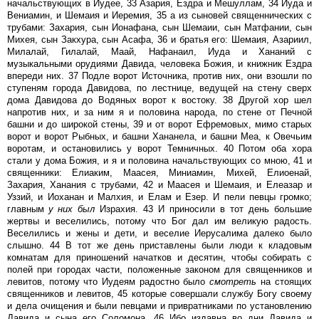
начальствующих в Иудее, 33 Азария, Ездра и Мешуллам, 34 Иуда и
Вениамин, и Шемаия и Иеремия, 35 а из сыновей священнических с
трубами: Захария, сын Ионафана, сын Шемаии, сын Матфании, сын
Михея, сын Закхура, сын Асафа, 36 и братья его: Шемаия, Азариил,
Милалай, Гилалай, Маай, Нафанаил, Иуда и Хананий с
музыкальными орудиями Давида, человека Божия, и книжник Ездра
впереди них. 37 Подле ворот Источника, против них, они взошли по
ступеням города Давидова, по лестнице, ведущей на стену сверх
дома Давидова до Водяных ворот к востоку. 38 Другой хор шел
напротив них, и за ним я и половина народа, по стене от Печной
башни и до широкой стены, 39 и от ворот Ефремовых, мимо старых
ворот и ворот Рыбных, и башни Хананела, и башни Меа, к Овечьим
воротам, и остановились у ворот Темничных. 40 Потом оба хора
стали у дома Божия, и я и половина начальствующих со мною, 41 и
священники: Елиаким, Маасея, Миниамин, Михей, Елиоенай,
Захария, Ханания с трубами, 42 и Маасея и Шемаия, и Елеазар и
Уззий, и Иоханан и Малхия, и Елам и Езер. И пели певцы громко;
главным
у
них
был
Израхия. 43 И приносили в тот день большие
жертвы и веселились, потому что Бог дал им великую радость.
Веселились и жены и дети, и веселие Иерусалима далеко было
слышно. 44 В тот же день приставлены были люди к кладовым
комнатам для приношений начатков и десятин, чтобы собирать с
полей при городах части, положенные законом для священников и
левитов, потому что Иудеям радостно было
смотреть
на стоящих
священников и левитов, 45 которые совершали службу Богу своему
и дела очищения и были певцами и привратниками по установлению
Давида и сына его Соломона. 46 Ибо издавна во дни Давида и