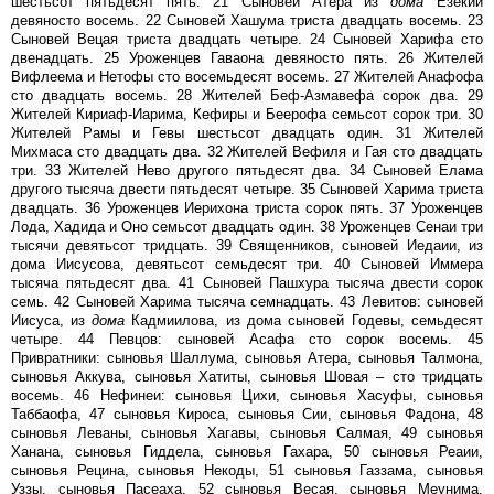
шестьсот пятьдесят пять. 21 Сыновей Атера из
дома
Езекии
девяносто восемь. 22 Сыновей Хашума триста двадцать восемь. 23
Сыновей Вецая триста двадцать четыре. 24 Сыновей Харифа сто
двенадцать. 25 Уроженцев Гаваона девяносто пять. 26 Жителей
Вифлеема и Нетофы сто восемьдесят восемь. 27 Жителей Анафофа
сто двадцать восемь. 28 Жителей Беф-Азмавефа сорок два. 29
Жителей Кириаф-Иарима, Кефиры и Беерофа семьсот сорок три. 30
Жителей Рамы и Гевы шестьсот двадцать один. 31 Жителей
Михмаса сто двадцать два. 32 Жителей Вефиля и Гая сто двадцать
три. 33 Жителей Нево другого пятьдесят два. 34 Сыновей Елама
другого тысяча двести пятьдесят четыре. 35 Сыновей Харима триста
двадцать. 36 Уроженцев Иерихона триста сорок пять. 37 Уроженцев
Лода, Хадида и Оно семьсот двадцать один. 38 Уроженцев Сенаи три
тысячи девятьсот тридцать. 39 Священников, сыновей Иедаии, из
дома Иисусова, девятьсот семьдесят три. 40 Сыновей Иммера
тысяча пятьдесят два. 41 Сыновей Пашхура тысяча двести сорок
семь. 42 Сыновей Харима тысяча семнадцать. 43 Левитов: сыновей
Иисуса, из
дома
Кадмиилова, из дома сыновей Годевы, семьдесят
четыре. 44 Певцов: сыновей Асафа сто сорок восемь. 45
Привратники: сыновья Шаллума, сыновья Атера, сыновья Талмона,
сыновья Аккува, сыновья Хатиты, сыновья Шовая – сто тридцать
восемь. 46 Нефинеи: сыновья Цихи, сыновья Хасуфы, сыновья
Таббаофа, 47 сыновья Кироса, сыновья Сии, сыновья Фадона, 48
сыновья Леваны, сыновья Хагавы, сыновья Салмая, 49 сыновья
Ханана, сыновья Гиддела, сыновья Гахара, 50 сыновья Реаии,
сыновья Рецина, сыновья Некоды, 51 сыновья Газзама, сыновья
Уззы, сыновья Пасеаха, 52 сыновья Весая, сыновья Меунима,