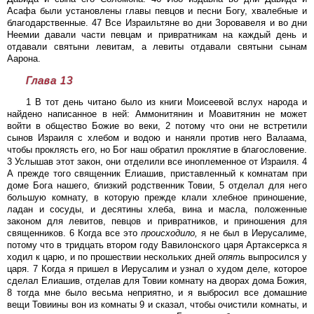
Асафа были установлены главы певцов и песни Богу, хвалебные и
благодарственные. 47 Все Израильтяне во дни Зоровавеля и во дни
Неемии давали части певцам и привратникам на каждый день и
отдавали святыни левитам, а левиты отдавали святыни сынам
Аарона.
Глава 13
1 В тот день читано было из книги Моисеевой вслух народа и
найдено написанное в ней: Аммонитянин и Моавитянин не может
войти в общество Божие во веки, 2 потому что они не встретили
сынов Израиля с хлебом и водою и наняли против него Валаама,
чтобы проклясть его, но Бог наш обратил проклятие в благословение.
3 Услышав этот закон, они отделили все иноплеменное от Израиля. 4
А прежде того священник Елиашив, приставленный к комнатам при
доме Бога нашего, близкий родственник Товии, 5 отделал для него
большую комнату, в которую прежде клали хлебное приношение,
ладан и сосуды, и десятины хлеба, вина и масла, положенные
законом для левитов, певцов и привратников, и приношения для
священников. 6 Когда все это
происходило,
я не был в Иерусалиме,
потому что в тридцать втором году Вавилонского царя Артаксеркса я
ходил к царю, и по прошествии нескольких дней
опять
выпросился у
царя. 7 Когда я пришел в Иерусалим и узнал о худом деле, которое
сделал Елиашив, отделав для Товии комнату на дворах дома Божия,
8 тогда мне было весьма неприятно, и я выбросил все домашние
вещи Товиины вон из комнаты 9 и сказал, чтобы очистили комнаты, и