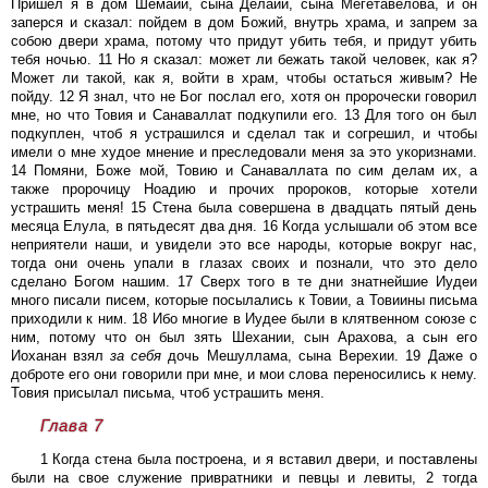
Пришел я в дом Шемаии, сына Делаии, сына Мегетавелова, и он
заперся и сказал: пойдем в дом Божий, внутрь храма, и запрем за
собою двери храма, потому что придут убить тебя, и придут убить
тебя ночью. 11 Но я сказал: может ли бежать такой человек, как я?
Может ли такой, как я, войти в храм, чтобы остаться живым? Не
пойду. 12 Я знал, что не Бог послал его, хотя он пророчески говорил
мне, но что Товия и Санаваллат подкупили его. 13 Для того он был
подкуплен, чтоб я устрашился и сделал так и согрешил, и чтобы
имели о мне худое мнение и преследовали меня за это укоризнами.
14 Помяни, Боже мой, Товию и Санаваллата по сим делам их, а
также пророчицу Ноадию и прочих пророков, которые хотели
устрашить меня! 15 Стена была совершена в двадцать пятый день
месяца Елула, в пятьдесят два дня. 16 Когда услышали об этом все
неприятели наши, и увидели это все народы, которые вокруг нас,
тогда они очень упали в глазах своих и познали, что это дело
сделано Богом нашим. 17 Сверх того в те дни знатнейшие Иудеи
много писали писем, которые посылались к Товии, а Товиины письма
приходили к ним. 18 Ибо многие в Иудее были в клятвенном союзе с
ним, потому что он был зять Шехании, сын Арахова, а сын его
Иоханан взял
за
себя
дочь Мешуллама, сына Верехии. 19 Даже о
доброте его они говорили при мне, и мои слова переносились к нему.
Товия присылал письма, чтоб устрашить меня.
Глава 7
1 Когда стена была построена, и я вставил двери, и поставлены
были на свое служение привратники и певцы и левиты, 2 тогда