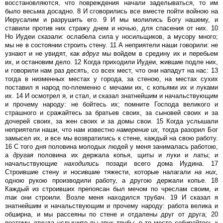
восстановляются, что повреждения начали заделываться, то им
было весьма досадно. 8 И сговорились все вместе пойти войною на
Иерусалим и разрушить его. 9 И мы молились Богу нашему, и
ставили против них стражу днем и ночью, для спасения от них. 10
Но Иудеи сказали: ослабела сила у носильщиков, а мусору много;
мы не в состоянии строить стену. 11 А неприятели наши говорили: не
узнают и не увидят, как
вдруг
мы войдем в средину их и перебьем
их, и остановим дело. 12 Когда приходили Иудеи, жившие подле них,
и говорили нам раз десять, со всех мест, что они нападут на нас: 13
тогда в низменных местах у города, за стеною, на местах сухих
поставил я народ по-племенно с мечами их, с копьями их и луками
их. 14 И осмотрел я, и стал, и сказал знатнейшим и начальствующим
и прочему народу: не бойтесь их; помните Господа великого и
страшного и сражайтесь за братьев своих, за сыновей своих и за
дочерей своих, за жен своих и за домы свои. 15 Когда услышали
неприятели наши, что нам известно
намерение
их,
тогда разорил Бог
замысел их, и все мы возвратились к стене, каждый на свою работу.
16 С того дня половина молодых людей у меня занималась работою,
а
другая
половина их держала копья, щиты и луки и латы; и
начальствующие
находились
позади всего дома Иудина. 17
Строившие стену и носившие тяжести, которые налагали
на
них,
одною рукою производили работу, а другою держали копье. 18
Каждый из строивших препоясан был мечом по чреслам своим, и
так
они строили. Возле меня находился трубач. 19 И сказал я
знатнейшим и начальствующим и прочему народу: работа велика и
обширна, и мы рассеяны по стене и отдалены друг от друга; 20
поэтому, откуда услышите вы звук трубы, в то место собирайтесь к