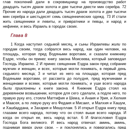
глав поколений дали в сокровищницу на производство работ
двадцать тысяч драхм золота и две тысячи двести мин серебра. 72
Прочие из народа дали двадцать тысяч драхм золота и две тысячи
мин серебра и шестьдесят семь священнических одежд. 73 И стали
жить священники и левиты, и привратники и певцы, и народ и
нефинеи, и весь Израиль в городах своих.
Глава 8
1 Когда наступил седьмой месяц, и сыны Израилевы
жили
по
городам своим, тогда собрался весь народ, как один человек, на
площадь, которая пред Водяными воротами, и сказали книжнику
Ездре, чтобы он принес книгу закона Моисеева, который заповедал
Господь Израилю. 2 И принес священник Ездра закон пред собрание
мужчин и женщин, и всех, которые могли понимать, в первый день
седьмого месяца; 3 и читал из него на площади, которая пред
Водяными воротами, от рассвета до полудня, пред мужчинами и
женщинами и всеми, которые могли понимать; и уши всего народа
были
приклонены
к книге закона. 4 Книжник Ездра стоял на
деревянном возвышении, которое для сего сделали, а подле него, по
правую руку его, стояли Маттифия и Шема, и Анаия и Урия, и Хелкия
и Маасея, а по левую руку его Федаия и Мисаил, и Малхия и Хашум,
и Хашбаддана, и Захария и Мешуллам. 5 И открыл Ездра книгу пред
глазами всего народа, потому что он стоял выше всего народа. И
когда он открыл ее, весь народ встал. 6 И благословил Ездра
Господа Бога великого. И весь народ отвечал: аминь, аминь,
поднимая вверх руки свои, – и поклонялись и повергались пред