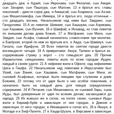
двадцать два; и Адаия, сын Иерохама, сын Фелалии, сын Амция,
сын Захарии, сын Пашхура, сын Малхии, 13 и братья его, главы
поколений – двести сорок два; и Амашсай, сын Азариила, сын Ахзая,
сын Мешиллемофа, сын Иммера, 14 и братья его, люди отличные –
сто двадцать восемь. Начальником над ними был Завдиил, сын
Гагедолима. 15 А из левитов: Шемаия, сын Хашшува, сын Азрикама,
сын Хашавии, сын Вунния, 16 и Шавфай, и Иозавад, из глав левитов
по внешним делам дома Божия, 17 и Матфания, сын Михи, сын
Завдия, сын Асафа, главный начинатель славословия при молитве,
и Бакбукия, второй
по
нем
из братьев его, и Авда, сын Шаммуя, сын
Галала, сын Идифуна. 18 Всех левитов во святом городе двести
восемьдесят четыре. 19 А привратники: Аккув, Талмон и братья их,
содержавшие стражу у ворот – сто семьдесят два. 20 Прочие
Израильтяне, священники, левиты
жили
по всем городам Иудеи,
каждый в своем уделе. 21 А нефинеи жили в Офеле; над нефинеями
Циха и Гишфа. 22 Начальником над левитами в Иерусалиме был
Уззий, сын Вания, сын Хашавии, сын Матфании, сын Михи, из
сыновей Асафовых, которые были певцами при служении в доме
Божием, 23 потому что от царя
было
о них
особое
повеление, и
назначено было на каждый день для певцов определенное
содержание. 24 И Петахия, сын Мешезавела, из сыновей Зары, сына
Иуды, был доверенным от царя по всяким делам,
касающимся
до
народа. 25 Из
живших
же в селах, на полях своих, сыновья Иуды
жили в Кириаф-Арбе и зависящих от нее городах, в Дивоне и
зависящих от него городах, в Иекавцеиле и селах его, 26 в Иешуе, в
Моладе и в Беф-Палете, 27 в Хацар-Шуале, в Вирсавии и зависящих