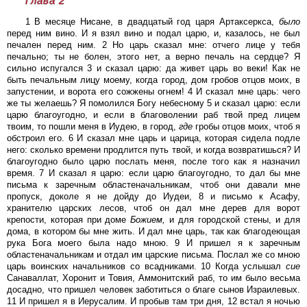
Глава 2
1 В месяце Нисане, в двадцатый год царя Артаксеркса,
было
перед ним вино. И я взял вино и подал царю, и, казалось, не был
печален перед ним. 2 Но царь сказал мне: отчего лице у тебя
печально; ты не болен, этого нет, а верно печаль на сердце? Я
сильно испугался 3 и сказал царю: да живет царь во веки! Как не
быть печальным лицу моему, когда город, дом гробов отцов моих, в
запустении, и ворота его сожжены огнем! 4 И сказал мне царь: чего
же ты желаешь? Я помолился Богу небесному 5 и сказал царю: если
царю благоугодно, и если в благоволении раб твой пред лицем
твоим, то пошли меня в Иудею, в город,
где
гробы отцов моих, чтоб я
обстроил его. 6 И сказал мне царь и царица, которая сидела подле
него: сколько времени продлится путь твой, и когда возвратишься? И
благоугодно было царю послать меня, после того как я назначил
время. 7 И сказал я царю: если царю благоугодно, то дал бы мне
письма к заречным областеначальникам, чтоб они давали мне
пропуск, доколе я не дойду до Иудеи, 8 и письмо к Асафу,
хранителю царских лесов, чтоб он дал мне дерев для ворот
крепости, которая при доме
Божием,
и для городской стены, и для
дома, в котором бы мне жить. И дал мне царь, так как благодеющая
рука Бога моего была надо мною. 9 И пришел я к заречным
областеначальникам и отдал им царские письма. Послал же со мною
царь воинских начальников со всадниками. 10 Когда услышал
сие
Санаваллат, Хоронит и Товия, Аммонитский раб, то им было весьма
досадно, что пришел человек заботиться о благе сынов Израилевых.
11 И пришел я в Иерусалим. И пробыв там три дня, 12 встал я ночью