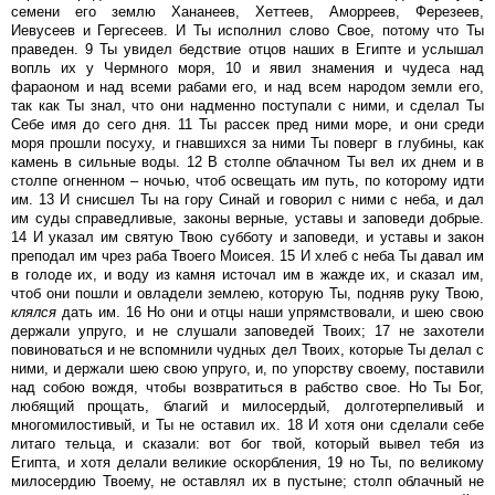
семени его землю Хананеев, Хеттеев, Аморреев, Ферезеев,
Иевусеев и Гергесеев. И Ты исполнил слово Свое, потому что Ты
праведен. 9 Ты увидел бедствие отцов наших в Египте и услышал
вопль их у Чермного моря, 10 и явил знамения и чудеса над
фараоном и над всеми рабами его, и над всем народом земли его,
так как Ты знал, что они надменно поступали с ними, и сделал Ты
Себе имя до сего дня. 11 Ты рассек пред ними море, и они среди
моря прошли посуху, и гнавшихся за ними Ты поверг в глубины, как
камень в сильные воды. 12 В столпе облачном Ты вел их днем и в
столпе огненном – ночью, чтоб освещать им путь, по которому идти
им. 13 И снисшел Ты на гору Синай и говорил с ними с неба, и дал
им суды справедливые, законы верные, уставы и заповеди добрые.
14 И указал им святую Твою субботу и заповеди, и уставы и закон
преподал им чрез раба Твоего Моисея. 15 И хлеб с неба Ты давал им
в голоде их, и воду из камня источал им в жажде их, и сказал им,
чтоб они пошли и овладели землею, которую Ты, подняв руку Твою,
клялся
дать им. 16 Но они и отцы наши упрямствовали, и шею свою
держали упруго, и не слушали заповедей Твоих; 17 не захотели
повиноваться и не вспомнили чудных дел Твоих, которые Ты делал с
ними, и держали шею свою упруго, и, по упорству своему, поставили
над собою вождя, чтобы возвратиться в рабство свое. Но Ты Бог,
любящий прощать, благий и милосердый, долготерпеливый и
многомилостивый, и Ты не оставил их. 18 И хотя они сделали себе
литаго тельца, и сказали: вот бог твой, который вывел тебя из
Египта, и хотя делали великие оскорбления, 19 но Ты, по великому
милосердию Твоему, не оставлял их в пустыне; столп облачный не