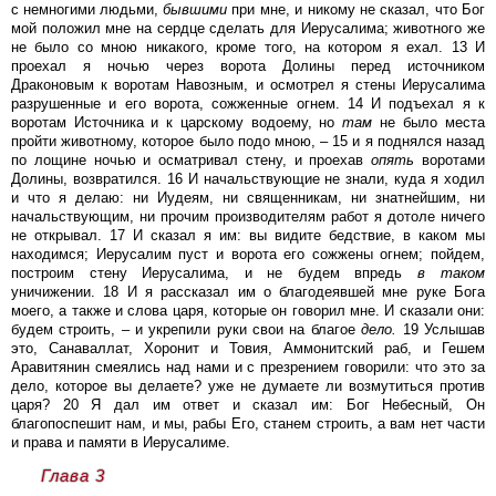
с немногими людьми,
бывшими
при мне, и никому не сказал, что Бог
мой положил мне на сердце сделать для Иерусалима; животного же
не было со мною никакого, кроме того, на котором я ехал. 13 И
проехал я ночью через ворота Долины перед источником
Драконовым к воротам Навозным, и осмотрел я стены Иерусалима
разрушенные и его ворота, сожженные огнем. 14 И подъехал я к
воротам Источника и к царскому водоему, но
там
не было места
пройти животному, которое было подо мною, – 15 и я поднялся назад
по лощине ночью и осматривал стену, и проехав
опять
воротами
Долины, возвратился. 16 И начальствующие не знали, куда я ходил
и что я делаю: ни Иудеям, ни священникам, ни знатнейшим, ни
начальствующим, ни прочим производителям работ я дотоле ничего
не открывал. 17 И сказал я им: вы видите бедствие, в каком мы
находимся; Иерусалим пуст и ворота его сожжены огнем; пойдем,
построим стену Иерусалима, и не будем впредь
в
таком
уничижении. 18 И я рассказал им о благодеявшей мне руке Бога
моего, а также и слова царя, которые он говорил мне. И сказали они:
будем строить, – и укрепили руки свои на благое
дело.
19 Услышав
это, Санаваллат, Хоронит и Товия, Аммонитский раб, и Гешем
Аравитянин смеялись над нами и с презрением говорили: что это за
дело, которое вы делаете? уже не думаете ли возмутиться против
царя? 20 Я дал им ответ и сказал им: Бог Небесный, Он
благопоспешит нам, и мы, рабы Его, станем строить, а вам нет части
и права и памяти в Иерусалиме.
Глава 3