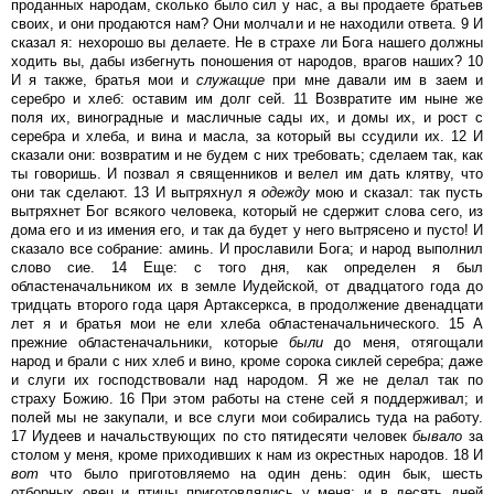
проданных народам, сколько было сил у нас, а вы продаете братьев
своих, и они продаются нам? Они молчали и не находили ответа. 9 И
сказал я: нехорошо вы делаете. Не в страхе ли Бога нашего должны
ходить вы, дабы избегнуть поношения от народов, врагов наших? 10
И я также, братья мои и
служащие
при мне давали им в заем и
серебро и хлеб: оставим им долг сей. 11 Возвратите им ныне же
поля их, виноградные и масличные сады их, и домы их, и рост с
серебра и хлеба, и вина и масла, за который вы ссудили их. 12 И
сказали они: возвратим и не будем с них требовать; сделаем так, как
ты говоришь. И позвал я священников и велел им дать клятву, что
они так сделают. 13 И вытряхнул я
одежду
мою и сказал: так пусть
вытряхнет Бог всякого человека, который не сдержит слова сего, из
дома его и из имения его, и так да будет у него вытрясено и пусто! И
сказало все собрание: аминь. И прославили Бога; и народ выполнил
слово сие. 14 Еще: с того дня, как определен я был
областеначальником их в земле Иудейской, от двадцатого года до
тридцать второго года царя Артаксеркса, в продолжение двенадцати
лет я и братья мои не ели хлеба областеначальнического. 15 А
прежние областеначальники, которые
были
до меня, отягощали
народ и брали с них хлеб и вино, кроме сорока сиклей серебра; даже
и слуги их господствовали над народом. Я же не делал так по
страху Божию. 16 При этом работы на стене сей я поддерживал; и
полей мы не закупали, и все слуги мои собирались туда на работу.
17 Иудеев и начальствующих по сто пятидесяти человек
бывало
за
столом у меня, кроме приходивших к нам из окрестных народов. 18 И
вот
что было приготовляемо на один день: один бык, шесть
отборных овец и птицы приготовлялись у меня; и в десять дней