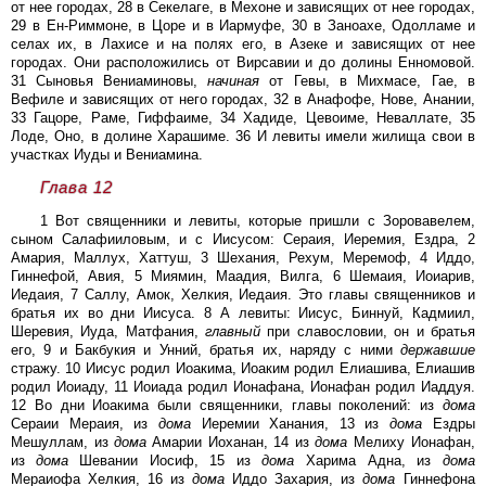
от нее городах, 28 в Секелаге, в Мехоне и зависящих от нее городах,
29 в Ен-Риммоне, в Цоре и в Иармуфе, 30 в Заноахе, Одолламе и
селах их, в Лахисе и на полях его, в Азеке и зависящих от нее
городах. Они расположились от Вирсавии и до долины Енномовой.
31 Сыновья Вениаминовы,
начиная
от Гевы, в Михмасе, Гае, в
Вефиле и зависящих от него городах, 32 в Анафофе, Нове, Анании,
33 Гацоре, Раме, Гиффаиме, 34 Хадиде, Цевоиме, Неваллате, 35
Лоде, Оно, в долине Харашиме. 36 И левиты имели жилища свои в
участках Иуды и Вениамина.
Глава 12
1 Вот священники и левиты, которые пришли с Зоровавелем,
сыном Салафииловым, и с Иисусом: Сераия, Иеремия, Ездра, 2
Амария, Маллух, Хаттуш, 3 Шехания, Рехум, Меремоф, 4 Иддо,
Гиннефой, Авия, 5 Миямин, Маадия, Вилга, 6 Шемаия, Иоиарив,
Иедаия, 7 Саллу, Амок, Хелкия, Иедаия. Это главы священников и
братья их во дни Иисуса. 8 А левиты: Иисус, Биннуй, Кадмиил,
Шеревия, Иуда, Матфания,
главный
при славословии, он и братья
его, 9 и Бакбукия и Унний, братья их, наряду с ними
державшие
стражу. 10 Иисус родил Иоакима, Иоаким родил Елиашива, Елиашив
родил Иоиаду, 11 Иоиада родил Ионафана, Ионафан родил Иаддуя.
12 Во дни Иоакима были священники, главы поколений: из
дома
Сераии Мераия, из
дома
Иеремии Ханания, 13 из
дома
Ездры
Мешуллам, из
дома
Амарии Иоханан, 14 из
дома
Мелиху Ионафан,
из
дома
Шевании Иосиф, 15 из
дома
Харима Адна, из
дома
Мераиофа Хелкия, 16 из
дома
Иддо Захария, из
дома
Гиннефона