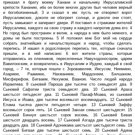
приказал я брату моему Ханани и начальнику Иерусалимской
крепости Хананию, ибо он более многих других был человек верный
и богобоязненный, 3 и сказал я им: пусть не отворяют ворот
Иерусалимских, доколе не обогреет солнце, и доколе они стоят,
пусть замыкают и запирают двери. И поставил я стражами жителей
Иерусалима, каждого на свою стражу и каждого напротив дома его. 4
Но город был пространен и велик, а народа в нем было немного, и
домы не были построены. 5 И положил мне Бог мой на сердце
собрать знатнейших и начальствующих и народ, чтобы сделать
перепись. И нашел я родословную перепись тех, которые сначала
пришли, и в ней написано: 6 вот жители страны, которые
отправились из пленников, переселенных Навуходоносором, царем
Вавилонским, и возвратились в Иерусалим и Иудею, каждый в свой
город, – 7 те, которые пошли с Зоровавелем, Иисусом, Неемиею,
Азариею, Раамиею, Нахманием, Мардохеем, Билшаном,
Мисферефом, Бигваем, Нехумом, Вааною. Число людей народа
Израилева: 8 сыновей Пароша две тысячи сто семьдесят два. 9
Сыновей Сафатии триста семьдесят два. 10 Сыновей Араха
шестьсот пятьдесят два. 11 Сыновей Пахаф-Моава, из сыновей
Иисуса и Иоава, две тысячи восемьсот восемнадцать. 12 Сыновей
Елама тысяча двести пятьдесят четыре. 13 Сыновей Заффу
восемьсот сорок пять. 14 Сыновей Закхая семьсот шестьдесят. 15
Сыновей Биннуя шестьсот сорок восемь. 16 Сыновей Бевая
шестьсот двадцать восемь. 17 Сыновей Азгада две тысячи триста
двадцать два. 18 Сыновей Адоникама шестьсот шестьдесят семь. 19
Сыновей Бигвая две тысячи шестьсот семь. 20 Сыновей Адина