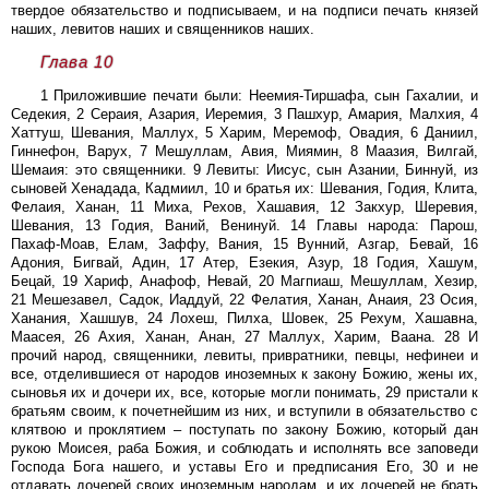
твердое обязательство и подписываем, и на подписи печать князей
наших, левитов наших и священников наших.
Глава 10
1 Приложившие печати были: Неемия-Тиршафа, сын Гахалии, и
Седекия, 2 Сераия, Азария, Иеремия, 3 Пашхур, Амария, Малхия, 4
Хаттуш, Шевания, Маллух, 5 Харим, Меремоф, Овадия, 6 Даниил,
Гиннефон, Варух, 7 Мешуллам, Авия, Миямин, 8 Маазия, Вилгай,
Шемаия: это священники. 9 Левиты: Иисус, сын Азании, Биннуй, из
сыновей Хенадада, Кадмиил, 10 и братья их: Шевания, Годия, Клита,
Фелаия, Ханан, 11 Миха, Рехов, Хашавия, 12 Закхур, Шеревия,
Шевания, 13 Годия, Ваний, Венинуй. 14 Главы народа: Парош,
Пахаф-Моав, Елам, Заффу, Вания, 15 Вунний, Азгар, Бевай, 16
Адония, Бигвай, Адин, 17 Атер, Езекия, Азур, 18 Годия, Хашум,
Бецай, 19 Хариф, Анафоф, Невай, 20 Магпиаш, Мешуллам, Хезир,
21 Мешезавел, Садок, Иаддуй, 22 Фелатия, Ханан, Анаия, 23 Осия,
Ханания, Хашшув, 24 Лохеш, Пилха, Шовек, 25 Рехум, Хашавна,
Маасея, 26 Ахия, Ханан, Анан, 27 Маллух, Харим, Ваана. 28 И
прочий народ, священники, левиты, привратники, певцы, нефинеи и
все, отделившиеся от народов иноземных к закону Божию, жены их,
сыновья их и дочери их, все, которые могли понимать, 29 пристали к
братьям своим, к почетнейшим из них, и вступили в обязательство с
клятвою и проклятием – поступать по закону Божию, который дан
рукою Моисея, раба Божия, и соблюдать и исполнять все заповеди
Господа Бога нашего, и уставы Его и предписания Его, 30 и не
отдавать дочерей своих иноземным народам, и их дочерей не брать