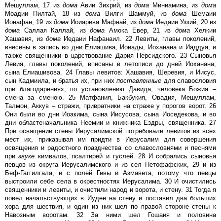
Мешуллам, 17 из
дома
Авии Зихрий, из
дома
Миниамина, из
дома
Моадии Пилтай, 18 из
дома
Вилги Шаммуй, из
дома
Шемаии
Ионафан, 19 из
дома
Иоиарива Мафнай, из
дома
Иедаии Уззий, 20 из
дома
Саллая Каллай, из
дома
Амока Евер, 21 из
дома
Хелкии
Хашавия, из
дома
Иедаии Нафанаил. 22 Левиты, главы поколений,
внесены в запись во дни Елиашива, Иоиады, Иоханана и Иаддуя, и
также священники в царствование Дария Персидского. 23 Сыновья
Левия, главы поколений, вписаны в летописи до дней Иоханана,
сына Елиашивова. 24 Главы левитов: Хашавия, Шеревия, и Иисус,
сын Кадмиила, и братья их, при них
поставленные
для славословия
при благодарениях, по установлению Давида, человека Божия –
смена за сменою. 25 Матфания, Бакбукия, Овадия, Мешуллам,
Талмон, Аккув – стражи, привратники на страже у порогов ворот. 26
Они были во дни Иоакима, сына Иисусова, сына Иоседекова, и во
дни областеначальника Неемии и книжника Ездры, священника. 27
При освящении стены Иерусалимской потребовали левитов из всех
мест их, приказывая им придти в Иерусалим для совершения
освящения и радостного празднества со славословиями и песнями
при
звуке
кимвалов, псалтирей и гуслей. 28 И собрались сыновья
певцов из округа Иерусалимского и из сел Нетофафских, 29 и из
Беф-Гаггилгала, и с полей Гевы и Азмавета, потому что певцы
выстроили себе села в окрестностях Иерусалима. 30 И очистились
священники и левиты, и очистили народ и ворота, и стену. 31 Тогда я
повел начальствующих в Иудее на стену и поставил два больших
хора для шествия, и один из них шел по правой стороне стены к
Навозным воротам. 32 За ними шел Гошаия и половина