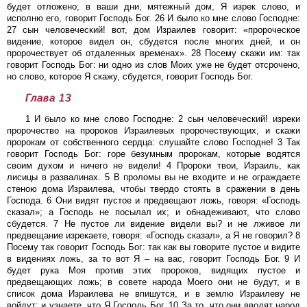
будет отложено; в ваши дни, мятежный дом, Я изрек слово, и
исполню его, говорит Господь Бог. 26 И было ко мне слово Господне:
27 сын человеческий! вот, дом Израилев говорит: «пророческое
видение, которое видел он, сбудется после многих дней, и он
пророчествует об отдаленных временах». 28 Посему скажи им: так
говорит Господь Бог: ни одно из слов Моих уже не будет отсрочено,
но слово, которое Я скажу, сбудется, говорит Господь Бог.
Глава 13
1 И было ко мне слово Господне: 2 сын человеческий! изреки
пророчество на пророков Израилевых пророчествующих, и скажи
пророкам от собственного сердца: слушайте слово Господне! 3 Так
говорит Господь Бог: горе безумным пророкам, которые водятся
своим духом и ничего не видели! 4 Пророки твои, Израиль, как
лисицы в развалинах. 5 В проломы вы не входите и не ограждаете
стеною дома Израилева, чтобы твердо стоять в сражении в день
Господа. 6 Они видят пустое и предвещают ложь, говоря: «Господь
сказал»; а Господь не посылал их; и обнадеживают, что слово
сбудется. 7 Не пустое ли видение видели вы? и не лживое ли
предвещание изрекаете, говоря: «Господь сказал», а Я не говорил? 8
Посему так говорит Господь Бог: так как вы говорите пустое и видите
в видениях ложь, за то вот Я – на вас, говорит Господь Бог. 9 И
будет рука Моя против этих пророков, видящих пустое и
предвещающих ложь; в совете народа Моего они не будут, и в
список дома Израилева не впишутся, и в землю Израилеву не
войдут; и узнаете, что Я Господь Бог. 10 За то, что они вводят народ