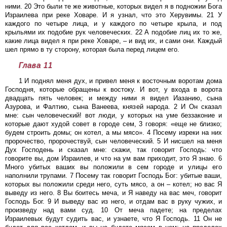
ними. 20 Это были те же животные, которых видел я в подножии Бога
Израилева при реке Ховаре. И я узнал, что это Херувимы. 21 У
каждого по четыре лица, и у каждого по четыре крыла, и под
крыльями их подобие рук человеческих. 22 А подобие лиц их то же,
какие лица видел я при реке Ховаре, – и вид их, и сами они. Каждый
шел прямо в ту сторону, которая была перед лицем его.
Глава 11
1 И поднял меня дух, и привел меня к восточным воротам дома
Господня, которые обращены к востоку. И вот, у входа в ворота
двадцать пять человек; и между ними я видел Иазанию, сына
Азурова, и Фалтию, сына Ванеева, князей народа. 2 И Он сказал
мне: сын человеческий! вот люди, у которых на уме беззаконие и
которые дают худой совет в городе сем, 3 говоря: «еще не близко;
будем строить домы; он котел, а мы мясо». 4 Посему изреки на них
пророчество, пророчествуй, сын человеческий. 5 И нисшел на меня
Дух Господень и сказал мне: скажи, так говорит Господь: что
говорите вы, дом Израилев, и что на ум вам приходит, это Я знаю. 6
Много убитых ваших вы положили в сем городе и улицы его
наполнили трупами. 7 Посему так говорит Господь Бог: убитые ваши,
которых вы положили среди него, суть мясо, а он – котел; но вас Я
выведу из него. 8 Вы боитесь меча, и Я наведу на вас меч, говорит
Господь Бог. 9 И выведу вас из него, и отдам вас в руку чужих, и
произведу над вами суд. 10 От меча падете; на пределах
Израилевых будут судить вас, и узнаете, что Я Господь. 11 Он не