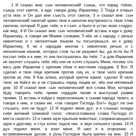
1 И сказал мне: сын человеческий! съешь, что перед тобою,
съешь этот свиток, и иди, говори дому Израилеву. 2 Тогда я открыл
уста мои, и Он дал мне съесть этот свиток; 3 и сказал мне: сын
человеческий! напитай чрево твое и наполни внутренность твою этим
свитком, который Я даю тебе; и я съел, и было в устах моих сладко,
как мед. 4 И Он сказал мне: сын человеческий! встань и иди к дому
Израилеву, и говори им Моими словами; 5 ибо не к народу с речью
невнятною и с непонятным языком ты посылаешься, но к дому
Израилеву, 6 не к народам многим с невнятною речью и с
непонятным языком, которых слов ты не разумел бы; да если бы Я
послал тебя и к ним, то они послушались бы тебя; 7 а дом Израилев
не захочет слушать тебя; ибо они не хотят слушать Меня, потому что
весь дом Израилев с крепким лбом и жестоким сердцем. 8 Вот, Я
сделал и твое лице крепким против лиц их, и твое чело крепким
против их лба. 9 Как алмаз, который крепче камня, сделал Я чело
твое; не бойся их и не страшись перед лицем их, ибо они мятежный
дом. 10 И сказал мне: сын человеческий! все слова Мои, которые
буду говорить тебе, прими сердцем твоим и выслушай ушами
твоими; 11 встань и пойди к переселенным, к сынам народа твоего, и
говори к ним, и скажи им: «так говорит Господь Бог!» будут ли они
слушать, или не будут. 12 И поднял меня дух; и я слышал позади
себя великий громовой голос: «благословенна слава Господа от
места своего!» 13 и также шум крыльев животных, соприкасающихся
одно к другому, и стук колес подле них, и звук сильного грома. 14 И
дух поднял меня, и взял меня. И шел я в огорчении, с
встревоженным духом; и рука Господня была крепко на мне. 15 И