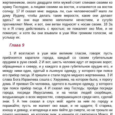
жертвенником, около двадцати пяти мужей стоят спинами своими ко
храму Господню, а лицами своими на восток, и кланяются на восток
солнцу. 17 И сказал мне: видишь ли, сын человеческий? мало ли
дому Иудину, чтобы делать такие мерзости, какие они делают
здесь? но они еще землю наполнили нечестием, и сугубо
прогневляют Меня; и вот, они ветви подносят к носам своим. 18 За
то и Я стану действовать с яростью; не пожалеет око Мое, и не
помилую; и хотя бы они взывали в уши Мои громким голосом, не
услышу их.
Глава 9
1 И возгласил в уши мои великим гласом, говоря: пусть
приблизятся каратели города, каждый со своим губительным
орудием в руке своей. 2 И вот, шесть человек идут от верхних ворот,
обращенных к северу, и у каждого в руке губительное орудие его, и
между ними один, одетый в льняную одежду, у которого при поясе
его прибор писца. И пришли и стали подле медного жертвенника. 3 И
слава Бога Израилева сошла с Херувима, на котором была, к порогу
дома. И призвал Он человека, одетого в льняную одежду, у которого
при поясе прибор писца. 4 И сказал ему Господь: пройди посреди
города, посреди Иерусалима, и на челах людей скорбящих,
воздыхающих о всех мерзостях, совершающихся среди него, сделай
знак. 5 А тем сказал в слух мой: идите за ним по городу и
поражайте; пусть не жалеет око ваше, и не щадите; 6 старика,
юношу и девицу, и младенца и жен бейте до смерти, но не троньте ни
одного человека, на котором знак, и начните от святилища Моего. И