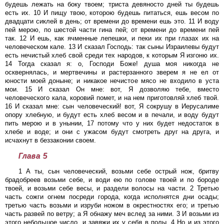
будешь лежать на боку твоем; триста девяносто дней ты будешь
есть их. 10 И пищу твою, которою будешь питаться, ешь весом по
двадцати сиклей в день; от времени до времени ешь это. 11 И воду
пей мерою, по шестой части гина пей; от времени до времени пей
так. 12 И ешь, как ячменные лепешки, и пеки их при глазах их на
человеческом кале. 13 И сказал Господь: так сыны Израилевы будут
есть нечистый хлеб свой среди тех народов, к которым Я изгоню их.
14 Тогда сказал я: о, Господи Боже! душа моя никогда не
осквернялась, и мертвечины и растерзанного зверем я не ел от
юности моей доныне; и никакое нечистое мясо не входило в уста
мои. 15 И сказал Он мне: вот, Я дозволяю тебе, вместо
человеческого кала, коровий помет, и на нем приготовляй хлеб твой.
16 И сказал мне: сын человеческий! вот, Я сокрушу в Иерусалиме
опору хлебную, и будут есть хлеб весом и в печали, и воду будут
пить мерою и в унынии, 17 потому что у них будет недостаток в
хлебе и воде; и они с ужасом будут смотреть друг на друга, и
исчахнут в беззаконии своем.
Глава 5
1 А ты, сын человеческий, возьми себе острый нож, бритву
брадобреев возьми себе, и води ею по голове твоей и по бороде
твоей, и возьми себе весы, и раздели волосы на части. 2 Третью
часть сожги огнем посреди города, когда исполнятся дни осады;
третью часть возьми и изруби ножом в окрестностях его; и третью
часть развей по ветру; а Я обнажу меч вслед за ними. 3 И возьми из
этого небольшое число, и завяжи их у себя в полы. 4 Но и из этого