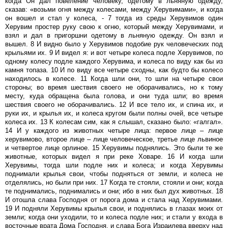
когда Он дал повеление человеку, одетому в льняную одежду,
сказав: «возьми огня между колесами, между Херувимами», и когда
он вошел и стал у колеса, - 7 тогда из среды Херувимов один
Херувим простер руку свою к огню, который между Херувимами, и
взял и дал в пригоршни одетому в льняную одежду. Он взял и
вышел. 8 И видно было у Херувимов подобие рук человеческих под
крыльями их. 9 И видел я: и вот четыре колеса подле Херувимов, по
одному колесу подле каждого Херувима, и колеса по виду как бы из
камня топаза. 10 И по виду все четыре сходны, как будто бы колесо
находилось в колесе. 11 Когда шли они, то шли на четыре свои
стороны; во время шествия своего не оборачивались, но к тому
месту, куда обращена была голова, и они туда шли; во время
шествия своего не оборачивались. 12 И все тело их, и спина их, и
руки их, и крылья их, и колеса кругом были полны очей, все четыре
колеса их. 13 К колесам сим, как я слышал, сказано было: «галгал».
14 И у каждого из животных четыре лица: первое лице – лице
херувимово, второе лице – лице человеческое, третье лице львиное
и четвертое лице орлиное. 15 Херувимы поднялись. Это были те же
животные, которых видел я при реке Ховаре. 16 И когда шли
Херувимы, тогда шли подле них и колеса; и когда Херувимы
поднимали крылья свои, чтобы подняться от земли, и колеса не
отделялись, но были при них. 17 Когда те стояли, стояли и они; когда
те поднимались, поднимались и они; ибо в них был дух животных. 18
И отошла слава Господня от порога дома и стала над Херувимами.
19 И подняли Херувимы крылья свои, и поднялись в глазах моих от
земли; когда они уходили, то и колеса подле них; и стали у входа в
восточные врата Дома Господня, и слава Бога Израилева вверху над