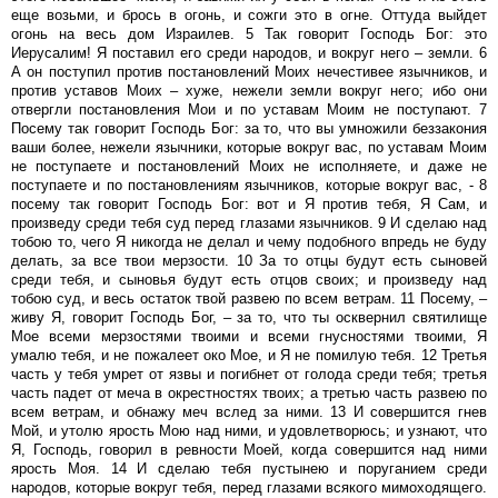
еще возьми, и брось в огонь, и сожги это в огне. Оттуда выйдет
огонь на весь дом Израилев. 5 Так говорит Господь Бог: это
Иерусалим! Я поставил его среди народов, и вокруг него – земли. 6
А он поступил против постановлений Моих нечестивее язычников, и
против уставов Моих – хуже, нежели земли вокруг него; ибо они
отвергли постановления Мои и по уставам Моим не поступают. 7
Посему так говорит Господь Бог: за то, что вы умножили беззакония
ваши более, нежели язычники, которые вокруг вас, по уставам Моим
не поступаете и постановлений Моих не исполняете, и даже не
поступаете и по постановлениям язычников, которые вокруг вас, - 8
посему так говорит Господь Бог: вот и Я против тебя, Я Сам, и
произведу среди тебя суд перед глазами язычников. 9 И сделаю над
тобою то, чего Я никогда не делал и чему подобного впредь не буду
делать, за все твои мерзости. 10 За то отцы будут есть сыновей
среди тебя, и сыновья будут есть отцов своих; и произведу над
тобою суд, и весь остаток твой развею по всем ветрам. 11 Посему, –
живу Я, говорит Господь Бог, – за то, что ты осквернил святилище
Мое всеми мерзостями твоими и всеми гнусностями твоими, Я
умалю тебя, и не пожалеет око Мое, и Я не помилую тебя. 12 Третья
часть у тебя умрет от язвы и погибнет от голода среди тебя; третья
часть падет от меча в окрестностях твоих; а третью часть развею по
всем ветрам, и обнажу меч вслед за ними. 13 И совершится гнев
Мой, и утолю ярость Мою над ними, и удовлетворюсь; и узнают, что
Я, Господь, говорил в ревности Моей, когда совершится над ними
ярость Моя. 14 И сделаю тебя пустынею и поруганием среди
народов, которые вокруг тебя, перед глазами всякого мимоходящего.