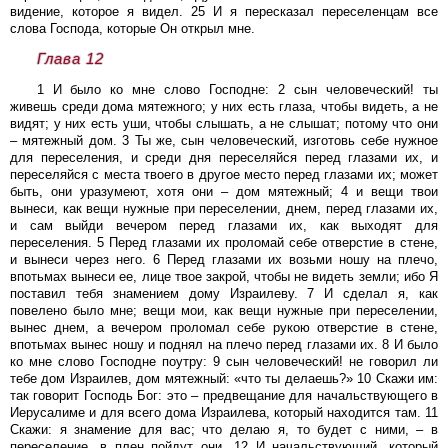
видение, которое я видел. 25 И я пересказал переселенцам все
слова Господа, которые Он открыл мне.
Глава 12
1 И было ко мне слово Господне: 2 сын человеческий! ты
живешь среди дома мятежного; у них есть глаза, чтобы видеть, а не
видят; у них есть уши, чтобы слышать, а не слышат; потому что они
– мятежный дом. 3 Ты же, сын человеческий, изготовь себе нужное
для переселения, и среди дня переселяйся перед глазами их, и
переселяйся с места твоего в другое место перед глазами их; может
быть, они уразумеют, хотя они – дом мятежный; 4 и вещи твои
вынеси, как вещи нужные при переселении, днем, перед глазами их,
и сам выйди вечером перед глазами их, как выходят для
переселения. 5 Перед глазами их проломай себе отверстие в стене,
и вынеси через него. 6 Перед глазами их возьми ношу на плечо,
впотьмах вынеси ее, лице твое закрой, чтобы не видеть земли; ибо Я
поставил тебя знамением дому Израилеву. 7 И сделал я, как
повелено было мне; вещи мои, как вещи нужные при переселении,
вынес днем, а вечером проломал себе рукою отверстие в стене,
впотьмах вынес ношу и поднял на плечо перед глазами их. 8 И было
ко мне слово Господне поутру: 9 сын человеческий! не говорил ли
тебе дом Израилев, дом мятежный: «что ты делаешь?» 10 Скажи им:
так говорит Господь Бог: это – предвещание для начальствующего в
Иерусалиме и для всего дома Израилева, который находится там. 11
Скажи: я знамение для вас; что делаю я, то будет с ними, – в
переселение, в плен пойдут они. 12 И начальствующий, который