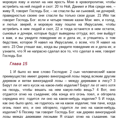
моровую язву и излил на нее ярость Мою в кровопролитии, чтобы
истребить на ней людей и скот: 20 то Ной, Даниил и Иов среди нее, –
живу Я, говорит Господь Бог, – не спасли бы ни сыновей, ни дочерей;
праведностью своею они спасли бы только свои души. 21 Ибо так
говорит Господь Бог: если и четыре тяжкие казни Мои: меч, и голод,
и лютых зверей, и моровую язву пошлю на Иерусалим, чтобы
истребить в нем людей и скот, 22 и тогда останется в нем остаток,
сыновья и дочери, которые будут выведены оттуда; вот, они выйдут
к вам, и вы увидите поведение их и дела их, и утешитесь о том
бедствии, которое Я навел на Иерусалим, о всем, что Я навел на
него. 23 Они утешат вас, когда вы увидите поведение их и дела их; и
узнаете, что Я не напрасно сделал все то, что сделал в нем, говорит
Господь Бог.
Глава 15
1 И было ко мне слово Господне: 2 сын человеческий! какое
преимущество имеет дерево виноградной лозы перед всяким другим
деревом и ветви виноградной лозы – между деревами в лесу? 3
Берут ли от него кусок на какое-либо изделие? Берут ли от него хотя
на гвоздь, чтобы вешать на нем какую-либо вещь? 4 Вот, оно
отдается огню на съедение; оба конца его огонь поел, и обгорела
середина его: годится ли оно на какое-нибудь изделие? 5 И тогда,
как оно было цело, не годилось ни на какое изделие; тем паче, когда
огонь поел его, и оно обгорело, годится ли оно на какое-нибудь
изделие? 6 Посему так говорит Господь Бог: как дерево виноградной
лозы между деревами лесными Я отдал огню на съедение, так