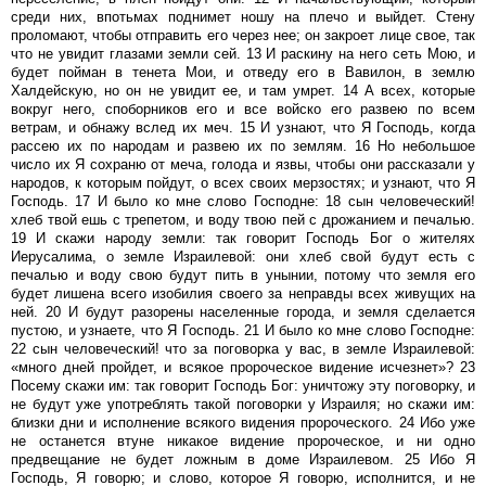
среди них, впотьмах поднимет ношу на плечо и выйдет. Стену
проломают, чтобы отправить его через нее; он закроет лице свое, так
что не увидит глазами земли сей. 13 И раскину на него сеть Мою, и
будет пойман в тенета Мои, и отведу его в Вавилон, в землю
Халдейскую, но он не увидит ее, и там умрет. 14 А всех, которые
вокруг него, споборников его и все войско его развею по всем
ветрам, и обнажу вслед их меч. 15 И узнают, что Я Господь, когда
рассею их по народам и развею их по землям. 16 Но небольшое
число их Я сохраню от меча, голода и язвы, чтобы они рассказали у
народов, к которым пойдут, о всех своих мерзостях; и узнают, что Я
Господь. 17 И было ко мне слово Господне: 18 сын человеческий!
хлеб твой ешь с трепетом, и воду твою пей с дрожанием и печалью.
19 И скажи народу земли: так говорит Господь Бог о жителях
Иерусалима, о земле Израилевой: они хлеб свой будут есть с
печалью и воду свою будут пить в унынии, потому что земля его
будет лишена всего изобилия своего за неправды всех живущих на
ней. 20 И будут разорены населенные города, и земля сделается
пустою, и узнаете, что Я Господь. 21 И было ко мне слово Господне:
22 сын человеческий! что за поговорка у вас, в земле Израилевой:
«много дней пройдет, и всякое пророческое видение исчезнет»? 23
Посему скажи им: так говорит Господь Бог: уничтожу эту поговорку, и
не будут уже употреблять такой поговорки у Израиля; но скажи им:
близки дни и исполнение всякого видения пророческого. 24 Ибо уже
не останется втуне никакое видение пророческое, и ни одно
предвещание не будет ложным в доме Израилевом. 25 Ибо Я
Господь, Я говорю; и слово, которое Я говорю, исполнится, и не