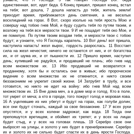
единственная, вот, идет беда. 6 Конец пришел, пришел конец, встал
на тебя; вот дошла, 7 дошла напасть до тебя, житель земли!
приходит время, приближается день смятения, а не веселых
восклицаний на горах. 8 Вот, скоро изолью на тебя ярость Мою и
совершу над тобою гнев Мой, и буду судить тебя по путям твоим, и
возложу на тебя все мерзости твои. 9 И не пощадит тебя око Мое, и
не помилую. По путям твоим воздам тебе, и мерзости твои с тобою
будут; и узнаете, что Я Господь каратель. 10 Вот день! вот пришла,
наступила напасть! жезл вырос, гордость разрослась. 11 Восстает
сила на жезл нечестия; ничего не останется от них, и от богатства
их, и от шума их, и от пышности их. 12 Пришло время, наступил
день; купивший не радуйся, и продавший не плачь; ибо гнев над
всем множеством их. 13 Ибо продавший не возвратится к
проданному, хотя бы и остались они в живых; ибо пророческое
видение о всем множестве их не отменится, и никто своим
беззаконием не укрепит своей жизни. 14 Затрубят в трубу, и все
готовится, но никто не идет на войну: ибо гнев Мой над всем
множеством их. 15 Вне дома меч, а в доме мор и голод. Кто в поле,
тот умрет от меча; а кто в городе, того пожрут голод и моровая язва.
16 А уцелевшие из них убегут и будут на горах, как голуби долин;
все они будут стонать, каждый за свое беззаконие. 17 У всех руки
опустятся, и у всех колени задрожат, как вода. 18 Тогда они
препояшутся вретищем, и обоймет их трепет; и у всех на лицах
будет стыд, и у всех на головах плешь. 19 Серебро свое они
выбросят на улицы, и золото у них будет в пренебрежении. Серебро
их и золото их не сильно будет спасти их в день ярости Господа.