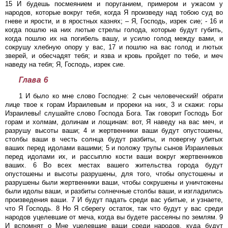
15 И будешь посмеянием и поруганием, примером и ужасом у
народов, которые вокруг тебя, когда Я произведу над тобою суд во
гневе и ярости, и в яростных казнях; – Я, Господь, изрек сие; - 16 и
когда пошлю на них лютые стрелы голода, которые будут губить,
когда пошлю их на погибель вашу, и усилю голод между вами, и
сокрушу хлебную опору у вас, 17 и пошлю на вас голод и лютых
зверей, и обесчадят тебя; и язва и кровь пройдет по тебе, и меч
наведу на тебя; Я, Господь, изрек сие.
Глава 6
1 И было ко мне слово Господне: 2 сын человеческий! обрати
лице твое к горам Израилевым и прореки на них, 3 и скажи: горы
Израилевы! слушайте слово Господа Бога. Так говорит Господь Бог
горам и холмам, долинам и лощинам: вот, Я наведу на вас меч, и
разрушу высоты ваши; 4 и жертвенники ваши будут опустошены,
столбы ваши в честь солнца будут разбиты, и повергну убитых
ваших перед идолами вашими; 5 и положу трупы сынов Израилевых
перед идолами их, и рассыплю кости ваши вокруг жертвенников
ваших. 6 Во всех местах вашего жительства города будут
опустошены и высоты разрушены, для того, чтобы опустошены и
разрушены были жертвенники ваши, чтобы сокрушены и уничтожены
были идолы ваши, и разбиты солнечные столбы ваши, и изгладились
произведения ваши. 7 И будут падать среди вас убитые, и узнаете,
что Я Господь. 8 Но Я сберегу остаток, так что будут у вас среди
народов уцелевшие от меча, когда вы будете рассеяны по землям. 9
И вспомнят о Мне уцелевшие ваши среди народов, куда будут