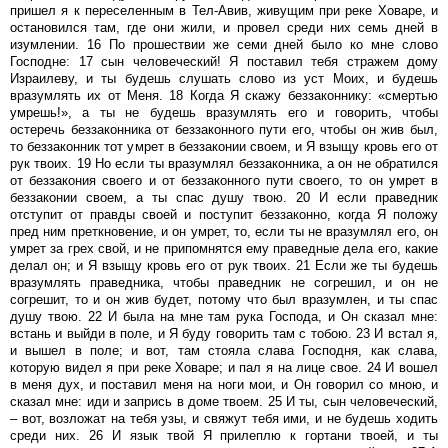
пришел я к переселенным в Тел-Авив, живущим при реке Ховаре, и
остановился там, где они жили, и провел среди них семь дней в
изумлении. 16 По прошествии же семи дней было ко мне слово
Господне: 17 сын человеческий! Я поставил тебя стражем дому
Израилеву, и ты будешь слушать слово из уст Моих, и будешь
вразумлять их от Меня. 18 Когда Я скажу беззаконнику: «смертью
умрешь!», а ты не будешь вразумлять его и говорить, чтобы
остеречь беззаконника от беззаконного пути его, чтобы он жив был,
то беззаконник тот умрет в беззаконии своем, и Я взыщу кровь его от
рук твоих. 19 Но если ты вразумлял беззаконника, а он не обратился
от беззакония своего и от беззаконного пути своего, то он умрет в
беззаконии своем, а ты спас душу твою. 20 И если праведник
отступит от правды своей и поступит беззаконно, когда Я положу
пред ним преткновение, и он умрет, то, если ты не вразумлял его, он
умрет за грех свой, и не припомнятся ему праведные дела его, какие
делал он; и Я взыщу кровь его от рук твоих. 21 Если же ты будешь
вразумлять праведника, чтобы праведник не согрешил, и он не
согрешит, то и он жив будет, потому что был вразумлен, и ты спас
душу твою. 22 И была на мне там рука Господа, и Он сказал мне:
встань и выйди в поле, и Я буду говорить там с тобою. 23 И встал я,
и вышел в поле; и вот, там стояла слава Господня, как слава,
которую видел я при реке Ховаре; и пал я на лице свое. 24 И вошел
в меня дух, и поставил меня на ноги мои, и Он говорил со мною, и
сказал мне: иди и запрись в доме твоем. 25 И ты, сын человеческий,
– вот, возложат на тебя узы, и свяжут тебя ими, и не будешь ходить
среди них. 26 И язык твой Я прилеплю к гортани твоей, и ты