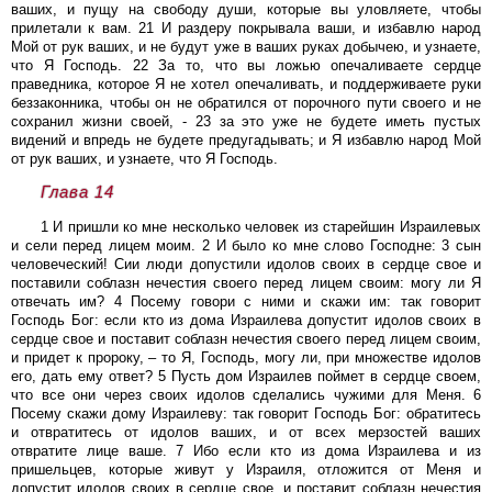
ваших, и пущу на свободу души, которые вы уловляете, чтобы
прилетали к вам. 21 И раздеру покрывала ваши, и избавлю народ
Мой от рук ваших, и не будут уже в ваших руках добычею, и узнаете,
что Я Господь. 22 За то, что вы ложью опечаливаете сердце
праведника, которое Я не хотел опечаливать, и поддерживаете руки
беззаконника, чтобы он не обратился от порочного пути своего и не
сохранил жизни своей, - 23 за это уже не будете иметь пустых
видений и впредь не будете предугадывать; и Я избавлю народ Мой
от рук ваших, и узнаете, что Я Господь.
Глава 14
1 И пришли ко мне несколько человек из старейшин Израилевых
и сели перед лицем моим. 2 И было ко мне слово Господне: 3 сын
человеческий! Сии люди допустили идолов своих в сердце свое и
поставили соблазн нечестия своего перед лицем своим: могу ли Я
отвечать им? 4 Посему говори с ними и скажи им: так говорит
Господь Бог: если кто из дома Израилева допустит идолов своих в
сердце свое и поставит соблазн нечестия своего перед лицем своим,
и придет к пророку, – то Я, Господь, могу ли, при множестве идолов
его, дать ему ответ? 5 Пусть дом Израилев поймет в сердце своем,
что все они через своих идолов сделались чужими для Меня. 6
Посему скажи дому Израилеву: так говорит Господь Бог: обратитесь
и отвратитесь от идолов ваших, и от всех мерзостей ваших
отвратите лице ваше. 7 Ибо если кто из дома Израилева и из
пришельцев, которые живут у Израиля, отложится от Меня и
допустит идолов своих в сердце свое, и поставит соблазн нечестия