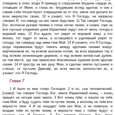
отведены в плен, когда Я приведу в сокрушение блудное сердце их,
отпавшее от Меня, и глаза их, блудившие вслед идолов; и они к
самим себе почувствуют отвращение за то зло, какое они делали во
всех мерзостях своих; 10 и узнают, что Я Господь; не напрасно
говорил Я, что наведу на них такое бедствие. 11 Так говорит Господь
Бог: всплесни руками твоими и топни ногою твоею, и скажи: горе за
все гнусные злодеяния дома Израилева! падут они от меча, голода и
моровой язвы. 12 Кто вдали, тот умрет от моровой язвы; а кто
близко, тот падет от меча; а оставшийся и уцелевший умрет от
голода; так совершу над ними гнев Мой. 13 И узнаете, что Я Господь,
когда пораженные будут лежать между идолами своими вокруг
жертвенников их, на всяком высоком холме, на всех вершинах гор и
под всяким зеленеющим деревом, и под всяким ветвистым дубом,
на том месте, где они приносили благовонные курения всем идолам
своим. 14 И простру на них руку Мою, и сделаю землю пустынею и
степью, от пустыни Дивлаф, во всех местах жительства их, и
узнают, что Я Господь.
Глава 7
1 И было ко мне слово Господне: 2 и ты, сын человеческий,
[скажи]: так говорит Господь Бог; земле Израилевой конец, – конец
пришел на четыре края земли. 3 Вот конец тебе; и пошлю на тебя
гнев Мой, и буду судить тебя по путям твоим, и возложу на тебя все
мерзости твои. 4 И не пощадит тебя око Мое, и не помилую, и
воздам тебе по путям твоим, и мерзости твои с тобою будут, и
узнаете, что Я Господь. 5 Так говорит Господь Бог: беда