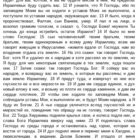
будет для вас котлом, и вы не будете мясом в нем; на пределах
Израилевых буду судить вас. 12 И узнаете, что Я Господь; ибо по
заповедям Моим вы не ходили и уставов Моих не выполняли, а
поступали по уставам народов, окружающих вас. 13 И было, когда я
пророчествовал, Фалтия, сын Ванеев, умер. И пал я на лице, и
возопил громким голосом, и сказал: о, Господи Боже! неужели Ты
хочешь до конца истребить остаток Израиля? 14 И было ко мне
слово Господне: 15 сын человеческий! твоим братьям, твоим
братьям, твоим единокровным и всему дому Израилеву, всем им
говорят живущие в Иерусалиме: «живите вдали от Господа; нам во
владение отдана эта земля». 16 На это скажи: так говорит Господь
Бог: хотя Я и удалил их к народам и хотя рассеял их по землям, но
Я буду для них некоторым святилищем в тех землях, куда пошли
они. 17 Затем скажи: так говорит Господь Бог: Я соберу вас из
народов, и возвращу вас из земель, в которые вы рассеяны; и дам
вам землю Израилеву. 18 И придут туда, и извергнут из нее все
гнусности ее и все мерзости ее. 19 И дам им сердце единое, и дух
новый вложу в них, и возьму из плоти их сердце каменное, и дам им
сердце плотяное, 20 чтобы они ходили по заповедям Моим, и
соблюдали уставы Мои, и выполняли их; и будут Моим народом, а Я
буду их Богом. 21 А чье сердце увлечется вслед гнусностей их и
мерзостей их, поведение тех обращу на их голову, говорит Господь
Бог. 22 Тогда Херувимы подняли крылья свои, и колеса подле них; и
слава Бога Израилева вверху над ними. 23 И поднялась слава
Господа из среды города и остановилась над горою, которая на
восток от города. 24 И дух поднял меня и перенес меня в Халдею, к
переселенцам, в видении, Духом Божиим. И отошло от меня