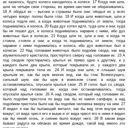
их казалось, будто колесо находилось в колесе. 17 Когда они шли,
шли на четыре свои стороны; во время шествия не оборачивались.
18 А ободья их – высоки и страшны были они; ободья их у всех
четырех вокруг полны были глаз. 19 И когда шли животные, шли и
колеса подле них; а когда животные поднимались от земли, тогда
поднимались и колеса. 20 Куда дух хотел идти, туда шли и они; куда
бы ни пошел дух, и колеса поднимались наравне с ними, ибо дух
животных был в колесах. 21 Когда шли те, шли и они; и когда те
стояли, стояли и они; и когда те поднимались от земли, тогда
наравне с ними поднимались и колеса, ибо дух животных был в
колесах. 22 Над головами животных было подобие свода, как вид
изумительного кристалла, простертого сверху над головами их. 23 А
под сводом простирались крылья их прямо одно к другому, и у
каждого были два крыла, которые покрывали их, у каждого два
крыла покрывали тела их. 24 И когда они шли, я слышал шум
крыльев их, как бы шум многих вод, как бы глас Всемогущего,
сильный шум, как бы шум в воинском стане; а когда они
останавливались, опускали крылья свои. 25 И голос был со свода,
который над головами их; когда они останавливались, тогда
опускали крылья свои. 26 А над сводом, который над головами их,
было подобие престола по виду как бы из камня сапфира; а над
подобием престола было как бы подобие человека вверху на нем. 27
И видел я как бы пылающий металл, как бы вид огня внутри него
вокруг; от вида чресл его и выше и от вида чресл его и ниже я видел
как бы некий огонь, и сияние было вокруг него. 28 В каком виде
бывает радуга на облаках во время дождя, такой вид имело это