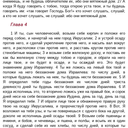
онемеешь, и не будешь обличителем их, ибо они мятежный дом. 27 А
когда Я буду говорить с тобою, тогда открою уста твои, и ты будешь
говорить им: «так говорит Господь Бог!» кто хочет слушать, слушай;
а кто не хочет слушать, не слушай: ибо они мятежный дом.
Глава 4
1 И ты, сын человеческий, возьми себе кирпич и положи его
перед собою, и начертай на нем город Иерусалим; 2 и устрой осаду
против него, и сделай укрепление против него, и насыпь вал вокруг
него, и расположи стан против него, и расставь кругом против него
стенобитные машины; 3 и возьми себе железную доску, и поставь ее
как бы железную стену между тобою и городом, и обрати на него
лице твое, и он будет в осаде, и ты осаждай его. Это будет
знамением дому Израилеву. 4 Ты же ложись на левый бок твой и
положи на него беззаконие дома Израилева: по числу дней, в
которые будешь лежать на нем, ты будешь нести беззаконие их. 5 И
Я определил тебе годы беззакония их числом дней: триста
девяносто дней ты будешь нести беззаконие дома Израилева. 6 И
когда исполнишь это, то вторично ложись уже на правый бок, и сорок
дней неси на себе беззаконие дома Иудина, день за год, день за год
Я определил тебе. 7 И обрати лице твое и обнаженную правую руку
твою на осаду Иерусалима, и пророчествуй против него. 8 Вот, Я
возложил на тебя узы, и ты не повернешься с одного бока на другой,
доколе не исполнишь дней осады твоей. 9 Возьми себе пшеницы и
ячменя, и бобов, и чечевицы, и пшена, и полбы, и всыпь их в один
сосуд, и сделай себе из них хлебы, по числу дней, в которые ты