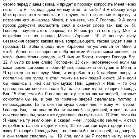
своего перед лицем своим, и придет к пророку вопросить Меня через
него, – то Я, Господь, дам ли ему ответ от Себя? 8 Я обращу лице
Мое против того человека и сокрушу его в знамение и притчу, и
истреблю его из народа Моего, и узнаете, что Я Господь. 9 А если
пророк допустит обольстить себя и скажет слово так, как бы Я,
Господь, научил этого пророка, то Я простру на него руку Мою и
истреблю его из народа Моего, Израиля. 10 И понесут вину
беззакония своего: какова вина вопрошающего, такова будет вина и
пророка, 11 чтобы впредь дом Израилев не уклонялся от Меня и
чтобы более не оскверняли себя всякими беззакониями своими, но
чтобы были Моим народом, и Я был их Богом, говорит Господь Бог.
12 И было ко мне слово Господне: 13 сын человеческий! если бы
какая земля согрешила предо Мною, вероломно отступив от Меня, и
Я простер на нее руку Мою, и истребил в ней хлебную опору, и
послал на нее голод, и стал губить на ней людей и скот; 14 и если
бы нашлись в ней сии три мужа: Ной, Даниил и Иов, – то они
праведностью своею спасли бы только свои души, говорит Господь
Бог. 15 Или, если бы Я послал на эту землю лютых зверей, которые
осиротили бы ее, и она по причине зверей сделалась пустою и
непроходимою: 16 то сии три мужа среди нее, – живу Я, говорит
Господь Бог, – не спасли бы ни сыновей, ни дочерей, а они, только
они спаслись бы, земля же сделалась бы пустынею. 17 Или, если бы
Я навел на ту землю меч и сказал: «меч, пройди по земле!», и стал
истреблять на ней людей и скот, 18 то сии три мужа среди нее, –
живу Я, говорит Господь Бог, – не спасли бы ни сыновей, ни дочерей,
а они только спаслись бы. 19 Или, если бы Я послал на ту землю