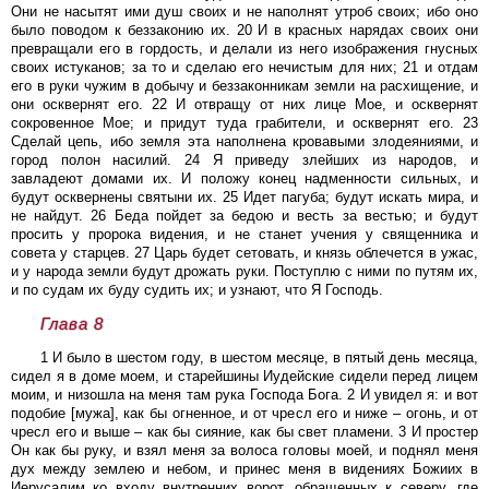
Они не насытят ими душ своих и не наполнят утроб своих; ибо оно
было поводом к беззаконию их. 20 И в красных нарядах своих они
превращали его в гордость, и делали из него изображения гнусных
своих истуканов; за то и сделаю его нечистым для них; 21 и отдам
его в руки чужим в добычу и беззаконникам земли на расхищение, и
они осквернят его. 22 И отвращу от них лице Мое, и осквернят
сокровенное Мое; и придут туда грабители, и осквернят его. 23
Сделай цепь, ибо земля эта наполнена кровавыми злодеяниями, и
город полон насилий. 24 Я приведу злейших из народов, и
завладеют домами их. И положу конец надменности сильных, и
будут осквернены святыни их. 25 Идет пагуба; будут искать мира, и
не найдут. 26 Беда пойдет за бедою и весть за вестью; и будут
просить у пророка видения, и не станет учения у священника и
совета у старцев. 27 Царь будет сетовать, и князь облечется в ужас,
и у народа земли будут дрожать руки. Поступлю с ними по путям их,
и по судам их буду судить их; и узнают, что Я Господь.
Глава 8
1 И было в шестом году, в шестом месяце, в пятый день месяца,
сидел я в доме моем, и старейшины Иудейские сидели перед лицем
моим, и низошла на меня там рука Господа Бога. 2 И увидел я: и вот
подобие [мужа], как бы огненное, и от чресл его и ниже – огонь, и от
чресл его и выше – как бы сияние, как бы свет пламени. 3 И простер
Он как бы руку, и взял меня за волоса головы моей, и поднял меня
дух между землею и небом, и принес меня в видениях Божиих в
Иерусалим ко входу внутренних ворот, обращенных к северу, где