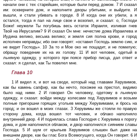
начали они с тех старейшин, которые были перед домом. 7 И сказал
им: оскверните дом, и наполните дворы убитыми, и выйдите. И
вышли, и стали убивать в городе. 8 И когда они их убили, а я
остался, тогда я пал на лице свое и возопил, и сказал: о, Господи
Боже! неужели Ты погубишь весь остаток Израиля, изливая гнев
Твой на Иерусалим? 9 И сказал Он мне: нечестие дома Израилева и
Иудина велико, весьма велико; и земля сия полна крови, и город
исполнен неправды; ибо они говорят: «оставил Господь землю сию, и
не видит Господь». 10 За то и Мое око не пощадит, и не помилую;
обращу поведение их на их голову. 11 И вот человек, одетый в
льняную одежду, у которого при поясе прибор писца, дал ответ и
сказал: я сделал, как Ты повелел мне.
Глава 10
1 И видел я, и вот на своде, который над главами Херувимов,
как бы камень сапфир, как бы нечто, похожее на престол, видимо
было над ними. 2 И говорил Он человеку, одетому в льняную
одежду, и сказал: войди между колесами под Херувимов и возьми
полные пригоршни горящих угольев между Херувимами, и брось на
город; и он вошел в моих глазах. 3 Херувимы же стояли по правую
сторону дома, когда вошел тот человек, и облако наполняло
внутренний двор. 4 И поднялась слава Господня с Херувима к порогу
дома, и дом наполнился облаком, и двор наполнился сиянием славы
Господа. 5 И шум от крыльев Херувимов слышен был даже на
внешнем дворе, как бы глас Бога Всемогущего, когда Он говорит. 6 И