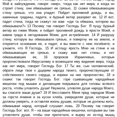
Мой в заблуждение, говоря: «мир», тогда как нет мира; и когда он
строит стену, они обмазывают ее грязью, 11 скажи обмазывающим
стену грязью, что она упадет. Пойдет проливной дождь, и вы,
каменные градины, падете, и бурный ветер разорвет ее. 12 И вот,
падет стена; тогда не скажут ли вам: «где та обмазка, которою вы
обмазывали?» 13 Посему так говорит Господь Бог: Я пущу бурный
ветер во гневе Моем, и пойдет проливной дождь в ярости Моей, и
камни града в негодовании Моем, для истребления. 14 И разрушу
стену, которую вы обмазывали грязью, и повергну ее на землю, и
откроется основание ее, и падет, и вы вместе с нею погибнете; и
узнаете, что Я Господь. 15 И истощу ярость Мою на стене и на
обмазывающих ее грязью, и скажу вам: нет стены, и нет
обмазывавших ее, 16 пророков Израилевых, которые
пророчествовали Иерусалиму и возвещали ему видения мира, тогда
как нет мира, говорит Господь Бог. 17 Ты же, сын человеческий,
обрати лице твое к дщерям народа твоего, пророчествующим от
собственного своего сердца, и изреки на них пророчество, 18 и
скажи: так говорит Господь Бог: горе сшивающим чародейные
мешочки под мышки и делающим покрывала для головы всякого
роста, чтобы уловлять души! Неужели, уловляя души народа Моего,
вы спасете ваши души? 19 И бесславите Меня пред народом Моим
за горсти ячменя и за куски хлеба, умерщвляя души, которые не
должны умереть, и оставляя жизнь душам, которые не должны жить,
обманывая народ, который слушает ложь. 20 Посему так говорит
Господь Бог: вот, Я – на ваши чародейные мешочки, которыми вы там
уловляете души, чтобы они прилетали, и вырву их из-под мышц