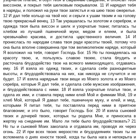
виссоном, и покрыл тебя шелковым покрывалом. 11 И нарядил тебя
в наряды, и положил на руки твои запястья и на шею твою ожерелье.
12 И дал тебе кольцо на твой нос и серьги к ушам твоим и на голову
твою прекрасный венец. 13 Так украшалась ты золотом и серебром, и
одежда твоя была виссон и шелк и узорчатые ткани; питалась ты
хлебом из лучшей пшеничной муки, медом и елеем, и была
чрезвычайно красива, и достигла царственного величия. 14 И
пронеслась по народам слава твоя ради красоты твоей, потому что
она была вполне совершенна при том великолепном наряде, который
Я возложил на тебя, говорит Господь Бог. 15 Но ты понадеялась на
красоту твою, и, пользуясь славою твоею, стала блудить и
расточала блудодейство твое на всякого мимоходящего, отдаваясь
ему. 16 И взяла из одежд твоих, и сделала себе разноцветные
высоты, и блудодействовала на них, как никогда не случится и не
будет. 17 И взяла нарядные твои вещи из Моего золота и из Моего
серебра, которые Я дал тебе, и сделала себе мужские изображения,
и блудодействовала с ними. 18 И взяла узорчатые платья твои, и
одела их ими, и ставила перед ними елей Мой и фимиам Мой, 19 и
хлеб Мой, который Я давал тебе, пшеничную муку, и елей, и мед,
которыми Я питал тебя, ты поставляла перед ними в приятное
благовоние; и это было, говорит Господь Бог. 20 И взяла сыновей
твоих и дочерей твоих, которых ты родила Мне, и приносила в
жертву на снедение им. Мало ли тебе было блудодействовать? 21
Но ты и сыновей Моих заколала и отдавала им, проводя их через
огонь. 22 И при всех твоих мерзостях и блудодеяниях твоих ты не
вспомнила о днях юности твоей, когда ты была нага и непокрыта и