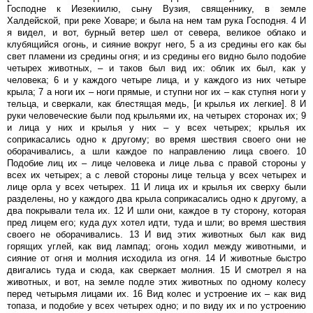
Господне к Иезекиилю, сыну Вузия, священнику, в земле
Халдейской, при реке Ховаре; и была на нем там рука Господня. 4 И
я видел, и вот, бурный ветер шел от севера, великое облако и
клубящийся огонь, и сияние вокруг него, 5 а из средины его как бы
свет пламени из средины огня; и из средины его видно было подобие
четырех животных, – и таков был вид их: облик их был, как у
человека; 6 и у каждого четыре лица, и у каждого из них четыре
крыла; 7 а ноги их – ноги прямые, и ступни ног их – как ступня ноги у
тельца, и сверкали, как блестящая медь, [и крылья их легкие]. 8 И
руки человеческие были под крыльями их, на четырех сторонах их; 9
и лица у них и крылья у них – у всех четырех; крылья их
соприкасались одно к другому; во время шествия своего они не
оборачивались, а шли каждое по направлению лица своего. 10
Подобие лиц их – лице человека и лице льва с правой стороны у
всех их четырех; а с левой стороны лице тельца у всех четырех и
лице орла у всех четырех. 11 И лица их и крылья их сверху были
разделены, но у каждого два крыла соприкасались одно к другому, а
два покрывали тела их. 12 И шли они, каждое в ту сторону, которая
пред лицем его; куда дух хотел идти, туда и шли; во время шествия
своего не оборачивались. 13 И вид этих животных был как вид
горящих углей, как вид лампад; огонь ходил между животными, и
сияние от огня и молния исходила из огня. 14 И животные быстро
двигались туда и сюда, как сверкает молния. 15 И смотрел я на
животных, и вот, на земле подле этих животных по одному колесу
перед четырьмя лицами их. 16 Вид колес и устроение их – как вид
топаза, и подобие у всех четырех одно; и по виду их и по устроению