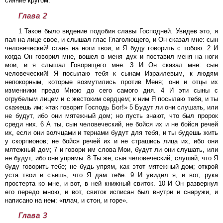
сияние кругом.
Глава 2
1 Такое было видение подобия славы Господней. Увидев это, я
пал на лице свое, и слышал глас Глаголющего, и Он сказал мне: сын
человеческий! стань на ноги твои, и Я буду говорить с тобою. 2 И
когда Он говорил мне, вошел в меня дух и поставил меня на ноги
мои, и я слышал Говорящего мне. 3 И Он сказал мне: сын
человеческий! Я посылаю тебя к сынам Израилевым, к людям
непокорным, которые возмутились против Меня; они и отцы их
изменники предо Мною до сего самого дня. 4 И эти сыны с
огрубелым лицем и с жестоким сердцем; к ним Я посылаю тебя, и ты
скажешь им: «так говорит Господь Бог!» 5 Будут ли они слушать, или
не будут, ибо они мятежный дом; но пусть знают, что был пророк
среди них. 6 А ты, сын человеческий, не бойся их и не бойся речей
их, если они волчцами и тернами будут для тебя, и ты будешь жить
у скорпионов; не бойся речей их и не страшись лица их, ибо они
мятежный дом; 7 и говори им слова Мои, будут ли они слушать, или
не будут, ибо они упрямы. 8 Ты же, сын человеческий, слушай, что Я
буду говорить тебе; не будь упрям, как этот мятежный дом; открой
уста твои и съешь, что Я дам тебе. 9 И увидел я, и вот, рука
простерта ко мне, и вот, в ней книжный свиток. 10 И Он развернул
его передо мною, и вот, свиток исписан был внутри и снаружи, и
написано на нем: «плач, и стон, и горе».
Глава 3