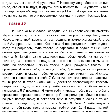
отдам ему и жителей Иерусалима. 7 И обращу лице Мое против них;
из одного огня выйдут, и другой огонь пожрет их, – и узнаете, что Я
Господь, когда обращу против них лице Мое. 8 И сделаю эту землю
пустынею за то, что они вероломно поступали, говорит Господь Бог.
Глава 16
1 И было ко мне слово Господне: 2 сын человеческий! выскажи
Иерусалиму мерзости его 3 и скажи: так говорит Господь Бог дщери
Иерусалима: твой корень и твоя родина в земле Ханаанской; отец
твой Аморрей, и мать твоя Хеттеянка; 4 при рождении твоем, в день,
когда ты родилась, пупа твоего не отрезали, и водою ты не была
омыта для очищения, и солью не была осолена, и пеленами не
повита. 5 Ничей глаз не сжалился над тобою, чтобы из милости к
тебе сделать тебе что-нибудь из этого; но ты выброшена была на
поле, по презрению к жизни твоей, в день рождения твоего. 6 И
проходил Я мимо тебя, и увидел тебя, брошенную на попрание в
кровях твоих, и сказал тебе: «в кровях твоих живи!» Так, Я сказал
тебе: «в кровях твоих живи!» 7 Умножил тебя как полевые растения;
ты выросла и стала большая, и достигла превосходной красоты:
поднялись груди, и волоса у тебя выросли; но ты была нага и
непокрыта. 8 И проходил Я мимо тебя, и увидел тебя, и вот, это было
время твое, время любви; и простер Я воскрилия риз Моих на тебя, и
покрыл наготу твою; и поклялся тебе и вступил в союз с тобою,
говорит Господь Бог, – и ты стала Моею. 9 Омыл Я тебя водою и
смыл с тебя кровь твою и помазал тебя елеем. 10 И надел на тебя
узорчатое платье, и обул тебя в сафьяные сандалии, и опоясал тебя