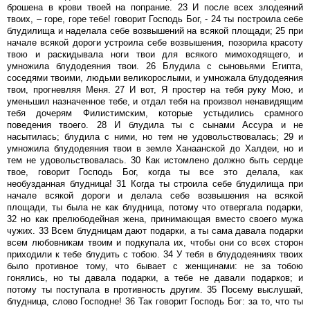
брошена в крови твоей на попрание. 23 И после всех злодеяний
твоих, – горе, горе тебе! говорит Господь Бог, - 24 ты построила себе
блудилища и наделала себе возвышений на всякой площади; 25 при
начале всякой дороги устроила себе возвышения, позорила красоту
твою и раскидывала ноги твои для всякого мимоходящего, и
умножила блудодеяния твои. 26 Блудила с сыновьями Египта,
соседями твоими, людьми великорослыми, и умножала блудодеяния
твои, прогневляя Меня. 27 И вот, Я простер на тебя руку Мою, и
уменьшил назначенное тебе, и отдал тебя на произвол ненавидящим
тебя дочерям Филистимским, которые устыдились срамного
поведения твоего. 28 И блудила ты с сынами Ассура и не
насытилась; блудила с ними, но тем не удовольствовалась; 29 и
умножила блудодеяния твои в земле Ханаанской до Халдеи, но и
тем не удовольствовалась. 30 Как истомлено должно быть сердце
твое, говорит Господь Бог, когда ты все это делала, как
необузданная блудница! 31 Когда ты строила себе блудилища при
начале всякой дороги и делала себе возвышения на всякой
площади, ты была не как блудница, потому что отвергала подарки,
32 но как прелюбодейная жена, принимающая вместо своего мужа
чужих. 33 Всем блудницам дают подарки, а ты сама давала подарки
всем любовникам твоим и подкупала их, чтобы они со всех сторон
приходили к тебе блудить с тобою. 34 У тебя в блудодеяниях твоих
было противное тому, что бывает с женщинами: не за тобою
гонялись, но ты давала подарки, а тебе не давали подарков; и
потому ты поступала в противность другим. 35 Посему выслушай,
блудница, слово Господне! 36 Так говорит Господь Бог: за то, что ты