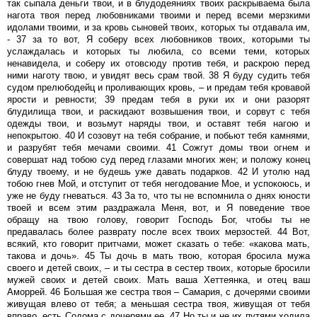
так сыпала деньги твои, и в блудодеяниях твоих раскрываема была
нагота твоя перед любовниками твоими и перед всеми мерзкими
идолами твоими, и за кровь сыновей твоих, которых ты отдавала им,
- 37 за то вот, Я соберу всех любовников твоих, которыми ты
услаждалась и которых ты любила, со всеми теми, которых
ненавидела, и соберу их отовсюду против тебя, и раскрою перед
ними наготу твою, и увидят весь срам твой. 38 Я буду судить тебя
судом прелюбодейц и проливающих кровь, – и предам тебя кровавой
ярости и ревности; 39 предам тебя в руки их и они разорят
блудилища твои, и раскидают возвышения твои, и сорвут с тебя
одежды твои, и возьмут наряды твои, и оставят тебя нагою и
непокрытою. 40 И созовут на тебя собрание, и побьют тебя камнями,
и разрубят тебя мечами своими. 41 Сожгут домы твои огнем и
совершат над тобою суд перед глазами многих жен; и положу конец
блуду твоему, и не будешь уже давать подарков. 42 И утолю над
тобою гнев Мой, и отступит от тебя негодование Мое, и успокоюсь, и
уже не буду гневаться. 43 За то, что ты не вспомнила о днях юности
твоей и всем этим раздражала Меня, вот, и Я поведение твое
обращу на твою голову, говорит Господь Бог, чтобы ты не
предавалась более разврату после всех твоих мерзостей. 44 Вот,
всякий, кто говорит притчами, может сказать о тебе: «какова мать,
такова и дочь». 45 Ты дочь в мать твою, которая бросила мужа
своего и детей своих, – и ты сестра в сестер твоих, которые бросили
мужей своих и детей своих. Мать ваша Хеттеянка, и отец ваш
Аморрей. 46 Большая же сестра твоя – Самария, с дочерями своими
живущая влево от тебя; а меньшая сестра твоя, живущая от тебя
вправо, есть Содома с дочерями ее. 47 Но ты и не их путями ходила