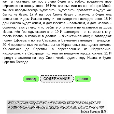
как ты поступал, так поступлено будет и с тобою; воздаяние твое
обратится на голову твою. 16 Ибо, как вы пили на святой горе Моей,
так все народы всегда будут пить, будут пить, проглотят и будут, как
бы их не было. 17 А на горе Сионе будет спасение, и будет она
святынею; и дом Иакова получит во владение наследие свое. 18 И
дом Иакова будет огнем, и дом Иосифа – пламенем, а дом Исавов –
соломою: зажгут его, и истребят его, и никого не останется из дома
Исава: ибо Господь сказал это. 19 И завладеют те, которые к югу,
горою Исава, а которые в долине, – Филистимлянами; и завладеют
полем Ефрема и полем Самарии, а Вениамин завладеет Галаадом.
20 И переселенные из войска сынов Израилевых завладеют землею
Ханаанскою до Сарепты, а переселенные из Иерусалима,
находящиеся в Сефараде, получат во владение города южные. 21 И
придут спасители на гору Сион, чтобы судить гору Исава, и будет
царство Господа.
назад
СОДЕРЖАНИЕ
далее