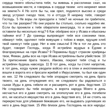
сердца твоего обольстила тебя; ты живешь в расселинах скал, на
возвышенном месте, и говоришь в сердце твоем: «кто низринет меня
на землю?» 4 Но хотя бы ты, как орел, поднялся высоко и среди
звезд устроил гнездо твое, то и оттуда Я низрину тебя, говорит
Господь. 5 Не воры ли приходили к тебе? не ночные ли грабители,
что ты так разорен? Но они украли бы столько, сколько надобно им.
Если бы проникли к тебе обиратели винограда, то и они разве не
оставили бы несколько ягод? 6 Как обобрано все у Исава и обысканы
тайники его! 7 До границы выпроводят тебя все союзники твои,
обманут тебя, одолеют тебя живущие с тобою в мире, ядущие хлеб
твой нанесут тебе удар. Нет в нем смысла! 8 Не в тот ли день это
будет, говорит Господь, когда Я истреблю мудрых в Едоме и
благоразумных на горе Исава? 9 Поражены будут страхом храбрецы
твои, Феман, дабы все на горе Исава истреблены были убийством. 10
За притеснение брата твоего, Иакова, покроет тебя стыд и ты
истреблен будешь навсегда. 11 В тот день, когда ты стоял напротив,
в тот день, когда чужие уводили войско его в плен и иноплеменники
вошли в ворота его и бросали жребий о Иерусалиме, ты был как один
из них. 12 Не следовало бы тебе злорадно смотреть на день брата
твоего, на день отчуждения его; не следовало бы радоваться о
сынах Иуды в день гибели их и расширять рот в день бедствия. 13
Не следовало бы тебе входить в ворота народа Моего в день
несчастья его и даже смотреть на злополучие его в день погибели
его, ни касаться имущества его в день бедствия его, 14 ни стоять на
перекрестках для убивания бежавших его, ни выдавать уцелевших из
него в день бедствия. 15 Ибо близок день Господень на все народы: