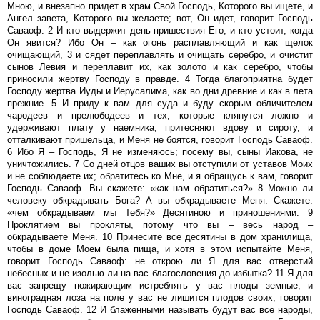
Мною, и внезапно придет в храм Свой Господь, Которого вы ищете, и
Ангел завета, Которого вы желаете; вот, Он идет, говорит Господь
Саваоф. 2 И кто выдержит день пришествия Его, и кто устоит, когда
Он явится? Ибо Он – как огонь расплавляющий и как щелок
очищающий, 3 и сядет переплавлять и очищать серебро, и очистит
сынов Левия и переплавит их, как золото и как серебро, чтобы
приносили жертву Господу в правде. 4 Тогда благоприятна будет
Господу жертва Иуды и Иерусалима, как во дни древние и как в лета
прежние. 5 И приду к вам для суда и буду скорым обличителем
чародеев и прелюбодеев и тех, которые клянутся ложно и
удерживают плату у наемника, притесняют вдову и сироту, и
отталкивают пришельца, и Меня не боятся, говорит Господь Саваоф.
6 Ибо Я – Господь, Я не изменяюсь; посему вы, сыны Иакова, не
уничтожились. 7 Со дней отцов ваших вы отступили от уставов Моих
и не соблюдаете их; обратитесь ко Мне, и я обращусь к вам, говорит
Господь Саваоф. Вы скажете: «как нам обратиться?» 8 Можно ли
человеку обкрадывать Бога? А вы обкрадываете Меня. Скажете:
«чем обкрадываем мы Тебя?» Десятиною и приношениями. 9
Проклятием вы прокляты, потому что вы – весь народ –
обкрадываете Меня. 10 Принесите все десятины в дом хранилища,
чтобы в доме Моем была пища, и хотя в этом испытайте Меня,
говорит Господь Саваоф: не открою ли Я для вас отверстий
небесных и не изолью ли на вас благословения до избытка? 11 Я для
вас запрещу пожирающим истреблять у вас плоды земные, и
виноградная лоза на поле у вас не лишится плодов своих, говорит
Господь Саваоф. 12 И блаженными называть будут вас все народы,