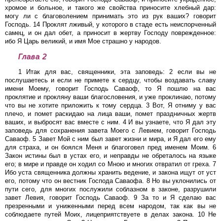
хромое и больное, и такого же свойства приносите хлебный дар:
могу ли с благоволением принимать это из рук ваших? говорит
Господь. 14 Проклят лживый, у которого в стаде есть неиспорченный
самец, и он дал обет, а приносит в жертву Господу поврежденное:
ибо Я Царь великий, и имя Мое страшно у народов.
Глава 2
1 Итак для вас, священники, эта заповедь: 2 если вы не
послушаетесь и если не примете к сердцу, чтобы воздавать славу
имени Моему, говорит Господь Саваоф, то Я пошлю на вас
проклятие и прокляну ваши благословения, и уже проклинаю, потому
что вы не хотите приложить к тому сердца. 3 Вот, Я отниму у вас
плечо, и помет раскидаю на лица ваши, помет праздничных жертв
ваших, и выбросят вас вместе с ним. 4 И вы узнаете, что Я дал эту
заповедь для сохранения завета Моего с Левием, говорит Господь
Саваоф. 5 Завет Мой с ним был завет жизни и мира, и Я дал его ему
для страха, и он боялся Меня и благоговел пред именем Моим. 6
Закон истины был в устах его, и неправды не обреталось на языке
его; в мире и правде он ходил со Мною и многих отвратил от греха. 7
Ибо уста священника должны хранить ведение, и закона ищут от уст
его, потому что он вестник Господа Саваофа. 8 Но вы уклонились от
пути сего, для многих послужили соблазном в законе, разрушили
завет Левия, говорит Господь Саваоф. 9 За то и Я сделаю вас
презренными и униженными перед всем народом, так как вы не
соблюдаете путей Моих, лицеприятствуете в делах закона. 10 Не