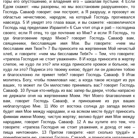
горы его опустошению, и владения его – шакалам пустыни. 4 Если
Едом скажет: «мы разорены, но мы восстановим разрушенное», то
Господь Саваоф говорит: они построят, а Я разрушу, и прозовут их
областью нечестивою, народом, на который Господь прогневался
навсегда. 5 И увидят это глаза ваши, и вы скажете: «возвеличился
Господь над пределами Израиля!» 6 Сын чтит отца и раб – господина
своего; если Я отец, то где почтение ко Мне? и если Я Господь, то
где благоговение предо Мною? говорит Господь Саваоф вам,
священники, бесславящие имя Мое. Вы говорите: «чем мы
бесславим имя Твое?» 7 Вы приносите на жертвенник Мой нечистый
хлеб, и говорите: «чем мы бесславим Тебя?» – Тем, что говорите:
«трапеза Господня не стоит уважения». 8 И когда приносите в жертву
слепое, не худо ли это? или когда приносите хромое и больное, не
худо ли это? Поднеси это твоему князю; будет ли он доволен тобою
и благосклонно ли примет тебя? говорит Господь Саваоф. 9 Итак
молитесь Богу, чтобы помиловал нас; а когда такое исходит из рук
ваших, то может ли Он милостиво принимать вас? говорит Господь
Саваоф. 10 Лучше кто-нибудь из вас запер бы двери, чтобы напрасно
не держали огня на жертвеннике Моем. Нет Моего благоволения к
вам, говорит Господь Саваоф, и приношение из рук ваших
неблагоугодно Мне. 11 Ибо от востока солнца до запада велико
будет имя Мое между народами, и на всяком месте будут приносить
фимиам имени Моему, чистую жертву; велико будет имя Мое между
народами, говорит Господь Саваоф. 12 А вы хулите его тем, что
говорите: «трапеза Господня не стоит уважения, и доход от нее –
пища ничтожная». 13 Притом говорите: «вот сколько труда!» и
пренебрегаете ею, говорит Господь Саваоф, и приносите украденное,