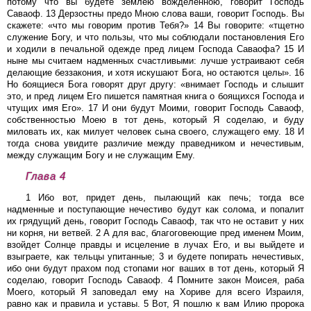
потому что вы будете землею вожделенною, говорит Господь
Саваоф. 13 Дерзостны предо Мною слова ваши, говорит Господь. Вы
скажете: «что мы говорим против Тебя?» 14 Вы говорите: «тщетно
служение Богу, и что пользы, что мы соблюдали постановления Его
и ходили в печальной одежде пред лицем Господа Саваофа? 15 И
ныне мы считаем надменных счастливыми: лучше устраивают себя
делающие беззакония, и хотя искушают Бога, но остаются целы». 16
Но боящиеся Бога говорят друг другу: «внимает Господь и слышит
это, и пред лицем Его пишется памятная книга о боящихся Господа и
чтущих имя Его». 17 И они будут Моими, говорит Господь Саваоф,
собственностью Моею в тот день, который Я соделаю, и буду
миловать их, как милует человек сына своего, служащего ему. 18 И
тогда снова увидите различие между праведником и нечестивым,
между служащим Богу и не служащим Ему.
Глава 4
1 Ибо вот, придет день, пылающий как печь; тогда все
надменные и поступающие нечестиво будут как солома, и попалит
их грядущий день, говорит Господь Саваоф, так что не оставит у них
ни корня, ни ветвей. 2 А для вас, благоговеющие пред именем Моим,
взойдет Солнце правды и исцеление в лучах Его, и вы выйдете и
взыграете, как тельцы упитанные; 3 и будете попирать нечестивых,
ибо они будут прахом под стопами ног ваших в тот день, который Я
соделаю, говорит Господь Саваоф. 4 Помните закон Моисея, раба
Моего, который Я заповедал ему на Хориве для всего Израиля,
равно как и правила и уставы. 5 Вот, Я пошлю к вам Илию пророка