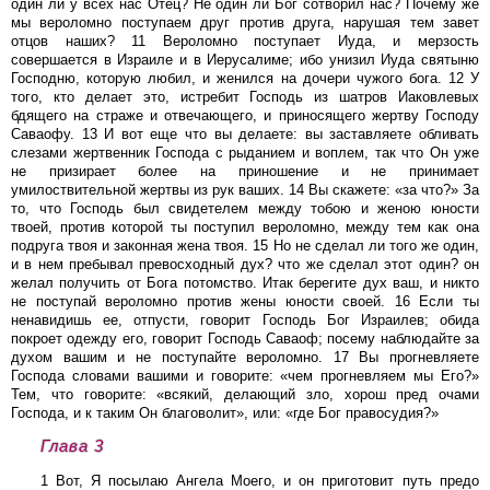
один ли у всех нас Отец? Не один ли Бог сотворил нас? Почему же
мы вероломно поступаем друг против друга, нарушая тем завет
отцов наших? 11 Вероломно поступает Иуда, и мерзость
совершается в Израиле и в Иерусалиме; ибо унизил Иуда святыню
Господню, которую любил, и женился на дочери чужого бога. 12 У
того, кто делает это, истребит Господь из шатров Иаковлевых
бдящего на страже и отвечающего, и приносящего жертву Господу
Саваофу. 13 И вот еще что вы делаете: вы заставляете обливать
слезами жертвенник Господа с рыданием и воплем, так что Он уже
не призирает более на приношение и не принимает
умилоствительной жертвы из рук ваших. 14 Вы скажете: «за что?» За
то, что Господь был свидетелем между тобою и женою юности
твоей, против которой ты поступил вероломно, между тем как она
подруга твоя и законная жена твоя. 15 Но не сделал ли того же один,
и в нем пребывал превосходный дух? что же сделал этот один? он
желал получить от Бога потомство. Итак берегите дух ваш, и никто
не поступай вероломно против жены юности своей. 16 Если ты
ненавидишь ее, отпусти, говорит Господь Бог Израилев; обида
покроет одежду его, говорит Господь Саваоф; посему наблюдайте за
духом вашим и не поступайте вероломно. 17 Вы прогневляете
Господа словами вашими и говорите: «чем прогневляем мы Его?»
Тем, что говорите: «всякий, делающий зло, хорош пред очами
Господа, и к таким Он благоволит», или: «где Бог правосудия?»
Глава 3
1 Вот, Я посылаю Ангела Моего, и он приготовит путь предо