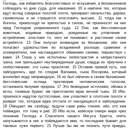
Господь, как избавлять благочестивых от искушения, а беззаконников
соблюдать ко дню суда, для наказания, 10 а наипаче тех, которые
идут вслед скверных похотей плоти, презирают начальства, дерзки,
своевольны и не страшатся злословить высших, 11 тогда как и
Ангелы, превосходя их крепостью и силою, не произносят на них
пред Господом укоризненного суда. 12 Они, как бессловесные
животные, водимые природою, рожденные на уловление и
истребление, злословя то, чего не понимают, в растлении своем
истребятся. 13 Они получат возмездие за беззаконие, ибо они
полагают удовольствие во вседневной роскоши; срамники и
осквернители, они наслаждаются обманами своими, пиршествуя с
вами. 14 Глаза у них исполнены любострастия и непрестанного
греха; они прельщают неутвержденные души; сердце их приучено к
любостяжанию: это сыны проклятия. 15 Оставив прямой путь, они
заблудились, идя по следам Валаама, сына Восорова, который
возлюбил мзду неправедную, 16 но был обличен в своем беззаконии:
бессловесная ослица, проговорив человеческим голосом,
остановила безумие пророка. 17 Это безводные источники, облака и
мглы, гонимые бурею: им приготовлен мрак вечной тьмы. 18 Ибо,
произнося надутое пустословие, они уловляют в плотские похоти и
разврат тех, которые едва отстали от находящихся в заблуждении.
19 Обещают им свободу, будучи сами рабы тления; ибо, кто кем
побежден, тот тому и раб. 20 Ибо если, избегнув скверн мира чрез
познание Господа и Спасителя нашего Иисуса Христа, опять
запутываются в них и побеждаются ими, то последнее бывает для
таковых хуже первого. 21 Лучше бы им не познать пути правды,