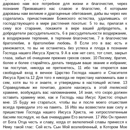
даровано нам все потребное для жизни и благочестия, через
познание Призвавшего нас славою и благостию, 4 которыми
дарованы нам великие и драгоценные обетования, дабы вы через них
соделались причастниками Божеского естества, удалившись от
господствующего в мире растления похотью: 5 то вы, прилагая к
сему все старание, покажите в вере вашей добродетель, в
добродетели рассудительность, 6 в рассудительности воздержание,
в воздержании терпение, в терпении благочестие, 7 в благочестии
братолюбие, в братолюбии любовь. 8 Если это в вас есть и
умножается, то вы не останетесь без успеха и плода в познании
Господа нашего Иисуса Христа. 9 А в ком нет сего, тот слеп, закрыл
глаза, забыл об очищении прежних грехов своих. 10 Посему, братия,
более и более старайтесь делать твердым ваше звание и избрание;
так поступая, никогда не преткнетесь, 11 ибо так откроется вам
свободный вход в вечное Царство Господа нашего и Спасителя
Иисуса Христа.12 Для того я никогда не перестану напоминать вам о
сем, хотя вы то и знаете, и утверждены в настоящей истине. 13
Справедливым же почитаю, доколе нахожусь в этой
телесной
храмине, возбуждать вас напоминанием, 14 зная, что скоро должен
оставить храмину мою, как и Господь наш Иисус Христос открыл
мне. 15 Буду же стараться, чтобы вы и после моего отшествия
всегда приводили это на память. 16 Ибо мы возвестили вам силу и
пришествие Господа нашего Иисуса Христа, не хитросплетенным
басням последуя, но быв очевидцами Его величия. 17 Ибо Он принял
от Бога Отца честь и славу, когда от велелепной славы принесся к
Нему такой глас: Сей есть Сын Мой возлюбленный, в Котором Мое