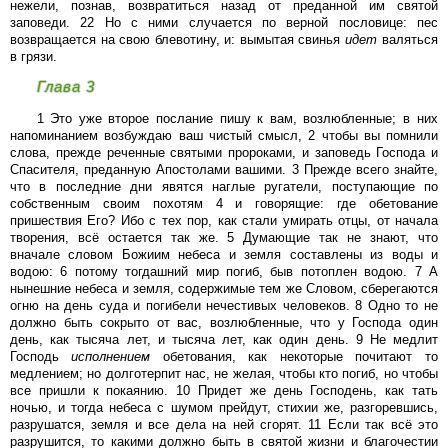
нежели, познав, возвратиться назад от преданной им святой
заповеди. 22 Но с ними случается по верной пословице: пес
возвращается на свою блевотину, и: вымытая свинья
идет
валяться
в грязи.
Глава 3
1 Это уже второе послание пишу к вам, возлюбленные; в них
напоминанием возбуждаю ваш чистый смысл, 2 чтобы вы помнили
слова, прежде реченные святыми пророками, и заповедь Господа и
Спасителя, преданную Апостолами вашими. 3 Прежде всего знайте,
что в последние дни явятся наглые ругатели, поступающие по
собственным своим похотям 4 и говорящие: где обетование
пришествия Его? Ибо с тех пор, как стали умирать отцы, от начала
творения, всё остается так же. 5 Думающие так не знают, что
вначале словом Божиим небеса и земля составлены из воды и
водою: 6 потому тогдашний мир погиб, быв потоплен водою. 7 А
нынешние небеса и земля, содержимые тем же Словом, сберегаются
огню на день суда и погибели нечестивых человеков. 8 Одно то не
должно быть сокрыто от вас, возлюбленные, что у Господа один
день, как тысяча лет, и тысяча лет, как один день. 9 Не медлит
Господь
исполнением
обетования, как некоторые почитают то
медлением; но долготерпит нас, не желая, чтобы кто погиб, но чтобы
все пришли к покаянию. 10 Придет же день Господень, как тать
ночью, и тогда небеса с шумом прейдут, стихии же, разгоревшись,
разрушатся, земля и все дела на ней сгорят. 11 Если так всё это
разрушится, то какими должно быть в святой жизни и благочестии