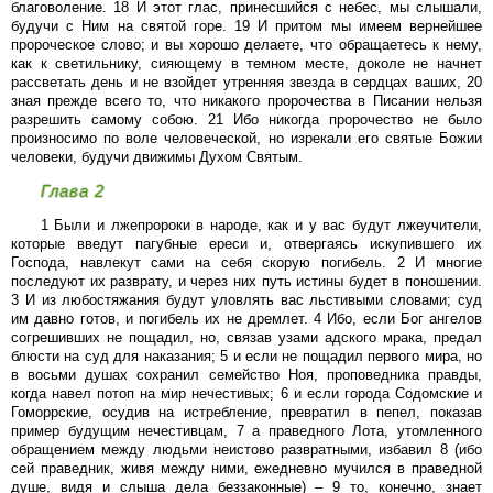
благоволение. 18 И этот глас, принесшийся с небес, мы слышали,
будучи с Ним на святой горе. 19 И притом мы имеем вернейшее
пророческое слово; и вы хорошо делаете, что обращаетесь к нему,
как к светильнику, сияющему в темном месте, доколе не начнет
рассветать день и не взойдет утренняя звезда в сердцах ваших, 20
зная прежде всего то, что никакого пророчества в Писании нельзя
разрешить самому собою. 21 Ибо никогда пророчество не было
произносимо по воле человеческой, но изрекали его святые Божии
человеки, будучи движимы Духом Святым.
Глава 2
1 Были и лжепророки в народе, как и у вас будут лжеучители,
которые введут пагубные ереси и, отвергаясь искупившего их
Господа, навлекут сами на себя скорую погибель. 2 И многие
последуют их разврату, и через них путь истины будет в поношении.
3 И из любостяжания будут уловлять вас льстивыми словами; суд
им давно готов, и погибель их не дремлет. 4 Ибо, если Бог ангелов
согрешивших не пощадил, но, связав узами адского мрака, предал
блюсти на суд для наказания; 5 и если не пощадил первого мира, но
в восьми душах сохранил семейство Ноя, проповедника правды,
когда навел потоп на мир нечестивых; 6 и если города Содомские и
Гоморрские, осудив на истребление, превратил в пепел, показав
пример будущим нечестивцам, 7 а праведного Лота, утомленного
обращением между людьми неистово развратными, избавил 8 (ибо
сей праведник, живя между ними, ежедневно мучился в праведной
душе, видя и слыша дела беззаконные) – 9 то, конечно, знает