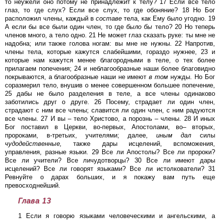
то неужели оно потому не принадлежит к телу? 17 Если все тело
глаз, то где слух? Если все слух, то где обоняние? 18 Но Бог
расположил члены, каждый в
составе
тела, как Ему было угодно. 19
А если бы все были один член, то где
было
бы
тело? 20 Но теперь
членов много, а тело одно. 21 Не может глаз сказать руке: ты мне не
надобна; или также голова ногам: вы мне не нужны. 22 Напротив,
члены тела, которые кажутся слабейшими, гораздо нужнее, 23 и
которые нам кажутся менее благородными в теле, о тех более
прилагаем попечения; 24 и неблагообразные наши более благовидно
покрываются, а благообразные наши не имеют
в
том
нужды. Но Бог
соразмерил тело, внушив о менее совершенном большее попечение,
25 дабы не было разделения в теле, а все члены одинаково
заботились друг о друге. 26 Посему, страдает ли один член,
страдают с ним все члены; славится ли один член, с ним радуются
все члены. 27 И вы – тело Христово, а порознь – члены. 28 И иных
Бог поставил в Церкви, во-первых, Апостолами, во– вторых,
пророками, в-третьих, учителями; далее,
иным
дал
силы
чудодейственные,
также дары исцелений, вспоможения,
управления, разные языки. 29 Все ли Апостолы? Все ли пророки?
Все ли учители? Все личудотворцы? 30 Все ли имеют дары
исцелений? Все ли говорят языками? Все ли истолкователи? 31
Ревнуйте о дарах больших, и я покажу вам путь еще
превосходнейший.
Глава 13
1 Если я говорю языками человеческими и ангельскими, а