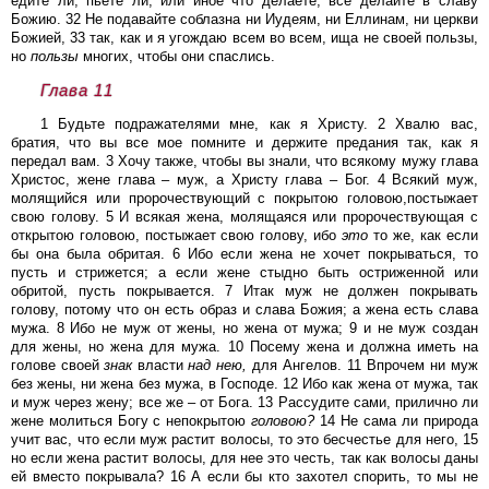
едите ли, пьете ли, или иное что делаете, все делайте в славу
Божию. 32 Не подавайте соблазна ни Иудеям, ни Еллинам, ни церкви
Божией, 33 так, как и я угождаю всем во всем, ища не своей пользы,
но
пользы
многих, чтобы они спаслись.
Глава 11
1 Будьте подражателями мне, как я Христу. 2 Хвалю вас,
братия, что вы все мое помните и держите предания так, как я
передал вам. 3 Хочу также, чтобы вы знали, что всякому мужу глава
Христос, жене глава – муж, а Христу глава – Бог. 4 Всякий муж,
молящийся или пророчествующий с покрытою головою,постыжает
свою голову. 5 И всякая жена, молящаяся или пророчествующая с
открытою головою, постыжает свою голову, ибо
это
то же, как если
бы она была обритая. 6 Ибо если жена не хочет покрываться, то
пусть и стрижется; а если жене стыдно быть остриженной или
обритой, пусть покрывается. 7 Итак муж не должен покрывать
голову, потому что он есть образ и слава Божия; а жена есть слава
мужа. 8 Ибо не муж от жены, но жена от мужа; 9 и не муж создан
для жены, но жена для мужа. 10 Посему жена и должна иметь на
голове своей
знак
власти
над
нею,
для Ангелов. 11 Впрочем ни муж
без жены, ни жена без мужа, в Господе. 12 Ибо как жена от мужа, так
и муж через жену; все же – от Бога. 13 Рассудите сами, прилично ли
жене молиться Богу с непокрытою
головою?
14 Не сама ли природа
учит вас, что если муж растит волосы, то это бесчестье для него, 15
но если жена растит волосы, для нее это честь, так как волосы даны
ей вместо покрывала? 16 А если бы кто захотел спорить, то мы не