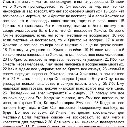
Итак я ли, они ли, мы так проповедуем, и вы так уверовали. 12 Если
же о Христе проповедуется, что Он воскрес из мертвых, то как
некоторые из вас говорят, что нет воскресения мертвых? 13 Если нет
воскресения мертвых, то и Христос не воскрес; 14 а если Христос не
воскрес, то и проповедь наша тщетна, тщетна и вера ваша. 15
Притом мы оказались бы и лжесвидетелями о Боге, потому что
свидетельствовали бы о Боге, что Он воскресил Христа, Которого
Он не воскрешал, если,
то
есть,
мертвые не воскресают; 16 ибо
если мертвые не воскресают, то и Христос не воскрес. 17 А если
Христос не воскрес, то вера ваша тщетна: вы еще во грехах ваших.
18 Поэтому и умершие во Христе погибли. 19 И если мы в этой
только жизни надеемся на Христа, то мы несчастнее всех человеков.
20 Но Христос воскрес из мертвых, первенец из умерших. 21 Ибо, как
смерть через человека,
так
через человека и воскресение мертвых.
22 Как в Адаме все умирают, так во Христе все оживут, 23 каждый в
своем порядке: первенец Христос, потом Христовы, в пришествие
Его. 24 А затем конец, когда Он предаст Царство Богу и Отцу, когда
упразднит всякое начальство и всякую власть и силу. 25 Ибо Ему
надлежит царствовать, доколе низложит всех врагов под ноги Свои.
26 Последний же враг истребится – смерть, 27 потому что все
покорил под ноги Его. Когда же сказано, что
Ему
все покорено, то
ясно, что кроме Того, Который покорил Ему все. 28 Когда же все
покорит Ему, тогда и Сам Сын покорится Покорившему все Ему, да
будет Бог все во всем. 29 Иначе, что делают крестящиеся для
мертвых? Если мертвые совсем не воскресают, то для чего и
крестятся для мертвых? 30 Для чего и мы ежечасно подвергаемся
бедствиям? 31 Я каждый день умираю: свидетельствуюсь в том