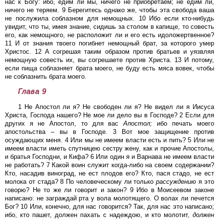
нас к Богу: ибо, едим ли мы, ничего не приобретаем; не едим ли,
ничего не теряем. 9 Берегитесь однако же, чтобы эта свобода ваша
не послужила соблазном для немощных. 10 Ибо если кто-нибудь
увидит, что ты, имея знание, сидишь за столом в капище, то совесть
его, как немощного, не расположит ли и его есть идоложертвенное?
11 И от знания твоего погибнет немощный брат, за которого умер
Христос. 12 А согрешая таким образом против братьев и уязвляя
немощную совесть их, вы согрешаете против Христа. 13 И потому,
если пища соблазняет брата моего, не буду есть мяса вовек, чтобы
не соблазнить брата моего.
Глава 9
1 Не Апостол ли я? Не свободен ли я? Не видел ли я Иисуса
Христа, Господа нашего? Не мое ли дело вы в Господе? 2 Если для
других я не Апостол, то для вас
Апостол;
ибо печать моего
апостольства – вы в Господе. 3 Вот мое защищение против
осуждающих меня. 4 Или мы не имеем власти есть и пить? 5 Или не
имеем власти иметь спутницею сестру жену, как и прочие Апостолы,
и братья Господни, и Кифа? 6 Или один я и Варнава не имеем власти
не работать? 7 Какой воин служит когда-либо на своем содержании?
Кто, насадив виноград, не ест плодов его? Кто, пася стадо, не ест
молока от стада? 8 По человеческому ли только
рассуждению
я это
говорю? Не то же ли говорит и закон? 9 Ибо в Моисеевом законе
написано: не заграждай рта у вола молотящего. О волах ли печется
Бог? 10 Или, конечно, для нас говорится? Так, для нас это написано;
ибо, кто пашет, должен пахать с надеждою, и кто молотит,
должен