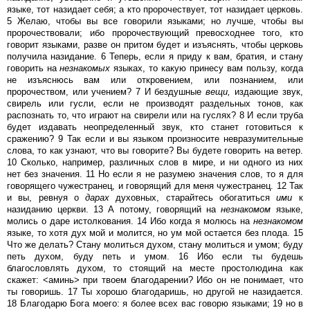
языке, тот назидает себя; а кто пророчествует, тот назидает церковь.
5 Желаю, чтобы вы все говорили языками; но лучше, чтобы вы
пророчествовали; ибо пророчествующий превосходнее того, кто
говорит языками, разве он притом будет и изъяснять, чтобы церковь
получила назидание. 6 Теперь, если я приду к вам, братия, и стану
говорить на
незнакомых
языках, то какую принесу вам пользу, когда
не изъяснюсь вам или откровением, или познанием, или
пророчеством, или учением? 7 И бездушные
вещи,
издающие звук,
свирель или гусли, если не производят раздельных тонов, как
распознать то, что играют на свирели или на гуслях? 8 И если труба
будет издавать неопределенный звук, кто станет готовиться к
сражению? 9 Так если и вы языком произносите невразумительные
слова, то как узнают, что вы говорите? Вы будете говорить на ветер.
10 Сколько, например, различных слов в мире, и ни одного из них
нет без значения. 11 Но если я не разумею значения слов, то я для
говорящего чужестранец, и говорящий для меня чужестранец. 12 Так
и вы, ревнуя о
дарах
духовных, старайтесь обогатиться
ими
к
назиданию церкви. 13 А потому, говорящий на
незнакомом
языке,
молись о даре истолкования. 14 Ибо когда я молюсь на
незнакомом
языке, то хотя дух мой и молится, но ум мой остается без плода. 15
Что же делать? Стану молиться духом, стану молиться и умом; буду
петь духом, буду петь и умом. 16 Ибо если ты будешь
благословлять духом, то стоящий на месте простолюдина как
скажет: <аминь> при твоем благодарении? Ибо он не понимает, что
ты говоришь. 17 Ты хорошо благодаришь, но другой не назидается.
18 Благодарю Бога моего: я более всех вас говорю языками; 19 но в