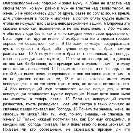
благорасположение; подобно и жена мужу. 4 Жена не властна над
своим телом, но муж; равно и муж не властен над своим телом, но
жена. 5 Не уклоняйтесь друг от друга, разве по согласию, на время,
для упражнения в посте и молитве, а
потом
опять будьте вместе,
чтобы не искушал вас сатана невоздержанием вашим. 6 Впрочем это
сказано мною как позволение, а не как повеление. 7 Ибо желаю,
чтобы все люди были, как и я; но каждый имеет свое дарование от
Бога, один так, другой иначе. 8 Безбрачным же и вдовам говорю:
хорошо им оставаться, как я. 9 Но если не
могут
воздержаться,
пусть вступают в брак; ибо лучше вступить в брак, нежели
разжигаться. 10 А вступившим в брак не я повелеваю, а Господь:
жене не разводиться с мужем, – 11 если же разведется, то должна
оставаться безбрачною, или примириться с мужем своим, – и мужу
не оставлять жены
своей.
12 Прочим же я говорю, а не Господь: если
какой брат имеет жену неверующую, и она согласна жить с ним, то
он не должен оставлять ее; 13 и жена, которая имеет мужа
неверующего, и он согласен жить с нею, не должна оставлять его.
14 Ибо неверующий муж освящается женою верующею, и жена
неверующая освящается мужем верующим. Иначе дети ваши были
бы нечисты, а теперь святы. 15 Если же неверующий
хочет
развестись, пусть разводится; брат или сестра в таких
случаях
не
связаны; к миру призвал нас Господь. 16 Почему ты знаешь, жена, не
спасешь ли мужа? Или ты, муж, почему знаешь, не спасешь ли
жены? 17 Только каждый поступай так, как Бог ему определил, и
каждый, как Господь призвал. Так я повелеваю по всем церквам. 18
Призван ли кто обрезанным, не скрывайся; призван ли кто