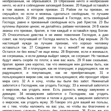
необрезанным, не обрезывайся. 19 Обрезание ничто и необрезание
ничто, но
всё
в соблюдении заповедей Божиих. 20 Каждый оставайся
в том звании, в котором призван. 21 Рабом ли ты призван, не
смущайся; но если и можешь сделаться свободным, то лучшим
воспользуйся. 22 Ибо раб, призванный в Господе, есть свободный
Господа; равно и призванный свободным есть раб Христов. 23 Вы
куплены
дорогою
ценою; не делайтесь рабами человеков. 24 В каком
звании
кто призван, братия, в том каждый и оставайся пред Богом.
25 Относительно девства я не имею повеления Господня, а даю
совет, как получивший от Господа милость быть
Ему
верным. 26 По
настоящей нужде за лучшее признаю, что хорошо человеку
оставаться так. 27 Соединен ли ты с женой? не ищи развода.
Остался ли без жены? не ищи жены. 28 Впрочем, если и женишься,
не согрешишь; и если девица выйдет замуж, не согрешит. Но таковые
будут иметь скорби по плоти; а мне вас жаль. 29 Я вам сказываю,
братия: время уже коротко, так что имеющие жен должны быть, как
не имеющие; 30 и плачущие, как не плачущие; и радующиеся, как не
радующиеся; и покупающие, как не приобретающие; 31 и
пользующиеся миром сим, как не пользующиеся; ибо проходит образ
мира сего. 32 А я хочу, чтобы вы были без забот. Неженатый
заботится о Господнем, как угодить Господу; 33 а женатый заботится
о мирском, как угодить жене. Есть разность между замужнею и
девицею: 34 незамужняя заботится о Господнем, как угодить
Господу, чтобы быть святою и телом и духом; а замужняя заботится
о мирском, как угодить мужу. 35 Говорю это для вашей же пользы,
не с тем, чтобы наложить на вас узы, но чтобы вы благочинно и
непрестанно
служили
Господу без развлечения. 36 Если же кто