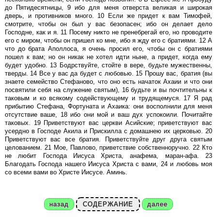
до Пятидесятницы, 9 ибо для меня отверста великая и широкая
дверь, и противников много. 10 Если же придет к вам Тимофей,
смотрите, чтобы он был у вас безопасен; ибо он делает дело
Господне, как и я. 11 Посему никто не пренебрегай его, но проводите
его с миром, чтобы он пришел ко мне, ибо я жду его с братиями. 12 А
что до брата Аполлоса, я очень просил его, чтобы он с братиями
пошел к вам; но он никак не хотел идти ныне, а придет, когда ему
будет удобно. 13 Бодрствуйте, стойте в вере, будьте мужественны,
тверды. 14 Все у вас да будет с любовью. 15 Прошу вас, братия (вы
знаете семейство Стефаново, что оно есть начаток Ахаии и что они
посвятили себя на служение святым), 16 будьте и вы почтительны к
таковым и ко всякому содействующему и трудящемуся. 17 Я рад
прибытию Стефана, Фортуната и Ахаика: они восполнили для меня
отсутствие ваше, 18 ибо они мой и ваш дух успокоили. Почитайте
таковых. 19 Приветствуют вас церкви Асийские; приветствуют вас
усердно в Господе Акила и Прискилла с домашнею их церковью. 20
Приветствуют вас все братия. Приветствуйте друг друга святым
целованием. 21 Мое, Павлово, приветствие собственноручно. 22 Кто
не любит Господа Иисуса Христа, анафема, маран-афа. 23
Благодать Господа нашего Иисуса Христа с вами, 24 и любовь моя
со всеми вами во Христе Иисусе. Аминь.
назад
СОДЕРЖАНИЕ
далее