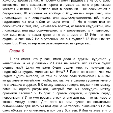
Христос, заклан за нас. 8 Посему станем праздновать не со старою
закваскою, не с закваскою порока и лукавства, но с опресноками
чистоты и истины. 9 Я писал вам в послании – не сообщаться с
блудниками; 10 впрочем не вообще с блудниками мира сего, или
лихоимцами, или хищниками, или идолослужителями, ибо иначе
надлежало бы вам выйти из мира
сего.
11 Но я писал вам не
сообщаться с тем, кто, называясь братом, остается блудником, или
лихоимцем, или идолослужителем, или злоречивым, или пьяницею,
или хищником; с таким даже и не есть вместе. 12 Ибо что мне
судить и внешних? Не внутренних ли вы судите? 13 Внешних же
судит Бог. Итак, извергните развращенного из среды вас.
Глава 6
1 Как смеет кто у вас, имея дело с другим, судиться у
нечестивых, а не у святых? 2 Разве не знаете, что святые будут
судить мир? Если же вами будет судим мир, то неужели вы
недостойны судить маловажные
дела?
3 Разве не знаете, что мы
будем судить ангелов, не тем ли более
дела
житейские? 4 А вы,
когда имеете житейские тяжбы, поставляете
своими
судьями
ничего
не значащих в церкви. 5 К стыду вашему говорю: неужели нет между
вами ни одного разумного, который мог бы рассудить между
братьями своими? 6 Но брат с братом судится, и притом перед
неверными. 7 И то уже весьма унизительно для вас, что вы имеете
тяжбы между собою. Для чего бы вам лучше не оставаться
обиженными? для чего бы вам лучше не терпеть лишения? 8 Но вы
сами
обижаете и отнимаете, и притом у братьев. 9 Или не знаете, что