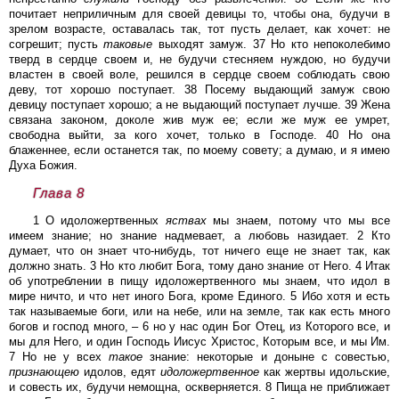
почитает неприличным для своей девицы то, чтобы она, будучи в
зрелом возрасте, оставалась так, тот пусть делает, как хочет: не
согрешит; пусть
таковые
выходят замуж. 37 Но кто непоколебимо
тверд в сердце своем и, не будучи стесняем нуждою, но будучи
властен в своей воле, решился в сердце своем соблюдать свою
деву, тот хорошо поступает. 38 Посему выдающий замуж свою
девицу поступает хорошо; а не выдающий поступает лучше. 39 Жена
связана законом, доколе жив муж ее; если же муж ее умрет,
свободна выйти, за кого хочет, только в Господе. 40 Но она
блаженнее, если останется так, по моему совету; а думаю, и я имею
Духа Божия.
Глава 8
1 О идоложертвенных
яствах
мы знаем, потому что мы все
имеем знание; но знание надмевает, а любовь назидает. 2 Кто
думает, что он знает что-нибудь, тот ничего еще не знает так, как
должно знать. 3 Но кто любит Бога, тому дано знание от Него. 4 Итак
об употреблении в пищу идоложертвенного мы знаем, что идол в
мире ничто, и что нет иного Бога, кроме Единого. 5 Ибо хотя и есть
так называемые боги, или на небе, или на земле, так как есть много
богов и господ много, – 6 но у нас один Бог Отец, из Которого все, и
мы для Него, и один Господь Иисус Христос, Которым все, и мы Им.
7 Но не у всех
такое
знание: некоторые и доныне с совестью,
признающею
идолов, едят
идоложертвенное
как жертвы идольские,
и совесть их, будучи немощна, оскверняется. 8 Пища не приближает