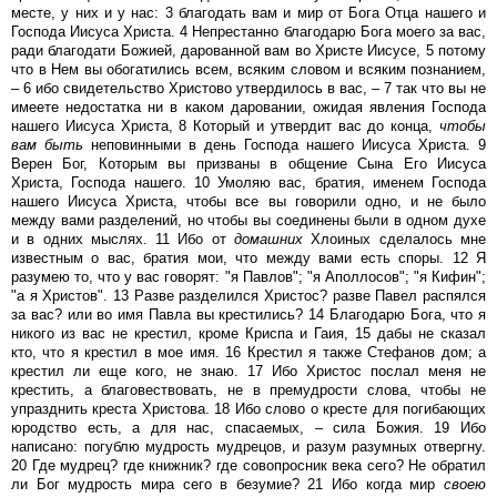
месте, у них и у нас: 3 благодать вам и мир от Бога Отца нашего и
Господа Иисуса Христа. 4 Непрестанно благодарю Бога моего за вас,
ради благодати Божией, дарованной вам во Христе Иисусе, 5 потому
что в Нем вы обогатились всем, всяким словом и всяким познанием,
– 6 ибо свидетельство Христово утвердилось в вас, – 7 так что вы не
имеете недостатка ни в каком даровании, ожидая явления Господа
нашего Иисуса Христа, 8 Который и утвердит вас до конца,
чтобы
вам
быть
неповинными в день Господа нашего Иисуса Христа. 9
Верен Бог, Которым вы призваны в общение Сына Его Иисуса
Христа, Господа нашего. 10 Умоляю вас, братия, именем Господа
нашего Иисуса Христа, чтобы все вы говорили одно, и не было
между вами разделений, но чтобы вы соединены были в одном духе
и в одних мыслях. 11 Ибо от
домашних
Хлоиных сделалось мне
известным о вас, братия мои, что между вами есть споры. 12 Я
разумею то, что у вас говорят: "я Павлов"; "я Аполлосов"; "я Кифин";
"а я Христов". 13 Разве разделился Христос? разве Павел распялся
за вас? или во имя Павла вы крестились? 14 Благодарю Бога, что я
никого из вас не крестил, кроме Криспа и Гаия, 15 дабы не сказал
кто, что я крестил в мое имя. 16 Крестил я также Стефанов дом; а
крестил ли еще кого, не знаю. 17 Ибо Христос послал меня не
крестить, а благовествовать, не в премудрости слова, чтобы не
упразднить креста Христова. 18 Ибо слово о кресте для погибающих
юродство есть, а для нас, спасаемых, – сила Божия. 19 Ибо
написано: погублю мудрость мудрецов, и разум разумных отвергну.
20 Где мудрец? где книжник? где совопросник века сего? Не обратил
ли Бог мудрость мира сего в безумие? 21 Ибо когда мир
своею