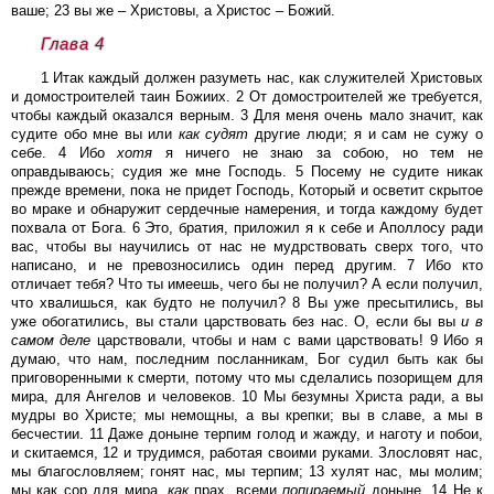
ваше; 23 вы же – Христовы, а Христос – Божий.
Глава 4
1 Итак каждый должен разуметь нас, как служителей Христовых
и домостроителей таин Божиих. 2 От домостроителей же требуется,
чтобы каждый оказался верным. 3 Для меня очень мало значит, как
судите обо мне вы или
как
судят
другие люди; я и сам не сужу о
себе. 4 Ибо
хотя
я ничего не знаю за собою, но тем не
оправдываюсь; судия же мне Господь. 5 Посему не судите никак
прежде времени, пока не придет Господь, Который и осветит скрытое
во мраке и обнаружит сердечные намерения, и тогда каждому будет
похвала от Бога. 6 Это, братия, приложил я к себе и Аполлосу ради
вас, чтобы вы научились от нас не мудрствовать сверх того, что
написано, и не превозносились один перед другим. 7 Ибо кто
отличает тебя? Что ты имеешь, чего бы не получил? А если получил,
что хвалишься, как будто не получил? 8 Вы уже пресытились, вы
уже обогатились, вы стали царствовать без нас. О, если бы вы
и
в
самом
деле
царствовали, чтобы и нам с вами царствовать! 9 Ибо я
думаю, что нам, последним посланникам, Бог судил быть как бы
приговоренными к смерти, потому что мы сделались позорищем для
мира, для Ангелов и человеков. 10 Мы безумны Христа ради, а вы
мудры во Христе; мы немощны, а вы крепки; вы в славе, а мы в
бесчестии. 11 Даже доныне терпим голод и жажду, и наготу и побои,
и скитаемся, 12 и трудимся, работая своими руками. Злословят нас,
мы благословляем; гонят нас, мы терпим; 13 хулят нас, мы молим;
мы как сор для мира,
как
прах, всеми
попираемый
доныне. 14 Не к