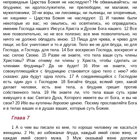
неправедные Царства Божия не наследуют? Не обманывайтесь: ни
блудники, ни идолослужители, ни прелюбодеи, ни малакии, ни
мужеложники, 10 ни воры, ни лихоимцы, ни пьяницы, ни злоречивые,
ни хищники – Царства Божия не наследуют. 11 И такими были
некоторые из вас; но омылись, но освятились, но оправдались
именем Господа нашего Иисуса Христа и Духом Бога нашего. 12 Все
мне позволительно, но не все полезно; все мне позволительно, но
ничто не должно обладать мною. 13 Пища для чрева, и чрево для
пищи; но Бог уничтожит и то и другое. Тело же не для блуда, но для
Господа, и Господь для тела. 14 Бог воскресил Господа, воскресит и
нас силою Своею. 15 Разве не знаете, что тела ваши суть члены
Христовы? Итак отниму ли члены у Христа, чтобы сделать
их
членами блудницы? Да не будет! 16 Или не знаете, что
совокупляющийся с блудницею становится одно тело
с
нею?
ибо
сказано: два будут одна плоть. 17 А соединяющийся с Господом
есть один дух с Господом. 18 Бегайте блуда; всякий грех, какой
делает человек, есть вне тела, а блудник грешит против
собственного тела. 19 Не знаете ли, что тела ваши суть храм
живущего в вас Святаго Духа, Которого имеете вы от Бога, и вы не
свои? 20 Ибо вы куплены
дорогою
ценою. Посему прославляйте Бога
и в телах ваших и в душах ваших, которые суть Божии.
Глава 7
1 А о чем вы писали ко мне, то хорошо человеку не касаться
женщины. 2 Но,
во
избежание
блуда, каждый имей свою жену, и
каждая имей своего мужа. 3 Муж оказывай жене должное