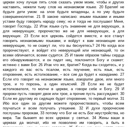
церкви хочу лучше пять слов сказать умом моим, чтобы и других
наставить, нежели тьму слов на
незнакомом
языке. 20 Братия! не
будьте дети умом: на злое будьте младенцы, а по уму будьте
совершеннолетни. 21 В законе написано: иными языками и иными
устами буду говорить народу сему; но и тогда не послушают Меня,
говорит Господь. 22 Итак языки суть знамение не для верующих, а
для неверующих; пророчество же не для неверующих, а для
верующих. 23 Если вся церковь сойдется вместе, и все станут
говорить
незнакомыми
языками, и войдут к вам незнающие или
неверующие, то не скажут ли, что вы беснуетесь? 24 Но когда все
пророчествуют, и войдет кто неверующий или незнающий, то он
всеми обличается, всеми судится. 25 И таким образом тайны сердца
его обнаруживаются, и он падет ниц, поклонится Богу и скажет:
истинно с вами Бог. 26 Итак что же, братия? Когда вы сходитесь, и у
каждого из вас есть псалом, есть поучение, есть язык, есть
откровение, есть истолкование, – все сие да будет к назиданию. 27
Если кто говорит на
незнакомом
языке,
говорите
двое, или много
трое, и то порознь, а один изъясняй. 28 Если же не будет
истолкователя, то молчи в церкви, а говори себе и Богу. 29 И
пророки пусть говорят двое или трое, а прочие пусть рассуждают. 30
Если же другому из сидящих будет откровение, то первый молчи. 31
Ибо все один за другим можете пророчествовать, чтобы всем
поучаться и всем получать утешение. 32 И духи пророческие
послушны пророкам, 33 потому что Бог не есть
Бог
неустройства, но
мира. Так
бывает
во всех церквах у святых. 34 Жены ваши в
церквах да молчат, ибо не позволено им говорить, а быть в