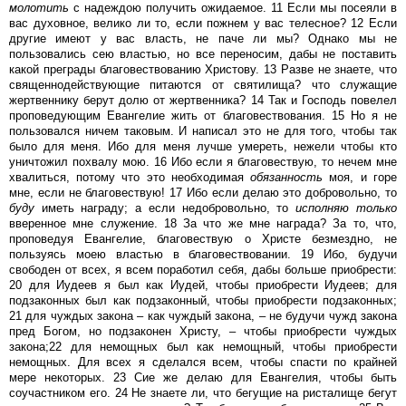
молотить
с надеждою получить ожидаемое. 11 Если мы посеяли в
вас духовное, велико ли то, если пожнем у вас телесное? 12 Если
другие имеют у вас власть, не паче ли мы? Однако мы не
пользовались сею властью, но все переносим, дабы не поставить
какой преграды благовествованию Христову. 13 Разве не знаете, что
священнодействующие питаются от святилища? что служащие
жертвеннику берут долю от жертвенника? 14 Так и Господь повелел
проповедующим Евангелие жить от благовествования. 15 Но я не
пользовался ничем таковым. И написал это не для того, чтобы так
было для меня. Ибо для меня лучше умереть, нежели чтобы кто
уничтожил похвалу мою. 16 Ибо если я благовествую, то нечем мне
хвалиться, потому что это необходимая
обязанность
моя, и горе
мне, если не благовествую! 17 Ибо если делаю это добровольно, то
буду
иметь награду; а если недобровольно, то
исполняю
только
вверенное мне служение. 18 За что же мне награда? За то, что,
проповедуя Евангелие, благовествую о Христе безмездно, не
пользуясь моею властью в благовествовании. 19 Ибо, будучи
свободен от всех, я всем поработил себя, дабы больше приобрести:
20 для Иудеев я был как Иудей, чтобы приобрести Иудеев; для
подзаконных был как подзаконный, чтобы приобрести подзаконных;
21 для чуждых закона – как чуждый закона, – не будучи чужд закона
пред Богом, но подзаконен Христу, – чтобы приобрести чуждых
закона;22 для немощных был как немощный, чтобы приобрести
немощных. Для всех я сделался всем, чтобы спасти по крайней
мере некоторых. 23 Сие же делаю для Евангелия, чтобы быть
соучастником его. 24 Не знаете ли, что бегущие на ристалище бегут