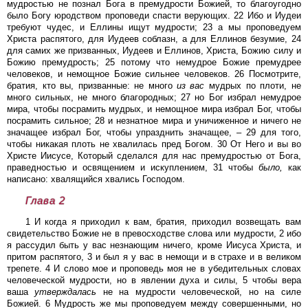
мудростью не познал Бога в премудрости Божией, то благоугодно
было Богу юродством проповеди спасти верующих. 22 Ибо и Иудеи
требуют чудес, и Еллины ищут мудрости; 23 а мы проповедуем
Христа распятого, для Иудеев соблазн, а для Еллинов безумие, 24
для самих же призванных, Иудеев и Еллинов, Христа, Божию силу и
Божию премудрость; 25 потому что немудрое Божие премудрее
человеков, и немощное Божие сильнее человеков. 26 Посмотрите,
братия, кто вы, призванные: не много
из
вас
мудрых по плоти, не
много сильных, не много благородных; 27 но Бог избрал немудрое
мира, чтобы посрамить мудрых, и немощное мира избрал Бог, чтобы
посрамить сильное; 28 и незнатное мира и уничиженное и ничего не
значащее избрал Бог, чтобы упразднить значащее, – 29 для того,
чтобы никакая плоть не хвалилась пред Богом. 30 От Него и вы во
Христе Иисусе, Который сделался для нас премудростью от Бога,
праведностью и освящением и искуплением, 31 чтобы
было,
как
написано: хвалящийся хвались Господом.
Глава 2
1 И когда я приходил к вам, братия, приходил возвещать вам
свидетельство Божие не в превосходстве слова или мудрости, 2 ибо
я рассудил быть у вас незнающим ничего, кроме Иисуса Христа, и
притом распятого, 3 и был я у вас в немощи и в страхе и в великом
трепете. 4 И слово мое и проповедь моя не в убедительных словах
человеческой мудрости, но в явлении духа и силы, 5 чтобы вера
ваша
утверждалась
не на мудрости человеческой, но на силе
Божией. 6 Мудрость же мы проповедуем между совершенными, но