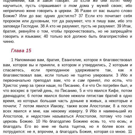
подчинении, как и закон говорит. 35 Если же они хотят чему
научиться, пусть спрашивают
о
том
дома у мужей своих; ибо
неприлично жене говорить в церкви. 36 Разве от вас вышло слово
Божие? Или до вас одних достигло? 37 Если кто почитает себя
пророком или духовным, тот да разумеет, что я пишу вам, ибо это
заповеди Господни. 38 А кто не разумеет, пусть не разумеет. 39 Итак,
братия, ревнуйте о том, чтобы пророчествовать, но не запрещайте
говорить и языками; 40 только всё должно быть благопристойно и
чинно.
Глава 15
1 Напоминаю вам, братия, Евангелие, которое я благовествовал
вам, которое вы и приняли, в котором и утвердились, 2 которым и
спасаетесь, если преподанное удерживаете так, как я
благовествовал вам, если только не тщетно уверовали. 3 Ибо я
первоначально преподал вам, что и
сам
принял,
то
есть,
что
Христос умер за грехи наши, по Писанию, 4 и что Он погребен был, и
что воскрес в третий день, по Писанию, 5 и что явился Кифе, потом
двенадцати; 6 потом явился более нежели пятистам братий в одно
время, из которых большая часть доныне в живых, а некоторые и
почили; 7 потом явился Иакову, также всем Апостолам; 8 а после
всех явился и мне, как некоему извергу. 9 Ибо я наименьший из
Апостолов, и недостоин называться Апостолом, потому что гнал
церковь Божию. 10 Но благодатию Божиею есмь то, что есмь; и
благодать Его во мне не была тщетна, но я более всех их
потрудился: не я, впрочем, а благодать Божия, которая со мною. 11