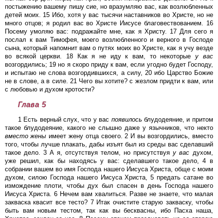
постыжению вашему пишу сие, но вразумляю вас, как возлюбленных
детей моих. 15 Ибо, хотя у вас тысячи наставников во Христе, но не
много отцов; я родил вас во Христе Иисусе благовествованием. 16
Посему умоляю вас: подражайте мне, как я Христу. 17 Для сего я
послал к вам Тимофея, моего возлюбленного и верного в Господе
сына, который напомнит вам о путях моих во Христе, как я учу везде
во всякой церкви. 18 Как я не иду к вам, то некоторые
у
вас
возгордились; 19 но я скоро приду к вам, если угодно будет Господу,
и испытаю не слова возгордившихся, а силу, 20 ибо Царство Божие
не в слове, а в силе. 21 Чего вы хотите? с жезлом придти к вам, или
с любовью и духом кротости?
Глава 5
1 Есть верный слух, что у вас
появилось
блудодеяние, и притом
такое блудодеяние, какого не слышно даже у язычников, что некто
вместо
жены
имеет жену отца своего. 2 И вы возгордились, вместо
того, чтобы лучше плакать, дабы изъят был из среды вас сделавший
такое дело. 3 А я, отсутствуя телом, но присутствуя
у
вас
духом,
уже решил, как бы находясь у вас: сделавшего такое дело, 4 в
собрании вашем во имя Господа нашего Иисуса Христа, обще с моим
духом, силою Господа нашего Иисуса Христа, 5 предать сатане во
измождение плоти, чтобы дух был спасен в день Господа нашего
Иисуса Христа. 6 Нечем вам хвалиться. Разве не знаете, что малая
закваска квасит все тесто? 7 Итак очистите старую закваску, чтобы
быть вам новым тестом, так как вы бесквасны, ибо Пасха наша,