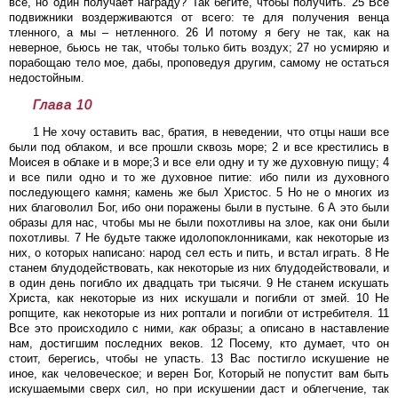
все, но один получает награду? Так бегите, чтобы получить. 25 Все
подвижники воздерживаются от всего: те для получения венца
тленного, а мы – нетленного. 26 И потому я бегу не так, как на
неверное, бьюсь не так, чтобы только бить воздух; 27 но усмиряю и
порабощаю тело мое, дабы, проповедуя другим, самому не остаться
недостойным.
Глава 10
1 Не хочу оставить вас, братия, в неведении, что отцы наши все
были под облаком, и все прошли сквозь море; 2 и все крестились в
Моисея в облаке и в море;3 и все ели одну и ту же духовную пищу; 4
и все пили одно и то же духовное питие: ибо пили из духовного
последующего камня; камень же был Христос. 5 Но не о многих из
них благоволил Бог, ибо они поражены были в пустыне. 6 А это были
образы для нас, чтобы мы не были похотливы на злое, как они были
похотливы. 7 Не будьте также идолопоклонниками, как некоторые из
них, о которых написано: народ сел есть и пить, и встал играть. 8 Не
станем блудодействовать, как некоторые из них блудодействовали, и
в один день погибло их двадцать три тысячи. 9 Не станем искушать
Христа, как некоторые из них искушали и погибли от змей. 10 Не
ропщите, как некоторые из них роптали и погибли от истребителя. 11
Все это происходило с ними,
как
образы; а описано в наставление
нам, достигшим последних веков. 12 Посему, кто думает, что он
стоит, берегись, чтобы не упасть. 13 Вас постигло искушение не
иное, как человеческое; и верен Бог, Который не попустит вам быть
искушаемыми сверх сил, но при искушении даст и облегчение, так