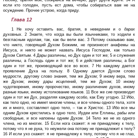
если кто голоден, пусть ест дома, чтобы собираться вам не на
осуждение. Прочее устрою, когда приду.
Глава 12
1 Не хочу оставить вас, братия, в неведении и о
дарах
духовных. 2 Знаете, что когда вы были язычниками, то ходили к
безгласным идолам, так, как бы вели вас. 3 Потому сказываю вам,
что никто, говорящий Духом Божиим, не произнесет анафемы на
Иисуса, и никто не может назвать Иисуса Господом, как только
Духом Святым. 4 Дары различны, но Дух один и тот же; 5 и служения
различны, а Господь один и тот же; 6 и действия различны, а Бог
один и тот же, производящий все во всех. 7 Но каждому дается
проявление Духа на пользу. 8 Одному дается Духом слово
мудрости, другому слово знания, тем же Духом; 9 иному вера, тем
же Духом; иному дары исцелений, тем же Духом; 10 иному
чудотворения, иному пророчество, иному различение духов, иному
разные языки, иному истолкование языков. 11 Все же сие производит
один и тот же Дух, разделяя каждому особо, как Ему угодно. 12 Ибо,
как тело одно, но имеет многие члены, и все члены одного тела, хотя
их и много, составляют одно тело, – так и Христос. 13 Ибо все мы
одним Духом крестились в одно тело, Иудеи или Еллины, рабы или
свободные, и все напоены одним Духом. 14 Тело же не из одного
члена, но из многих. 15 Если нога скажет: я не принадлежу к телу,
потому что я не рука, то неужели она потому не принадлежит к телу?
16 И если ухо скажет: я не принадлежу к телу, потому что я не глаз,