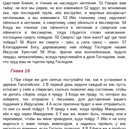
Царствия Божия, и тление не наследует нетления. 51 Говорю вам
тайну: не все мы умрем, но все изменимся 52 вдруг, во мгновение
ока, при последней трубе; ибо вострубит, и мертвые воскреснут
нетленными, а мы изменимся. 53 Ибо тленному сему надлежит
облечься в нетление, и смертному сему облечься в бессмертие. 54
Когда же тленное сие облечется в нетление и смертное сие
облечется в бессмертие, тогда сбудется слово написанное:
поглощена смерть победою. 55 Смерть! где твое жало? ад! где твоя
победа? 56 Жало же смерти – грех; а сила греха – закон. 57
Благодарение Богу, даровавшему нам победу Господом нашим
Иисусом Христом! 58 Итак, братия мои возлюбленные, будьте
тверды, непоколебимы, всегда преуспевайте в деле Господнем, зная,
что труд ваш не тщетен пред Господом.
Глава 16
1 При сборе же для святых поступайте так, как я установил в
церквах Галатийских. 2 В первый день недели каждый из вас пусть
отлагает у себя и сберегает, сколько позволит ему состояние, чтобы
не делать сборов, когда я приду. 3 Когда же приду, то, которых вы
изберете, тех отправлю с письмами, для доставления вашего
подаяния в Иерусалим. 4 А если прилично будет и мне отправиться,
то они со мной пойдут. 5 Я приду к вам, когда пройду Македонию;
ибо я иду через Македонию. 6 У вас же, может быть, поживу, или и
перезимую, чтобы вы меня проводили, куда пойду. 7 Ибо я не хочу
видеться с вами теперь мимоходом, а надеюсь пробыть у вас
несколько времени, если Господь позволит. 8 В Ефесе же я пробуду