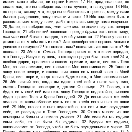
имеем такого обычая, ни церкви Божии. 17 Но, предлагая сие, не
хвалю
вас,
что вы собираетесь не на лучшее, а на худшее. 18 Ибо,
во-первых, слышу, что, когда вы собираетесь в церковь, между вами
бывают разделения, чему отчасти и верю. 19 Ибо надлежит быть и
разномыслиям между вами, дабы открылись между вами искусные.
20 Далее, вы собираетесь,
так,
что
это
не значит вкушать вечерю
Господню; 21 ибо всякий поспешает прежде
других
есть свою пищу,
так
что
иной бывает голоден, а иной упивается. 22 Разве у вас нет
домов на то, чтобы есть и пить? Или пренебрегаете церковь Божию и
унижаете неимущих? Что сказать вам? похвалить ли вас за это? Не
похвалю. 23 Ибо я от
Самого
Господа принял то, что и вам передал,
что Господь Иисус в ту ночь, в которую предан был, взял хлеб 24 и,
возблагодарив, преломил и сказал: приимите, ядите, сие есть Тело
Мое, за вас ломимое; сие творите в Мое воспоминание. 25 Также и
чашу после вечери, и сказал: сия чаша есть новый завет в Моей
Крови; сие творите, когда только будете пить, в Мое воспоминание.
26 Ибо всякий раз, когда вы едите хлеб сей и пьете чашу сию,
смерть Господню возвещаете, доколе Он придет. 27 Посему, кто
будет есть хлеб сей или пить чашу Господню недостойно, виновен
будет против Тела и Крови Господней. 28 Да испытывает же себя
человек, и таким образом пусть ест от хлеба сего и пьет из чаши
сей. 29 Ибо, кто ест и пьет недостойно, тот ест и пьет осуждение
себе, не рассуждая о Теле Господнем. 30 Оттого многие из вас
немощны и больны и немало умирает. 31 Ибо если бы мы судили
сами себя, то не были бы судимы. 32 Будучи же судимы,
наказываемся от Господа, чтобы не быть осужденными с миром. 33
Посему, братия мои, собираясь на вечерю, друг друга ждите. 34 А