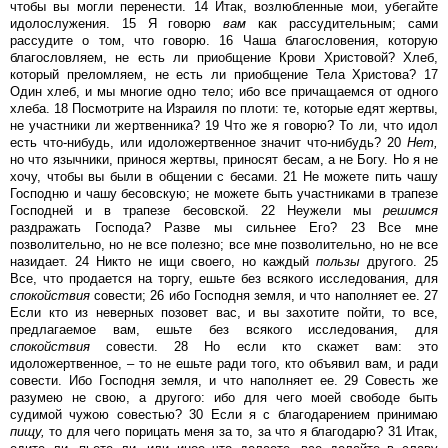
чтобы вы могли перенести. 14 Итак, возлюбленные мои, убегайте
идолослужения. 15 Я говорю
вам
как рассудительным; сами
рассудите о том, что говорю. 16 Чаша благословения, которую
благословляем, не есть ли приобщение Крови Христовой? Хлеб,
который преломляем, не есть ли приобщение Тела Христова? 17
Один хлеб, и мы многие одно тело; ибо все причащаемся от одного
хлеба. 18 Посмотрите на Израиля по плоти: те, которые едят жертвы,
не участники ли жертвенника? 19 Что же я говорю? То ли, что идол
есть что-нибудь, или идоложертвенное значит что-нибудь? 20
Нет,
но что язычники, принося жертвы, приносят бесам, а не Богу. Но я не
хочу, чтобы вы были в общении с бесами. 21 Не можете пить чашу
Господню и чашу бесовскую; не можете быть участниками в трапезе
Господней и в трапезе бесовской. 22 Неужели мы
решимся
раздражать Господа? Разве мы сильнее Его? 23 Все мне
позволительно, но не все полезно; все мне позволительно, но не все
назидает. 24 Никто не ищи своего, но каждый
пользы
другого. 25
Все, что продается на торгу, ешьте без всякого исследования, для
спокойствия
совести; 26 ибо Господня земля, и что наполняет ее. 27
Если кто из неверных позовет вас, и вы захотите пойти, то все,
предлагаемое вам, ешьте без всякого исследования, для
спокойствия
совести. 28 Но если кто скажет вам: это
идоложертвенное, – то не ешьте ради того, кто объявил вам, и ради
совести. Ибо Господня земля, и что наполняет ее. 29 Совесть же
разумею не свою, а другого: ибо для чего моей свободе быть
судимой чужою совестью? 30 Если я с благодарением принимаю
пищу,
то для чего порицать меня за то, за что я благодарю? 31 Итак,