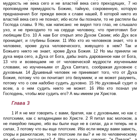
мудрость не века сего и не властей века сего преходящих, 7 но
проповедуем премудрость Божию, тайную, сокровенную, которую
предназначил Бог прежде веков к славе нашей, 8 которой никто из
властей века сего не познал; ибо если бы познали, то не распяли бы
Господа славы. 9 Но, как написано: не видел того глаз, не слышало
ухо, и не приходило то на сердце человеку, что приготовил Бог
любящим Его. 10 А нам Бог открыл
это
Духом Своим; ибо Дух все
проницает, и глубины Божии. 11 Ибо кто из человеков знает, что в
человеке, кроме духа человеческого, живущего в нем? Так и
Божьего никто не знает, кроме Духа Божия. 12 Но мы приняли не
духа мира сего, а Духа от Бога, дабы знать дарованное нам от Бога,
13 что и возвещаем не от человеческой мудрости изученными
словами, но изученными от Духа Святаго, соображая духовное с
духовным. 14 Душевный человек не принимает того, что от Духа
Божия, потому что он почитает это безумием; и не может разуметь,
потому что о сем
надобно
судить духовно. 15 Но духовный судит о
всем, а о нем судить никто не может. 16 Ибо кто познал ум
Господень, чтобы
мог
судить его? А мы имеем ум Христов.
Глава 3
1 И я не мог говорить с вами, братия, как с духовными, но как с
плотскими, как с младенцами во Христе. 2 Я питал вас молоком, а
не
твердою
пищею, ибо вы были еще не в силах, да и теперь не в
силах, 3 потому что вы еще плотские. Ибо если между вами зависть,
споры и разногласия, то не плотские ли вы? и не по человеческому
ли
обычаю
поступаете? 4 Ибо когда один говорит: "я Павлов", а