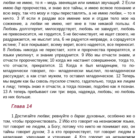
любви не имею, то я – медь звенящая или кимвал звучащий. 2 Если
имею
дар
пророчества, и знаю все тайны, и имею всякое познание и
всю веру, так что
могу
и горы переставлять, а не имею любви, – то я
ничто. 3 И если я раздам все имение мое и отдам тело мое на
сожжение, а любви не имею, нет мне в том никакой пользы. 4
Любовь долготерпит, милосердствует, любовь не завидует, любовь
не превозносится, не гордится, 5 не бесчинствует, не ищет своего, не
раздражается, не мыслит зла, 6 не радуется неправде, а сорадуется
истине; 7 все покрывает, всему верит, всего надеется, все переносит.
8 Любовь никогда не перестает, хотя и пророчества прекратятся, и
языки умолкнут, и знание упразднится. 9 Ибо мы отчасти знаем, и
отчасти пророчествуем; 10 когда же настанет совершенное, тогда то,
что отчасти, прекратится. 11 Когда я был младенцем, то по-
младенчески говорил, по– младенчески мыслил, по-младенчески
рассуждал; а как стал мужем, то оставил младенческое. 12 Теперь
мы видим как бы сквозь
тусклое
стекло, гадательно, тогда же лицем
к лицу; теперь знаю я отчасти, а тогда познаю, подобно как я познан.
13 А теперь пребывают сии три: вера, надежда, любовь; но любовь
из них больше.
Глава 14
1 Достигайте любви; ревнуйте о
дарах
духовных, особенно же о
том, чтобы пророчествовать. 2 Ибо кто говорит на
незнакомом
языке,
тот говорит не людям, а Богу; потому что никто не понимает
его,
он
тайны говорит духом; 3 а кто пророчествует, тот говорит людям в
назидание, увещание и утешение. 4 Кто говорит на
незнакомом