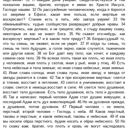
похвалою вашею, братия, которую я имею во Христе Иисусе,
Господе нашем. 32 По
рассуждению
человеческому, когда я боролся
со зверями в Ефесе, какая мне польза, если мертвые не
воскресают? Станем есть и пить, ибо завтра умрем! 33 Не
обманывайтесь: худые сообщества развращают добрые нравы. 34
Отрезвитесь, как должно, и не грешите; ибо, к стыду вашему скажу,
некоторые из вас не знают Бога. 35 Но скажет кто-нибудь: как
воскреснут мертвые? и в каком теле придут? 36 Безрассудный! то,
что ты сеешь, не оживет, если не умрет. 37 И когда ты сеешь, то
сеешь не тело будущее, а голое зерно, какое случится, пшеничное
или другое какое; 38 но Бог дает ему тело, как хочет, и каждому
семени свое тело. 39 Не всякая плоть такая же плоть; но иная плоть
у человеков, иная плоть у скотов, иная у рыб, иная у птиц. 40 Есть
тела небесные и тела земные; но иная слава небесных, иная земных.
41 Иная слава солнца, иная слава луны, иная звезд; и звезда от
звезды разнится в славе. 42 Так и при воскресении мертвых: сеется
в тлении, восстает в нетлении; 43 сеется в уничижении, восстает в
славе; сеется в немощи,восстает в силе; 44 сеется тело душевное,
восстает тело духовное. Есть тело душевное, есть тело и духовное.
45 Так и написано: первый человек Адам стал душею живущею; а
последний Адам есть дух животворящий. 46 Но не духовное прежде,
а душевное, потом духовное. 47 Первый человек – из земли,
перстный; второй человек – Господь с неба. 48 Каков перстный,
таковы и перстные; и каков небесный, таковы и небесные. 49 И как
мы носили образ перстного, будем носить и образ небесного. 50 Но
то скажу
вам,
братия, что плоть и кровь не могут наследовать