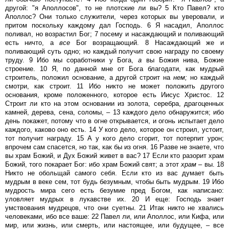
другой: "я Аполлосов", то не плотские ли вы? 5 Кто Павел? кто
Аполлос? Они только служители, через которых вы уверовали, и
притом поскольку каждому дал Господь. 6 Я насадил, Аполлос
поливал, но возрастил Бог; 7 посему и насаждающий и поливающий
есть ничто, а
все
Бог возращающий. 8 Насаждающий же и
поливающий суть одно; но каждый получит свою награду по своему
труду. 9 Ибо мы соработники у Бога,
а
вы Божия нива, Божие
строение. 10 Я, по данной мне от Бога благодати, как мудрый
строитель, положил основание, а другой строит на
нем;
но каждый
смотри, как строит. 11 Ибо никто не может положить другого
основания, кроме положенного, которое есть Иисус Христос. 12
Строит ли кто на этом основании из золота, серебра, драгоценных
камней, дерева, сена, соломы, – 13 каждого дело обнаружится; ибо
день покажет, потому что в огне открывается, и огонь испытает дело
каждого, каково оно есть. 14 У кого дело, которое он строил, устоит,
тот получит награду. 15 А у кого дело сгорит, тот потерпит урон;
впрочем сам спасется, но так, как бы из огня. 16 Разве не знаете, что
вы храм Божий, и Дух Божий живет в вас? 17 Если кто разорит храм
Божий, того покарает Бог: ибо храм Божий свят; а этот
храм
– вы. 18
Никто не обольщай самого себя. Если кто из вас думает быть
мудрым в веке сем, тот будь безумным, чтобы быть мудрым. 19 Ибо
мудрость мира сего есть безумие пред Богом, как написано:
уловляет мудрых в лукавстве их. 20 И еще: Господь знает
умствования мудрецов, что они суетны. 21 Итак никто не хвались
человеками, ибо все ваше: 22 Павел ли, или Аполлос, или Кифа, или
мир, или жизнь, или смерть, или настоящее, или будущее, – все