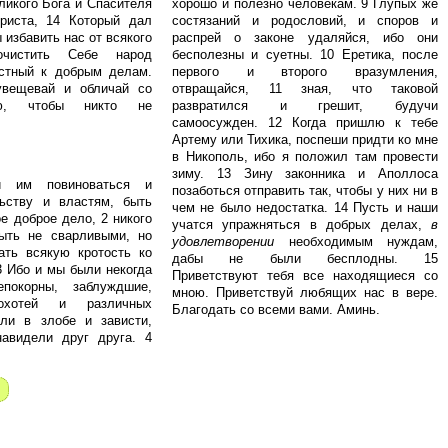
ликого Бога и Спасителя
хорошо и полезно человекам. 9 Глупых же
риста, 14 Который дал
состязаний и родословий, и споров и
 избавить нас от всякого
распрей о законе удаляйся, ибо они
очистить Себе народ
бесполезны и суетны. 10 Еретика, после
остный к добрым делам.
первого и второго вразумления,
увещевай и обличай со
отвращайся, 11 зная, что таковой
ью, чтобы никто не
развратился и грешит, будучи
самоосужден. 12 Когда пришлю к тебе
Артему или Тихика, поспеши придти ко мне
в Никополь, ибо я положил там провести
зиму. 13 Зину законника и Аполлоса
й им повиноваться и
позаботься отправить так, чтобы у них ни в
льству и властям, быть
чем не было недостатка. 14 Пусть и наши
е доброе дело, 2 никого
учатся упражняться в добрых делах,
в
быть не сварливыми, но
удовлетворении
необходимым нуждам,
ать всякую кротость ко
дабы не были бесплодны. 15
3 Ибо и мы были некогда
Приветствуют тебя все находящиеся со
покорны, заблуждшие,
мною. Приветствуй любящих нас в вере.
хотей и различных
Благодать со всеми вами. Аминь.
или в злобе и зависти,
навидели друг друга. 4