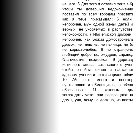
нашего. 5 Для того я оставил тебя в К
чтобы ты довершил недоконченн
поставил по всем городам пресвите
как я тебе приказывал: 6 если
непорочен, муж одной жены, детей и
верных, не укоряемых в распутстве
непокорности. 7 Ибо епископ должен
непорочен, как Божий домостроитель
дерзок, не гневлив, не пьяница, не б
не корыстолюбец, 8 но страннолю
любящий добро, целомудрен, справед
благочестив, воздержан, 9 держащ
истинного слова, согласного с учен
чтобы он был силен и наставля
здравом учении и противящихся обли
10 Ибо есть много и непокор
пустословов и обманщиков, особенн
обрезанных, 11 каковым до
заграждать уста: они развращают ц
домы, уча, чему не должно, из пост