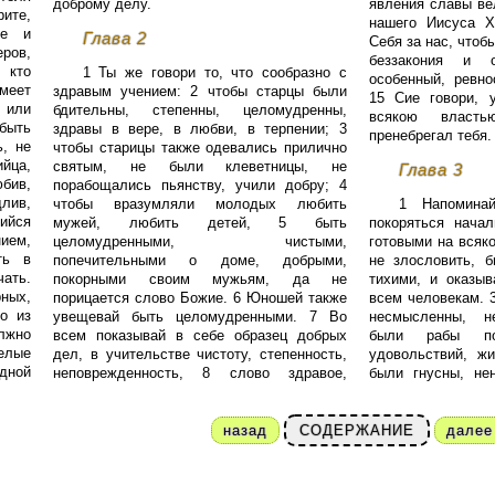
доброму делу.
явления славы ве
рите,
нашего Иисуса Х
ое и
Глава 2
Себя за нас, чтобы
ров,
беззакония и 
 кто
1 Ты же говори то, что сообразно с
особенный, ревн
меет
здравым учением: 2 чтобы старцы были
15 Сие говори, 
 или
бдительны, степенны, целомудренны,
всякою власт
 быть
здравы в вере, в любви, в терпении; 3
пренебрегал тебя.
, не
чтобы старицы также одевались прилично
ийца,
святым, не были клеветницы, не
Глава 3
бив,
порабощались пьянству, учили добру; 4
лив,
чтобы вразумляли молодых любить
1 Напомина
ийся
мужей, любить детей, 5 быть
покоряться нача
ием,
целомудренными, чистыми,
готовыми на всяко
ть в
попечительными о доме, добрыми,
не злословить, 
чать.
покорными своим мужьям, да не
тихими, и оказыв
ных,
порицается слово Божие. 6 Юношей также
всем человекам. 
о из
увещевай быть целомудренными. 7 Во
несмысленны, не
лжно
всем показывай в себе образец добрых
были рабы по
елые
дел, в учительстве чистоту, степенность,
удовольствий, ж
ыдной
неповрежденность, 8 слово здравое,
были гнусны, не
назад
СОДЕРЖАНИЕ
далее