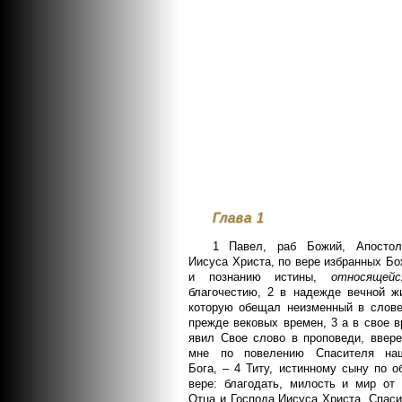
Глава 1
1 Павел, раб Божий, Апосто
Иисуса Христа, по вере избранных Б
и познанию истины,
относящейс
благочестию, 2 в надежде вечной жи
которую обещал неизменный в слове
прежде вековых времен, 3 а в свое 
явил Свое слово в проповеди, ввере
мне по повелению Спасителя наш
Бога, – 4 Титу, истинному сыну по 
вере: благодать, милость и мир от 
Отца и Господа Иисуса Христа, Спас