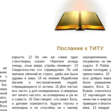
Послание к ТИТУ
корысти. 12 Из них же самих один
неукоризненное,
стихотворец сказал: <Критяне всегда
посрамлен, не им
лжецы, злые звери, утробы ленивые>. 13
худого. 9 Рабов
л же
Свидетельство это справедливо. По сей
своим господам, 
ожиих
причине обличай их строго, дабы они были
прекословить, 10 
я
к
здравы в вере, 14 не внимая Иудейским
всю добрую верн
зни,
басням и постановлениям людей,
были украшени
 Бог
отвращающихся от истины. 15 Для чистых
нашего, Бога. 11
время
все чисто; а для оскверненных и неверных
Божия, спаситель
нной
нет ничего чистого, но осквернены и ум их
12 научающая на
его,
и совесть. 16 Они говорят, что знают Бога,
нечестие и мирски
общей
а делами отрекаются, будучи гнусны и
праведно и благо
Бога
непокорны и не способны ни к какому
веке, 13 ожидая
ителя