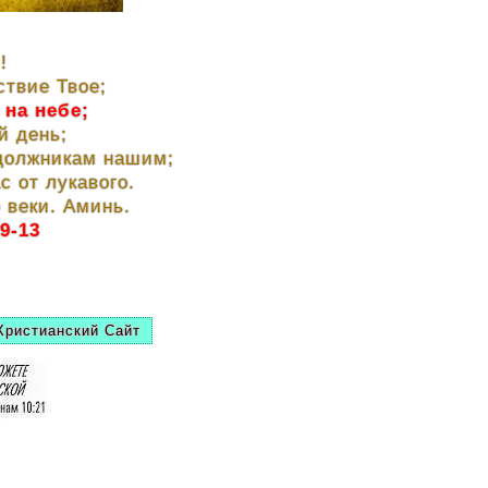
!
ствие Твое;
 на небе;
й день;
 должникам нашим;
с от лукавого.
 веки. Аминь.
9-13
Христианский Сайт