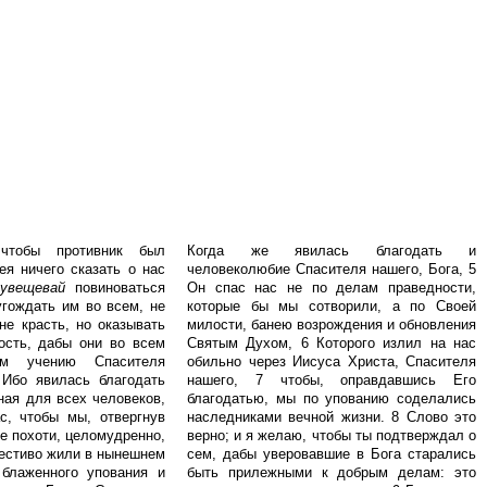
 чтобы противник был
Когда же явилась благодать и
ея ничего сказать о нас
человеколюбие Спасителя нашего, Бога, 5
увещевай
повиноваться
Он спас нас не по делам праведности,
угождать им во всем, не
которые бы мы сотворили, а по Своей
не красть, но оказывать
милости, банею возрождения и обновления
ость, дабы они во всем
Святым Духом, 6 Которого излил на нас
ем учению Спасителя
обильно через Иисуса Христа, Спасителя
 Ибо явилась благодать
нашего, 7 чтобы, оправдавшись Его
ная для всех человеков,
благодатью, мы по упованию соделались
с, чтобы мы, отвергнув
наследниками вечной жизни. 8 Слово это
е похоти, целомудренно,
верно; и я желаю, чтобы ты подтверждал о
честиво жили в нынешнем
сем, дабы уверовавшие в Бога старались
 блаженного упования и
быть прилежными к добрым делам: это