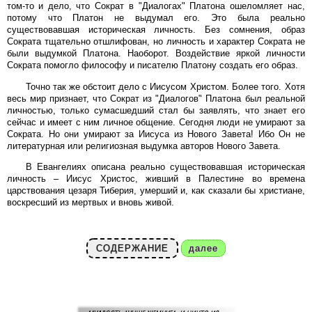
том-то и дело, что Сократ в "Диалогах" Платона ошеломляет нас,
потому что Платон не выдумал его. Это была реально
существовавшая историческая личность. Без сомнения, образ
Сократа тщательно отшлифован, но личность и характер Сократа не
были выдумкой Платона. Наоборот. Воздействие яркой личности
Сократа помогло философу и писателю Платону создать его образ.
Точно так же обстоит дело с Иисусом Христом. Более того. Хотя
весь мир признает, что Сократ из "Диалогов" Платона был реальной
личностью, только сумасшедший стал бы заявлять, что знает его
сейчас и имеет с ним личное общение. Сегодня люди не умирают за
Сократа. Но они умирают за Иисуса из Нового Завета! Ибо Он не
литературная или религиозная выдумка авторов Нового Завета.
В Евангелиях описана реально существовавшая историческая
личность – Иисус Христос, живший в Палестине во времена
царствования цезаря Тиберия, умерший и, как сказали бы христиане,
воскресший из мертвых и вновь живой.
СОДЕРЖАНИЕ
далее