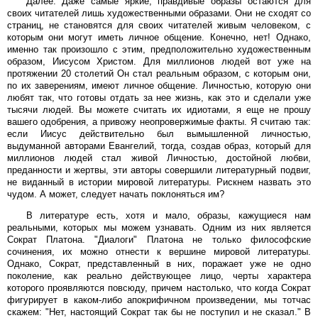
Далее. Даже самые яркие, правдивые образы остаются для
своих читателей лишь художественными образами. Они не сходят со
страниц, не становятся для своих читателей живым человеком, с
которым они могут иметь личное общение. Конечно, нет! Однако,
именно так произошло с этим, предположительно художественным
образом, Иисусом Христом. Для миллионов людей вот уже на
протяжении 20 столетий Он стал реальным образом, с которым они,
по их заверениям, имеют личное общение. Личностью, которую они
любят так, что готовы отдать за нее жизнь, как это и сделали уже
тысячи людей. Вы можете считать их идиотами, я еще не прошу
вашего одобрения, а привожу неопровержимые факты. Я считаю так:
если Иисус действительно был вымышленной личностью,
выдуманной авторами Евангелий, тогда, создав образ, который для
миллионов людей стал живой Личностью, достойной любви,
преданности и жертвы, эти авторы совершили литературный подвиг,
не виданный в истории мировой литературы. Рискнем назвать это
чудом. А может, следует начать поклоняться им?
В литературе есть, хотя и мало, образы, кажущиеся нам
реальными, которых мы можем узнавать. Одним из них является
Сократ Платона. "Диалоги" Платона не только философские
сочинения, их можно отнести к вершине мировой литературы.
Однако, Сократ, представленный в них, поражает уже не одно
поколение, как реально действующее лицо, черты характера
которого проявляются повсюду, причем настолько, что когда Сократ
фигурирует в каком-либо апокрифичном произведении, мы тотчас
скажем: "Нет, настоящий Сократ так бы не поступил и не сказал." В