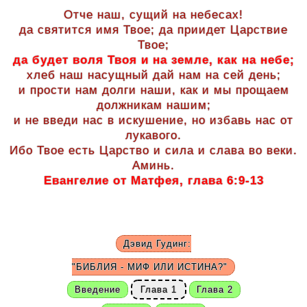
Отче наш, сущий на небесах!
да святится имя Твое; да приидет Царствие
Твое;
да будет воля Твоя и на земле, как на небе;
хлеб наш насущный дай нам на сей день;
и прости нам долги наши, как и мы прощаем
должникам нашим;
и не введи нас в искушение, но избавь нас от
лукавого.
Ибо Твое есть Царство и сила и слава во веки.
Аминь.
Евангелие от Матфея, глава 6:9-13
Дэвид Гудинг:
"БИБЛИЯ - МИФ
ИЛИ ИСТИНА?"
Введение
Глава 1
Глава 2