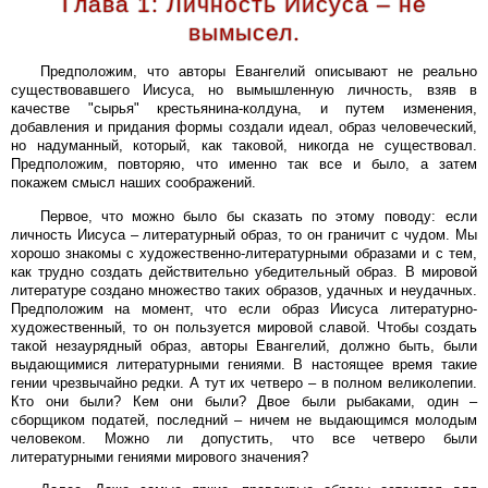
Глава 1: Личность Иисуса – не
вымысел.
Предположим, что авторы Евангелий описывают не реально
существовавшего Иисуса, но вымышленную личность, взяв в
качестве "сырья" крестьянина-колдуна, и путем изменения,
добавления и придания формы создали идеал, образ человеческий,
но надуманный, который, как таковой, никогда не существовал.
Предположим, повторяю, что именно так все и было, а затем
покажем смысл наших соображений.
Первое, что можно было бы сказать по этому поводу: если
личность Иисуса – литературный образ, то он граничит с чудом. Мы
хорошо знакомы с художественно-литературными образами и с тем,
как трудно создать действительно убедительный образ. В мировой
литературе создано множество таких образов, удачных и неудачных.
Предположим на момент, что если образ Иисуса литературно-
художественный, то он пользуется мировой славой. Чтобы создать
такой незаурядный образ, авторы Евангелий, должно быть, были
выдающимися литературными гениями. В настоящее время такие
гении чрезвычайно редки. А тут их четверо – в полном великолепии.
Кто они были? Кем они были? Двое были рыбаками, один –
сборщиком податей, последний – ничем не выдающимся молодым
человеком. Можно ли допустить, что все четверо были
литературными гениями мирового значения?