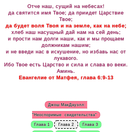
Отче наш, сущий на небесах!
да святится имя Твое; да приидет Царствие
Твое;
да будет воля Твоя и на земле, как на небе;
хлеб наш насущный дай нам на сей день;
и прости нам долги наши, как и мы прощаем
должникам нашим;
и не введи нас в искушение, но избавь нас от
лукавого.
Ибо Твое есть Царство и сила и слава во веки.
Аминь.
Евангелие от Матфея, глава 6:9-13
Джош МакДауэлл:
"Неоспоримые
свидетельства"
Глава 1
Глава 2
Глава 3