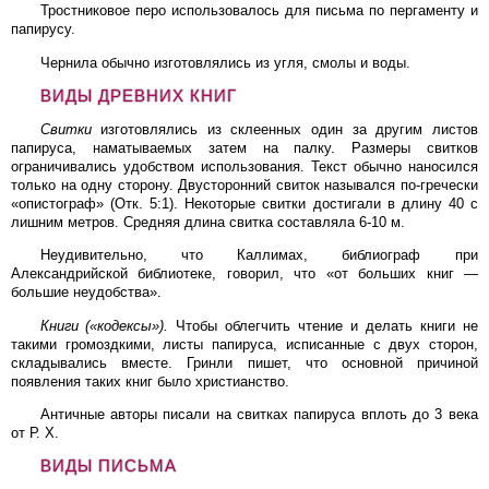
Тростниковое перо использовалось для письма по пергаменту и
папирусу.
Чернила обычно изготовлялись из угля, смолы и воды.
ВИДЫ ДРЕВНИХ КНИГ
Свитки
изготовлялись из склеенных один за другим листов
папируса, наматываемых затем на палку. Размеры свитков
ограничивались удобством использования. Текст обычно наносился
только на одну сторону. Двусторонний свиток назывался по-гречески
«опистограф» (Отк. 5:1). Некоторые свитки достигали в длину 40 с
лишним метров. Средняя длина свитка составляла 6-10 м.
Неудивительно, что Каллимах, библиограф при
Александрийской библиотеке, говорил, что «от больших книг —
большие неудобства».
Книги («кодексы»).
Чтобы облегчить чтение и делать книги не
такими громоздкими, листы папируса, исписанные с двух сторон,
складывались вместе. Гринли пишет, что основной причиной
появления таких книг было христианство.
Античные авторы писали на свитках папируса вплоть до 3 века
от Р. Х.
ВИДЫ ПИСЬМА