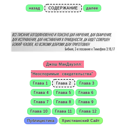
назад
СОДЕРЖАНИЕ
далее
Джош МакДауэлл:
"Неоспоримые
свидетельства"
Глава 1
Глава 2
Глава 3
Глава 4
Глава 5
Глава 6
Глава 7
Глава 8
Глава 9
Глава 10
Глава 11
Глава 12
Публицистика
Христианский Сайт