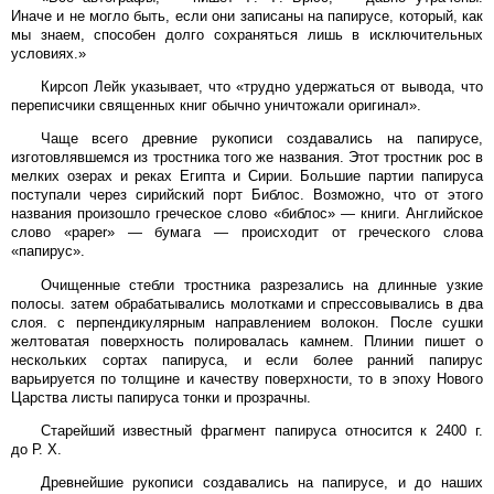
Иначе и не могло быть, если они записаны на папирусе, который, как
мы знаем, способен долго сохраняться лишь в исключительных
условиях.»
Кирсоп Лейк указывает, что «трудно удержаться от вывода, что
переписчики священных книг обычно уничтожали оригинал».
Чаще всего древние рукописи создавались на папирусе,
изготовлявшемся из тростника того же названия. Этот тростник рос в
мелких озерах и реках Египта и Сирии. Большие партии папируса
поступали через сирийский порт Библос. Возможно, что от этого
названия произошло греческое слово «библос» — книги. Английское
слово «paper» — бумага — происходит от греческого слова
«папирус».
Очищенные стебли тростника разрезались на длинные узкие
полосы. затем обрабатывались молотками и спрессовывались в два
слоя. с перпендикулярным направлением волокон. После сушки
желтоватая поверхность полировалась камнем. Плинии пишет о
нескольких сортах папируса, и если более ранний папирус
варьируется по толщине и качеству поверхности, то в эпоху Нового
Царства листы папируса тонки и прозрачны.
Старейший известный фрагмент папируса относится к 2400 г.
до Р. Х.
Древнейшие рукописи создавались на папирусе, и до наших