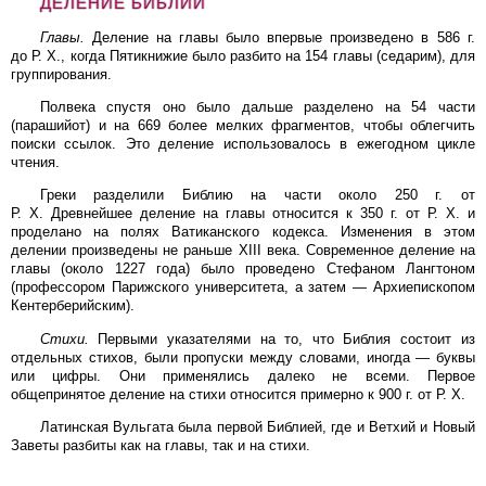
ДЕЛЕНИЕ БИБЛИИ
Главы.
Деление на главы было впервые произведено в 586 г.
до Р. Х., когда Пятикнижие было разбито на 154 главы (седарим), для
группирования.
Полвека спустя оно было дальше разделено на 54 части
(парашийот) и на 669 более мелких фрагментов, чтобы облегчить
поиски ссылок. Это деление использовалось в ежегодном цикле
чтения.
Греки разделили Библию на части около 250 г. от
Р. Х. Древнейшее деление на главы относится к 350 г. от Р. Х. и
проделано на полях Ватиканского кодекса. Изменения в этом
делении произведены не раньше XIII века. Современное деление на
главы (около 1227 года) было проведено Стефаном Лангтоном
(профессором Парижского университета, а затем — Архиепископом
Кентерберийским).
Стихи.
Первыми указателями на то, что Библия состоит из
отдельных стихов, были пропуски между словами, иногда — буквы
или цифры. Они применялись далеко не всеми. Первое
общепринятое деление на стихи относится примерно к 900 г. от Р. Х.
Латинская Вульгата была первой Библией, где и Ветхий и Новый
Заветы разбиты как на главы, так и на стихи.