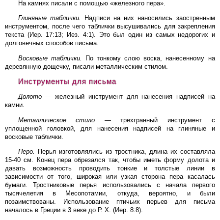
На камнях писали с помощью «железного пера».
Глиняные таблички.
Надписи на них наносились заостренным
инструментом, после чего таблички высушивались для закрепления
текста (Иер. 17:13; Иез. 4:1). Это был один из самых недорогих и
долговечных способов письма.
Восковые таблички.
По тонкому слою воска, нанесенному на
деревянную дощечку, писали металлическим стилом.
Инструменты для письма
Долото —
железный инструмент для нанесения надписей на
камни.
Металлическое стило —
трехгранный инструмент с
уплощенной головкой, для нанесения надписей на глиняные и
восковые таблички.
Перо.
Перья изготовлялись из тростника, длина их составляла
15-40 см. Конец пера обрезался так, чтобы иметь форму долота и
давать возможность проводить тонкие и толстые линии в
зависимости от того, широкая или узкая сторона пера касалась
бумаги. Тростниковые перья использовались с начала первого
тысячелетия в Месопотамии, откуда, вероятно, и были
позаимствованы. Использование птичьих перьев для письма
началось в Греции в 3 веке до Р. Х. (Иер. 8:8).