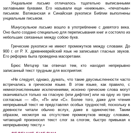
Унциальное письмо
отличалось тщательно выписанными
заглавными буквами. Его называли еще «книжным», «печатным»
письмом. Ватиканская и Синайская рукописи Библии выполнены
унциальным письмом.
Минускульное письмо
вошло в употребление с девятого века.
Оно было создано специально для переписывания книг и состояло из
небольших связанных между собою букв.
Греческие рукописи не имеют промежутков между словами. До
900 г. от Р. Х. древнееврейский язык не записывал гласных звуков.
Его реформа была проведена масоретами.
Брюс Метцгер так отвечал тем, кто находил непрерывно
записанный текст трудным для восприятия:
«Не следует, однако, думать, что такие двусмысленности часто
встречались в греческом языке. В этом языке, как правило, с
немногочисленными исключениями, исконно греческие слова могут
оканчиваться только на гласную (или дифтонг) или на одну из трех
согласных — «В», «П» или «С». Более того, даже для чтения
непрерывный текст не представлял особых трудностей, поскольку в
древности читали обычно вслух, даже в одиночестве. Таким
образом, несмотря на отсутствие промежутков между словами,
читающий произносил текст слог за слогом, быстро привыкая к
непрерывному тексту.»