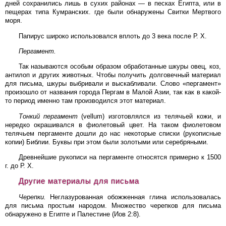
дней сохранились лишь в сухих районах — в песках Египта, или в
пещерах типа Кумранских. где были обнаружены Свитки Мертвого
моря.
Папирус широко использовался вплоть до 3 века после Р. Х.
Пергамент.
Так называются особым образом обработанные шкуры овец, коз,
антилоп и других животных. Чтобы получить долговечный материал
для письма, шкуры выбривали и выскабливали. Слово «пергамент»
произошло от названия города Пергам в Малой Азии, так как в какой-
то период именно там производился этот материал.
Тонкий пергамент
(vellum) изготовлялся из телячьей кожи, и
нередко окрашивался в фиолетовый цвет. На таком фиолетовом
телячьем пергаменте дошли до нас некоторые списки (рукописные
копии) Библии. Буквы при этом были золотыми или серебряными.
Древнейшие рукописи на пергаменте относятся примерно к 1500
г. до Р. Х.
Другие материалы для письма
Черепки.
Неглазурованная обожженная глина использовалась
для письма простым народом. Множество черепков для письма
обнаружено в Египте и Палестине (Иов 2:8).