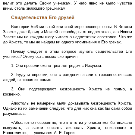
велит это делать Своим ученикам. У него явно не было чувства
вины, столь знакомого грешникам.
Свидетельства Его друзей
Все герои Библии в той или иной мере несовершенны. В Ветхом
Завете даже Давид и Моисей несвободны от недостатков, а в Новом
Завете мы на каждом шагу читаем о недостатках апостолов. Что же
до Христа, то мы не найдем ни одного упоминания о Его грехах.
Почему следует в этом вопросе изучать свидетельства Его
учеников? Этому есть несколько причин.
1. Они провели около трех лет рядом с Иисусом.
2. Будучи евреями, они с рождения знали о греховности всех
людей, включая их самих.
3. Они подтверждают безгрешность Христа не прямо, а
косвенно.
Апостолы не намерены были доказывать безгрешность Христа.
Однако из их замечаний следует, что для них она как бы сама собой
разумелась.
«Абсолютно невероятно, что кто-то из учеников мог бы вначале
выдумать, а затем описать личность Христа, описанного в
Евангелиях», — указывает А. Е. Гарви.