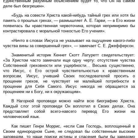
Единственным разумным объяснением будет то, что Он на самом
деле был безгрешен».
«Будь на совести Христа какой-нибудь тайный грех или хотя бы
память о прошлых грехах, — размышляет А. Е. Гарви, — в Его жизни
появилась бы нравственная червоточина, которая непримиримо бы
контрастировала с моральной тонкостью Его учения».
«Ничто в словах Иисуса не указывает на ощущение какого-либо
чувства вины за совершенный грех», — замечает С. Е. Джефферсон.
Знаменитый историк Кеннет Скотт Латуретт свидетельствует:
«За Христом часто замечали еще одну черту: отсутствие чувства
Собственной греховности или ущербности… Весьма существенно,
что Иисус, с Его острой чувствительностью к нравственным
вопросам, Иисус, учивший Своих последователей просить о
прощении грехов, не чувствует ни малейшей потребности в
прощении для Себя Самого. Иисус никогда не обращается за
прощением ни к Богу, ни к окружающим».
В Нагорной проповеди можно найти всю биографию Христа.
Каждый слог этой проповеди Он воплотил в Своих делах. Она
представляет собой всего-навсего перевод Его жизни на
человеческий язык.
Как пишет Генри Моррис, «если Сам Господь, воплощенный в
Своем единородном Сыне, не следовал бы собственным высоким
заповедям, то наши поиски истины и спасения были бы заведомо