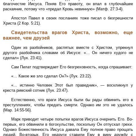
благочестие Иисуса. Поняв Его правоту, он впал в глубочайшее
раскаяние, потому что «предал Кровь невинную» (Матф. 27:3-4).
Апостол Павел в своих посланиях тоже писал о безгрешности
Христа (2 Кор. 5:21).
Свидетельства врагов Христа, возможно, еще
важнее, чем друзей
Один из разбойников, распятых вместе с Христом, упрекнул
другого разбойника словами об Иисусе: «… Он ничего худого не
сделал» (Лук. 23:41).
Сам Пилат подтверждает Его безгреховность, когда спрашивает:
«… Какое же зло сделал Он?» (Лук. 23:22).
«… истинно Человек Этот был праведник», — воскликнул у
креста римский сотник (Лук. 23:47).
Естественно, что враги Иисуса были бы рады обвинить его в
преступлениях, чтобы предать смерти. Однако им это не удалось
(Map. 14:55-56).
Марк приводит четыре попытки врагов Иисуса очернить Его. Во-
первых, его обвинили в богохульстве, поскольку Он отпускал грехи.
Однако Божественность Иисуса давала Ему полное право прощать
людей. Во-вторых, Его недруги ставили Ему в вину дружбу с