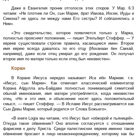
Даже в Евангелия проник отголосок этих споров. У Map. 6:3
читаем: «Не плотник ли Он, сын Марии, брат Иакова, Иосии, Иуды и
Симона? не здесь ли между нами Его сестры? И соблазнялись о
Нем».
«Это свидетельство, которое появляется только у Марка,
полностью проясняет положение, — пишет Этельберт Стоффер. — У
евреев существовали строгие правила, касающиеся имен. Второе
имя еврею всегда давалось по его отцу (Иоханаан бен Саккай,
например), даже если отец умирал до его рождения. Он получал
второе имя по матери только если отец был неизвестен».
Коран
В Коране Иисуса нередко называют Иса ибн Мариам. т.е.
«Иисус, сын Марии». Как отмечает классический комментатор
Корана Абдулла аль-Байдави полностью понимающий семитский
обычай именования, имя матери употребляется, когда неизвестен
отец. «Но и это имя, и объяснение носят здесь положительный
смысл, — пишет Стоффер. — В Исламе Иисус рассматривается как
Сын Девы Марии, который родился от Слова Божьего».
«В книге Logia мы читаем, что Иисус был «обжорой и пьяницей».
Откуда такое обвинение? Оно вполне согласуется с отношением
фарисеев к делу Христа. Среди палестинских евреев именно такое
обвинение бросают в лицо незаконнорожденному, которому как бы