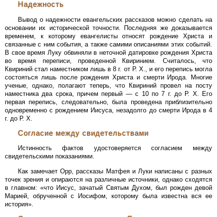
Надежность
Вывод о надежности евангельских рассказов можно сделать на
основании их исторической точности. Последняя же доказывается
временем, к которому евангелисты относят рождение Христа и
связанные с ним события, а также самими описаниями этих событий.
В свое время Луку обвиняли в неточной датировке рождения Христа
во время переписи, проведенной Квиринием. Считалось, что
Квириний стал наместником лишь в 8 г. от Р. Х., и его перепись могла
состояться лишь после рождения Христа и смерти Ирода. Многие
ученые, однако, полагают теперь, что Квириний провел на посту
наместника два срока, причем первый — с 10 по 7 г. до Р. Х. Его
первая перепись, следовательно, была проведена приблизительно
одновременно с рождением Иисуса, незадолго до смерти Ирода в 4
г. до Р. Х.
Согласие между свидетельствами
Истинность фактов удостоверяется согласием между
свидетельскими показаниями.
Как замечает Орр, рассказы Матфея и Луки написаны с разных
точек зрения и опираются на различные источники, однако сходятся
в главном: «что Иисус, зачатый Святым Духом, был рожден девой
Марией, обрученной с Иосифом, которому была известна вся ее
история».