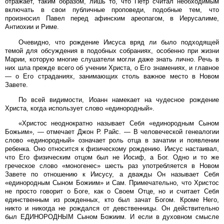
отражает, таким образом, лишь то, что Петр считал необходимым
включать в свои публичные проповеди, подобные тем, что
произносил Павел перед афинским ареопагом, в Иерусалиме,
Антиохии и Риме.
Очевидно, что рождение Иисуса вряд ли было подходящей
темой для обсуждения в подобных собраниях, особенно при жизни
Марии, которую многие слушатели могли даже знать лично. Речь в
них шла прежде всего об учении Христа, о Его знамениях, и главное
— о Его страданиях, занимающих столь важное место в Новом
Завете.
По всей видимости, Иоанн намекает на чудесное рождение
Христа, когда использует слово «единородный».
«Христос неоднократно называет Себя «единородным Сыном
Божьим», — отмечает Джон Р. Райс. — В человеческой генеалогии
слово «единородный» означает роль отца в зачатии и появлении
ребенка. Оно относится к физическому рождению. Иисус настаивал,
что Его физическим отцом был не Иосиф, а Бог. Одно и то же
греческое слово «моногенес» шесть раз употребляется в Новом
Завете по отношению к Иисусу, а дважды Он называет Себя
«единородным Сыном Божиим» и Сам. Примечательно, что Христос
не просто говорит о Боге, как о Своем Отце, но и считает Себя
единственным из рожденных, кто был зачат Богом. Кроме Него,
никто и никогда не рождался от девственницы. Он действительно
был ЕДИНОРОДНЫМ Сыном Божиим. И если в духовном смысле