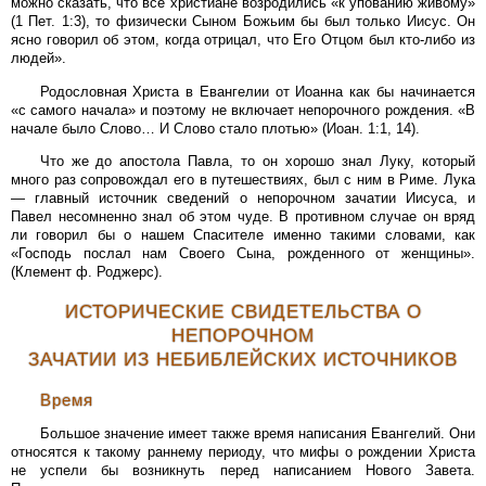
можно сказать, что все христиане возродились «к упованию живому»
(1 Пет. 1:3), то физически Сыном Божьим бы был только Иисус. Он
ясно говорил об этом, когда отрицал, что Его Отцом был кто-либо из
людей».
Родословная Христа в Евангелии от Иоанна как бы начинается
«с самого начала» и поэтому не включает непорочного рождения. «В
начале было Слово… И Слово стало плотью» (Иоан. 1:1, 14).
Что же до апостола Павла, то он хорошо знал Луку, который
много раз сопровождал его в путешествиях, был с ним в Риме. Лука
— главный источник сведений о непорочном зачатии Иисуса, и
Павел несомненно знал об этом чуде. В противном случае он вряд
ли говорил бы о нашем Спасителе именно такими словами, как
«Господь послал нам Своего Сына, рожденного от женщины».
(Клемент ф. Роджерс).
ИСТОРИЧЕСКИЕ СВИДЕТЕЛЬСТВА О
НЕПОРОЧНОМ
ЗАЧАТИИ ИЗ НЕБИБЛЕЙСКИХ ИСТОЧНИКОВ
Время
Большое значение имеет также время написания Евангелий. Они
относятся к такому раннему периоду, что мифы о рождении Христа
не успели бы возникнуть перед написанием Нового Завета.