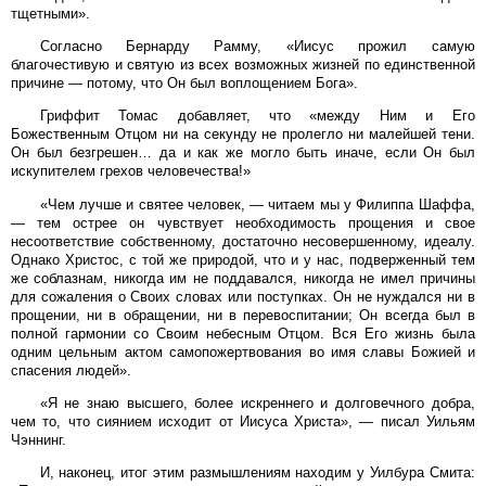
тщетными».
Согласно Бернарду Рамму, «Иисус прожил самую
благочестивую и святую из всех возможных жизней по единственной
причине — потому, что Он был воплощением Бога».
Гриффит Томас добавляет, что «между Ним и Его
Божественным Отцом ни на секунду не пролегло ни малейшей тени.
Он был безгрешен… да и как же могло быть иначе, если Он был
искупителем грехов человечества!»
«Чем лучше и святее человек, — читаем мы у Филиппа Шаффа,
— тем острее он чувствует необходимость прощения и свое
несоответствие собственному, достаточно несовершенному, идеалу.
Однако Христос, с той же природой, что и у нас, подверженный тем
же соблазнам, никогда им не поддавался, никогда не имел причины
для сожаления о Своих словах или поступках. Он не нуждался ни в
прощении, ни в обращении, ни в перевоспитании; Он всегда был в
полной гармонии со Своим небесным Отцом. Вся Его жизнь была
одним цельным актом самопожертвования во имя славы Божией и
спасения людей».
«Я не знаю высшего, более искреннего и долговечного добра,
чем то, что сиянием исходит от Иисуса Христа», — писал Уильям
Чэннинг.
И, наконец, итог этим размышлениям находим у Уилбура Смита: