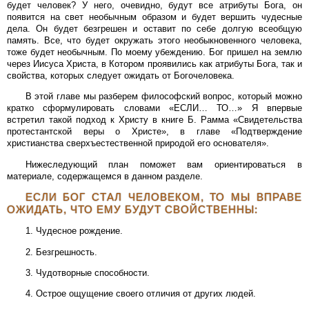
будет человек? У него, очевидно, будут все атрибуты Бога, он
появится на свет необычным образом и будет вершить чудесные
дела. Он будет безгрешен и оставит по себе долгую всеобщую
память. Все, что будет окружать этого необыкновенного человека,
тоже будет необычным. По моему убеждению. Бог пришел на землю
через Иисуса Христа, в Котором проявились как атрибуты Бога, так и
свойства, которых следует ожидать от Богочеловека.
В этой главе мы разберем философский вопрос, который можно
кратко сформулировать словами «ЕСЛИ… ТО…» Я впервые
встретил такой подход к Христу в книге Б. Рамма «Свидетельства
протестантской веры о Христе», в главе «Подтверждение
христианства сверхъестественной природой его основателя».
Нижеследующий план поможет вам ориентироваться в
материале, содержащемся в данном разделе.
ЕСЛИ БОГ СТАЛ ЧЕЛОВЕКОМ, ТО МЫ ВПРАВЕ
ОЖИДАТЬ, ЧТО ЕМУ БУДУТ СВОЙСТВЕННЫ:
1. Чудесное рождение.
2. Безгрешность.
3. Чудотворные способности.
4. Острое ощущение своего отличия от других людей.