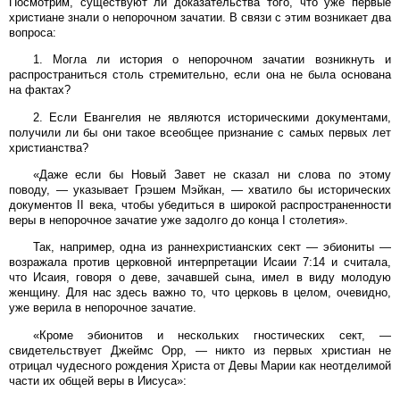
Посмотрим, существуют ли доказательства того, что уже первые
христиане знали о непорочном зачатии. В связи с этим возникает два
вопроса:
1. Могла ли история о непорочном зачатии возникнуть и
распространиться столь стремительно, если она не была основана
на фактах?
2. Если Евангелия не являются историческими документами,
получили ли бы они такое всеобщее признание с самых первых лет
христианства?
«Даже если бы Новый Завет не сказал ни слова по этому
поводу, — указывает Грэшем Мэйкан, — хватило бы исторических
документов II века, чтобы убедиться в широкой распространенности
веры в непорочное зачатие уже задолго до конца I столетия».
Так, например, одна из раннехристианских сект — эбиониты —
возражала против церковной интерпретации Исаии 7:14 и считала,
что Исаия, говоря о деве, зачавшей сына, имел в виду молодую
женщину. Для нас здесь важно то, что церковь в целом, очевидно,
уже верила в непорочное зачатие.
«Кроме эбионитов и нескольких гностических сект, —
свидетельствует Джеймс Орр, — никто из первых христиан не
отрицал чудесного рождения Христа от Девы Марии как неотделимой
части их общей веры в Иисуса»: