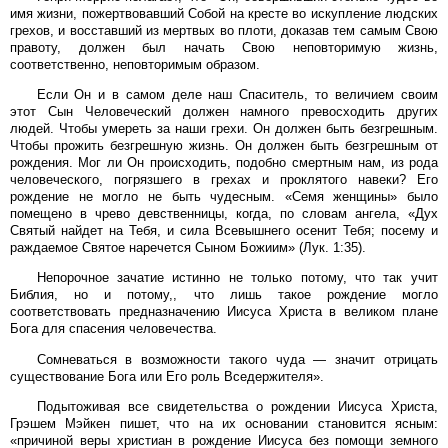
имя жизни, пожертвовавший Собой на кресте во искупление людских
грехов, и восставший из мертвых во плоти, доказав тем самым Свою
правоту, должен был начать Свою неповторимую жизнь,
соответственно, неповторимым образом.
Если Он и в самом деле наш Спаситель, то величием своим
этот Сын Человеческий должен намного превосходить других
людей. Чтобы умереть за наши грехи. Он должен быть безгрешным.
Чтобы прожить безгрешную жизнь. Он должен быть безгрешным от
рождения. Мог ли Он происходить, подобно смертным нам, из рода
человеческого, погрязшего в грехах и проклятого навеки? Его
рождение не могло не быть чудесным. «Семя женщины» было
помещено в чрево девственницы, когда, по словам ангела, «Дух
Святый найдет на Тебя, и сила Всевышнего осенит Тебя; посему и
раждаемое Святое наречется Сыном Божиим» (Лук. 1:35).
Непорочное зачатие истинно не только потому, что так учит
Библия, но и потому,, что лишь такое рождение могло
соответствовать предназначению Иисуса Христа в великом плане
Бога для спасения человечества.
Сомневаться в возможности такого чуда — значит отрицать
существование Бога или Его роль Вседержителя».
Подытоживая все свидетельства о рождении Иисуса Христа,
Грэшем Мэйкен пишет, что на их основании становится ясным:
«причиной веры христиан в рождение Иисуса без помощи земного