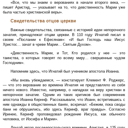
«Все, что мы знаем о верованиях в начале второго века, —
пишет Аристид, — указывает на то, что девственность Марии уже
была частью христианской веры».
Свидетельства отцов церкви
Важные свидетельства, связанные с историей идеи непорочного
зачатия, принадлежат отцам церкви. В 110 году Игнатий писал в
своем «Послании к Ефесянам»: «И был Господь наш Иисус
Христос… зачат в чреве Марии… Святым Духом».
«Девственность Марии, и Тот, Кто родился у нее — это
таинства, о которых говорят по всему миру… свершенные чудом
Господним».
Напомним здесь, что Игнатий был учеником апостола Иоанна.
«Мы вновь убеждаемся, — констатирует Клемент Ф. Роджерс,
— что это верование во времена Игнатия не представляло из себя
ничего нового. Известно, например, о нападках на веру христиан в
непорочное зачатие. Одним из таких критиков был современник
апостола Иоанна Керннф. Рассказывали, что Иоанн, встретившись с
ним однажды в общественных банях, вскричал: «Бежим, пока своды
бани не обрушились, ибо здесь Керинф, враг правды». Согласно
Иринею, Керинф проповедовал рождение Иисуса, как обычного
человека, от Иосифа и Марии».
Другой автор послеапостольского времени, Аристид, в 125 году