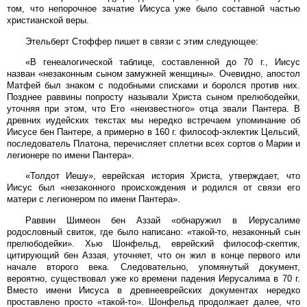
том, что непорочное зачатие Иисуса уже было составной частью
христианской веры.
Этельберт Стоффер пишет в связи с этим следующее:
«В генеалогической таблице, составленной до 70 г., Иисус
назван «незаконным сыном замужней женщины». Очевидно, апостол
Матфей был знаком с подобными списками и боролся против них.
Позднее раввины попросту называли Христа сыном прелюбодейки,
уточняя при этом, что Его «неизвестного» отца звали Пантера. В
древних иудейских текстах мы нередко встречаем упоминание об
Иисусе бен Пантере, а примерно в 160 г. философ-эклектик Цельсий,
последователь Платона, перечисляет сплетни всех сортов о Марии и
легионере по имени Пантера».
«Толдот Иешу», еврейская история Христа, утверждает, что
Иисус был «незаконного происхождения и родился от связи его
матери с легионером по имени Пантера».
Раввин Шимеон бен Аззай «обнаружил в Иерусалиме
родословный свиток, где было написано: «такой-то, незаконный сын
прелюбодейки». Хью Шонфельд, еврейский философ-скептик,
цитирующий бен Аззая, уточняет, что он жил в конце первого или
начале второго века. Следовательно, упомянутый документ,
вероятно, существовал уже ко времени падения Иерусалима в 70 г.
Вместо имени Иисуса в древнееврейских документах нередко
проставлено просто «такой-то». Шонфельд продолжает далее, что