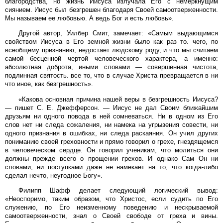
благородства, но жизнь Иисуса излучала Его с немеркнущим
сиянием. Иисус был безгрешен благодаря Своей самоотверженности.
Мы называем ее любовью. А ведь Бог и есть любовь».
Другой автор, Уилбер Смит, замечает: «Самым выдающимся
свойством Иисуса в Его земной жизни было как раз то. чего, по
всеобщему признанию, недостает людскому роду, и что мы считаем
самой бесценной чертой человеческого характера, а именно:
абсолютная доброта, иными словами — совершенная чистота,
подлинная святость. все то, что в случае Христа превращается в ни
что иное, как безгрешность».
«Какова основная причина нашей веры в безгрешность Иисуса?
— пишет С. Е. Джефферсон. — Иисус не дал Своим ближайшим
друзьям ни одного повода в ней сомневаться. Ни в одном из Его
слов нет ни следа сожаления, ни намека на угрызения совести, ни
одного признания в ошибках, ни следа раскаяния. Он учил других
пониманию своей греховности и прямо говорил о грехе, гнездящемся
в человеческом сердце. Он говорил ученикам, что молиться они
должны прежде всего о прощении грехов. И однако Сам Он ни
словами, ни поступками даже не намекает на то, что когда-либо
сделал нечто, неугодное Богу».
Филипп Шафф делает следующий логический вывод:
«Неоспоримо, таким образом, что Христос, если судить по Его
служению, по Его неизменному поведению и нескрываемой
самоотверженности, знал о Своей свободе от греха и вины.