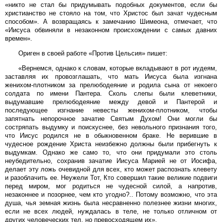
«никто не стал бы придумывать подобных документов, если бы
христианство не стояло на том, что Христос был зачат чудесным
способом». А возвращаясь к замечанию Шимеона, отмечает, что
«Иисуса обвиняли в незаконном происхождении с самых давних
времен».
Ориген в своей работе «Против Цельсия» пишет:
«Вернемся, однако к словам, которые вкладывают в рот иудеям,
заставляя их провозглашать, что мать Иисуса была изгнана
женихом-плотником за прелюбодеяние и родила сына от некоего
солдата по имени Пантера. Сколь слепы были клеветники,
выдумавшие прелюбодеяние между девой и Пантерой и
последующее изгнание невесты женихом-плотником, чтобы
запятнать непорочное зачатие Святым Духом! Они могли бы
состряпать выдумку и поискуснее, без невольного признания того,
что Иисус родился не в обыкновенном браке. Не верившие в
чудесное рождение Христа неизбежно должны были прибегнуть к
выдумкам. Однако же само то, что они придумали это столь
неубедительно, сохранив зачатие Иисуса Марией не от Иосифа,
делает эту ложь очевидной для всех, кто может распознать клевету
и разоблачить ее. Неужели Тот, Кто совершил такие великие подвиги
перед миром, мог родиться не чудесной силой, а напротив,
незаконнее и позорнее, чем кто угодно?.. Потому возможно, что эта
душа, чья земная жизнь была несравненно полезнее жизни многих,
если не всех людей, нуждалась в теле, не только отличном от
других человеческих тел, но превосходящем их».