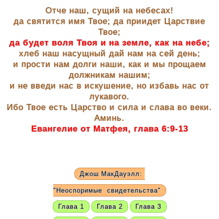
Отче наш, сущий на небесах!
да святится имя Твое; да приидет Царствие
Твое;
да будет воля Твоя и на земле, как на небе;
хлеб наш насущный дай нам на сей день;
и прости нам долги наши, как и мы прощаем
должникам нашим;
и не введи нас в искушение, но избавь нас от
лукавого.
Ибо Твое есть Царство и сила и слава во веки.
Аминь.
Евангелие от Матфея, глава 6:9-13
Джош МакДауэлл:
"Неоспоримые
свидетельства"
Глава 1
Глава 2
Глава 3