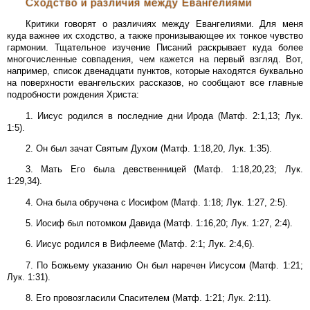
Сходство и различия между Евангелиями
Критики говорят о различиях между Евангелиями. Для меня
куда важнее их сходство, а также пронизывающее их тонкое чувство
гармонии. Тщательное изучение Писаний раскрывает куда более
многочисленные совпадения, чем кажется на первый взгляд. Вот,
например, список двенадцати пунктов, которые находятся буквально
на поверхности евангельских рассказов, но сообщают все главные
подробности рождения Христа:
1. Иисус родился в последние дни Ирода (Матф. 2:1,13; Лук.
1:5).
2. Он был зачат Святым Духом (Матф. 1:18,20, Лук. 1:35).
3. Мать Его была девственницей (Матф. 1:18,20,23; Лук.
1:29,34).
4. Она была обручена с Иосифом (Матф. 1:18; Лук. 1:27, 2:5).
5. Иосиф был потомком Давида (Матф. 1:16,20; Лук. 1:27, 2:4).
6. Иисус родился в Вифлееме (Матф. 2:1; Лук. 2:4,6).
7. По Божьему указанию Он был наречен Иисусом (Матф. 1:21;
Лук. 1:31).
8. Его провозгласили Спасителем (Матф. 1:21; Лук. 2:11).