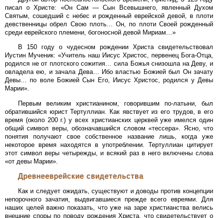
писал о Христе: «Он Сам — Сын Всевышнего, явленный Духом
Святым, сошедший с небес и рожденный еврейской девой, в плоти
девственницы обрел Свою плоть… Он, по плоти Своей рожденный
среди еврейского племени, богоносной девой Мириам…»
В 150 году о чудесном рождении Христа свидетельствовал
Иустин Мученик: «Учитель наш Иисус Христос, первенец Бога-Отца,
родился не от плотского сожития… сила Божья снизошла на Деву, и
овладела ею, и зачала Дева… Ибо властью Божией был Он зачату
Девы… по воле Божией Сын Его, Иисус Христос, родился у Девы
Марии».
Первым великим христианином, говорившим по-латыни, был
обратившийся юрист Тертуллиан. Как явствует из его трудов, в его
время (около 200 г.) у всех христианских церквей уже имелся один
общий символ веры, обозначавшийся словом «тессера». Ясно, что
понятия получают свое собственное название лишь, когда уже
некоторое время находятся в употреблении. Тертуллиан цитирует
этот символ веры четырежды, и всякий раз в него включены слова
«от девы Марии».
Древнееврейские свидетельства
Как и следует ожидать, существуют и доводы против концепции
непорочного зачатия, выдвигавшиеся прежде всего евреями. Для
наших целей важно показать, что уже на заре христианства велись
внешние споры по поводу рождения Христа, что свидетельствует о