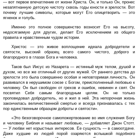
— вот первое впечатление от жизни Христа. Он, и только Он, пронес
незапятнанную детскую чистоту сквозь годы юности и зрелости. Вот
почему лучшие символы, которые могут Его олицетворить — это
ягненок и голубь.
Именно это полное совершенство возносит Его на высоту,
недосягаемую для других, делает Его исключением из общего
правила и нравственным чудом истории.
Христос — это живое воплощение идеала добродетели и
святости, высокий образец всего самого чистого, доброго и
благородного в глазах Бога и человека.
Таков был Иисус из Назарета — истинный муж телом, душой и
духом, но все же отличный от других мужей. От раннего детства до
зрелости это была совершенно особая и неповторимая личность. Он
развивался в нерушимом союзе с Богом, преисполненный любовью к
человеку. Он был свободен от грехов и ошибок, невинен и свят. Он
посвятил Себя самым благородным целям. Он не только
проповедовал добродетель, но и жил в ней. Эта непорочная жизнь
закончилась величественной смертью и всегда признавалась с тех
пор единственным образцом доброты и святости».
«Это безоговорочное самопожертвование во имя служения Богу
и человеку Библия и называет любовью, — добавляет Джон Стотт.
— У любви нет корыстных интересов. Ее сущность — в самоотдаче.
Даже худшие из людей порой озаряются вспышкой подобного