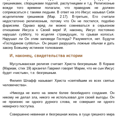
грешниками, сборщиками податей, распутницами и т.д. Религиозные
вожди того времени полагали, что праведник не должен
соприкасаться с такими людьми. В ответ на это Иисус называл Себя
исцелителем грешников (Map. 2:17). В-третьих, Его считали
недостаточно религиозным, потому что Он не постился, подобно
фарисеям. Однако вряд ли можно сомневаться в серьезном
отношении Иисуса к Своей вере! И, наконец. Иисус постоянно
нарушал субботу, то исцеляя страждущих, то срывая колосья.
Нарушал ли Он этим заповеди Господа? Разумеется, нет. Будучи
«Господином субботы». Он решил разрушить ложные обычаи и дать
закону Божьему истинное толкование.
И, наконец, свидетельства истории
Мусульманская религия считает Христа безгрешным. В Коране
(Мариам, стих 19) архангел Гавриил говорит Марии, что ее сын Иисус
будет «чистым», т.е. безгрешным.
Филипп Шлафф называет Христа «святейшим из всех святых
человечества».
«Никогда не жило на земле более безобидного создания. Он
никому не делал зла, никого не использовал для своей выгоды. Он
не произнес ни одного дурного слова, не совершил ни одного
неверного поступка.
Совершенно невинная и безгрешная жизнь в гуще грешного мира