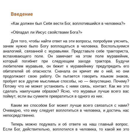
Введение
«Как должен был Себя вести Бог, воплотившийся в человека?»
«Обладал ли Иисус свойствами Бога?»
Для того, чтобы найти ответ на эти вопросы, попробуем уяснить,
зачем нужно было Богу воплощаться в человека. Воспользуемся
аналогией, связанной с муравьями. Представьте себе тракториста,
вспахивающего поле. Он замечает на этом поле муравейник,
который погибнет при следующем заходе трактора. Будучи
любителем муравьев, он бежит к муравейнику предупредить его
обитателей об опасности. Сначала он кричит им о ней, но они
продолжают свою работу. Он пытается говорить языком знаков,
пробует все другие мыслимые способы, но — безуспешно. Почему?
Потому что не может установить с ними связь, контакт. Как же это
сделать наилучшим образом? Ясно, что муравьи лучше всего вас
поймут, если вы сумеете превратиться в одного из них.
Каким же способом Бог может лучше всего связаться с нами?
Очевидно, что ему следует воплотиться в человека, и достичь нас
непосредственно.
Теперь можно подумать и об ответе на наш главный вопрос.
Если Бог, действительно, воплотился в человека, то какой же это