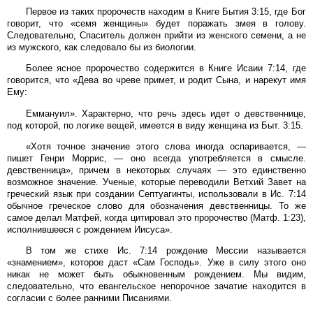
Первое из таких пророчеств находим в Книге Бытия 3:15, где Бог
говорит, что «семя женщины» будет поражать змея в голову.
Следовательно, Спаситель должен прийти из женского семени, а не
из мужского, как следовало бы из биологии.
Более ясное пророчество содержится в Книге Исаии 7:14, где
говорится, что «Дева во чреве примет, и родит Сына, и нарекут имя
Ему:
Еммануил». Характерно, что речь здесь идет о девственнице,
под которой, по логике вещей, имеется в виду женщина из Быт. 3:15.
«Хотя точное значение этого слова иногда оспаривается, —
пишет Генри Моррис, — оно всегда употребляется в смысле.
девственница», причем в некоторых случаях — это единственно
возможное значение. Ученые, которые переводили Ветхий Завет на
греческий язык при создании Септуагинты, использовали в Ис. 7:14
обычное греческое слово для обозначения девственницы. То же
самое делал Матфей, когда цитировал это пророчество (Матф. 1:23),
исполнившееся с рождением Иисуса».
В том же стихе Ис. 7:14 рождение Мессии называется
«знамением», которое даст «Сам Господь». Уже в силу этого оно
никак не может быть обыкновенным рождением. Мы видим,
следовательно, что евангельское непорочное зачатие находится в
согласии с более ранними Писаниями.