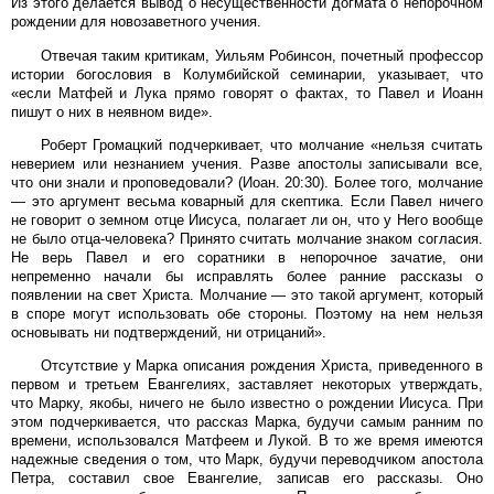
Из этого делается вывод о несущественности догмата о непорочном
рождении для новозаветного учения.
Отвечая таким критикам, Уильям Робинсон, почетный профессор
истории богословия в Колумбийской семинарии, указывает, что
«если Матфей и Лука прямо говорят о фактах, то Павел и Иоанн
пишут о них в неявном виде».
Роберт Громацкий подчеркивает, что молчание «нельзя считать
неверием или незнанием учения. Разве апостолы записывали все,
что они знали и проповедовали? (Иоан. 20:30). Более того, молчание
— это аргумент весьма коварный для скептика. Если Павел ничего
не говорит о земном отце Иисуса, полагает ли он, что у Него вообще
не было отца-человека? Принято считать молчание знаком согласия.
Не верь Павел и его соратники в непорочное зачатие, они
непременно начали бы исправлять более ранние рассказы о
появлении на свет Христа. Молчание — это такой аргумент, который
в споре могут использовать обе стороны. Поэтому на нем нельзя
основывать ни подтверждений, ни отрицаний».
Отсутствие у Марка описания рождения Христа, приведенного в
первом и третьем Евангелиях, заставляет некоторых утверждать,
что Марку, якобы, ничего не было известно о рождении Иисуса. При
этом подчеркивается, что рассказ Марка, будучи самым ранним по
времени, использовался Матфеем и Лукой. В то же время имеются
надежные сведения о том, что Марк, будучи переводчиком апостола
Петра, составил свое Евангелие, записав его рассказы. Оно