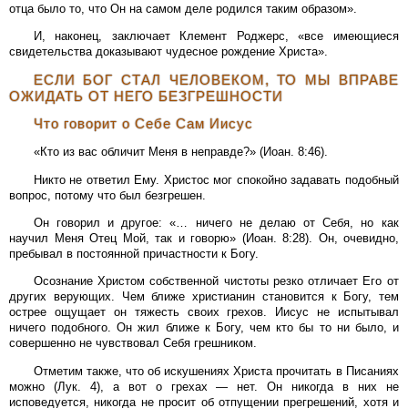
отца было то, что Он на самом деле родился таким образом».
И, наконец, заключает Клемент Роджерс, «все имеющиеся
свидетельства доказывают чудесное рождение Христа».
ЕСЛИ БОГ СТАЛ ЧЕЛОВЕКОМ, ТО МЫ ВПРАВЕ
ОЖИДАТЬ ОТ НЕГО БЕЗГРЕШНОСТИ
Что говорит о Себе Сам Иисус
«Кто из вас обличит Меня в неправде?» (Иоан. 8:46).
Никто не ответил Ему. Христос мог спокойно задавать подобный
вопрос, потому что был безгрешен.
Он говорил и другое: «… ничего не делаю от Себя, но как
научил Меня Отец Мой, так и говорю» (Иоан. 8:28). Он, очевидно,
пребывал в постоянной причастности к Богу.
Осознание Христом собственной чистоты резко отличает Его от
других верующих. Чем ближе христианин становится к Богу, тем
острее ощущает он тяжесть своих грехов. Иисус не испытывал
ничего подобного. Он жил ближе к Богу, чем кто бы то ни было, и
совершенно не чувствовал Себя грешником.
Отметим также, что об искушениях Христа прочитать в Писаниях
можно (Лук. 4), а вот о грехах — нет. Он никогда в них не
исповедуется, никогда не просит об отпущении прегрешений, хотя и