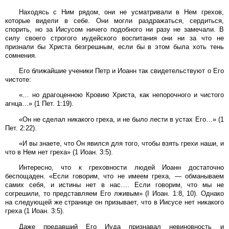
Находясь с Ним рядом, они не усматривали в Нем грехов,
которые видели в себе. Они могли раздражаться, сердиться,
спорить, но за Иисусом ничего подобного ни разу не замечали. В
силу своего строгого иудейского воспитания они ни за что не
признали бы Христа безгрешным, если бы в этом была хоть тень
сомнения.
Его ближайшие ученики Петр и Иоанн так свидетельствуют о Его
чистоте:
«… но драгоценною Кровию Христа, как непорочного и чистого
агнца…» (1 Пет. 1:19).
«Он не сделал никакого греха, и не было лести в устах Его…» (1
Пет. 2:22).
«И вы знаете, что Он явился для того, чтобы взять грехи наши, и
что в Нем нет греха» (1 Иоан. 3:5).
Интересно, что к греховности людей Иоанн достаточно
беспощаден. «Если говорим, что не имеем греха, — обманываем
самих себя, и истины нет в нас…. Если говорим, что мы не
согрешили, то представляем Его лживым» (I Иоан. 1:8, 10). Однако
на следующей же странице он призывает, что в Иисусе нет никакого
греха (1 Иоан. 3:5).
Даже предавший Его Иуда признавал невиновность и