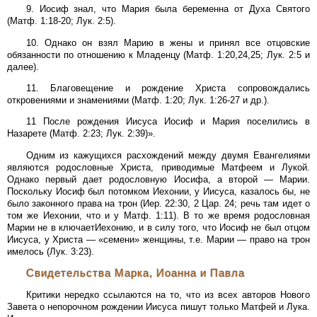
9. Иосиф знал, что Мария была беременна от Духа Святого
(Матф. 1:18-20; Лук. 2:5).
10. Однако он взял Марию в жены и принял все отцовские
обязанности по отношению к Младенцу (Матф. 1:20,24,25; Лук. 2:5 и
далее).
11. Благовещение и рождение Христа сопровождались
откровениями и знамениями (Матф. 1:20; Лук. 1:26-27 и др.).
11 После рождения Иисуса Иосиф и Мария поселились в
Назарете (Матф. 2:23; Лук. 2:39)».
Одним из кажущихся расхождений между двумя Евангелиями
являются родословные Христа, приводимые Матфеем и Лукой.
Однако первый дает родословную Иосифа, а второй — Марии.
Поскольку Иосиф был потомком Иехонии, у Иисуса, казалось бы, не
было законного права на трон (Иер. 22:30, 2 Цар. 24; речь там идет о
том же Иехонии, что и у Матф. 1:11). В то же время родословная
Марии не в ключаетИехонию, и в силу того, что Иосиф не был отцом
Иисуса, у Христа — «семени» женщины, т.е. Марии — право на трон
имелось (Лук. 3:23).
Свидетельства Марка, Иоанна и Павла
Критики нередко ссылаются на то, что из всех авторов Нового
Завета о непорочном рождении Иисуса пишут только Матфей и Лука.