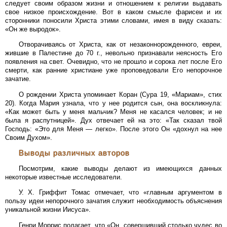
следует своим образом жизни и отношением к религии выдавать
свое низкое происхождение. Вот в каком смысле фарисеи и их
сторонники поносили Христа этими словами, имея в виду сказать:
«Он же выродок».
Отворачиваясь от Христа, как от незаконнорожденного, евреи,
жившие в Палестине до 70 г., невольно признавали неясность Его
появления на свет. Очевидно, что не прошло и сорока лет после Его
смерти, как ранние христиане уже проповедовали Его непорочное
зачатие.
О рождении Христа упоминает Коран (Сура 19, «Мариам», стих
20). Когда Мария узнала, что у нее родится сын, она воскликнула:
«Как может быть у меня мальчик? Меня не касался человек; и не
была я распутницей». Дух отвечает ей на это: «Так сказал твой
Господь: «Это для Меня — легко». После этого Он «дохнул на нее
Своим Духом».
Выводы различных авторов
Посмотрим, какие выводы делают из имеющихся данных
некоторые известные исследователи.
У. Х. Гриффит Томас отмечает, что «главным аргументом в
пользу идеи непорочного зачатия служит необходимость объяснения
уникальной жизни Иисуса».
Генри Моррис полагает, что «Он, совершивший столько чудес во